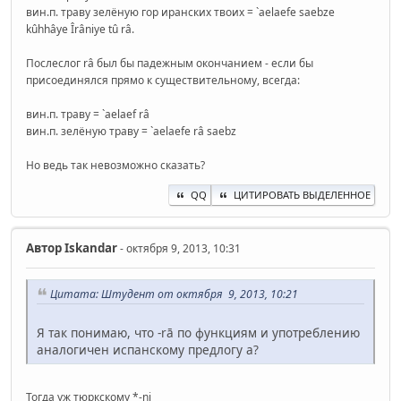
вин.п. траву зелёную гор иранских твоих = `aelaefe saebze
kûhhâye Îrâniye tû râ.
Послеслог râ был бы падежным окончанием - если бы
присоединялся прямо к существительному, всегда:
вин.п. траву = `aelaef râ
вин.п. зелёную траву = `aelaefe râ saebz
Но ведь так невозможно сказать?
QQ
ЦИТИРОВАТЬ ВЫДЕЛЕННОЕ
Автор
Iskandar
- октября 9, 2013, 10:31
Цитата: Штудент от октября 9, 2013, 10:21
Я так понимаю, что -rā по функциям и употреблению
аналогичен испанскому предлогу a?
Тогда уж тюркскому *-ni