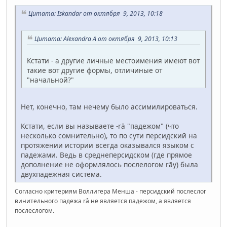
Цитата: Iskandar от октября 9, 2013, 10:18
Цитата: Alexandra A от октября 9, 2013, 10:13
Кстати - а другие личные местоимения имеют вот
такие вот другие формы, отличиные от
"начальной?"
Нет, конечно, там нечему было ассимилироваться.
Кстати, если вы называете -rā "падежом" (что
несколько сомнительно), то по сути персидский на
протяжении истории всегда оказывался языком с
падежами. Ведь в среднеперсидском (где прямое
дополнение не оформлялось послелогом rāy) была
двухпадежная система.
Согласно критериям Воллигера Менша - персидский послеслог
винительного падежа râ не является падежом, а является
послеслогом.