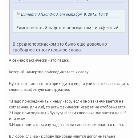
Цитата: Alexandra A от октября 9, 2013, 10:48
Единственный падеж в персидском - изафетный.
В среднеперсидском это было ещё довольно
свободное относительное слово.
А сейчас фактически - это падеж.
Который намертво присоединятеся к слову.
Ну кто вот виноват что приходится ещё и учить: чтобы поставить
слово в изафетную конструкцию:
1.Надо присоединить к нему касру если оно заканчивается на
согласную. или yud, то есть факически изафет не отображается.
2.Надо присоединить букву yud если слово оканчивается на alif
или waw.
3.Надо написать хамзу над ha, если слово оканчивается на ha.
В любом случае - к слову присоединяются дополнительне