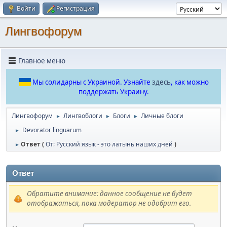
Войти
Регистрация
Лингвофорум
Главное меню
Мы солидарны с Украиной. Узнайте
здесь
, как можно
поддержать Украину.
Лингвофорум
Лингвоблоги
Блоги
Личные блоги
►
►
►
Devorator linguarum
►
Ответ (
От: Русский язык - это латынь наших дней
)
►
Ответ
Обратите внимание: данное сообщение не будет
отображаться, пока модератор не одобрит его.