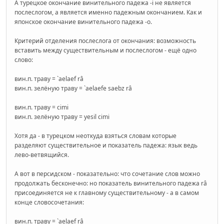
А турецкое окончание винительного падежа -i не является
послеслогом, а является именно падежным окончанием. Как и
японское окончание винительного падежа -o.
Критерий отделения послеслога от окончания: возможность
вставить между существительным и послеслогом - ещё одно
слово:
вин.п. траву = `aelaef râ
вин.п. зелёную траву = `aelaefe saebz râ
вин.п. траву = cimi
вин.п. зелёную траву = yesil cimi
Хотя да - в турецком неоткуда взяться словам которые
разделяют существительное и показатель падежа: язык ведь
лево-ветвящийся.
А вот в персидском - показательно: что сочетание слов можно
продолжать бесконечно: но показатель винительного падежа râ
присоединяется не к главному существительному - а в самом
конце словосочетания:
вин.п. траву = `aelaef râ