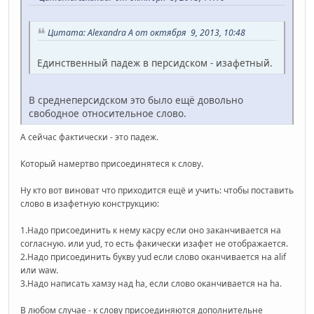
Цитата: Alexandra A от октября 9, 2013, 10:48
Единственный падеж в персидском - изафетный.
В среднеперсидском это было ещё довольно
свободное относительное слово.
А сейчас фактически - это падеж.
Который намертво присоединятеся к слову.
Ну кто вот виноват что приходится ещё и учить: чтобы поставить
слово в изафетную конструкцию:
1.Надо присоединить к нему касру если оно заканчивается на
согласную. или yud, то есть факически изафет не отображается.
2.Надо присоединить букву yud если слово оканчивается на alif
или waw.
3.Надо написать хамзу над ha, если слово оканчивается на ha.
В любом случае - к слову присоединяются дополнительне