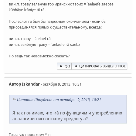
вин.п. траву зелёную гор иранских твоих = `aelaefe saebze
kûhhâye Îrâniye tû râ.
Послеслог râ был бы падежным окончанием - если бы
присоединялся прямо к существительному, всегда:
вин.п. траву = `aelaef râ
вин.п. зелёную траву = `aelaefe râ saebz
Но ведь так невозможно сказать?
QQ
ЦИТИРОВАТЬ ВЫДЕЛЕННОЕ
Автор
Iskandar
- октября 9, 2013, 10:31
Цитата: Штудент от октября 9, 2013, 10:21
Я так понимаю, что -rā по функциям и употреблению
аналогичен испанскому предлогу a?
Тогда уж тюркскому *-ni