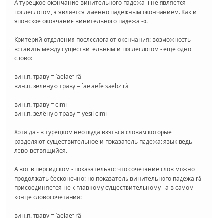
А турецкое окончание винительного падежа -i не является
послеслогом, а является именно падежным окончанием. Как и
японское окончание винительного падежа -o.
Критерий отделения послеслога от окончания: возможность
вставить между существительным и послеслогом - ещё одно
слово:
вин.п. траву = `aelaef râ
вин.п. зелёную траву = `aelaefe saebz râ
вин.п. траву = cimi
вин.п. зелёную траву = yesil cimi
Хотя да - в турецком неоткуда взяться словам которые
разделяют существительное и показатель падежа: язык ведь
лево-ветвящийся.
А вот в персидском - показательно: что сочетание слов можно
продолжать бесконечно: но показатель винительного падежа râ
присоединяется не к главному существительному - а в самом
конце словосочетания:
вин.п. траву = `aelaef râ