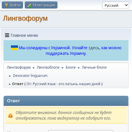
Войти
Регистрация
Лингвофорум
Главное меню
Мы солидарны с Украиной. Узнайте
здесь
, как можно
поддержать Украину.
Лингвофорум
Лингвоблоги
Блоги
Личные блоги
►
►
►
Devorator linguarum
►
Ответ (
От: Русский язык - это латынь наших дней
)
►
Ответ
Обратите внимание: данное сообщение не будет
отображаться, пока модератор не одобрит его.