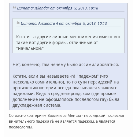
Цитата: Iskandar от октября 9, 2013, 10:18
Цитата: Alexandra A от октября 9, 2013, 10:13
Кстати - а другие личные местоимения имеют вот
такие вот другие формы, отличиные от
"начальной?"
Нет, конечно, там нечему было ассимилироваться.
Кстати, если вы называете -rā "падежом" (что
несколько сомнительно), то по сути персидский на
протяжении истории всегда оказывался языком с
падежами. Ведь в среднеперсидском (где прямое
дополнение не оформлялось послелогом rāy) была
двухпадежная система.
Согласно критериям Воллигера Менша - персидский послеслог
винительного падежа râ не является падежом, а является
послеслогом.