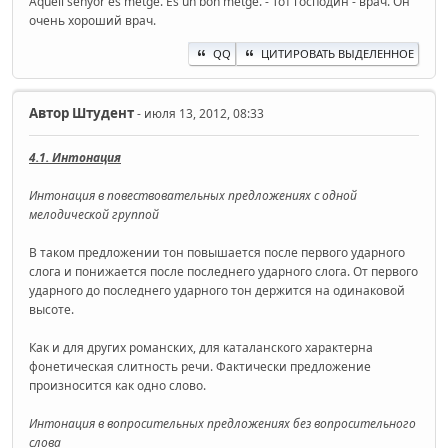
Aquell senyor és metge. És un bon metge. - Тот господин - врач. Он
очень хороший врач.
QQ
ЦИТИРОВАТЬ ВЫДЕЛЕННОЕ
Автор
Штудент
- июля 13, 2012, 08:33
4.1. Интонация
Интонация в повествовательных предложениях с одной
мелодической группой
В таком предложении тон повышается после первого ударного
слога и понижается после последнего ударного слога. От первого
ударного до последнего ударного тон держится на одинаковой
высоте.
Как и для других романских, для каталанского характерна
фонетическая слитность речи. Фактически предложение
произносится как одно слово.
Интонация в вопросительных предложениях без вопросительного
слова