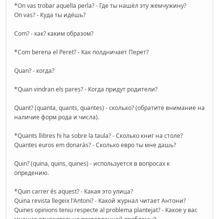
*On vas trobar aquella perla? - Где ты нашёл эту жемчужину?
On vas? - Куда ты идёшь?
Com? - как? каким образом?
*Com berena el Peret? - Как полдничает Перет?
Quan? - когда?
*Quan vindran els pares? - Когда придут родители?
Quant? (quanta, quants, quantes) - сколько? (обратите внимание на
наличие форм рода и числа).
*Quants llibres hi ha sobre la taula? - Сколько книг на столе?
Quantes euros em donaràs? - Сколько евро ты мне дашь?
Quin? (quina, quins, quines) - используется в вопросах к
опредению.
*Quin carrer és aquest? - Какая это улица?
Quina revista llegeix l'Antoni? - Какой журнал читает Антони?
Quines opinions teniu respecte al problema plantejat? - Какое у вас