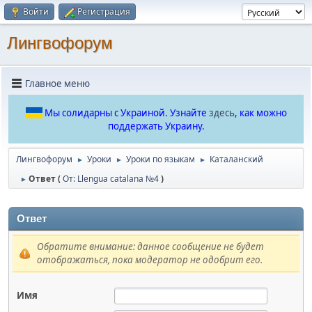
Войти
Регистрация
Лингвофорум
Главное меню
Мы солидарны с Украиной. Узнайте
здесь
, как можно
поддержать Украину.
Лингвофорум
Уроки
Уроки по языкам
Каталанский
►
►
►
Ответ (
От: Llengua catalana №4
)
►
Ответ
Обратите внимание: данное сообщение не будет
отображаться, пока модератор не одобрит его.
Имя