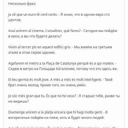
Несколько фраз:
Ja sé que un euro té cent cents. - Я знаю, что в одном евро сто
центов.
Avui anirem al cinema. I vosaltres, què fareu? - Сегодня мы пойдём
в кино, а вы что будете делать?
Vivim al tercer pis en aquest edifici gris. - Мы живём на третьем
этаже в этом сером здании.
Agafarem el metro a la Plaça de Catalunya perquè és a qui mateix. -
Сядем в метро на Площади Каталонии, потому что это здесь же.
El teu germà és molt jove. A més a més és molt intel·ligent. - Твой
брат очень молод. Кроме того, он очень умён.
Jo sóc més gran que tu. És que no ho veus? - Я старше тебя, разве ты
не видишь?
Diumenge anirem a la platja encara que hi hagi molta gent. - В
воскресенье пойдём на пляж, хоть и будет много людей.