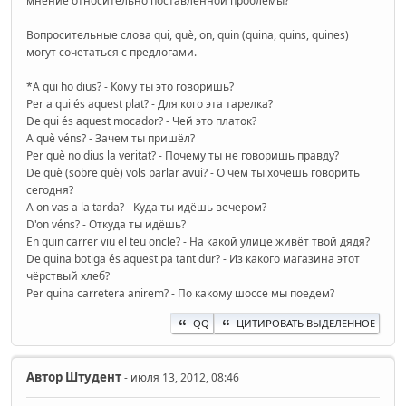
мнение относительно поставленной проблемы?
Вопросительные слова qui, què, on, quin (quina, quins, quines)
могут сочетаться с предлогами.
*A qui ho dius? - Кому ты это говоришь?
Per a qui és aquest plat? - Для кого эта тарелка?
De qui és aquest mocador? - Чей это платок?
A què véns? - Зачем ты пришёл?
Per què no dius la veritat? - Почему ты не говоришь правду?
De què (sobre què) vols parlar avui? - О чём ты хочешь говорить
сегодня?
A on vas a la tarda? - Куда ты идёшь вечером?
D'on véns? - Откуда ты идёшь?
En quin carrer viu el teu oncle? - На какой улице живёт твой дядя?
De quina botiga és aquest pa tant dur? - Из какого магазина этот
чёрствый хлеб?
Per quina carretera anirem? - По какому шоссе мы поедем?
QQ
ЦИТИРОВАТЬ ВЫДЕЛЕННОЕ
Автор
Штудент
- июля 13, 2012, 08:46