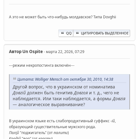
А это не может быть что-нибудь молдавское? Типа Dovghii
QQ
ЦИТИРОВАТЬ ВЫДЕЛЕННОЕ
Автор
Un Ospite
- марта 22, 2026, 07:29
---режим некропостинга включён---
Цитата: Wolliger Mensch от октября 30, 2010, 14:38
Другой вопрос, что в украинском от номинатива
Довгій
должен быть генитив
Довгоя
и т. д., чего не
наблюдается. Или таки наблюдается, а формы
Довгія
— аналогическое выравнивание?
В украинском языке есть слабопродуктивный суффикс
-ій
,
образующий существительные мужского рода.
Пал
і
й
"поджигатель" (от
палити
)
Крад
і
й
"вор" (от
красти
)