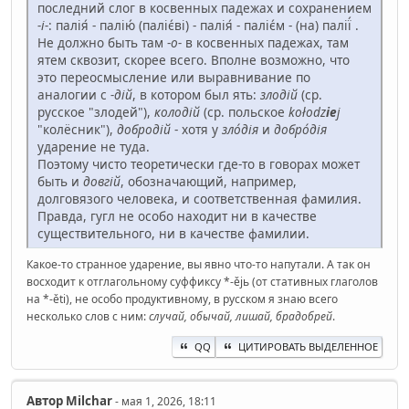
последний слог в косвенных падежах и сохранением
-і-
: палія́ - палію́ (паліє́ві) - палія́ - паліє́м - (на) палії́ .
Не должно быть там -
о-
в косвенных падежах, там
ятем сквозит, скорее всего. Вполне возможно, что
это переосмысление или выравнивание по
аналогии с
-дій
, в котором был ять:
злодій
(ср.
русское "злодей"),
колодій
(ср. польское
kołodz
ie
j
"колёсник"),
добродій
- хотя у
зло́дія
и
добро́дія
ударение не туда.
Поэтому чисто теоретически где-то в говорах может
быть и
довгій
, обозначающий, например,
долговязого человека, и соответственная фамилия.
Правда, гугл не особо находит ни в качестве
существительного, ни в качестве фамилии.
Какое-то странное ударение, вы явно что-то напутали. А так он
восходит к отглагольному суффиксу *-ějь (от стативных глаголов
на *-ěti), не особо продуктивному, в русском я знаю всего
несколько слов с ним:
случай, обычай, лишай, брадобрей
.
QQ
ЦИТИРОВАТЬ ВЫДЕЛЕННОЕ
Автор
Milchar
- мая 1, 2026, 18:11