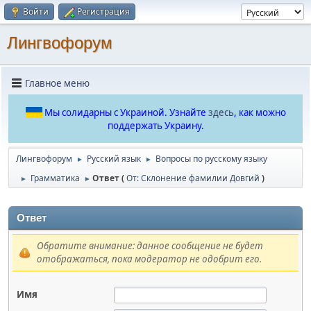
Войти
Регистрация
Лингвофорум
Главное меню
Мы солидарны с Украиной. Узнайте
здесь
, как можно
поддержать Украину.
Лингвофорум
Русский язык
Вопросы по русскому языку
►
►
Грамматика
Ответ (
От: Склонение фамилии Довгий
)
►
►
Ответ
Обратите внимание: данное сообщение не будет
отображаться, пока модератор не одобрит его.
Имя