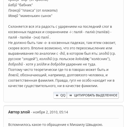
Баб
і
й
"бабник"
Плакс
і
й
"плакса" (от
плакати
)
Мам
і
й
"маменькин сынок"
Склоняется вся эта радость с ударением на последний слог в
косвенных падежах и сохранением
-і-
: палія́ - палію́ (паліє́ві) -
палія́ - паліє́м - (на) палії́ .
Не должно быть там -
о-
в косвенных падежах, там ятем сквозит,
скорее всего. Вполне возможно, что это переосмысление или
выравнивание по аналогии с
-дій
, в котором был ять:
злодій
(ср.
русское "злодей"),
колодій
(ср. польское
kołodz
ie
j
"колёсник"),
добродій
- хотя у
зло́дія
и
добро́дія
ударение не туда.
Поэтому чисто теоретически где-то в говорах может быть и
довгій
, обозначающий, например, долговязого человека, и
соответственная фамилия. Правда, гугл не особо находит ни в
качестве существительного, ни в качестве фамилии.
QQ
ЦИТИРОВАТЬ ВЫДЕЛЕННОЕ
Автор
злой
- ноября 2, 2010, 05:14
Вспомнилось какое-то обращение к Михаилу Швыдкою.