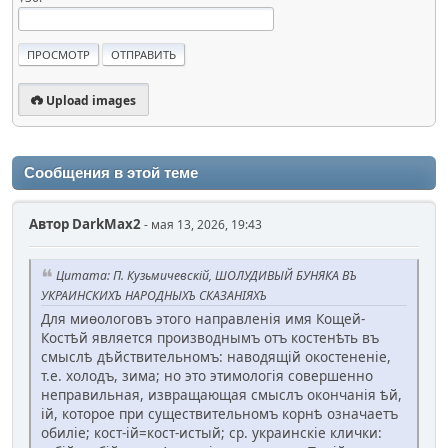
Upload images
Сообщения в этой теме
Автор
DarkMax2
- мая 13, 2026, 19:43
Цитата: П. Кузьмичевскій, ШОЛУДИВЫЙ БУНЯКА ВЪ
УКРАИНСКИХЪ НАРОДНЫХЪ СКАЗАНІЯХЪ
Для миѳологовъ этого направленія имя Кощей-
Костѣй является производнымъ отъ костенѣть въ
смыслѣ дѣйствительномъ: наводящій окостененіе,
т.е. холодъ, зима; но это этимологія совершенно
неправильная, извращающая смыслъ окончанія ѣй,
ій, которое при существительномъ корнѣ означаетъ
обиліе; кост-ій=кост-истый; ср. украинскіе клички: