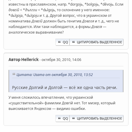
известны в праславянском, напр. *dorgojь, *bolgojь, *děvojь. Если
довгій
< *
дългои
< *dьlgojь, то склонение у него именное:
*dьlgoja, *dьlgoju и т. д. Другой вопрос, что в украинском от
номинатива
Довгій
должен быть генитив
Довгоя
и т. д., чего не
наблюдается. Или таки наблюдается, а формы
Довгія
—
аналогическое выравнивание?
QQ
ЦИТИРОВАТЬ ВЫДЕЛЕННОЕ
Автор
Hellerick
- октября 30, 2010, 14:06
Цитата: Usama от октября 30, 2010, 13:52
Русские Долгий и Долгой — всё же одна часть речи.
У меня сложилось впечатление, что украинской
«существительной» фамилии Довгій нет. Тот мизер, который
выискивается Яндексом — видимо ошибки.
QQ
ЦИТИРОВАТЬ ВЫДЕЛЕННОЕ