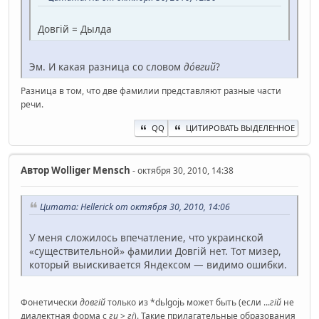
Довгій = Дылда
Эм. И какая разница со словом
до́вгий
?
Разница в том, что две фамилии представляют разные части
речи.
QQ
ЦИТИРОВАТЬ ВЫДЕЛЕННОЕ
Автор
Wolliger Mensch
- октября 30, 2010, 14:38
Цитата: Hellerick от октября 30, 2010, 14:06
У меня сложилось впечатление, что украинской
«существительной» фамилии Довгій нет. Тот мизер,
который выискивается Яндексом — видимо ошибки.
Фонетически
довгій
только из *dьlgojь может быть (если ...
гій
не
диалектная форма с
ги
>
гі
). Такие прилагательные образования