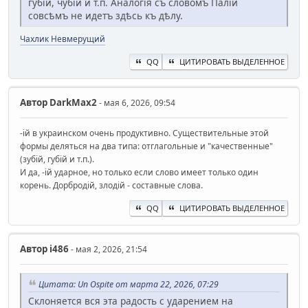
губій, чубій и т.п. Аналогія съ словомъ Палій
совсѣмъ не идетъ здѣсь къ дѣлу.
Чахлик Невмерущий
QQ
ЦИТИРОВАТЬ ВЫДЕЛЕННОЕ
Автор
DarkMax2
- мая 6, 2026, 09:54
-ій в украинском очень продуктивно. Существительные этой
формы деляться на два типа: отглагольные и "качественные"
(зубій, губій и т.п.).
И да, -ій ударное, но только если слово имеет только один
корень. Дорбродій, злодій - составные слова.
QQ
ЦИТИРОВАТЬ ВЫДЕЛЕННОЕ
Автор
i486
- мая 2, 2026, 21:54
Цитата: Un Ospite от марта 22, 2026, 07:29
Склоняется вся эта радость с ударением на