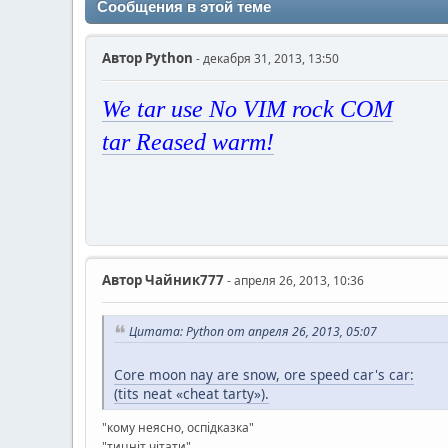
Сообщения в этой теме
Автор
Python
- декабря 31, 2013, 13:50
We tar use No VIM rock COM
tar Reased warm!
Автор
Чайник777
- апреля 26, 2013, 10:36
Цитата: Python от апреля 26, 2013, 05:07
Core moon nay are snow, ore speed car's car:
(tits neat «cheat tarty»).
"кому неясно, оспiдказка"
"тицнiт чiтати"