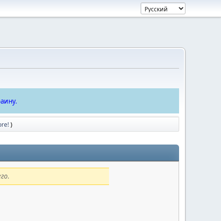
аину.
ore!
)
го.