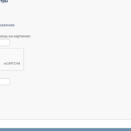
етры
бражение
ены на картинке: