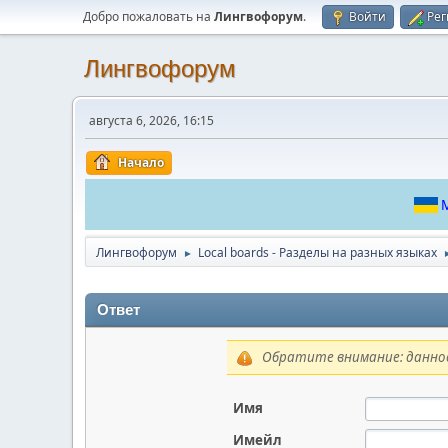
Добро пожаловать на
Лингвофорум
.
Войти
Рег
Лингвофорум
августа 6, 2026, 16:15
Начало
М
Лингвофорум
Local boards - Разделы на разных языках
►
Ответ
Обратите внимание: данное
Имя
Имейл