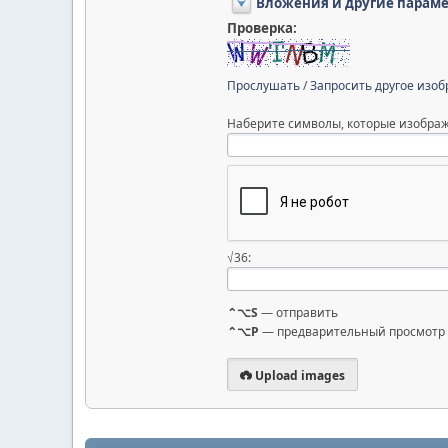
Вложения и другие парам
Проверка:
Прослушать
/
Запросить другое изо
Наберите символы, которые изображ
√36:
⌃⌥S
— отправить
⌃⌥P
— предварительный просмотр
Upload images