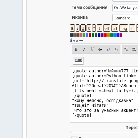
Тема сообщения
Иконка
á
«
»
—
ЕЩЁ
Перет