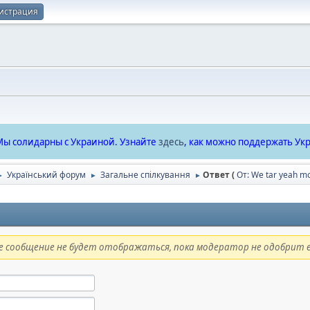
истрация
ы солидарны с Украиной. Узнайте
здесь
, как можно поддержать Укр
Український форум
Загальне спілкування
Ответ (
От: We tar yeah m
►
►
►
 сообщение не будет отображаться, пока модератор не одобрит е