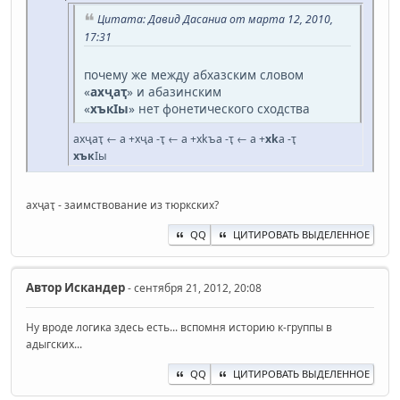
Цитата: Давид Дасаниа от марта 12, 2010,
17:31
почему же между абхазским словом
«
ахҷаҭ
» и абазинским
«
хъкIы
» нет фонетического сходства
ахҷаҭ ← а +хҷа -ҭ ← а +хkъа -ҭ ← а +
хk
а -ҭ
хък
Iы
ахҷаҭ - заимствование из тюркских?
QQ
ЦИТИРОВАТЬ ВЫДЕЛЕННОЕ
Автор
Искандер
- сентября 21, 2012, 20:08
Ну вроде логика здесь есть... вспомня историю к-группы в
адыгских...
QQ
ЦИТИРОВАТЬ ВЫДЕЛЕННОЕ