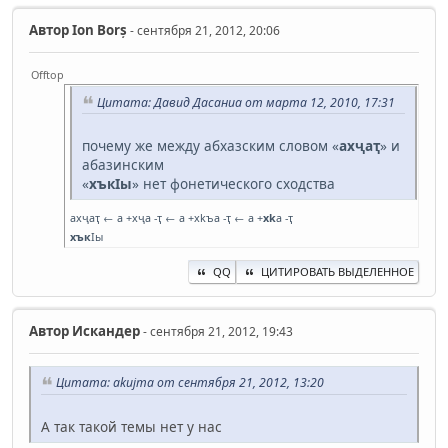
Автор
Ion Borș
- сентября 21, 2012, 20:06
Offtop
Цитата: Давид Дасаниа от марта 12, 2010, 17:31
почему же между абхазским словом «
ахҷаҭ
» и
абазинским
«
хъкIы
» нет фонетического сходства
ахҷаҭ ← а +хҷа -ҭ ← а +хkъа -ҭ ← а +
хk
а -ҭ
хък
Iы
QQ
ЦИТИРОВАТЬ ВЫДЕЛЕННОЕ
Автор
Искандер
- сентября 21, 2012, 19:43
Цитата: akujma от сентября 21, 2012, 13:20
А так такой темы нет у нас