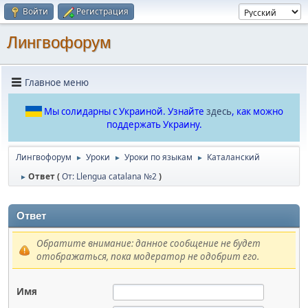
Войти
Регистрация
Лингвофорум
Главное меню
Мы солидарны с Украиной. Узнайте
здесь
, как можно
поддержать Украину.
Лингвофорум
Уроки
Уроки по языкам
Каталанский
►
►
►
Ответ (
От: Llengua catalana №2
)
►
Ответ
Обратите внимание: данное сообщение не будет
отображаться, пока модератор не одобрит его.
Имя