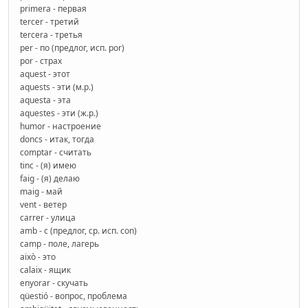
primera - первая
tercer - третий
tercera - третья
per - по (предлог, исп. por)
por - страх
aquest - этот
aquests - эти (м.р.)
aquesta - эта
aquestes - эти (ж.р.)
humor - настроение
doncs - итак, тогда
comptar - считать
tinc - (я) имею
faig - (я) делаю
maig - май
vent - ветер
carrer - улица
amb - с (предлог, ср. исп. con)
camp - поле, лагерь
això - это
calaix - ящик
enyorar - скучать
qüestió - вопрос, проблема