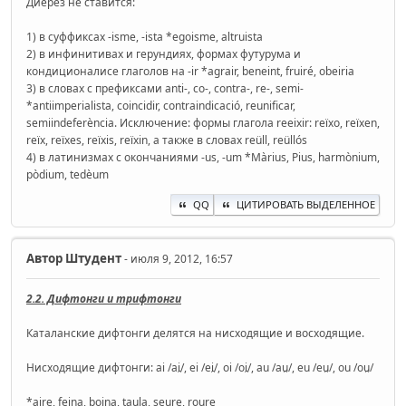
Диерез не ставится:
1) в суффиксах -isme, -ista *egoisme, altruista
2) в инфинитивах и герундиях, формах футурума и
кондиционалисе глаголов на -ir *agrair, beneint, fruiré, obeiria
3) в словах с префиксами anti-, co-, contra-, re-, semi-
*antiimperialista, coincidir, contraindicació, reunificar,
semiindeferència. Исключение: формы глагола reeixir: reïxo, reïxen,
reïx, reïxes, reïxis, reïxin, а также в словах reüll, reüllós
4) в латинизмах с окончаниями -us, -um *Màrius, Pius, harmònium,
pòdium, tedèum
QQ
ЦИТИРОВАТЬ ВЫДЕЛЕННОЕ
Автор
Штудент
- июля 9, 2012, 16:57
2.2. Дифтонги и трифтонги
Каталанские дифтонги делятся на нисходящие и восходящие.
Нисходящие дифтонги: ai /ai̯/, ei /ei̯/, oi /oi̯/, au /au̯/, eu /eu̯/, ou /ou̯/
*aire, feina, boina, taula, seure, roure