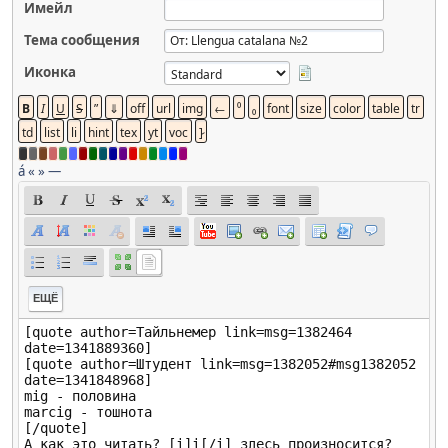
Имейл
Тема сообщения
Иконка
á
«
»
—
ЕЩЁ