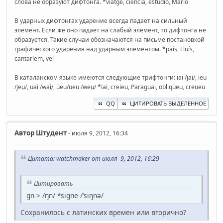
слова не образуют дифтонга. *viatge, ciència, estudio, Mario
В ударных дифтонгах ударение всегда падает на сильный
элемент. Если же оно падает на слабый элемент, то дифтонга не
образуется. Такие случаи обозначаются на письме постановкой
графического ударения над ударным элементом. *país, Lluís,
cantaríem, veí
В каталанском языке имеются следующие трифтонги: iai /jai̯/, ieu
/jeu̯/, uai /wai̯/, üeu/ueu /weu̯/ *iai, creieu, Paraguai, obliqüeu, creueu
QQ
ЦИТИРОВАТЬ ВЫДЕЛЕННОЕ
Автор
Штудент
- июля 9, 2012, 16:34
Цитата: watchmaker от июля 9, 2012, 16:29
Цитировать
gn > /ŋn/ *signe /ˈsiŋnə/
Сохранилось с латинских времен или вторично?