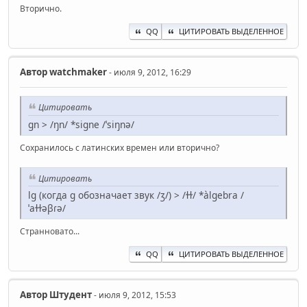
Вторично.
QQ
ЦИТИРОВАТЬ ВЫДЕЛЕННОЕ
Автор
watchmaker
- июля 9, 2012, 16:29
Цитировать
gn > /ŋn/ *signe /ˈsiŋnə/
Сохранилось с латинских времен или вторично?
Цитировать
lg (когда g обозначает звук /ʒ/) > /ɫɫ/ *àlgebra /
ˈaɫɫəβɾə/
Странновато...
QQ
ЦИТИРОВАТЬ ВЫДЕЛЕННОЕ
Автор
Штудент
- июля 9, 2012, 15:53