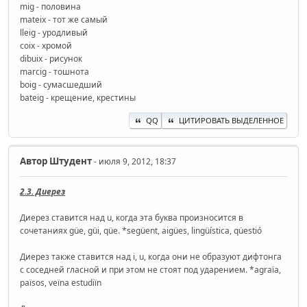
mig - половина
mateix - тот же самый
lleig - уродливый
coix - хромой
dibuix - рисунок
marcig - тошнота
boig - сумасшедший
bateig - крещение, крестины
QQ
ЦИТИРОВАТЬ ВЫДЕЛЕННОЕ
Автор
Штудент
- июля 9, 2012, 18:37
2.3. Диерез
Диерез ставится над u, когда эта буква произносится в
сочетаниях güe, güi, qüe. *següent, aigües, lingüística, qüestió
Диерез также ставится над i, u, когда они не образуют дифтонга
с соседней гласной и при этом не стоят под ударением. *agraïa,
països, veïna estudiïn