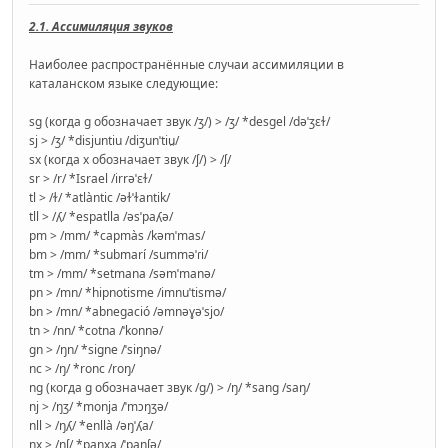
2.1. Ассимиляция звуков
Наиболее распространённые случаи ассимиляции в
каталанском языке следующие:
sg (когда g обозначает звук /ʒ/) > /ʒ/ *desgel /dəˈʒɛɫ/
sj > /ʒ/ *disjuntiu /diʒunˈtiu̯/
sx (когда x обозначает звук /ʃ/) > /ʃ/
sr > /r/ *Israel /irrəˈɛɫ/
tl > /ɫ/ *atlàntic /əɫˈɫantik/
tll > /ʎ/ *espatlla /əsˈpaʎə/
pm > /mm/ *capmàs /kəmˈmas/
bm > /mm/ *submarí /summəˈɾi/
tm > /mm/ *setmana /səmˈmanə/
pn > /mn/ *hipnotisme /imnuˈtismə/
bn > /mn/ *abnegació /əmnəɣəˈsjo/
tn > /nn/ *cotna /ˈkonnə/
gn > /ŋn/ *signe /ˈsiŋnə/
nc > /ŋ/ *ronc /roŋ/
ng (когда g обозначает звук /ɡ/) > /ŋ/ *sang /saŋ/
nj > /ŋʒ/ *monja /ˈmɔŋʒə/
nll > /ŋʎ/ *enllà /əŋˈʎa/
nx > /ŋʃ/ *panxa /ˈpaŋʃə/