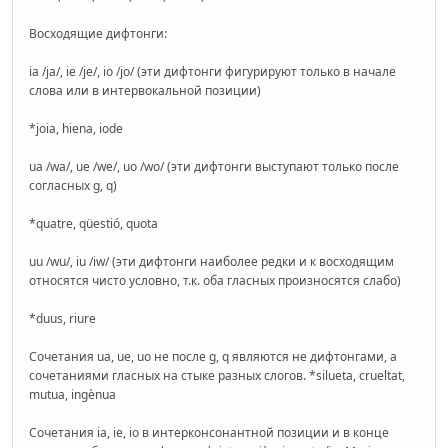
Восходящие дифтонги:
ia /ja/, ie /je/, io /jo/ (эти дифтонги фигурируют только в начале
слова или в интервокальной позиции)
*joia, hiena, iode
ua /wa/, ue /we/, uo /wo/ (эти дифтонги выступают только после
согласных g, q)
*quatre, qüestió, quota
uu /wu/, iu /iw/ (эти дифтонги наиболее редки и к восходящим
относятся чисто условно, т.к. оба гласных произносятся слабо)
*duus, riure
Сочетания ua, ue, uo не после g, q являются не дифтонгами, а
сочетаниями гласных на стыке разных слогов. *silueta, crueltat,
mutua, ingènua
Сочетания ia, ie, io в интерконсонантной позиции и в конце