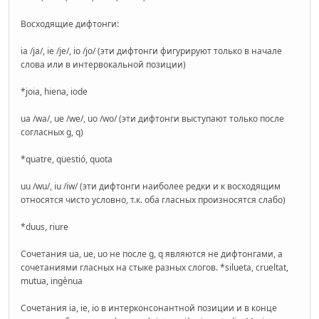
Восходящие дифтонги:
ia /ja/, ie /je/, io /jo/ (эти дифтонги фигурируют только в начале
слова или в интервокальной позиции)
*joia, hiena, iode
ua /wa/, ue /we/, uo /wo/ (эти дифтонги выступают только после
согласных g, q)
*quatre, qüestió, quota
uu /wu/, iu /iw/ (эти дифтонги наиболее редки и к восходящим
относятся чисто условно, т.к. оба гласных произносятся слабо)
*duus, riure
Сочетания ua, ue, uo не после g, q являются не дифтонгами, а
сочетаниями гласных на стыке разных слогов. *silueta, crueltat,
mutua, ingènua
Сочетания ia, ie, io в интерконсонантной позиции и в конце