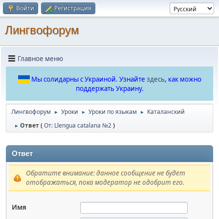
Войти
Регистрация
Лингвофорум
Главное меню
Мы солидарны с Украиной. Узнайте
здесь
, как можно
поддержать Украину.
Лингвофорум
Уроки
Уроки по языкам
Каталанский
►
►
►
Ответ (
От: Llengua catalana №2
)
►
Ответ
Обратите внимание: данное сообщение не будет
отображаться, пока модератор не одобрит его.
Имя