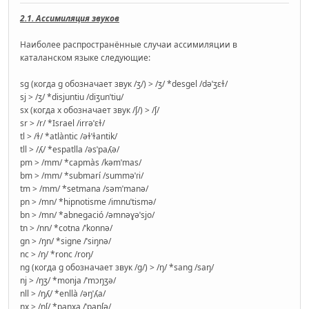
2.1. Ассимиляция звуков
Наиболее распространённые случаи ассимиляции в
каталанском языке следующие:
sg (когда g обозначает звук /ʒ/) > /ʒ/ *desgel /dəˈʒɛɫ/
sj > /ʒ/ *disjuntiu /diʒunˈtiu̯/
sx (когда x обозначает звук /ʃ/) > /ʃ/
sr > /r/ *Israel /irrəˈɛɫ/
tl > /ɫ/ *atlàntic /əɫˈɫantik/
tll > /ʎ/ *espatlla /əsˈpaʎə/
pm > /mm/ *capmàs /kəmˈmas/
bm > /mm/ *submarí /summəˈɾi/
tm > /mm/ *setmana /səmˈmanə/
pn > /mn/ *hipnotisme /imnuˈtismə/
bn > /mn/ *abnegació /əmnəɣəˈsjo/
tn > /nn/ *cotna /ˈkonnə/
gn > /ŋn/ *signe /ˈsiŋnə/
nc > /ŋ/ *ronc /roŋ/
ng (когда g обозначает звук /ɡ/) > /ŋ/ *sang /saŋ/
nj > /ŋʒ/ *monja /ˈmɔŋʒə/
nll > /ŋʎ/ *enllà /əŋˈʎa/
nx > /ŋʃ/ *panxa /ˈpaŋʃə/