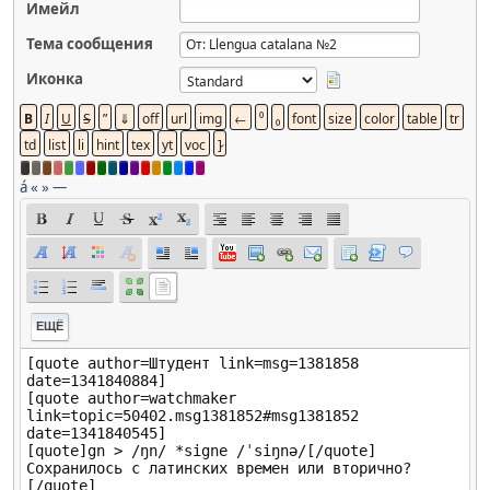
Имейл
Тема сообщения
Иконка
á
«
»
—
ЕЩЁ