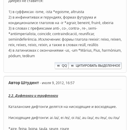
Диерез не ставится:
1) в суффиксах -isme, -ista *egoisme, altruista
2) в инфинитивах и герундиях, формах футурума и
кондиционалисе глаголов на -ir *agrair, beneint, fruiré, obeiria
3) в словах с префиксами anti-, co-, contra-, re-, semi-
*antiimperialista, coincidir, contraindicació, reunificar,
semiindeferència. Исключение: формы глагола reeixir: reïxo, reïxen,
reïx, reïxes, reïxis, reïxin, а также в словах reüll, reüllós
4) в латинизмах с окончаниями -us, -um *Màrius, Pius, harmònium,
pòdium, tedèum
QQ
ЦИТИРОВАТЬ ВЫДЕЛЕННОЕ
Автор
Штудент
- июля 9, 2012, 16:57
2.2. Дифтонги и трифтонги
Каталанские дифтонги делятся на нисходящие и восходящие.
Нисходящие дифтонги: ai /ai̯/, ei /ei̯/, oi /oi̯/, au /au̯/, eu /eu̯/, ou /ou̯/
*aire, feina, boina, taula, seure, roure