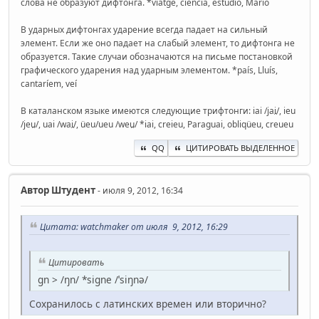
слова не образуют дифтонга. *viatge, ciència, estudio, Mario
В ударных дифтонгах ударение всегда падает на сильный
элемент. Если же оно падает на слабый элемент, то дифтонга не
образуется. Такие случаи обозначаются на письме постановкой
графического ударения над ударным элементом. *país, Lluís,
cantaríem, veí
В каталанском языке имеются следующие трифтонги: iai /jai̯/, ieu
/jeu̯/, uai /wai̯/, üeu/ueu /weu̯/ *iai, creieu, Paraguai, obliqüeu, creueu
QQ
ЦИТИРОВАТЬ ВЫДЕЛЕННОЕ
Автор
Штудент
- июля 9, 2012, 16:34
Цитата: watchmaker от июля 9, 2012, 16:29
Цитировать
gn > /ŋn/ *signe /ˈsiŋnə/
Сохранилось с латинских времен или вторично?