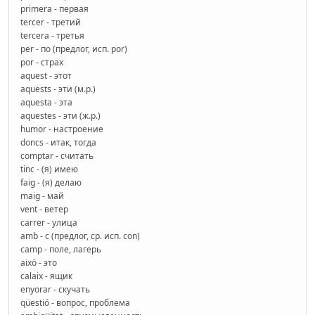
primera - первая
tercer - третий
tercera - третья
per - по (предлог, исп. por)
por - страх
aquest - этот
aquests - эти (м.р.)
aquesta - эта
aquestes - эти (ж.р.)
humor - настроение
doncs - итак, тогда
comptar - считать
tinc - (я) имею
faig - (я) делаю
maig - май
vent - ветер
carrer - улица
amb - с (предлог, ср. исп. con)
camp - поле, лагерь
això - это
calaix - ящик
enyorar - скучать
qüestió - вопрос, проблема