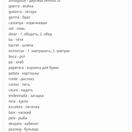
ambigüitat - двусмысленность
guerra - война
guitarra - гитара
germà - брат
castanya - коричневая
set - семь
dinar - 1. обедать; 2. обед
tia - тётя
barret - шляпа
esmorzar - 1. завтракать; 2. завтрак
boca - рот
pa - хлеб
paperera - корзина для бумаг
patata - картошка
conte - рассказ
cantar - петь
caure - падать
endevinalla - загадка
nina - кукла
escaleta - лесенка
baix - низкий
peix - рыба
despatx - кабинет
passeig - бульвар