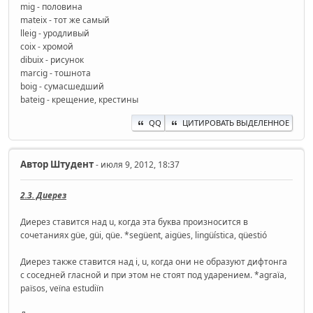
mig - половина
mateix - тот же самый
lleig - уродливый
coix - хромой
dibuix - рисунок
marcig - тошнота
boig - сумасшедший
bateig - крещение, крестины
QQ
ЦИТИРОВАТЬ ВЫДЕЛЕННОЕ
Автор
Штудент
- июля 9, 2012, 18:37
2.3. Диерез
Диерез ставится над u, когда эта буква произносится в
сочетаниях güe, güi, qüe. *següent, aigües, lingüística, qüestió
Диерез также ставится над i, u, когда они не образуют дифтонга
с соседней гласной и при этом не стоят под ударением. *agraïa,
països, veïna estudiïn