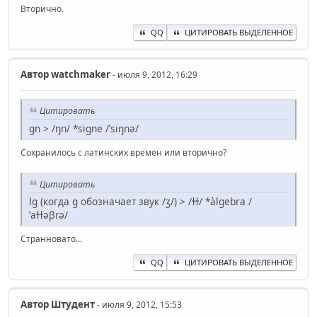
Вторично.
QQ
ЦИТИРОВАТЬ ВЫДЕЛЕННОЕ
Автор
watchmaker
- июля 9, 2012, 16:29
Цитировать
gn > /ŋn/ *signe /ˈsiŋnə/
Сохранилось с латинских времен или вторично?
Цитировать
lg (когда g обозначает звук /ʒ/) > /ɫɫ/ *àlgebra /
ˈaɫɫəβɾə/
Странновато...
QQ
ЦИТИРОВАТЬ ВЫДЕЛЕННОЕ
Автор
Штудент
- июля 9, 2012, 15:53