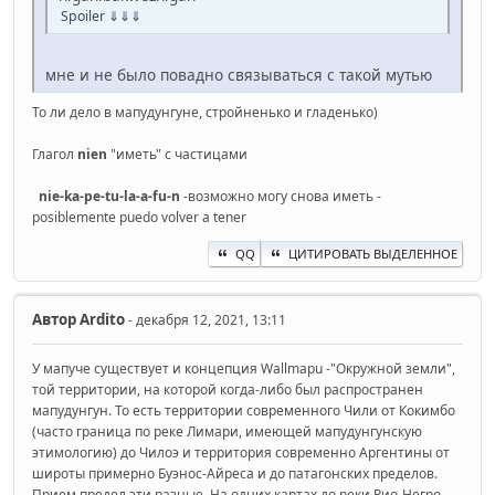
Spoiler
⇓⇓⇓
мне и не было повадно связываться с такой мутью
То ли дело в мапудунгуне, стройненько и гладенько)
Глагол
nien
"иметь" с частицами
nie-ka-pe-tu-la-a-fu-n
-возможно могу снова иметь -
posiblemente puedo volver a tener
QQ
ЦИТИРОВАТЬ ВЫДЕЛЕННОЕ
Автор
Ardito
- декабря 12, 2021, 13:11
У мапуче существует и концепция Wallmapu -"Окружной земли",
той территории, на которой когда-либо был распространен
мапудунгун. То есть территории современного Чили от Кокимбо
(часто граница по реке Лимари, имеющей мапудунгунскую
этимологию) до Чилоэ и территория современно Аргентины от
широты примерно Буэнос-Айреса и до патагонских пределов.
Прием предел эти разные. На одних картах до реки Рио-Негро,