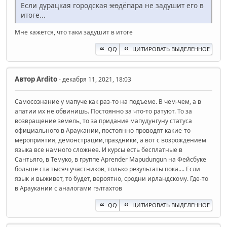
Если дурацкая городская
жо
дёпара не задушит его в
итоге...
Мне кажется, что таки задушит в итоге
QQ
ЦИТИРОВАТЬ ВЫДЕЛЕННОЕ
Автор
Ardito
- декабря 11, 2021, 18:03
Самосознание у мапуче как раз-то на подъеме. В чем-чем, а в
апатии их не обвинишь. Постоянно за что-то ратуют. То за
возвращение земель, то за придание мапудунгуну статуса
официального в Араукании, постоянно проводят какие-то
мероприятия, демонстрации,праздники, а вот с возрождением
языка все намного сложнее. И курсы есть бесплатные в
Сантьяго, в Темуко, в группе Aprender Mapudungun на Фейсбуке
больше ста тысяч участников, только результаты пока.... Если
язык и выживет, то будет, вероятно, сродни ирландскому. Где-то
в Араукании с аналогами гэлтахтов
QQ
ЦИТИРОВАТЬ ВЫДЕЛЕННОЕ