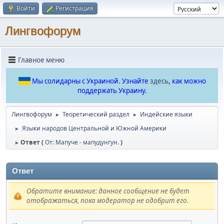
Войти
Регистрация
Лингвофорум
Главное меню
Мы солидарны с Украиной. Узнайте
здесь
, как можно
поддержать Украину.
Лингвофорум
Теоретический раздел
Индейские языки
►
►
Языки народов Центральной и Южной Америки
►
Ответ (
От: Мапуче - мапудунгун.
)
►
Ответ
Обратите внимание: данное сообщение не будет
отображаться, пока модератор не одобрит его.