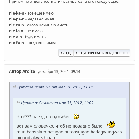
Причем по отдельности эти частицы означают следующее:
nie-ka-n
- всё ещё имею
nie-pe-n
- недавно имел
nie-tu-n
- снова начинаю иметь
nie-la-n
- не имею
nie-a-n
- буду иметь
nie-fu-n
- тогда еще имел
QQ
ЦИТИРОВАТЬ ВЫДЕЛЕННОЕ
Автор
Ardito
- декабря 13, 2021, 09:14
Цитата: smith371 от мая 31, 2012, 11:19
Цитата: Gashan от мая 31, 2012, 11:09
Что???? наезд на оджибве
вот вам словечко, чтоб не повадно было
miinibaashkiminasiganibiitoosijiganibadagwiingwes
higanibakwezhigan