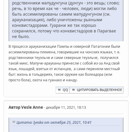
родственники мапудунгуна (дунгун - это вещь; слово;
речь, в то время как че - человек, люди) могли либо
быть ассимилированы самим мапудунгуном (см.
арауканизация), либо уничтожены рьяными
конквистадорами. Гуарани же так хорошо
сохранился, потому что конквистадоров в Парагвае
не было.
В процессе арауканизации Пампы и северной Патагонии были
ассимилированы племена, говорившие на чонских языках, т. е.
родственники теуэльче и сами северные теуэльче, получился
такой микс. Мапуче-арауканы принесли с собой из-за Анд свой
язык, лошадей, взятых от испанцев, а сами переняли местный
быт: жизнь в тольдериях, такое оружие как болеадора (или
просто бола), охота на гуанако и нанду.
QQ
ЦИТИРОВАТЬ ВЫДЕЛЕННОЕ
Автор
Vesle Anne
- декабря 11, 2021, 18:13
Цитата: Iyeska от октября 25, 2021, 10:41