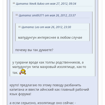
Цитата: Nevik Xukxo от мая 27, 2012, 09:34
Цитата: smith371 от мая 26, 2012, 23:37
Цитата: Leo от мая 26, 2012, 23:30
мапудунгун интереснее в любом случае
почему вы так думаете?
у гуарани вроде как толпы родственников, а
мапудунгун типа махровый изолятище, как-то
так.
круто! предлагаю по этому поводу разбанить
капитана и ввести айнский как главный рабочий
язык форума!
а если серьезно, изолятище оно сейчас -