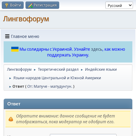
Войти
Регистрация
Лингвофорум
Главное меню
Мы солидарны с Украиной. Узнайте
здесь
, как можно
поддержать Украину.
Лингвофорум
Теоретический раздел
Индейские языки
►
►
Языки народов Центральной и Южной Америки
►
Ответ (
От: Мапуче - мапудунгун.
)
►
Ответ
Обратите внимание: данное сообщение не будет
отображаться, пока модератор не одобрит его.