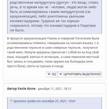
родственники мапудунгуна (дунгун - это вещь; слово;
речь, в то время как че - человек, люди) могли либо
быть ассимилированы самим мапудунгуном (см.
арауканизация), либо уничтожены рьяными
конквистадорами. Гуарани же так хорошо
сохранился, потому что конквистадоров в Парагвае
не было.
В процессе арауканизации Пампы и северной Патагонии были
ассимилированы племена, говорившие на чонских языках, т. е.
родственники теуэльче и сами северные теуэльче, получился
такой микс. Мапуче-арауканы принесли с собой из-за Анд свой
язык, лошадей, взятых от испанцев, а сами переняли местный
быт: жизнь в тольдериях, такое оружие как болеадора (или
просто бола), охота на гуанако и нанду.
QQ
ЦИТИРОВАТЬ ВЫДЕЛЕННОЕ
Автор
Vesle Anne
- декабря 11, 2021, 18:13
Цитата: Iyeska от октября 25, 2021, 10:41