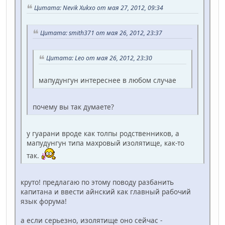
Цитата: Nevik Xukxo от мая 27, 2012, 09:34
Цитата: smith371 от мая 26, 2012, 23:37
Цитата: Leo от мая 26, 2012, 23:30
мапудунгун интереснее в любом случае
почему вы так думаете?
у гуарани вроде как толпы родственников, а
мапудунгун типа махровый изолятище, как-то
так.
круто! предлагаю по этому поводу разбанить
капитана и ввести айнский как главный рабочий
язык форума!
а если серьезно, изолятище оно сейчас -