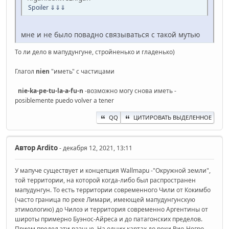
Spoiler
⇓⇓⇓
мне и не было повадно связываться с такой мутью
То ли дело в мапудунгуне, стройненько и гладенько)
Глагол
nien
"иметь" с частицами
nie-ka-pe-tu-la-a-fu-n
-возможно могу снова иметь -
posiblemente puedo volver a tener
QQ
ЦИТИРОВАТЬ ВЫДЕЛЕННОЕ
Автор
Ardito
- декабря 12, 2021, 13:11
У мапуче существует и концепция Wallmapu -"Окружной земли",
той территории, на которой когда-либо был распространен
мапудунгун. То есть территории современного Чили от Кокимбо
(часто граница по реке Лимари, имеющей мапудунгунскую
этимологию) до Чилоэ и территория современно Аргентины от
широты примерно Буэнос-Айреса и до патагонских пределов.
Прием предел эти разные. На одних картах до реки Рио-Негро,