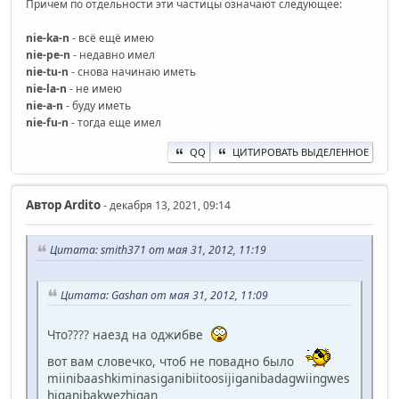
Причем по отдельности эти частицы означают следующее:
nie-ka-n
- всё ещё имею
nie-pe-n
- недавно имел
nie-tu-n
- снова начинаю иметь
nie-la-n
- не имею
nie-a-n
- буду иметь
nie-fu-n
- тогда еще имел
QQ
ЦИТИРОВАТЬ ВЫДЕЛЕННОЕ
Автор
Ardito
- декабря 13, 2021, 09:14
Цитата: smith371 от мая 31, 2012, 11:19
Цитата: Gashan от мая 31, 2012, 11:09
Что???? наезд на оджибве
вот вам словечко, чтоб не повадно было
miinibaashkiminasiganibiitoosijiganibadagwiingwes
higanibakwezhigan