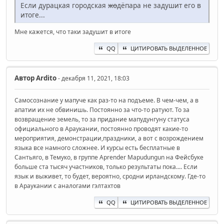
Если дурацкая городская
жо
дёпара не задушит его в
итоге...
Мне кажется, что таки задушит в итоге
QQ
ЦИТИРОВАТЬ ВЫДЕЛЕННОЕ
Автор
Ardito
- декабря 11, 2021, 18:03
Самосознание у мапуче как раз-то на подъеме. В чем-чем, а в
апатии их не обвинишь. Постоянно за что-то ратуют. То за
возвращение земель, то за придание мапудунгуну статуса
официального в Араукании, постоянно проводят какие-то
мероприятия, демонстрации,праздники, а вот с возрождением
языка все намного сложнее. И курсы есть бесплатные в
Сантьяго, в Темуко, в группе Aprender Mapudungun на Фейсбуке
больше ста тысяч участников, только результаты пока.... Если
язык и выживет, то будет, вероятно, сродни ирландскому. Где-то
в Араукании с аналогами гэлтахтов
QQ
ЦИТИРОВАТЬ ВЫДЕЛЕННОЕ