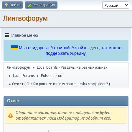
Войти
Регистрация
Лингвофорум
Главное меню
Мы солидарны с Украиной. Узнайте
здесь
, как можно
поддержать Украину.
Лингвофорум
Local boards - Разделы на разных языках
►
Local Forums
Polskie forum
►
►
Ответ (
От: Kto pomoże mnie w nauce języka rosyjskiego?
)
►
Ответ
Обратите внимание: данное сообщение не будет
отображаться, пока модератор не одобрит его.