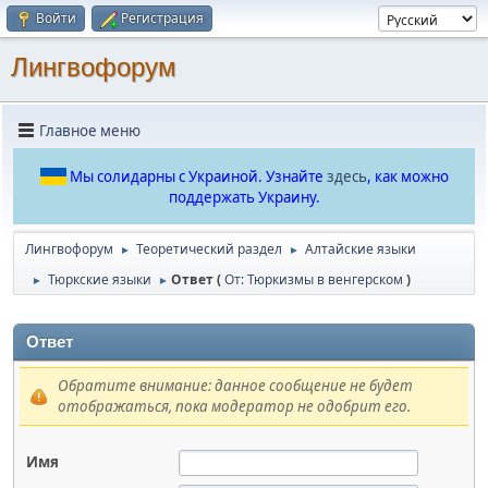
Войти
Регистрация
Лингвофорум
Главное меню
Мы солидарны с Украиной. Узнайте
здесь
, как можно
поддержать Украину.
Лингвофорум
Теоретический раздел
Алтайские языки
►
►
Тюркские языки
Ответ (
От: Тюркизмы в венгерском
)
►
►
Ответ
Обратите внимание: данное сообщение не будет
отображаться, пока модератор не одобрит его.
Имя