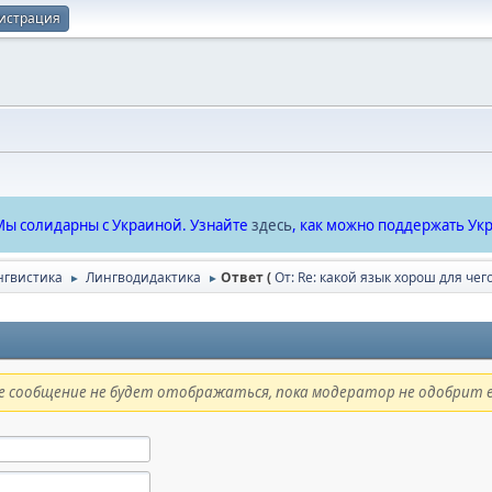
истрация
ы солидарны с Украиной. Узнайте
здесь
, как можно поддержать Укр
нгвистика
Лингводидактика
Ответ (
От: Re: какой язык хорош для чег
►
►
 сообщение не будет отображаться, пока модератор не одобрит е