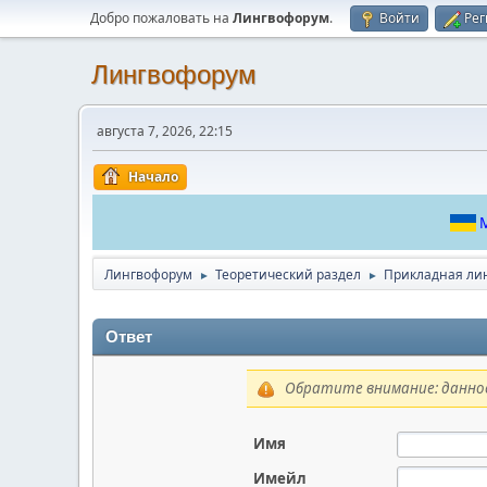
Добро пожаловать на
Лингвофорум
.
Войти
Рег
Лингвофорум
августа 7, 2026, 22:15
Начало
М
Лингвофорум
Теоретический раздел
Прикладная ли
►
►
Ответ
Обратите внимание: данное
Имя
Имейл