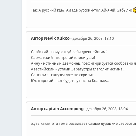
Так! А русский где?! А?! Где русский-то?! Ай-я-яй! Забыли!
Автор
Nevik Xukxo
- декабря 26, 2008, 18:10
Сербский - почувствуй себя древнейшим!
Сарматский - не трогайте мои уши!
Айну - истинный дзёмонец префигирируется сообразно л
Авестийский - устами Заратустры глаголит истина...
Санскрит - санузел уже не скрипит...
Юкагирский - вот будете у нас на Колыме...
Автор
captain Accompong
- декабря 26, 2008, 18:04
жуть какая. эта тема развивает самые дурацкие стереоти