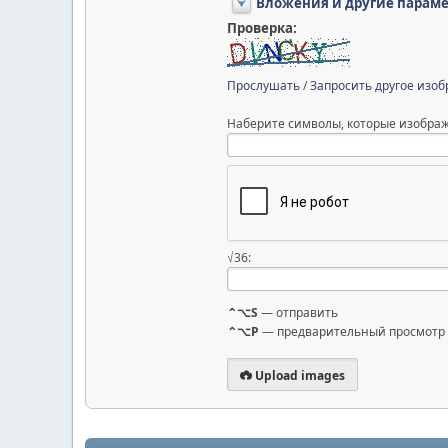
Вложения и другие парам
Проверка:
Прослушать
/
Запросить другое изо
Наберите символы, которые изображ
√36:
⌃⌥S
— отправить
⌃⌥P
— предварительный просмотр
Upload images