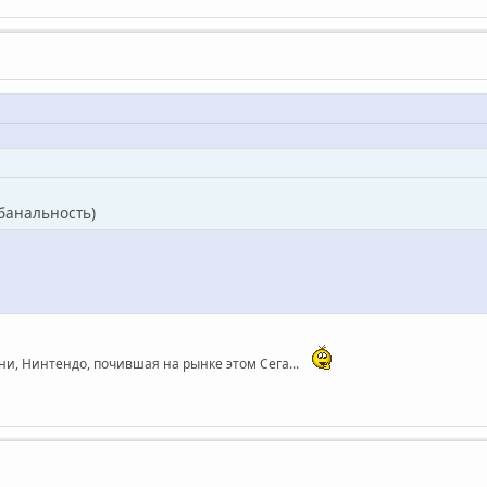
 банальность)
ни, Нинтендо, почившая на рынке этом Сега...