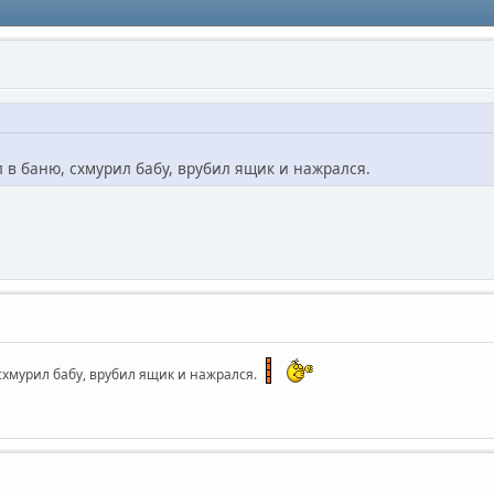
л в баню, схмурил бабу, врубил ящик и нажрался.
 схмурил бабу, врубил ящик и нажрался.