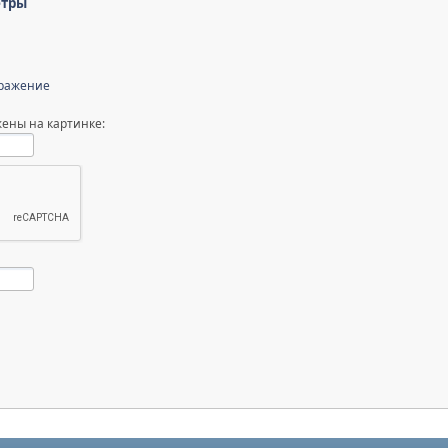
етры
бражение
ены на картинке: