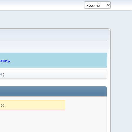
аину.
о?
)
го.