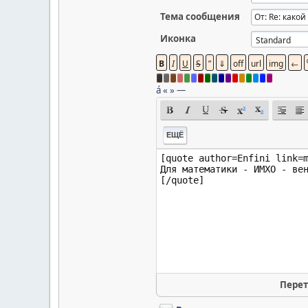
Тема сообщения
Иконка
á
«
»
—
ЕЩЁ
Перет