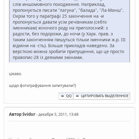
слів иншомовного походження. Наприклад,
пропонується писати "лагуна", "балада", "Ла-Манш".
Окрім того у параґрафі 25 закінчення на -и
пропонується давати усім речівникам (себто
іменникам) жіночого роду на приголосний: з
радости, без подорожи, до ночи (у Харк. прав. з
таким закінченням пишуться тільки іменники ж.р. ІІІ
відміни на -сть). Більше прикладів наведено. За
версткою можна зробити припущення, що це просто
правопис-28 із деякими змінами.
цікаво.
щодо фотографування запитували?)
QQ
ЦИТИРОВАТЬ ВЫДЕЛЕННОЕ
Автор
Svidur
- декабря 5, 2011, 13:48