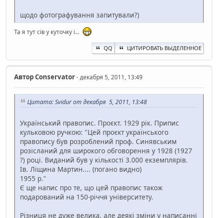
щодо фотографування запитували?)
Та я тут сів у куточку і...
QQ
ЦИТИРОВАТЬ ВЫДЕЛЕННОЕ
Автор
Conservator
- декабря 5, 2011, 13:49
Цитата: Svidur от декабря 5, 2011, 13:48
Український правопис. Проєкт. 1929 рік. Припис
кульковою ручкою: "Цей проєкт українського
правопису був розроблений проф. Синявським
розісланий для широкого обговорення у 1928 (1927
?) році. Виданий був у кількості 3.000 екземплярів.
Ів. Ліщина Мартин.... (погано видно)
1955 р."
Є ще напис про те, що цей правопис також
подарований на 150-річчя університету.
Різниця не дуже велика, але деякі зміни у написанні