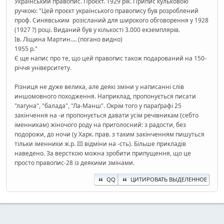
Український правопис. Проєкт. 1929 рік. Припис кульковою
ручкою: "Цей проєкт українського правопису був розроблений
проф. Синявським розісланий для широкого обговорення у 1928
(1927 ?) році. Виданий був у кількості 3.000 екземплярів.
Ів. Ліщина Мартин.... (погано видно)
1955 р."
Є ще напис про те, що цей правопис також подарований на 150-
річчя університету.
Різниця не дуже велика, але деякі зміни у написанні слів
иншомовного походження. Наприклад, пропонується писати
"лагуна", "балада", "Ла-Манш". Окрім того у параґрафі 25
закінчення на -и пропонується давати усім речівникам (себто
іменникам) жіночого роду на приголосний: з радости, без
подорожи, до ночи (у Харк. прав. з таким закінченням пишуться
тільки іменники ж.р. ІІІ відміни на -сть). Більше прикладів
наведено. За версткою можна зробити припущення, що це
просто правопис-28 із деякими змінами.
QQ
ЦИТИРОВАТЬ ВЫДЕЛЕННОЕ