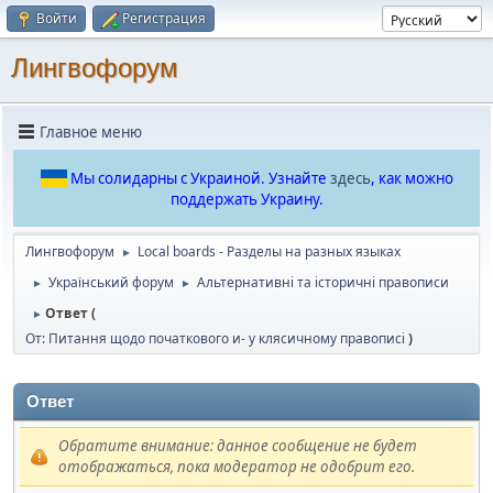
Войти
Регистрация
Лингвофорум
Главное меню
Мы солидарны с Украиной. Узнайте
здесь
, как можно
поддержать Украину.
Лингвофорум
Local boards - Разделы на разных языках
►
Український форум
Альтернативні та історичні правописи
►
►
Ответ (
►
От: Питання щодо початкового и- у клясичному правописі
)
Ответ
Обратите внимание: данное сообщение не будет
отображаться, пока модератор не одобрит его.