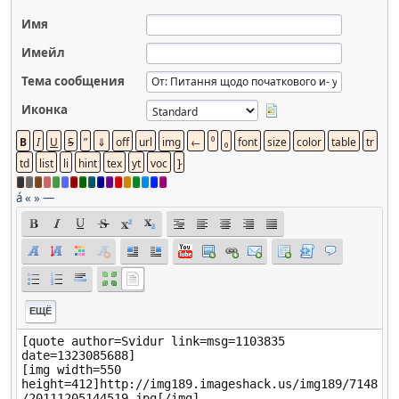
Имя
Имейл
Тема сообщения
Иконка
á
«
»
—
ЕЩЁ