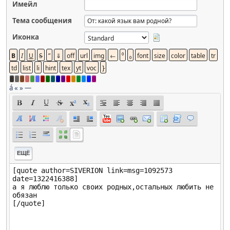
Имейл
Тема сообщения
Иконка
á
«
»
—
ЕЩЁ