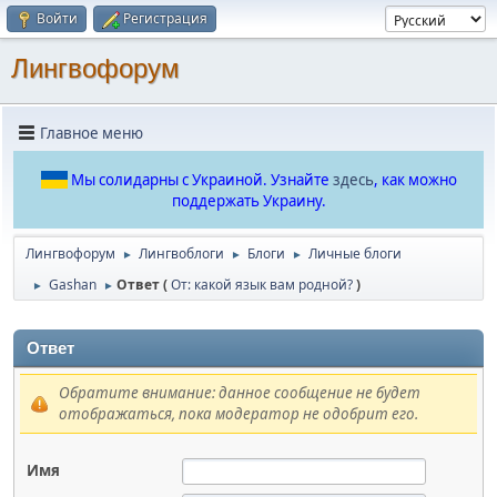
Войти
Регистрация
Лингвофорум
Главное меню
Мы солидарны с Украиной. Узнайте
здесь
, как можно
поддержать Украину.
Лингвофорум
Лингвоблоги
Блоги
Личные блоги
►
►
►
Gashan
Ответ (
От: какой язык вам родной?
)
►
►
Ответ
Обратите внимание: данное сообщение не будет
отображаться, пока модератор не одобрит его.
Имя