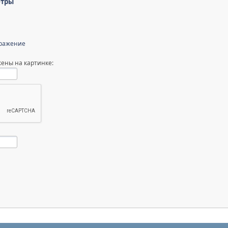
етры
бражение
ены на картинке: