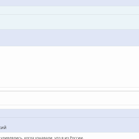
кий
дивлялись, когда узнавали, что я из России.