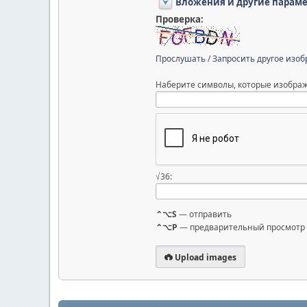
Вложения и другие парам
Проверка:
Прослушать
/
Запросить другое изо
Наберите символы, которые изображ
√36:
⌃⌥S
— отправить
⌃⌥P
— предварительный просмотр
Upload images