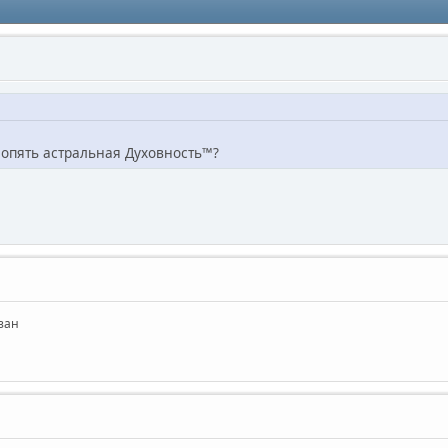
и опять астральная Духовность™?
зан