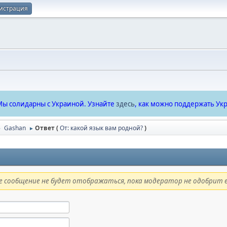
истрация
ы солидарны с Украиной. Узнайте
здесь
, как можно поддержать Укр
Gashan
Ответ (
От: какой язык вам родной?
)
►
►
 сообщение не будет отображаться, пока модератор не одобрит е