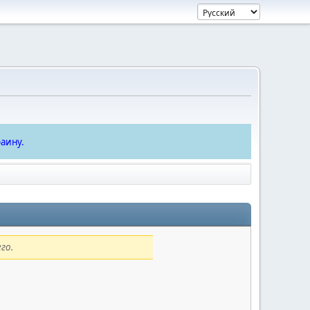
аину.
го.