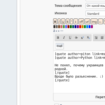
Тема сообщения
Иконка
á
«
»
—
ЕЩЁ
Перет