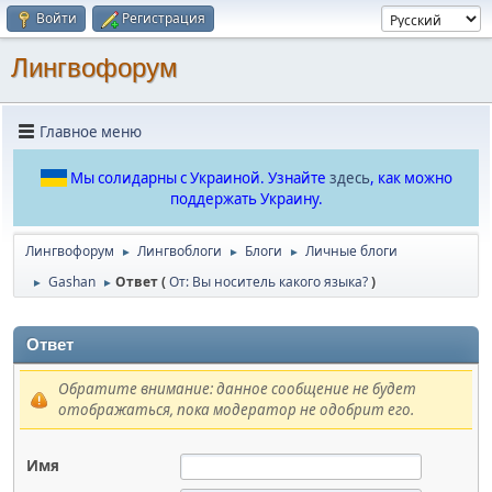
Войти
Регистрация
Лингвофорум
Главное меню
Мы солидарны с Украиной. Узнайте
здесь
, как можно
поддержать Украину.
Лингвофорум
Лингвоблоги
Блоги
Личные блоги
►
►
►
Gashan
Ответ (
От: Вы носитель какого языка?
)
►
►
Ответ
Обратите внимание: данное сообщение не будет
отображаться, пока модератор не одобрит его.
Имя