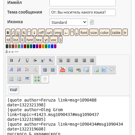
Имейл
Тема сообщения
Иконка
á
«
»
—
ЕЩЁ