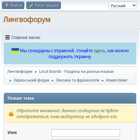
Войти
Регистрация
Лингвофорум
Главное меню
Мы солидарны с Украиной. Узнайте
здесь
, как можно
поддержать Украину.
Лингвофорум
Local boards - Разделы на разных языках
►
Український форум
Лексика та фразеологія
Новая тема
►
►
►
Новая тема
Обратите внимание: данное сообщение не будет
отображаться, пока модератор не одобрит его.
Имя