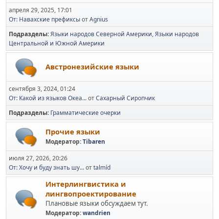
апреля 29, 2025, 17:01
От: Навахские префиксы
от
Agnius
Подразделы
Языки народов Северной Америки
Языки народов
Центральной и Южной Америки
Австронезийские языки
сентября 3, 2024, 01:24
От: Какой из языков Океа...
от
Сахарный Сиропчик
Подразделы
Грамматические очерки
Прочие языки
Модератор:
Tibaren
июля 27, 2026, 20:26
От: Хочу и буду знать шу...
от
talmíd
Интерлингвистика и
лингвопроектирование
Плановые языки обсуждаем тут.
Модератор:
wandrien