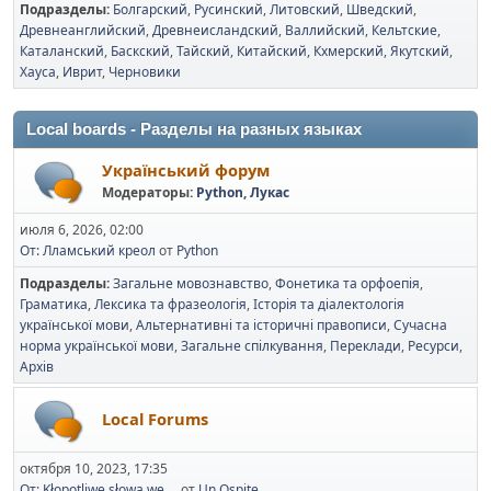
Подразделы
Болгарский
Русинский
Литовский
Шведский
Древнеанглийский
Древнеисландский
Валлийский
Кельтские
Каталанский
Баскский
Тайский
Китайский
Кхмерский
Якутский
Хауса
Иврит
Черновики
Local boards - Разделы на разных языках
Український форум
Модераторы:
Python
,
Лукас
июля 6, 2026, 02:00
От: Лламський креол
от
Python
Подразделы
Загальне мовознавство
Фонетика та орфоепія
Граматика
Лексика та фразеологія
Історія та діалектологія
української мови
Альтернативні та історичні правописи
Сучасна
норма української мови
Загальне спілкування
Переклади
Ресурси
Архів
Local Forums
октября 10, 2023, 17:35
От: Kłopotliwe słowa we ...
от
Un Ospite