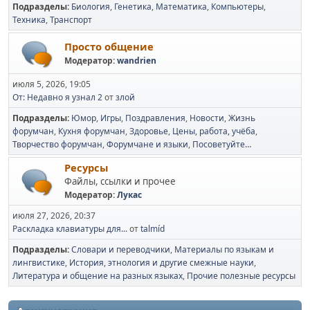
Подразделы
Биология
Генетика
Математика
Компьютеры
Техника
Транспорт
Просто общение
Модератор:
wandrien
июля 5, 2026, 19:05
От: Недавно я узнал 2
от
злой
Подразделы
Юмор
Игры
Поздравления
Новости
Жизнь
форумчан
Кухня форумчан
Здоровье
Цены, работа, учёба
Творчество форумчан
Форумчане и языки
Посоветуйте…
Ресурсы
Файлы, ссылки и прочее
Модератор:
Лукас
июля 27, 2026, 20:37
Раскладка клавиатуры для...
от
talmíd
Подразделы
Словари и переводчики
Материалы по языкам и
лингвистике
История, этнология и другие смежные науки
Литература и общение на разных языках
Прочие полезные ресурсы