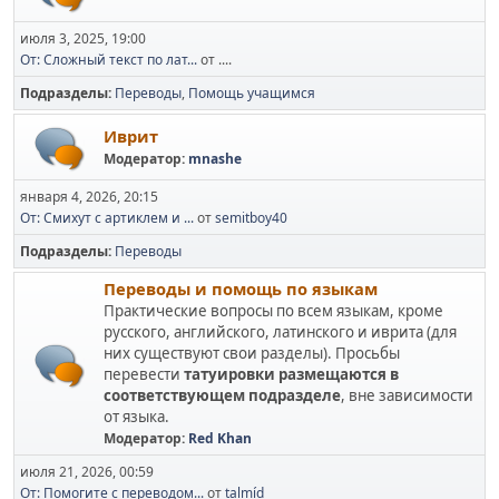
июля 3, 2025, 19:00
От: Cложный текст по лат...
от ....
Подразделы
Переводы
Помощь учащимся
Иврит
Модератор:
mnashe
января 4, 2026, 20:15
От: Смихут с артиклем и ...
от
semitboy40
Подразделы
Переводы
Переводы и помощь по языкам
Практические вопросы по всем языкам, кроме
русского, английского, латинского и иврита (для
них существуют свои разделы). Просьбы
перевести
татуировки размещаются в
соответствующем подразделе
, вне зависимости
от языка.
Модератор:
Red Khan
июля 21, 2026, 00:59
От: Помогите с переводом...
от
talmíd