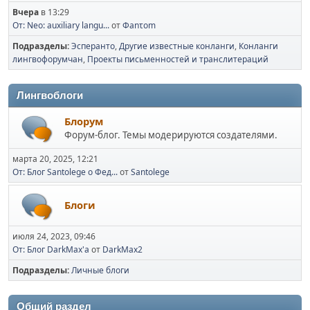
Вчера
в 13:29
От: Neo: auxiliary langu...
от
Φanτοm
Подразделы
Эсперанто
Другие известные конланги
Конланги
лингвофорумчан
Проекты письменностей и транслитераций
Лингвоблоги
Блорум
Форум-блог. Темы модерируются создателями.
марта 20, 2025, 12:21
От: Блог Santolege о Фед...
от
Santolege
Блоги
июля 24, 2023, 09:46
От: Блог DarkMax'а
от
DarkMax2
Подразделы
Личные блоги
Общий раздел