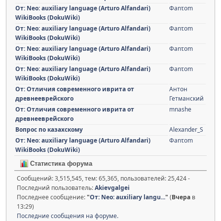
От: Neo: auxiliary language (Arturo Alfandari)
Φanτοm
WikiBooks (DokuWiki)
От: Neo: auxiliary language (Arturo Alfandari)
Φanτοm
WikiBooks (DokuWiki)
От: Neo: auxiliary language (Arturo Alfandari)
Φanτοm
WikiBooks (DokuWiki)
От: Neo: auxiliary language (Arturo Alfandari)
Φanτοm
WikiBooks (DokuWiki)
От: Отличия современного иврита от
Антон
древнееврейского
Гетманский
От: Отличия современного иврита от
mnashe
древнееврейского
Вопрос по казахскому
Alexander_S
От: Neo: auxiliary language (Arturo Alfandari)
Φanτοm
WikiBooks (DokuWiki)
Статистика форума
Сообщений: 3,515,545, тем: 65,365, пользователей: 25,424 -
Последний пользователь:
Akievgalgei
Последнее сообщение:
"
От: Neo: auxiliary langu...
"
(
Вчера
в
13:29)
Последние сообщения на форуме.