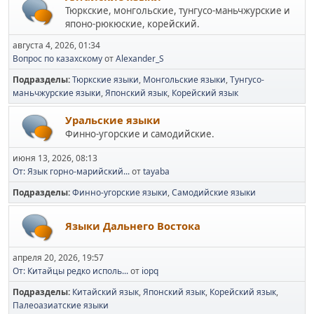
Тюркские, монгольские, тунгусо-маньчжурские и
японо-рюкюские, корейский.
августа 4, 2026, 01:34
Вопрос по казахскому
от
Alexander_S
Подразделы
Тюркские языки
Монгольские языки
Тунгусо-
маньчжурские языки
Японский язык
Корейский язык
Уральские языки
Финно-угорские и самодийские.
июня 13, 2026, 08:13
От: Язык горно-марийский...
от
tayaba
Подразделы
Финно-угорские языки
Самодийские языки
Языки Дальнего Востока
апреля 20, 2026, 19:57
От: Китайцы редко исполь...
от
iopq
Подразделы
Китайский язык
Японский язык
Корейский язык
Палеоазиатские языки