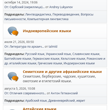
октября 14, 2024, 19:06
От: Сербский (кириллица)...
от
Andrey Lukyanov
Подразделы
Лингводидактика
Переводоведение
Вопросы
письменности
Компьютерная лингвистика
Индоевропейские языки
июля 21, 2026, 00:50
От: Литература по архаич...
от
talmíd
Подразделы
Русский язык
Украинский язык
Славянские языки
Балтийские языки
Германские языки
Кельтские языки
Романские и
др. италийские языки
Греческие языки
Индоиранские языки
Семитские и другие афразийские языки
Семитские, берберские, чадские, кушитские,
омотские и египетский языки.
августа 5, 2026, 10:08
От: Отличия современного...
от
Антон Гетманский
Подразделы
Арабский язык
Древнееврейский, иврит
Алтайские языки