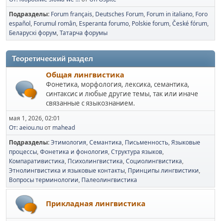
Подразделы
Forum français
Deutsches Forum
Forum in italiano
Foro
español
Forumul român
Esperanta forumo
Polskie forum
České fórum
Беларускі форум
Татарча форумы
Теоретический раздел
Общая лингвистика
Фонетика, морфология, лексика, семантика,
синтаксис и любые другие темы, так или иначе
связанные с языкознанием.
мая 1, 2026, 02:01
От: aeiou.nu
от
mahead
Подразделы
Этимология
Семантика
Письменность
Языковые
процессы
Фонетика и фонология
Структура языков
Компаративистика
Психолингвистика
Социолингвистика
Этнолингвистика и языковые контакты
Принципы лингвистики
Вопросы терминологии
Палеолингвистика
Прикладная лингвистика