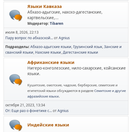
Языки Кавказа
Абхазо-адыгские, нахско-дагестанские,
картвельские,...
Модератор:
Tibaren
июля 8, 2026, 22:13
Пару вопрос по абхазской...
от
Agnius
Подразделы
Абхазо-адыгские языки
Грузинский язык
Занские и
сванский языки
Нахские языки
Дагестанские языки
Африканские языки
Нигеро-конголезские, нило-сахарские, койсанские
языки.
Кушитские, омотские, чадские, берберские, семитские и
египетский языки обсуждаются в разделе
Семитские и другие
.
афразийские языки
октября 21, 2023, 13:34
От: Еще раз о фонетике с...
от
Agnius
Индейские языки