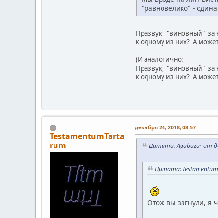
"равновелико" - одина
Празвук, "виновный" за 
к одному из них? А может
(И аналогично:
Празвук, "виновный" за 
к одному из них? А может
декабря 24, 2018, 08:57
TestamentumTarta
rum
Цитата: Agabazar от де
Цитата: TestamentumT
Отож вы загнули, я ч