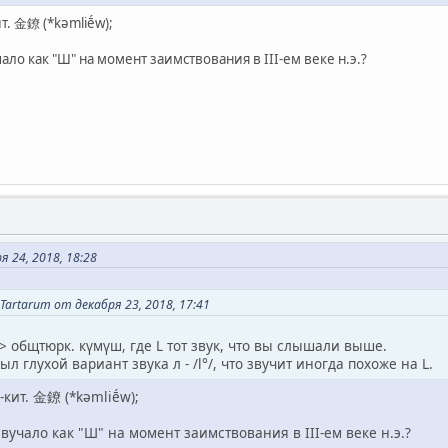
т. 金鐐 (*kəmliḗw);
чало как "Ш" на момент заимствования в III-ем веке н.э.?
 24, 2018, 18:28
artarum от декабря 23, 2018, 17:41
 > общтюрк. күмүш, где L тот звук, что вы слышали выше.
л глухой вариант звука л - /l°/, что звучит иногда похоже на L.
-кит. 金鐐 (*kəmliḗw);
звучало как "Ш" на момент заимствования в III-ем веке н.э.?