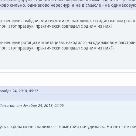
ково сильно, одинаково чересчур, а не в смысле - на одинаков
нынешние ламбдаизм и сигматизм, находился на одинаковом расст
 он, этот празвук, практически совпадал с одним из них?
нынешние ротацизм и зетацизм, находился на одинаковом расстоян
 он, этот празвук, практически совпадал с одним из них?)
кабря 24, 2018, 05:11
artarum от декабря 24, 2018, 02:06
уть с кровати не свалился - геометрия почудилась. Но нет - не п