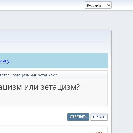
аину.
ляется - ротацизм или зетацизм?
тацизм или зетацизм?
ОТВЕТИТЬ
ПЕЧАТЬ