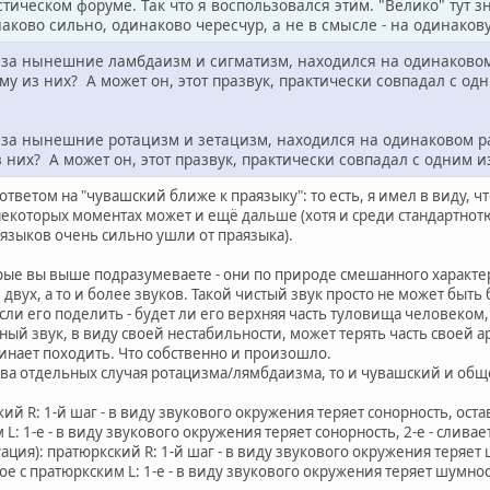
ическом форуме. Так что я воспользовался этим. "Велико" тут зн
наково сильно, одинаково чересчур, а не в смысле - на одинако
за нынешние ламбдаизм и сигматизм, находился на одинаковом
му из них? А может он, этот празвук, практически совпадал с од
за нынешние ротацизм и зетацизм, находился на одинаковом р
 них? А может он, этот празвук, практически совпадал с одним из
 ответом на "чувашский ближе к праязыку": то есть, я имел в виду, 
 некоторых моментах может и ещё дальше (хотя и среди стандартнот
языков очень сильно ушли от праязыка).
орые вы выше подразумеваете - они по природе смешанного характер
вух, а то и более звуков. Такой чистый звук просто не может быть
если его поделить - будет ли его верхняя часть туловища человеком,
й звук, в виду своей нестабильности, может терять часть своей ар
инает походить. Что собственно и произошло.
два отдельных случая ротацизма/лямбдаизма, то и чувашский и обще
й R: 1-й шаг - в виду звукового окружения теряет сонорность, остав
L: 1-е - в виду звукового окружения теряет сонорность, 2-е - сливае
ация): пратюркский R: 1-й шаг - в виду звукового окружения теряет ш
ое с пратюркским L: 1-е - в виду звукового окружения теряет шумност