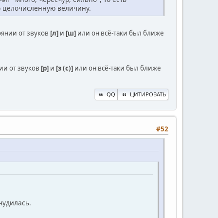
ую целочисленную величину.
оянии от звуков
[л]
и
[ш]
или он всё-таки был ближе
ии от звуков
[р]
и
[з (с)]
или он всё-таки был ближе
QQ
ЦИТИРОВАТЬ
#52
очудилась.