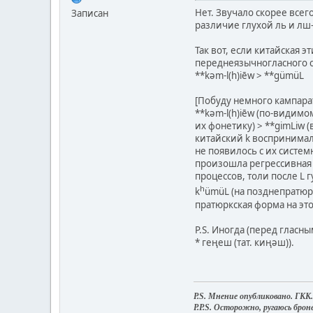
Нет. Звучало скорее всего
Записан
различие глухой ль и лш-
Так вот, если китайская 
переднеязычногласного с
**kəm-l(h)iēw > **gümüL
[Побуду немного кампара
**kəm-l(h)iēw (по-видимо
их фонетику) > **gimLiw 
китайский k воспринимал
не появилось с их систе
произошла регрессивная 
процессов, толи после L г
h
k
ümüL (на позднепратюрк
пратюркская форма на это
P.S. Иногда (перед гласн
* геңеш (тат. киңәш)).
P.S. Мнение опубликовано. ГКК.
P.P.S. Осторожно, ругаюсь бро