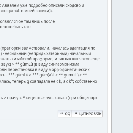
ше с Аввалем уже подробно описали сходсво и
вно gümüL в моей записи)).
 появлялся он там лишь после
олжно быть так:
w (пратюрки заимствовали, началась адаптация по
ти) - несильный (непридыхатеоьный) начальный
ажать китайской праформе, и так как кипчаков ещё
звук) > ** gümLü (в виду сингармонизма
 толи перестановка в виду морфофонетических
 - *** gümLü > *** güm(ә)L > ** gümüL ) > **
h
ь, теперь g совпадала не с k, а с k
; собственно
ъ > прачув. * кеңешъ > чув. канаш (при общетюрк.
QQ
ЦИТИРОВАТЬ