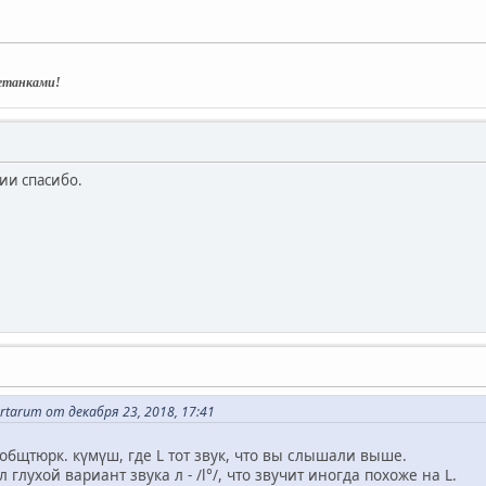
нетанками!
ии спасибо.
tarum от декабря 23, 2018, 17:41
 общтюрк. күмүш, где L тот звук, что вы слышали выше.
глухой вариант звука л - /l°/, что звучит иногда похоже на L.