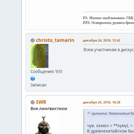
P.S. Мнение опубликовано. ГКК.
P.P.S. Осторожно, ругаюсь бро
christo_tamarin
декабря 24, 2018, 12:42
Всем участникам в дискус
Сообщения: 935
Записан
SWR
декабря 24, 2018, 18:28
Вне лингвистики
Цитата: TestamentumTar
чув. кемел < **күмүL >
В древнекитайском был 