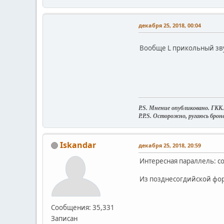
декабря 25, 2018, 00:04
Вообще L прикольный зву
P.S. Мнение опубликовано. ГКК.
P.P.S. Осторожно, ругаюсь бро
Iskandar
декабря 25, 2018, 20:59
Интересная параллель: сог
Из позднесогдийской фор
Сообщения: 35,331
Записан