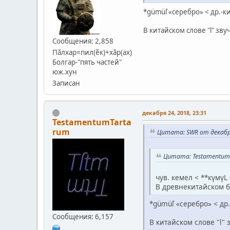
*gümüľ «серебро» < др.-ки
В китайском слове "l" зву
Сообщения: 2,858
Пӑлхар=пил(ӗк)+хăр(ах)
Болгар-"пять частей"
юж.хун
Записан
декабря 24, 2018, 23:31
TestamentumTarta
rum
Цитата: SWR от декабря
Цитата: TestamentumT
чув. кемел < **күмүL
В древнекитайском бы
*gümüľ «серебро» < др.
Сообщения: 6,157
В китайском слове "l" 