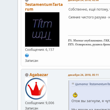
TestamentumTarta
rum
Собственно, ещё потому,
Сияние чистого разума -
P.S. Мнение опубликовано. ГКК.
P.P.S. Осторожно, ругаюсь бро
Сообщения: 6,157
Записан
Agabazar
декабря 24, 2018, 05:11
Цитата: TestamentumTar
Отож вы загнули, я чут
Сообщения: 9,006
Записан
Мы вроде на лингвисти