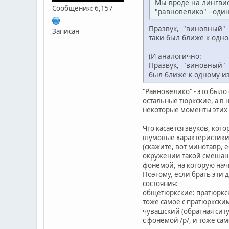
Мы вроде на лингвист
Сообщения: 6,157
"равновелико" - оди
Празвук, "виновный" 
Записан
таки был ближе к одно
(И аналогично:
Празвук, "виновный" 
был ближе к одному из
"Равновелико" - это было
остальные тюркские, а в
некоторые моменты этих 
Что касается звуков, кот
шумовые характеристики д
(скажите, вот минотавр, 
окружении такой смешанны
фонемой, на которую нач
Поэтому, если брать эти 
состояния:
общетюркские: пратюркски
тоже самое с пратюркским 
чувашский (обратная ситу
с фонемой /р/, и тоже сам