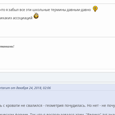
 что я забыл все эти школьные термины давным-давно
 никаких ассоциаций
нетанками!
tarum от декабря 24, 2018, 02:06
ь с кровати не свалился - геометрия почудилась. Но нет - не поч
ческом форуме. Так что я воспользовался этим. "Велико" тут знач