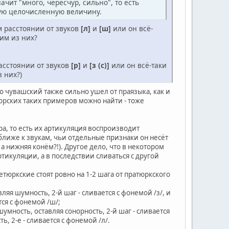
ачит "много, чересчур, сильно", то есть
вую целочисленную величину.
 расстоянии от звуков
[л]
и
[ш]
или он всё-
ним из них?
асстоянии от звуков
[р]
и
[з (с)]
или он всё-таки
 них?)
что чувашский также сильно ушел от праязыка, как и
юрских таких примеров можно найти - тоже
а, то есть их артикуляция воспроизводит
 ближе к звукам, чьи отдельные признаки он несёт
 а нижняя конём?!). Другое дело, что в некотором
тикуляции, а в последствии сливаться с другой
тюркские стоят ровно на 1-2 шага от пратюркского
ляя шумность, 2-й шаг - сливается с фонемой /з/, и
тся с фонемой /ш/;
умность, оставляя сонорность, 2-й шаг - сливается
ь, 2-е - сливается с фонемой /л/.