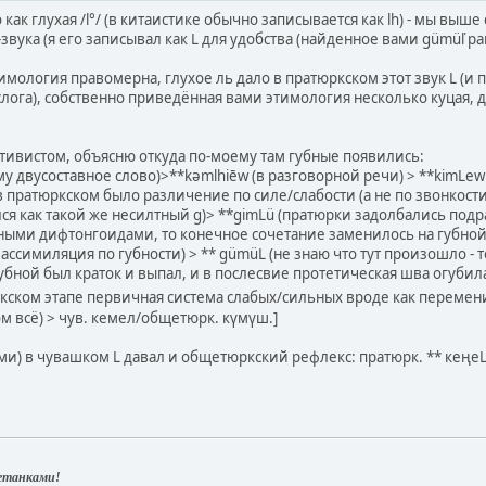
 как глухая /l°/ (в китаистике обычно записывается как lh) - мы вы
звука (я его записывал как L для удобства (найденное вами gümüľ ра
этимология правомерна, глухое ль дало в пратюркском этот звук L (и
лога), собственно приведённая вами этимология несколько куцая, д
тивистом, объясню откуда по-моему там губные появились:
му двусоставное слово)>**kəmlhiēw (в разговорной речи) > **kimLe
(в пратюркском было различение по силе/слабости (а не по звонкос
ся как такой же несилтный g)> **gimLü (пратюрки задолбались подр
мными дифтонгоидами, то конечное сочетание заменилось на губной 
ассимиляция по губности) > ** gümüL (не знаю что тут произошло -
убной был краток и выпал, и в послесвие протетическая шва огубилась
ском этапе первичная система слабых/сильных вроде как переменилас
м всё) > чув. кемел/общетюрк. күмүш.]
ыми) в чувашком L давал и общетюркский рефлекс: пратюрк. ** кеңеL
нетанками!