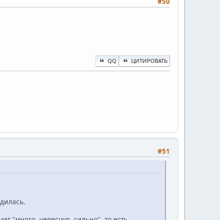
#50
QQ
ЦИТИРОВАТЬ
#51
удилась.
ит "много, чересчур, сильно", то есть