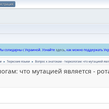
истрация
ы солидарны с Украиной. Узнайте
здесь
, как можно поддержать Укр
ки
Тюркские языки
Вопрос к знатокам - тюркологам: что мутацией яв
►
►
логам: что мутацией является - ро