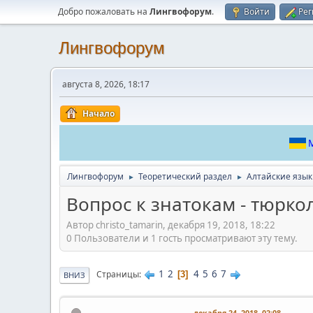
Добро пожаловать на
Лингвофорум
.
Войти
Рег
Лингвофорум
августа 8, 2026, 18:17
Начало
М
Лингвофорум
Теоретический раздел
Алтайские язы
►
►
Вопрос к знатокам - тюрко
Автор christo_tamarin, декабря 19, 2018, 18:22
0 Пользователи и 1 гость просматривают эту тему.
1
2
4
5
6
7
Страницы
3
ВНИЗ
декабря 24, 2018, 02:08