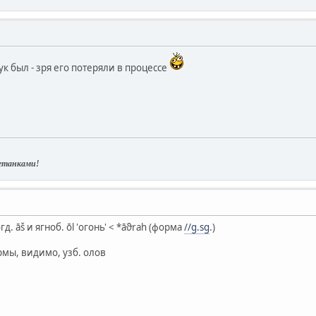
к был - зря его потеряли в процессе
нетанками!
д. āš и ягноб. ōl 'огонь' < *āϑrah (форма
//g.sg
.)
мы, видимо, узб. олов