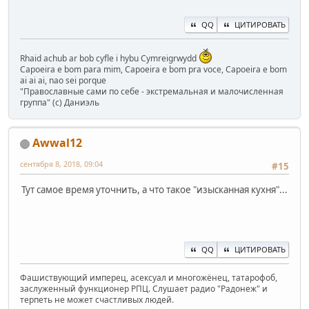
QQ
ЦИТИРОВАТЬ
Rhaid achub ar bob cyfle i hybu Cymreigrwydd
Capoeira e bom para mim, Capoeira e bom pra voce, Capoeira e bom
ai ai ai, nao sei porque
"Православные сами по себе - экстремальная и малочисленная
группа" (с) Даниэль
Awwal12
сентября 8, 2018, 09:04
#15
Тут самое время уточнить, а что такое "изысканная кухня"...
QQ
ЦИТИРОВАТЬ
Фашиствующий имперец, асексуал и многожёнец, татарофоб,
заслуженный функционер РПЦ. Слушает радио "Радонеж" и
терпеть не может счастливых людей.