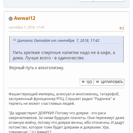
Awwal12
сентября 7, 2018, 17:43
#2
Цитата: Damaskin от сентября 7, 2018, 17:42
Пить крепкие спиртные напитки надо не в кафе, а
дома. Лучше всего - в одиночестве.
Верный путь к алкоголизму.
QQ
ЦИТИРОВАТЬ
Фашиствующий имперец, асексуал и многожёнец, татарофоб,
заслуженный функционер РПЦ. Слушает радио "Радонеж" и
терпеть не может счастливых людей.
"Да здравствуют ДОЯРКИ!! Потому что доярки - это раса
сверхчеловеков. За ними будущее планеты. Они переживут даже
атомную войну, потому что доярки вечны, ибо хтоничны. И дадут
потомство, которое тоже будет доярами и доярками. Ура,
товарищи!.." (c) Awwal12