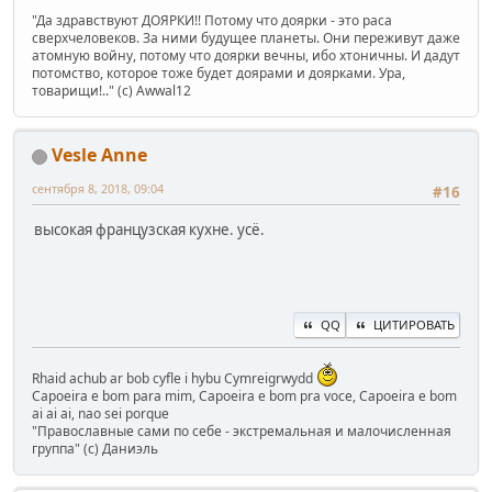
"Да здравствуют ДОЯРКИ!! Потому что доярки - это раса
сверхчеловеков. За ними будущее планеты. Они переживут даже
атомную войну, потому что доярки вечны, ибо хтоничны. И дадут
потомство, которое тоже будет доярами и доярками. Ура,
товарищи!.." (c) Awwal12
Vesle Anne
сентября 8, 2018, 09:04
#16
высокая французская кухне. усё.
QQ
ЦИТИРОВАТЬ
Rhaid achub ar bob cyfle i hybu Cymreigrwydd
Capoeira e bom para mim, Capoeira e bom pra voce, Capoeira e bom
ai ai ai, nao sei porque
"Православные сами по себе - экстремальная и малочисленная
группа" (с) Даниэль