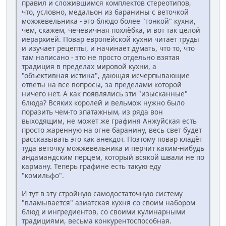
правил и сложившимся комплектов стереотипов,
что, условно, медальон из баранины с веточкой
можжевельника - это блюдо более "тонкой" кухни,
чем, скажем, чечевичная похлёбка, и вот так целой
иерархией. Повар европейской кухни читает труды
и изучает рецепты, и начинает думать, что то, что
там написано - это не просто отдельно взятая
традиция в пределах мировой кухни, а
"объективная истина", дающая исчерпывающие
ответы на все вопросы, за пределами которой
ничего нет. А как появлялись эти "изысканные"
блюда? Всяких королей и вельмож нужно было
поразить чем-то эпатажным, из ряда вон
выходящим, не может же графиня Анжуйская есть
просто жаренную на огне баранину, весь свет будет
рассказывать это как анекдот. Поэтому повар кладёт
туда веточку можжевельника и перчит каким-нибудь
андамандским перцем, который всякой швали не по
карману. Теперь графине есть такую еду
"комильфо".
И тут в эту стройную самодостаточную систему
"вламывается" азиатская кухня со своим набором
блюд и ингредиентов, со своими кулинарными
традициями, весьма конкурентоспособная.