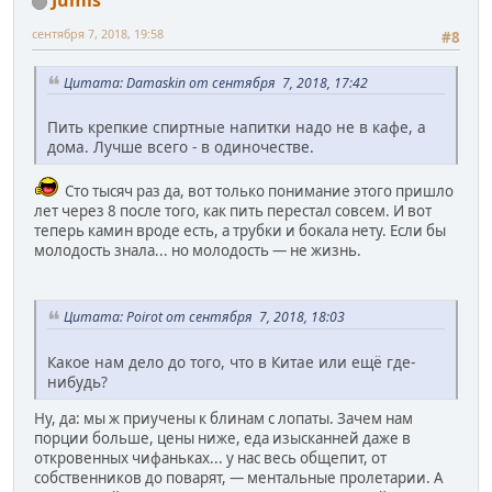
Jumis
сентября 7, 2018, 19:58
#8
Цитата: Damaskin от сентября 7, 2018, 17:42
Пить крепкие спиртные напитки надо не в кафе, а
дома. Лучше всего - в одиночестве.
Сто тысяч раз да, вот только понимание этого пришло
лет через 8 после того, как пить перестал совсем. И вот
теперь камин вроде есть, а трубки и бокала нету. Если бы
молодость знала... но молодость — не жизнь.
Цитата: Poirot от сентября 7, 2018, 18:03
Какое нам дело до того, что в Китае или ещё где-
нибудь?
Ну, да: мы ж приучены к блинам с лопаты. Зачем нам
порции больше, цены ниже, еда изысканней даже в
откровенных чифаньках... у нас весь общепит, от
собственников до поварят, — ментальные пролетарии. А