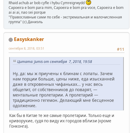
Rhaid achub ar bob cyfle i hybu Cymreigrwydd
Capoeira e bom para mim, Capoeira e bom pra voce, Capoeira e bom
ai ai ai, nao sei porque
"Православные сами по себе - экстремальная и малочисленная
группа" (с) Даниэль
Easyskanker
сентября 8, 2018, 03:51
#11
Цитата: Jumis от сентября 7, 2018, 19:58
Ну, да: мы ж приучены к блинам с лопаты. Зачем
нам порции больше, цены ниже, еда изысканней
даже в откровенных чифаньках... у нас весь
общепит, от собственников до поварят, —
ментальные пролетарии. А пролетарий —
традиционно гегемон. Делающий мне бесценное
одолжение.
Как бы в Китае те же самые пролетарии. Только еще и
криворукие, судя по виду их городов вблизи (кроме
Гонконга).