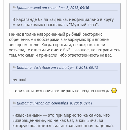
Цитата: злой от сентября 8, 2018, 09:36
В Караганде была кафешка, неофициально в кругу
моих знакомых называлась "Мутный глаз".
Не-не: вполне навороченный рыбный ресторан с
обреченными лобстерами в аквариумах при вполне
звездном отеле. Когда спросили, не возражают ли
хозяева, те ответили: с чего бы?.. главное, не потравитесь
тем, что сами и принесли, ибо ответственность на вас.
Цитата: Vesle Anne от сентября 8, 2018, 09:13
ну тык!
... горизонты познания расширять не поздно никогда
Цитата: Python от сентября 8, 2018, 09:41
«изысканный» — это при мерно то же самое, что
«извращенный», но не как баг, а как фича, за
которую полагается сильно завышенная наценка).