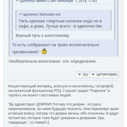
Цитата: Awwal12 от сентября 7, 2018, 17:43
Цитата: Damaskin от
Пить крепкие спиртные напитки надо не в
кафе, а дома. Лучше всего - в одиночестве.
Верный путь к алкоголизму.
То есть соображают на троих исключительно
трезвенники?
Необязательно алкоголики - это определенно.
QQ
ЦИТИРОВАТЬ
Фашиствующий имперец, асексуал и многожёнец, татарофоб,
заслуженный функционер РПЦ. Слушает радио "Радонеж" и
терпеть не может счастливых людей.
"Да здравствуют ДОЯРКИ!! Потому что доярки - это раса
сверхчеловеков. За ними будущее планеты. Они переживут даже
атомную войну, потому что доярки вечны, ибо хтоничны. И дадут
потомство, которое тоже будет доярами и доярками. Ура,
товарищи!.." (c) Awwal12