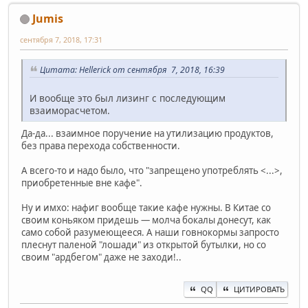
Jumis
сентября 7, 2018, 17:31
Цитата: Hellerick от сентября 7, 2018, 16:39
И вообще это был лизинг с последующим
взаиморасчетом.
Да-да... взаимное поручение на утилизацию продуктов,
без права перехода собственности.
А всего-то и надо было, что "запрещено употреблять <...>,
приобретенные вне кафе".
Ну и имхо: нафиг вообще такие кафе нужны. В Китае со
своим коньяком придешь — молча бокалы донесут, как
само собой разумеющееся. А наши говнокормы запросто
плеснут паленой "лошади" из открытой бутылки, но со
своим "ардбегом" даже не заходи!..
QQ
ЦИТИРОВАТЬ