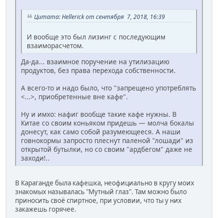
Цитата: Hellerick от сентября 7, 2018, 16:39
И вообще это был лизинг с последующим
взаиморасчетом.
Да-да... взаимное поручение на утилизацию
продуктов, без права перехода собственности.
А всего-то и надо было, что "запрещено употреблять
<...>, приобретенные вне кафе".
Ну и имхо: нафиг вообще такие кафе нужны. В
Китае со своим коньяком придешь — молча бокалы
донесут, как само собой разумеющееся. А наши
говнокормы запросто плеснут паленой "лошади" из
открытой бутылки, но со своим "ардбегом" даже не
заходи!..
В Караганде была кафешка, неофициально в кругу моих
знакомых называлась "Мутный глаз". Там можно было
приносить своё спиртное, при условии, что ты у них
закажешь горячее.