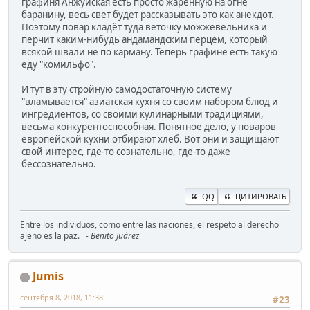
графиня Анжуйская есть просто жаренную на огне
баранину, весь свет будет рассказывать это как анекдот.
Поэтому повар кладёт туда веточку можжевельника и
перчит каким-нибудь андамандским перцем, который
всякой швали не по карману. Теперь графине есть такую
еду "комильфо".
И тут в эту стройную самодостаточную систему
"вламывается" азиатская кухня со своим набором блюд и
ингредиентов, со своими кулинарными традициями,
весьма конкурентоспособная. Понятное дело, у поваров
европейской кухни отбирают хлеб. Вот они и защищают
свой интерес, где-то сознательно, где-то даже
бессознательно.
QQ
ЦИТИРОВАТЬ
Entre los individuos, como entre las naciones, el respeto al derecho
ajeno es la paz.
- Benito Juárez
Jumis
сентября 8, 2018, 11:38
#23