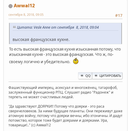
Awwal12
сентября 8, 2018, 09:05
#17
Цитата: Vesle Anne от сентября 8, 2018, 09:04
высокая французская кухне.
То есть высокая французская кухня изысканная потому, что
изысканная кухня - это высокая французская. Что ж, по-
своему логично и убедительно.
QQ
ЦИТИРОВАТЬ
Фашиствующий имперец, асексуал и многожёнец, татарофоб,
заслуженный функционер РПЦ. Слушает радио "Радонеж" и
терпеть не может счастливых людей.
"Да здравствуют ДОЯРКИ!! Потому что доярки - это раса
сверхчеловеков. За ними будущее планеты. Они переживут даже
атомную войну, потому что доярки вечны, ибо хтоничны. И дадут
потомство, которое тоже будет доярами и доярками. Ура,
товарищи!.." (c) Awwal12