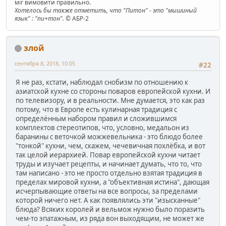
міг вимовити правильно.
Хотелось бы также отметить, что "Питон" - это "мышиный
язык" : "пи+тон".
© АБР-2
злой
сентября 8, 2018, 10:05
#22
Я не раз, кстати, наблюдал снобизм по отношению к
азиатской кухне со стороны поваров европейской кухни. И
по телевизору, и в реальности. Мне думается, это как раз
потому, что в Европе есть кулинарная традиция с
определённым набором правил и сложившимся
комплектов стереотипов, что, условно, медальон из
баранины с веточкой можжевельника - это блюдо более
"тонкой" кухни, чем, скажем, чечевичная похлёбка, и вот
так целой иерархией. Повар европейской кухни читает
труды и изучает рецепты, и начинает думать, что то, что
там написано - это не просто отдельно взятая традиция в
пределах мировой кухни, а "объективная истина", дающая
исчерпывающие ответы на все вопросы, за пределами
которой ничего нет. А как появлялись эти "изысканные"
блюда? Всяких королей и вельмож нужно было поразить
чем-то эпатажным, из ряда вон выходящим, не может же