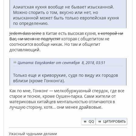
Азиатская кухня вообще не бывает изысканной.
Можно спорить о том, вкусно или нет, но
изысканной может быть только европейская кухня
по определению.
Jedem dass seine
в Китае есть высокая кухня,
к которой ни
Вас, ни меня не подпустят
которая с общепитом не
соотносится вообще никак. Но там и общепит
доставляющий.
Цитата: Easyskanker от сентября 8, 2018, 03:51
Только еще и криворукие, судя по виду их городов
вблизи (кроме Гонконга).
Как по мне, Гонконг — мелкобуржуазный спердок, где все
старое и тесное, кроме Оушен-парка. Сами жители от
материковых китайцев ментальностью отличаются в
лучшую сторону, хотя... они менее драйвовые.
QQ
ЦИТИРОВАТЬ
Ужасный чудными делами