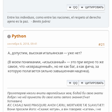
QQ
ЦИТИРОВАТЬ
Entre los individuos, como entre las naciones, el respeto al derecho
ajeno es la paz.
- Benito Juárez
Python
сентября 8, 2018, 09:41
#21
А, допустим, высокая итальянская — уже нет?
(В моем понимании, «изысканный» — это при мерно то же
самое, что «извращенный», но не как баг, а как фича, за
которую полагается сильно завышенная наценка).
QQ
ЦИТИРОВАТЬ
Пролетареві ніколи вчити європейських мов, бодай би свою знати
добре і на ній принести до своєї хати світло знання
(Гнат
Хоткевич)
ÆC CASALI NAXI PRASQURI: AHOV CÆRU, MERTVÆRI TÆ SLAVUTÆT!
Вони просили його: «Скажи: кетум», а він говорив: «сатем», і не