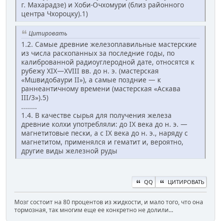
г. Махарадзе) и Хоби-Очхомури (близ районного
центра Чхороцку).1)
Цитировать
1.2. Самые древние железоплавильные мастерские
из числа раскопанных за последние годы, по
калиброванной радиоуглеродной дате, относятся к
рубежу XIX—XVIII вв. до н. э. (мастерская
«Мшвидобаури II»), а самые поздние — к
раннеантичному времени (мастерская «Аскава
III/3»).5)
........
1.4. В качестве сырья для получения железа
древние колхи употребляли: до IX века до н. э. —
магнетитовые пески, а с IX века до н. э., наряду с
магнетитом, применялся и гематит и, вероятно,
другие виды железной руды
QQ
ЦИТИРОВАТЬ
Мозг состоит на 80 процентов из жидкости, и мало того, что она
тормозная, так многим еще ее конкретно не долили...