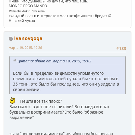
Пиши, что думаешь, но думай, что пишешь.
MONEŌ ERGŌ MANEŌ.
Waheeba dokin ʔebi naha.
«каждый пост в интернете имеет коэффициент бреда» ©
Невский чукчо
ivanovgoga
марта 19, 2015, 19:26
#183
Цитата: Bhudh от марта 19, 2015, 19:02
Если бы в пределах видимости упомянутого
племени эскимосов с неба упало бы что-то весом в
35 тонн, это было бы последнее, что они увидели в
своей жизни.
Нешта все так плохо?
Вам сказок в детстве не читали? Вы правда все так
буквально воспринимаете? Это было "образное
выражение"
зы и "пределах видимости" челябинцам был послан