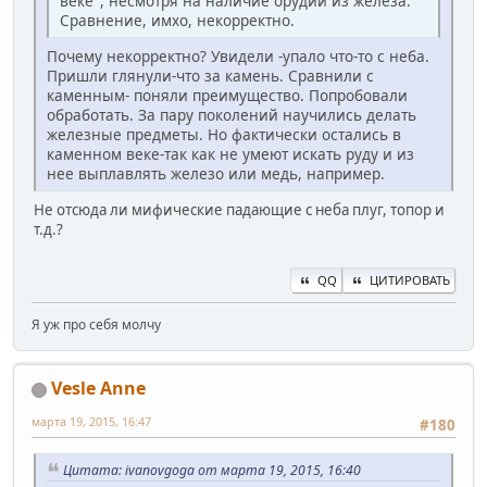
веке", несмотря на наличие орудий из железа.
Сравнение, имхо, некорректно.
Почему некорректно? Увидели -упало что-то с неба.
Пришли глянули-что за камень. Сравнили с
каменным- поняли преимущество. Попробовали
обработать. За пару поколений научились делать
железные предметы. Но фактически остались в
каменном веке-так как не умеют искать руду и из
нее выплавлять железо или медь, например.
Не отсюда ли мифические падающие с неба плуг, топор и
т.д.?
QQ
ЦИТИРОВАТЬ
Я уж про себя молчу
Vesle Anne
марта 19, 2015, 16:47
#180
Цитата: ivanovgoga от марта 19, 2015, 16:40