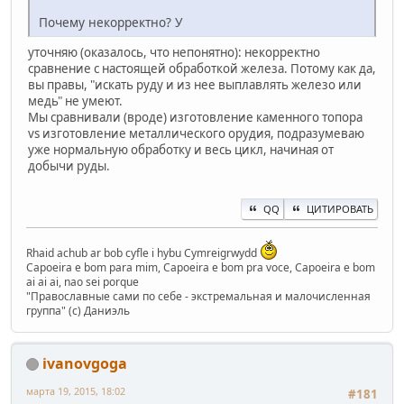
Почему некорректно? У
уточняю (оказалось, что непонятно): некорректно
сравнение с настоящей обработкой железа. Потому как да,
вы правы, "искать руду и из нее выплавлять железо или
медь" не умеют.
Мы сравнивали (вроде) изготовление каменного топора
vs изготовление металлического орудия, подразумеваю
уже нормальную обработку и весь цикл, начиная от
добычи руды.
QQ
ЦИТИРОВАТЬ
Rhaid achub ar bob cyfle i hybu Cymreigrwydd
Capoeira e bom para mim, Capoeira e bom pra voce, Capoeira e bom
ai ai ai, nao sei porque
"Православные сами по себе - экстремальная и малочисленная
группа" (с) Даниэль
ivanovgoga
марта 19, 2015, 18:02
#181