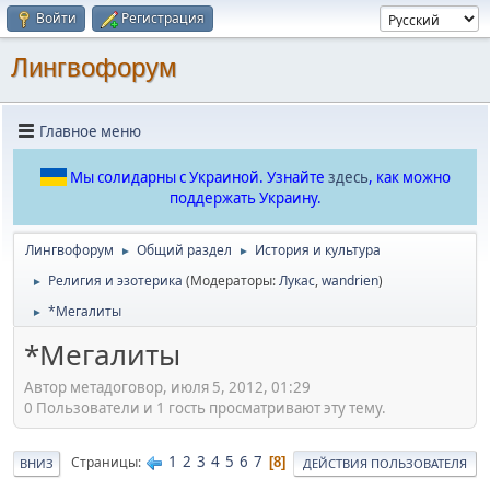
Войти
Регистрация
Лингвофорум
Главное меню
Мы солидарны с Украиной. Узнайте
здесь
, как можно
поддержать Украину.
Лингвофорум
Общий раздел
История и культура
►
►
Религия и эзотерика
(Модераторы:
Лукас
,
wandrien
)
►
*Мегалиты
►
*Мегалиты
Автор метадоговор, июля 5, 2012, 01:29
0 Пользователи и 1 гость просматривают эту тему.
1
2
3
4
5
6
7
Страницы
8
ВНИЗ
ДЕЙСТВИЯ ПОЛЬЗОВАТЕЛЯ