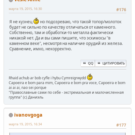
марта 19, 2015, 16:30
#176
Я не кузнец
но подозреваю, что такой топор/молоток
будет не сильно по качеству отличаться от каменного.
Собственно, там и обработки-то металла фактически
никакой нет. Да и вы сами пишите, что эскимосы "в
каменном веке", несмотря на наличие орудий из железа.
Сравнение, имхо, некорректно.
QQ
ЦИТИРОВАТЬ
Rhaid achub ar bob cyfle i hybu Cymreigrwydd
Capoeira e bom para mim, Capoeira e bom pra voce, Capoeira e bom
ai ai ai, nao sei porque
"Православные сами по себе - экстремальная и малочисленная
группа" (с) Даниэль
ivanovgoga
марта 19, 2015, 16:34
#177