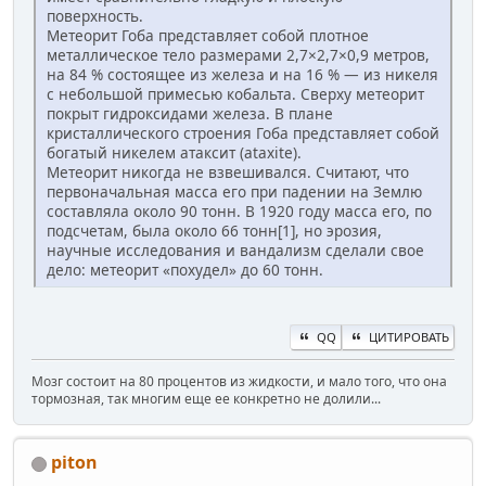
поверхность.
Метеорит Гоба представляет собой плотное
металлическое тело размерами 2,7×2,7×0,9 метров,
на 84 % состоящее из железа и на 16 % — из никеля
с небольшой примесью кобальта. Сверху метеорит
покрыт гидроксидами железа. В плане
кристаллического строения Гоба представляет собой
богатый никелем атаксит (ataxite).
Метеорит никогда не взвешивался. Считают, что
первоначальная масса его при падении на Землю
составляла около 90 тонн. В 1920 году масса его, по
подсчетам, была около 66 тонн[1], но эрозия,
научные исследования и вандализм сделали свое
дело: метеорит «похудел» до 60 тонн.
QQ
ЦИТИРОВАТЬ
Мозг состоит на 80 процентов из жидкости, и мало того, что она
тормозная, так многим еще ее конкретно не долили...
piton