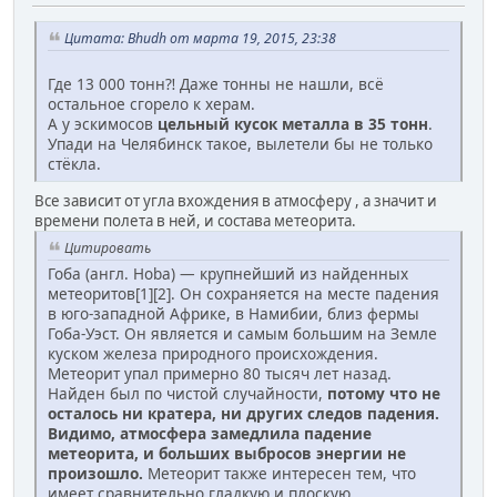
Цитата: Bhudh от марта 19, 2015, 23:38
Где 13 000 тонн⁈ Даже тонны не нашли, всё
остальное сгорело к херам.
А у эскимосов
цельный кусок металла в 35 тонн
.
Упади на Челябинск такое, вылетели бы не только
стёкла.
Все зависит от угла вхождения в атмосферу , а значит и
времени полета в ней, и состава метеорита.
Цитировать
Гоба (англ. Hoba) — крупнейший из найденных
метеоритов[1][2]. Он сохраняется на месте падения
в юго-западной Африке, в Намибии, близ фермы
Гоба-Уэст. Он является и самым большим на Земле
куском железа природного происхождения.
Метеорит упал примерно 80 тысяч лет назад.
Найден был по чистой случайности,
потому что не
осталось ни кратера, ни других следов падения.
Видимо, атмосфера замедлила падение
метеорита, и больших выбросов энергии не
произошло.
Метеорит также интересен тем, что
имеет сравнительно гладкую и плоскую