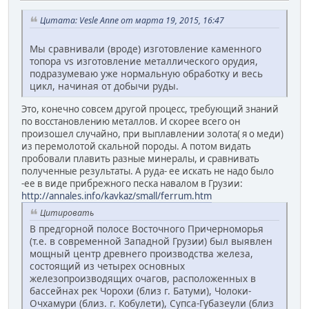
Цитата: Vesle Anne от марта 19, 2015, 16:47
Мы сравнивали (вроде) изготовление каменного
топора vs изготовление металлического орудия,
подразумеваю уже нормальную обработку и весь
цикл, начиная от добычи руды.
Это, конечно совсем другой процесс, требующий знаний
по восстановлению металлов. И скорее всего он
произошел случайно, при выплавлении золота( я о меди)
из перемолотой скальной породы. А потом видать
пробовали плавить разные минералы, и сравнивать
полученные результаты. А руда- ее искать не надо было
-ее в виде прибрежного песка навалом в Грузии:
http://annales.info/kavkaz/small/ferrum.htm
Цитировать
В предгорной полосе Восточного Причерноморья
(т.е. в современной Западной Грузии) был выявлен
мощный центр древнего производства железа,
состоящий из четырех основных
железопроизводящих очагов, расположенных в
бассейнах рек Чорохи (близ г. Батуми), Чолоки-
Очхамури (близ. г. Кобулети), Супса-Губазеули (близ