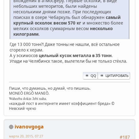
вхождения в атмосферу. Первые осколки, в виде
небольших метеоритов, были найдены
несколькими днями позже. При последующих
поисках в озере Чебаркуль был обнаружен
самый
крупный осколок весом 570 кг
и множество более
мелких осколков суммарным весом
несколько
килограмм
.
Где 13 000 тонн⁈ Даже тонны не нашли, всё остальное
сгорело к херам.
А у эскимосов
цельный кусок металла в 35 тонн
.
Упади на Челябинск такое, вылетели бы не только стёкла.
QQ
ЦИТИРОВАТЬ
Пиши, что думаешь, но думай, что пишешь.
MONEŌ ERGŌ MANEŌ.
Waheeba dokin ʔebi naha.
«каждый пост в интернете имеет коэффициент бреда» ©
Невский чукчо
ivanovgoga
марта 20, 2015, 07:27
#187