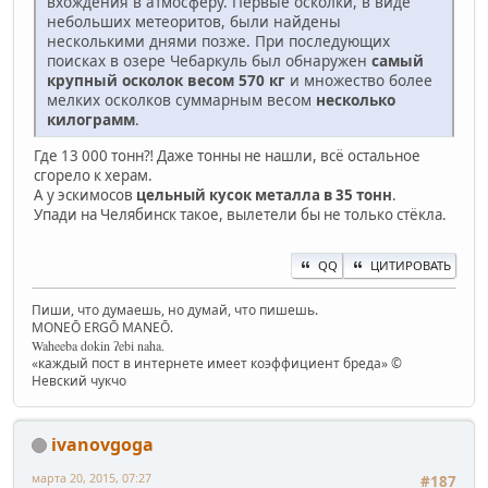
вхождения в атмосферу. Первые осколки, в виде
небольших метеоритов, были найдены
несколькими днями позже. При последующих
поисках в озере Чебаркуль был обнаружен
самый
крупный осколок весом 570 кг
и множество более
мелких осколков суммарным весом
несколько
килограмм
.
Где 13 000 тонн⁈ Даже тонны не нашли, всё остальное
сгорело к херам.
А у эскимосов
цельный кусок металла в 35 тонн
.
Упади на Челябинск такое, вылетели бы не только стёкла.
QQ
ЦИТИРОВАТЬ
Пиши, что думаешь, но думай, что пишешь.
MONEŌ ERGŌ MANEŌ.
Waheeba dokin ʔebi naha.
«каждый пост в интернете имеет коэффициент бреда» ©
Невский чукчо
ivanovgoga
марта 20, 2015, 07:27
#187