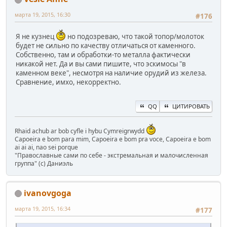
марта 19, 2015, 16:30
#176
Я не кузнец
но подозреваю, что такой топор/молоток
будет не сильно по качеству отличаться от каменного.
Собственно, там и обработки-то металла фактически
никакой нет. Да и вы сами пишите, что эскимосы "в
каменном веке", несмотря на наличие орудий из железа.
Сравнение, имхо, некорректно.
QQ
ЦИТИРОВАТЬ
Rhaid achub ar bob cyfle i hybu Cymreigrwydd
Capoeira e bom para mim, Capoeira e bom pra voce, Capoeira e bom
ai ai ai, nao sei porque
"Православные сами по себе - экстремальная и малочисленная
группа" (с) Даниэль
ivanovgoga
марта 19, 2015, 16:34
#177