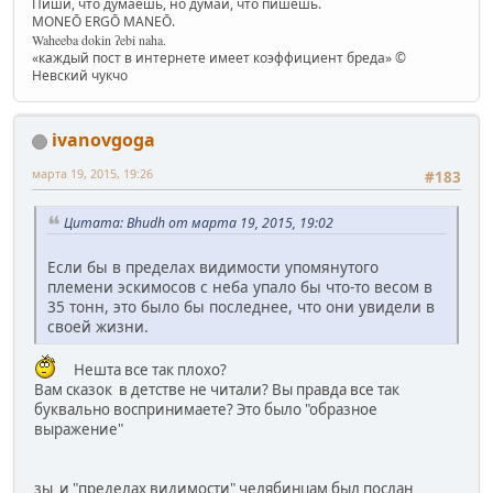
Пиши, что думаешь, но думай, что пишешь.
MONEŌ ERGŌ MANEŌ.
Waheeba dokin ʔebi naha.
«каждый пост в интернете имеет коэффициент бреда» ©
Невский чукчо
ivanovgoga
марта 19, 2015, 19:26
#183
Цитата: Bhudh от марта 19, 2015, 19:02
Если бы в пределах видимости упомянутого
племени эскимосов с неба упало бы что-то весом в
35 тонн, это было бы последнее, что они увидели в
своей жизни.
Нешта все так плохо?
Вам сказок в детстве не читали? Вы правда все так
буквально воспринимаете? Это было "образное
выражение"
зы и "пределах видимости" челябинцам был послан