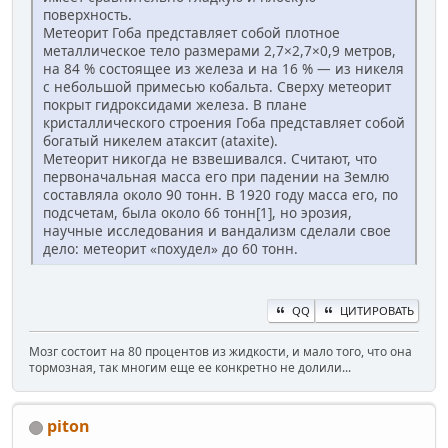
поверхность.
Метеорит Гоба представляет собой плотное
металлическое тело размерами 2,7×2,7×0,9 метров,
на 84 % состоящее из железа и на 16 % — из никеля
с небольшой примесью кобальта. Сверху метеорит
покрыт гидроксидами железа. В плане
кристаллического строения Гоба представляет собой
богатый никелем атаксит (ataxite).
Метеорит никогда не взвешивался. Считают, что
первоначальная масса его при падении на Землю
составляла около 90 тонн. В 1920 году масса его, по
подсчетам, была около 66 тонн[1], но эрозия,
научные исследования и вандализм сделали свое
дело: метеорит «похудел» до 60 тонн.
QQ
ЦИТИРОВАТЬ
Мозг состоит на 80 процентов из жидкости, и мало того, что она
тормозная, так многим еще ее конкретно не долили...
piton