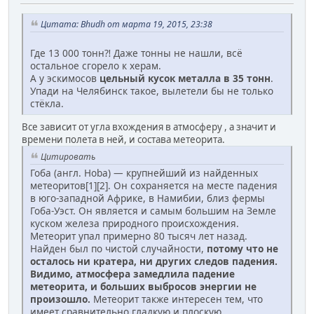
Цитата: Bhudh от марта 19, 2015, 23:38
Где 13 000 тонн⁈ Даже тонны не нашли, всё
остальное сгорело к херам.
А у эскимосов
цельный кусок металла в 35 тонн
.
Упади на Челябинск такое, вылетели бы не только
стёкла.
Все зависит от угла вхождения в атмосферу , а значит и
времени полета в ней, и состава метеорита.
Цитировать
Гоба (англ. Hoba) — крупнейший из найденных
метеоритов[1][2]. Он сохраняется на месте падения
в юго-западной Африке, в Намибии, близ фермы
Гоба-Уэст. Он является и самым большим на Земле
куском железа природного происхождения.
Метеорит упал примерно 80 тысяч лет назад.
Найден был по чистой случайности,
потому что не
осталось ни кратера, ни других следов падения.
Видимо, атмосфера замедлила падение
метеорита, и больших выбросов энергии не
произошло.
Метеорит также интересен тем, что
имеет сравнительно гладкую и плоскую