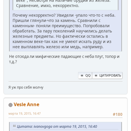
веке", несмотря на наличие орудий из железа.
Сравнение, имхо, некорректно.
Почему некорректно? Увидели -упало что-то с неба.
Пришли глянули-что за камень. Сравнили с
каменным- поняли преимущество. Попробовали
обработать. За пару поколений научились делать
железные предметы. Но фактически остались в
каменном веке-так как не умеют искать руду и из
нее выплавлять железо или медь, например.
Не отсюда ли мифические падающие с неба плуг, топор и
т.д.?
QQ
ЦИТИРОВАТЬ
Я уж про себя молчу
Vesle Anne
марта 19, 2015, 16:47
#180
Цитата: ivanovgoga от марта 19, 2015, 16:40