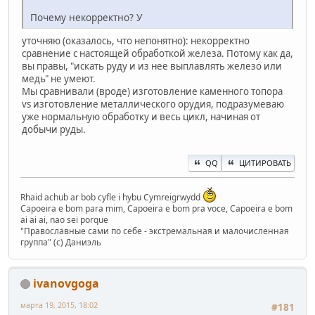
Почему некорректно? У
уточняю (оказалось, что непонятно): некорректно
сравнение с настоящей обработкой железа. Потому как да,
вы правы, "искать руду и из нее выплавлять железо или
медь" не умеют.
Мы сравнивали (вроде) изготовление каменного топора
vs изготовление металлического орудия, подразумеваю
уже нормальную обработку и весь цикл, начиная от
добычи руды.
QQ
ЦИТИРОВАТЬ
Rhaid achub ar bob cyfle i hybu Cymreigrwydd
Capoeira e bom para mim, Capoeira e bom pra voce, Capoeira e bom
ai ai ai, nao sei porque
"Православные сами по себе - экстремальная и малочисленная
группа" (с) Даниэль
ivanovgoga
марта 19, 2015, 18:02
#181