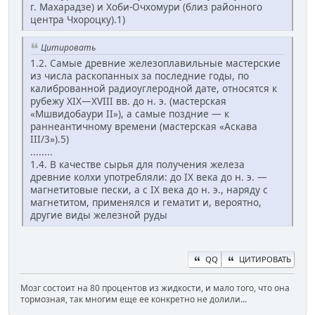
г. Махарадзе) и Хоби-Очхомури (близ районного
центра Чхороцку).1)
Цитировать
1.2. Самые древние железоплавильные мастерские
из числа раскопанных за последние годы, по
калиброванной радиоуглеродной дате, относятся к
рубежу XIX—XVIII вв. до н. э. (мастерская
«Мшвидобаури II»), а самые поздние — к
раннеантичному времени (мастерская «Аскава
III/3»).5)
........
1.4. В качестве сырья для получения железа
древние колхи употребляли: до IX века до н. э. —
магнетитовые пески, а с IX века до н. э., наряду с
магнетитом, применялся и гематит и, вероятно,
другие виды железной руды
QQ
ЦИТИРОВАТЬ
Мозг состоит на 80 процентов из жидкости, и мало того, что она
тормозная, так многим еще ее конкретно не долили...