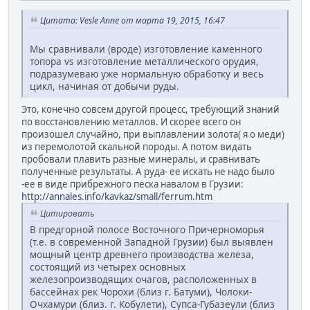
Цитата: Vesle Anne от марта 19, 2015, 16:47
Мы сравнивали (вроде) изготовление каменного
топора vs изготовление металлического орудия,
подразумеваю уже нормальную обработку и весь
цикл, начиная от добычи руды.
Это, конечно совсем другой процесс, требующий знаний
по восстановлению металлов. И скорее всего он
произошел случайно, при выплавлении золота( я о меди)
из перемолотой скальной породы. А потом видать
пробовали плавить разные минералы, и сравнивать
полученные результаты. А руда- ее искать не надо было
-ее в виде прибрежного песка навалом в Грузии:
http://annales.info/kavkaz/small/ferrum.htm
Цитировать
В предгорной полосе Восточного Причерноморья
(т.е. в современной Западной Грузии) был выявлен
мощный центр древнего производства железа,
состоящий из четырех основных
железопроизводящих очагов, расположенных в
бассейнах рек Чорохи (близ г. Батуми), Чолоки-
Очхамури (близ. г. Кобулети), Супса-Губазеули (близ