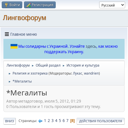
Войти
Регистрация
Лингвофорум
Главное меню
Мы солидарны с Украиной. Узнайте
здесь
, как можно
поддержать Украину.
Лингвофорум
Общий раздел
История и культура
►
►
Религия и эзотерика
(Модераторы:
Лукас
,
wandrien
)
►
*Мегалиты
►
*Мегалиты
Автор метадоговор, июля 5, 2012, 01:29
0 Пользователи и 1 гость просматривают эту тему.
1
2
3
4
5
6
7
Страницы
8
ВНИЗ
ДЕЙСТВИЯ ПОЛЬЗОВАТЕЛЯ