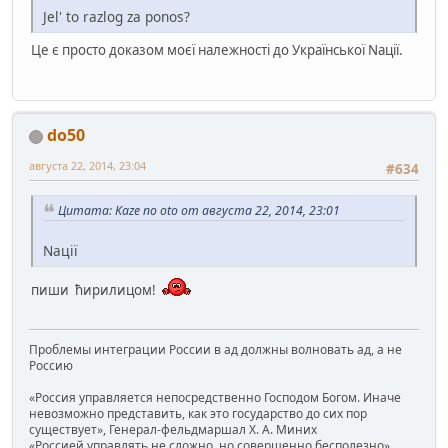
Jel' to razlog za ponos?
Це є просто доказом моєї належності до Української Nації.
do50
августа 22, 2014, 23:04
#634
Цитата: Kaze no oto от августа 22, 2014, 23:01
Nації
пиши ћирилицом!
Проблемы интеграции России в ад должны волновать ад, а не
Россию
«Россия управляется непосредственно Господом Богом. Иначе
невозможно представить, как это государство до сих пор
существует», Генерал-фельдмаршал Х. А. Миних
«Россией управлять не сложно, но совершенно бесполезно»,