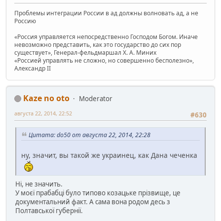
Проблемы интеграции России в ад должны волновать ад, а не
Россию
«Россия управляется непосредственно Господом Богом. Иначе
невозможно представить, как это государство до сих пор
существует», Генерал-фельдмаршал Х. А. Миних
«Россией управлять не сложно, но совершенно бесполезно»,
Александр II
Kaze no oto
Moderator
августа 22, 2014, 22:52
#630
Цитата: do50 от августа 22, 2014, 22:28
ну, значит, вы такой же украинец, как Дана чеченка
Ні, не значить.
У моєї прабабці було типово козацьке прізвище, це
документальний факт. А сама вона родом десь з
Полтавської губернії.