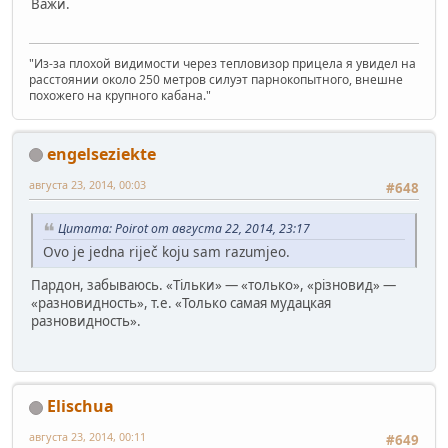
Важи.
"Из-за плохой видимости через тепловизор прицела я увидел на
расстоянии около 250 метров силуэт парнокопытного, внешне
похожего на крупного кабана."
engelseziekte
августа 23, 2014, 00:03
#648
Цитата: Poirot от августа 22, 2014, 23:17
Ovo je jedna riječ koju sam razumjeo.
Пардон, забываюсь. «Тільки» — «только», «різновид» —
«разновидность», т.е. «Только самая мудацкая
разновидность».
Elischua
августа 23, 2014, 00:11
#649