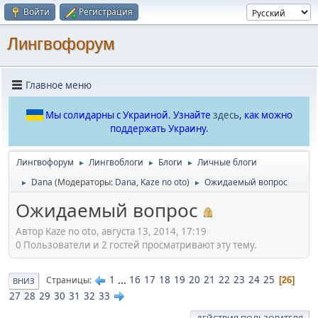
Войти
Регистрация
Лингвофорум
Главное меню
Мы солидарны с Украиной. Узнайте
здесь
, как можно
поддержать Украину.
Лингвофорум
Лингвоблоги
Блоги
Личные блоги
►
►
►
Dana
(Модераторы:
Dana
,
Kaze no oto
)
Ожидаемый вопрос
►
►
Ожидаемый вопрос
Автор Kaze no oto, августа 13, 2014, 17:19
0 Пользователи и 2 гостей просматривают эту тему.
1
...
16
17
18
19
20
21
22
23
24
25
Страницы
26
ВНИЗ
27
28
29
30
31
32
33