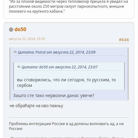
"Из-за плохой видимости через тепловизор прицела я увидел на
расстоянии около 250 метров силуэт парнокопытного, внешне
похожего на крупного кабана."
do50
августа 22, 2014, 23:55
#646
Цитата: Poirot от августа 22, 2014, 23:09
Цитата: do50 от августа 22, 2014, 23:07
вы сговорились, что ли сегодня, то русским, то
сербом
Зашто сте тако нервозни данас увече?
не обраћајте на ово пажњу
Проблемы интеграции России в ад должны волновать ад, а не
Россию