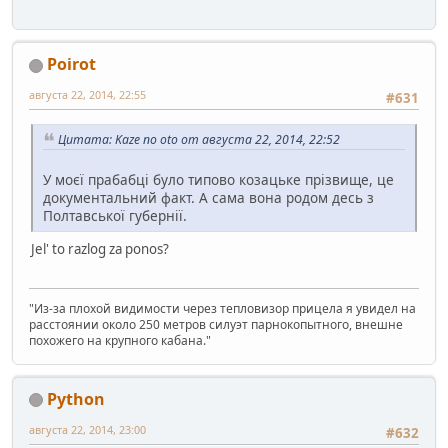
Poirot
августа 22, 2014, 22:55
#631
Цитата: Kaze no oto от августа 22, 2014, 22:52
У моєї прабабці було типово козацьке прізвище, це
документальний факт. А сама вона родом десь з
Полтавської губернії.
Jel' to razlog za ponos?
"Из-за плохой видимости через тепловизор прицела я увидел на
расстоянии около 250 метров силуэт парнокопытного, внешне
похожего на крупного кабана."
Python
августа 22, 2014, 23:00
#632