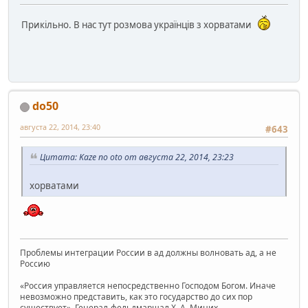
Прикільно. В нас тут розмова українців з хорватами
do50
августа 22, 2014, 23:40
#643
Цитата: Kaze no oto от августа 22, 2014, 23:23
хорватами
Проблемы интеграции России в ад должны волновать ад, а не
Россию
«Россия управляется непосредственно Господом Богом. Иначе
невозможно представить, как это государство до сих пор
существует», Генерал-фельдмаршал Х. А. Миних