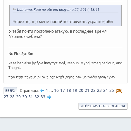
Цитата: Kaze no oto от августа 22, 2014, 13:41
Через те, що мене постійно атакують українофоби
Я тебя почти постоянно атакую, в последнее время.
Украïнохвѡб ѥм?
Nu Elck Syn Sin
Þese ben also þy fyve inwyttys: Wyl, Resoun, Mynd, Ymaginacioun, and
Thoght.
כִּי-אָז אֶהְפֹּךְ אֶל-עַמִּים, שָׂפָה בְרוּרָה, לִקְרֹא כֻלָּם בְּשֵׁם יְהוָה, לְעָבְדוֹ שְׁכֶם אֶחָד
1
...
16
17
18
19
20
21
22
23
24
25
Страницы
26
ВВЕРХ
27
28
29
30
31
32
33
ДЕЙСТВИЯ ПОЛЬЗОВАТЕЛЯ