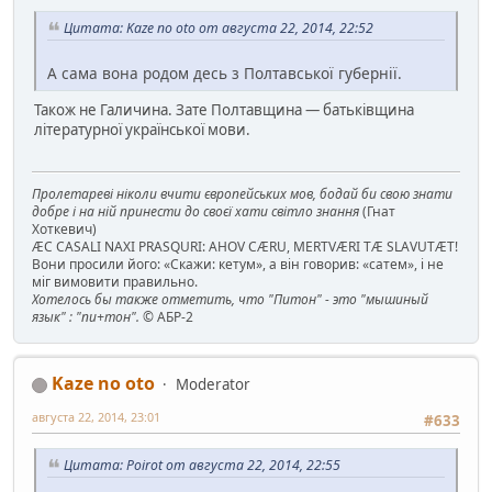
Цитата: Kaze no oto от августа 22, 2014, 22:52
А сама вона родом десь з Полтавської губернії.
Також не Галичина. Зате Полтавщина — батьківщина
літературної української мови.
Пролетареві ніколи вчити європейських мов, бодай би свою знати
добре і на ній принести до своєї хати світло знання
(Гнат
Хоткевич)
ÆC CASALI NAXI PRASQURI: AHOV CÆRU, MERTVÆRI TÆ SLAVUTÆT!
Вони просили його: «Скажи: кетум», а він говорив: «сатем», і не
міг вимовити правильно.
Хотелось бы также отметить, что "Питон" - это "мышиный
язык" : "пи+тон".
© АБР-2
Kaze no oto
Moderator
августа 22, 2014, 23:01
#633
Цитата: Poirot от августа 22, 2014, 22:55