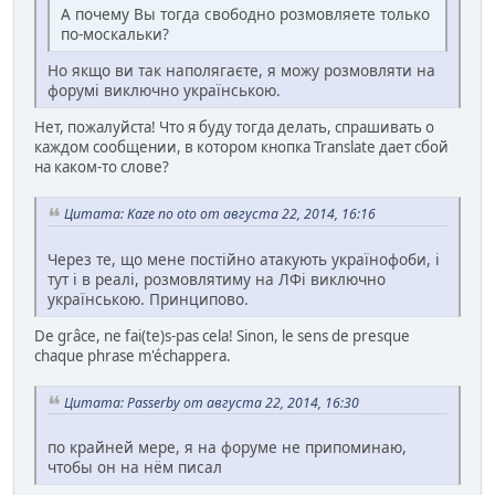
А почему Вы тогда свободно розмовляете только
по-москальки?
Но якщо ви так наполягаєте, я можу розмовляти на
форумі виключно українською.
Нет, пожалуйста! Что я буду тогда делать, спрашивать о
каждом сообщении, в котором кнопка Translate дает сбой
на каком-то слове?
Цитата: Kaze no oto от августа 22, 2014, 16:16
Через те, що мене постійно атакують українофоби, і
тут і в реалі, розмовлятиму на ЛФі виключно
українською. Принципово.
De grâce, ne fai(te)s-pas cela! Sinon, le sens de presque
chaque phrase m'échappera.
Цитата: Passerby от августа 22, 2014, 16:30
по крайней мере, я на форуме не припоминаю,
чтобы он на нём писал