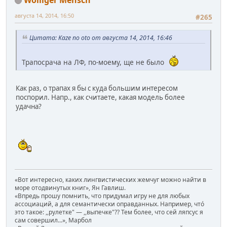
августа 14, 2014, 16:50
#265
Цитата: Kaze no oto от августа 14, 2014, 16:46
Трапосрача на ЛФ, по-моему, ще не было
Как раз, о трапах я бы с куда большим интересом
поспорил. Напр., как считаете, какая модель более
удачна?
«Вот интересно, каких лингвистических жемчуг можно найти в
море отодвинутых книг», Ян Гавлиш.
«Впредь прошу помнить, что придумал игру не для любых
ассоциаций, а для семантически оправданных. Например, чтó
это такое: ,,рулетке" — ,,выпечке"?? Тем более, что сей ляпсус я
сам совершил...», Марбол