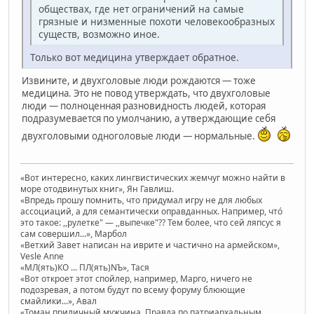
обществах, где нет ограничений на самые
грязные и низменные похоти человекообразных
существ, возможно иное.
Только вот медицина утверждает обратное.
Извините, и двухголовые люди рождаются — тоже
медицина. Это не повод утверждать, что двухголовые
люди — полноценная разновидность людей, которая
подразумевается по умолчанию, а утверждающие себя
двухголовыми одноголовые люди — нормальные.
«Вот интересно, каких лингвистических жемчуг можно найти в
море отодвинутых книг», Ян Гавлиш.
«Впредь прошу помнить, что придумал игру не для любых
ассоциаций, а для семантически оправданных. Например, чтó
это такое: ,,рулетке" — ,,выпечке"?? Тем более, что сей ляпсус я
сам совершил...», Марбол
«Ветхий Завет написан на иврите и частично на армейском»,
Vesle Anne
«МЛ(ять)КО ... ПЛ(ять)NЪ», Тася
«Вот откроет этот спойлер, например, Марго, ничего не
подозревая, а потом будут по всему форуму блюющие
смайлики...», Авал
«Томан приличный мужчина. Правда по патриархальным