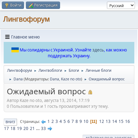
Войти
Регистрация
Лингвофорум
Главное меню
Мы солидарны с Украиной. Узнайте
здесь
, как можно
поддержать Украину.
Лингвофорум
Лингвоблоги
Блоги
Личные блоги
►
►
►
Dana
(Модераторы:
Dana
,
Kaze no oto
)
Ожидаемый вопрос
►
►
Ожидаемый вопрос
Автор Kaze no oto, августа 13, 2014, 17:19
0 Пользователи и 1 гость просматривают эту тему.
1
2
3
4
5
6
7
8
9
10
12
13
14
15
16
Страницы
11
ВНИЗ
17
18
19
20
21
...
33