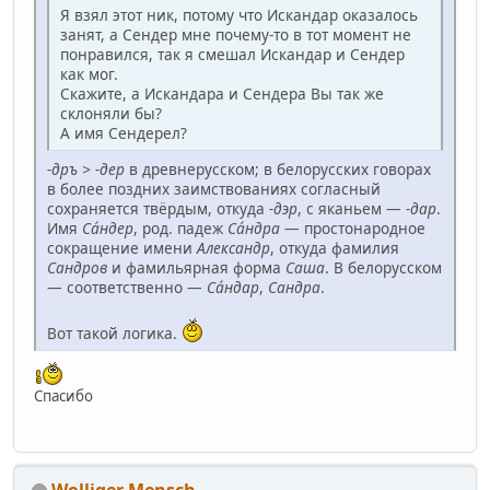
Я взял этот ник, потому что Искандар оказалось
занят, а Сендер мне почему-то в тот момент не
понравился, так я смешал Искандар и Сендер
как мог.
Скажите, а Искандара и Сендера Вы так же
склоняли бы?
А имя Сендерел?
-дръ > -дер
в древнерусском; в белорусских говорах
в более поздних заимствованиях согласный
сохраняется твёрдым, откуда
-дэр
, с яканьем —
-дар
.
Имя
Са́ндер
, род. падеж
Са́ндра
— простонародное
сокращение имени
Александр
, откуда фамилия
Сандров
и фамильярная форма
Саша
. В белорусском
— соответственно —
Са́ндар
,
Сандра
.
Вот такой логика.
Спасибо
Wolliger Mensch