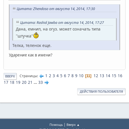
Цитата: Zhendoso от августа 14, 2014, 17:30
Цитата: Rashid Jawba от августа 14, 2014, 17:27
Дана, емнип, на огуз. может означать типа
''штучка''
Телка, теленок еще.
Ударение как в имени?
1
2
3
4
5
6
7
8
9
10
12
13
14
15
16
Страницы
11
ВВЕРХ
17
18
19
20
21
...
33
ДЕЙСТВИЯ ПОЛЬЗОВАТЕЛЯ
|
Помощь
Вверх ▲