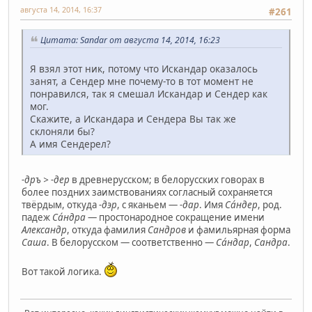
августа 14, 2014, 16:37
#261
Цитата: Sandar от августа 14, 2014, 16:23
Я взял этот ник, потому что Искандар оказалось
занят, а Сендер мне почему-то в тот момент не
понравился, так я смешал Искандар и Сендер как
мог.
Скажите, а Искандара и Сендера Вы так же
склоняли бы?
А имя Сендерел?
-дръ > -дер
в древнерусском; в белорусских говорах в
более поздних заимствованиях согласный сохраняется
твёрдым, откуда
-дэр
, с яканьем —
-дар
. Имя
Са́ндер
, род.
падеж
Са́ндра
— простонародное сокращение имени
Александр
, откуда фамилия
Сандров
и фамильярная форма
Саша
. В белорусском — соответственно —
Са́ндар
,
Сандра
.
Вот такой логика.