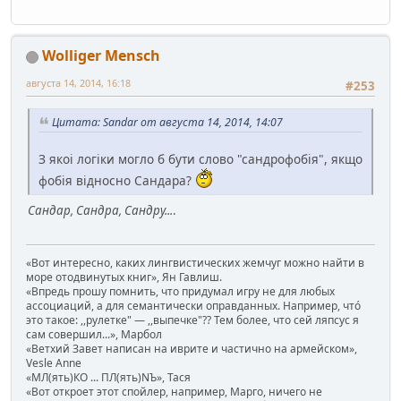
Wolliger Mensch
августа 14, 2014, 16:18
#253
Цитата: Sandar от августа 14, 2014, 14:07
З якоі логіки могло б бути слово "сандрофобія", якщо
фобія відносно Сандара?
Сандар, Сандра, Сандру...
.
«Вот интересно, каких лингвистических жемчуг можно найти в
море отодвинутых книг», Ян Гавлиш.
«Впредь прошу помнить, что придумал игру не для любых
ассоциаций, а для семантически оправданных. Например, чтó
это такое: ,,рулетке" — ,,выпечке"?? Тем более, что сей ляпсус я
сам совершил...», Марбол
«Ветхий Завет написан на иврите и частично на армейском»,
Vesle Anne
«МЛ(ять)КО ... ПЛ(ять)NЪ», Тася
«Вот откроет этот спойлер, например, Марго, ничего не