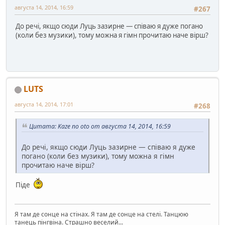
августа 14, 2014, 16:59
#267
До речі, якщо сюди Луць зазирне — співаю я дуже погано
(коли без музики), тому можна я гімн прочитаю наче вірш?
LUTS
августа 14, 2014, 17:01
#268
Цитата: Kaze no oto от августа 14, 2014, 16:59
До речі, якщо сюди Луць зазирне — співаю я дуже
погано (коли без музики), тому можна я гімн
прочитаю наче вірш?
Піде
Я там де сонце на стінах. Я там де сонце на стелі. Танцюю
танець пінгвіна. Страшно веселий...