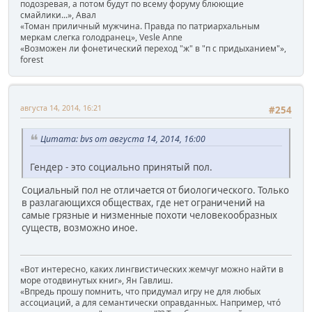
подозревая, а потом будут по всему форуму блюющие
смайлики...», Авал
«Томан приличный мужчина. Правда по патриархальным
меркам слегка голодранец», Vesle Anne
«Возможен ли фонетический переход "ж" в "п с придыханием"»,
forest
августа 14, 2014, 16:21
#254
Цитата: bvs от августа 14, 2014, 16:00
Гендер - это социально принятый пол.
Социальный пол не отличается от биологического. Только
в разлагающихся обществах, где нет ограничений на
самые грязные и низменные похоти человекообразных
существ, возможно иное.
«Вот интересно, каких лингвистических жемчуг можно найти в
море отодвинутых книг», Ян Гавлиш.
«Впредь прошу помнить, что придумал игру не для любых
ассоциаций, а для семантически оправданных. Например, чтó