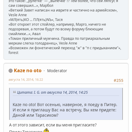
это такое: ,,рулетке" — ,,выпечке"?? Тем более, что сей ляпсус я
сам совершил...», Марбол
«Ветхий Завет написан на иврите и частично на армейском»,
Vesle Anne
«МЛ(ять)КО ... ПЛ(ять)NЪ», Тася
«Вот откроет этот спойлер, например, Марго, ничего не
подозревая, а потом будут по всему форуму блюющие
смайлики...», Авал
«Томан приличный мужчина. Правда по патриархальным
меркам слегка голодранец», Vesle Anne
«Возможен ли фонетический переход "ж" в "п с придыханием"»,
forest
Kaze no oto
Moderator
августа 14, 2014, 16:22
#255
Цитата: I. G. от августа 14, 2014, 14:25
Kaze no oto! Вот осенью, наверное, я поеду в Питер.
И если я приглашу Вас на встречу, Вы кем придете:
Даной или Тарасиком?
А от этого зависит, если вы меня пригласите?
Приду Тарасиком