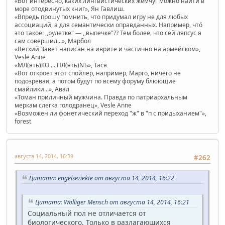
«Вот интересно, каких лингвистических жемчуг можно найти в
море отодвинутых книг», Ян Гавлиш.
«Впредь прошу помнить, что придумал игру не для любых
ассоциаций, а для семантически оправданных. Например, чтó
это такое: ,,рулетке" — ,,выпечке"?? Тем более, что сей ляпсус я
сам совершил...», Марбол
«Ветхий Завет написан на иврите и частично на армейском»,
Vesle Anne
«МЛ(ять)КО ... ПЛ(ять)NЪ», Тася
«Вот откроет этот спойлер, например, Марго, ничего не
подозревая, а потом будут по всему форуму блюющие
смайлики...», Авал
«Томан приличный мужчина. Правда по патриархальным
меркам слегка голодранец», Vesle Anne
«Возможен ли фонетический переход "ж" в "п с придыханием"»,
forest
августа 14, 2014, 16:39
#262
Цитата: engelseziekte от августа 14, 2014, 16:22
Цитата: Wolliger Mensch от августа 14, 2014, 16:21
Социальный пол не отличается от
биологического. Только в разлагающихся