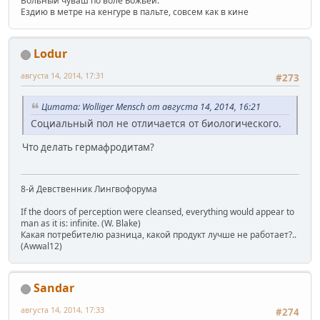
Вольный чуваш по воле Божьей.
Ездию в метре на кенгуре в пальте, совсем как в кине
Lodur
августа 14, 2014, 17:31
#273
Цитата: Wolliger Mensch от августа 14, 2014, 16:21
Социальный пол не отличается от биологического.
Что делать гермафродитам?
8-й Девственник Лингвофорума
If the doors of perception were cleansed, everything would appear to
man as it is: infinite. (W. Blake)
Какая потребителю разница, какой продукт лучше не работает?..
(Awwal12)
Sandar
августа 14, 2014, 17:33
#274