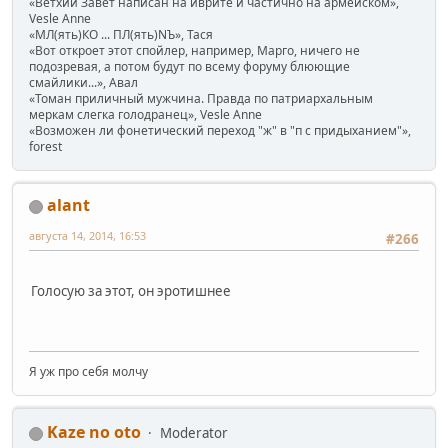
«Ветхий Завет написан на иврите и частично на армейском»,
Vesle Anne
«МЛ(ять)КО ... ПЛ(ять)NЪ», Тася
«Вот откроет этот спойлер, например, Марго, ничего не
подозревая, а потом будут по всему форуму блюющие
смайлики...», Авал
«Томан приличный мужчина. Правда по патриархальным
меркам слегка голодранец», Vesle Anne
«Возможен ли фонетический переход "ж" в "п с придыханием"»,
forest
alant
августа 14, 2014, 16:53
#266
Голосую за этот, он эротишнее
Я уж про себя молчу
Kaze no oto
Moderator