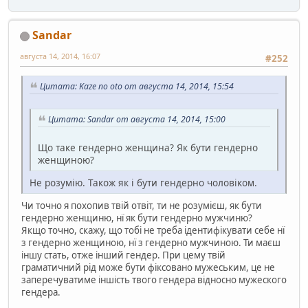
Sandar
августа 14, 2014, 16:07
#252
Цитата: Kaze no oto от августа 14, 2014, 15:54
Цитата: Sandar от августа 14, 2014, 15:00
Що таке гендерно женщина? Як бути гендерно
женщиною?
Не розумію. Також як і бути гендерно чоловіком.
Чи точно я похопив твій отвіт, ти не розумієш, як бути
гендерно женщиню, нї як бути гендерно мужчиню?
Якщо точно, скажу, що тобі не треба ідентифікувати себе нї
з гендерно женщиною, нї з гендерно мужчиною. Ти маєш
іншу стать, отже інший гендер. При цему твій
граматичний рід може бути фіксовано мужеським, це не
заперечуватиме іншість твого гендера відносно мужеского
гендера.