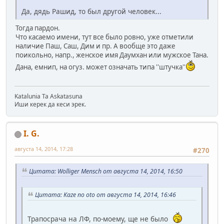
Да, дядь Рашид, то был другой человек...
Тогда пардон.
Что касаемо имени, тут все было ровно, уже отметили
наличие Паш, Саш, Дим и пр. А вообще это даже
поикольно, напр., женское имя Даумхан или мужское Тана.
Дана, емнип, на огуз. может означать типа ''штучка''
Katalunia Ta Askatasuna
Иши керек да кеси эрек.
I. G.
августа 14, 2014, 17:28
#270
Цитата: Wolliger Mensch от августа 14, 2014, 16:50
Цитата: Kaze no oto от августа 14, 2014, 16:46
Трапосрача на ЛФ, по-моему, ще не было