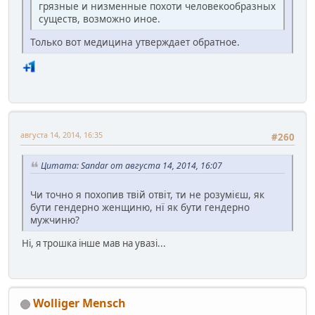
грязные и низменные похоти человекообразных
существ, возможно иное.
Только вот медицина утверждает обратное.
августа 14, 2014, 16:35
#260
Цитата: Sandar от августа 14, 2014, 16:07
Чи точно я похопив твій отвіт, ти не розумієш, як
бути гендерно женщиню, нї як бути гендерно
мужчиню?
Ні, я трошка інше мав на увазі...
Wolliger Mensch