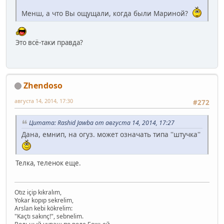
Менш, а что Вы ощущали, когда были Мариной?
Это всё-таки правда?
Zhendoso
августа 14, 2014, 17:30
#272
Цитата: Rashid Jawba от августа 14, 2014, 17:27
Дана, емнип, на огуз. может означать типа ''штучка''
Телка, теленок еще.
Otız içip kıkralım,
Yokar kopıp sekrelim,
Arslan kebi kökrelim:
"Kaçtı sakınç!", sebnelim.