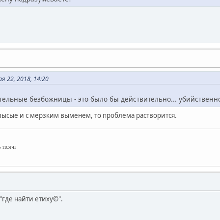
 22, 2018, 14:20
ельные безбожницы - это было бы действительно... убийственн
 лысые и с мерзким выменем, то проблема растворится.
 тıсяҷı
"где найти етиху©".