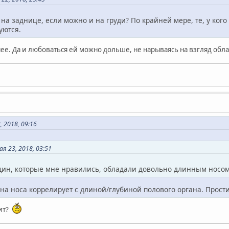
на заднице, если можно и на груди? По крайней мере, те, у ког
уются.
ее. Да и любоваться ей можно дольше, не нарываясь на взгляд об
 2018, 09:16
я 23, 2018, 03:51
ин, которые мне нравились, обладали довольно длинным носом
на носа коррелирует с длиной/глубиной полового органа. Прост
рит?