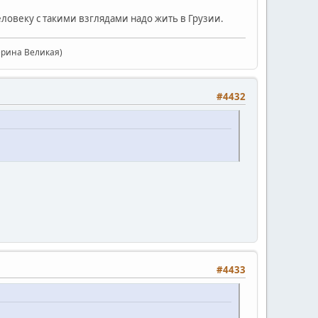
еловеку с такими взглядами надо жить в Грузии.
ерина Великая)
#4432
#4433