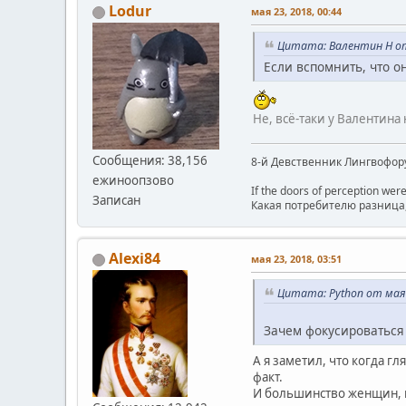
Lodur
мая 23, 2018, 00:44
Цитата: Валентин Н от 
Если вспомнить, что 
Не, всё-таки у Валентина
Сообщения: 38,156
8-й Девственник Лингвофор
ежиноопзово
If the doors of perception were
Записан
Какая потребителю разница, 
Alexi84
мая 23, 2018, 03:51
Цитата: Python от мая 
Зачем фокусироваться 
А я заметил, что когда г
факт.
И большинство женщин, 