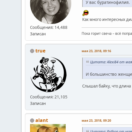
У вас буратинофилия.
Как много интересных диа
Сообщения: 14,488
Пока горит свеча – всё попр
Записан
true
мая 23, 2018, 09:16
Цитата: Alexi84 от мая 
И большинство женщин
Слышал байку, что длина
Сообщения: 21,105
Записан
alant
мая 23, 2018, 09:20
Цитата: Python от мая 