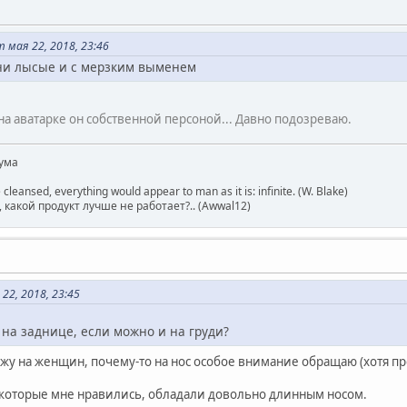
мая 22, 2018, 23:46
они лысые и с мерзким выменем
 на аватарке он собственной персоной... Давно подозреваю.
ума
 cleansed, everything would appear to man as it is: infinite. (W. Blake)
какой продукт лучше не работает?.. (Awwal12)
22, 2018, 23:45
на заднице, если можно и на груди?
ляжу на женщин, почему-то на нос особое внимание обращаю (хотя пр
которые мне нравились, обладали довольно длинным носом.