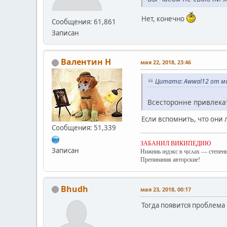
Нет, конечно
Сообщения: 61,861
Записан
Валентин Н
мая 22, 2018, 23:46
Цитата: Awwal12 от мая
Всесторонне привлекат
Если вспомнить, что они
Сообщения: 51,339
ЗАБАНИЛ ВИКИПЕДИЮ
Записан
Нижниь ıндэкс в ҷıсʌах — степень
Препинания авторские!
Bhudh
мая 23, 2018, 00:17
Тогда появится проблема 