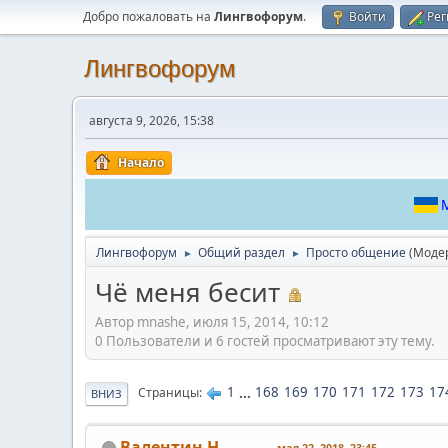
Добро пожаловать на
Лингвофорум
.
Войти
Рег
Лингвофорум
августа 9, 2026, 15:38
Начало
М
Лингвофорум
Общий раздел
Просто общение
(Моде
►
►
Чё меня бесит
Автор mnashe, июля 15, 2014, 10:12
0 Пользователи и 6 гостей просматривают эту тему.
1
...
168
169
170
171
172
173
17
Страницы
ВНИЗ
Валентин Н
мая 22, 2018, 23:45