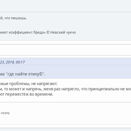
й, что пишешь.
имеет коэффициент бреда» © Невский чукчо
3, 2018, 00:17
ма "где найти етиху©".
ые проблемы, не напрягают.
ком, то может и напрячь, меня раз напрягло, что принципиально не м
оют переместёж во времени.
 тıсяҷı