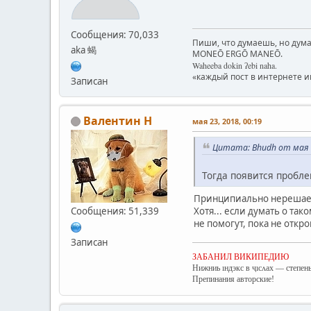
Сообщения: 70,033
Пиши, что думаешь, но дума
aka 蝎
MONEŌ ERGŌ MANEŌ.
Waheeba dokin ʔebi naha.
«каждый пост в интернете 
Записан
Валентин Н
мая 23, 2018, 00:19
Цитата: Bhudh от мая 2
Тогда появится пробле
Принципиально нерешаем
Сообщения: 51,339
Хотя... если думать о та
не помогут, пока не откр
Записан
ЗАБАНИЛ ВИКИПЕДИЮ
Нижниь ıндэкс в ҷıсʌах — степень
Препинания авторские!