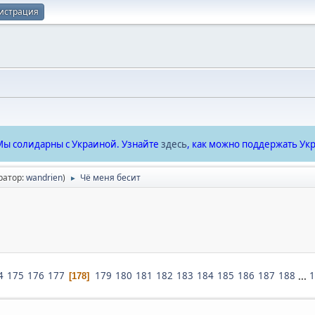
истрация
ы солидарны с Украиной. Узнайте
здесь
, как можно поддержать Укр
ратор:
wandrien
)
Чё меня бесит
►
4
175
176
177
179
180
181
182
183
184
185
186
187
188
...
1
178