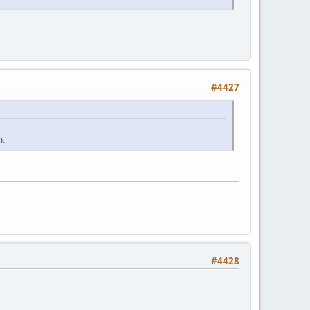
#4427
о.
#4428