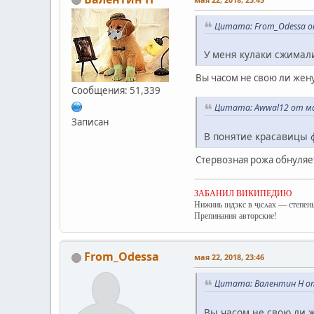
Цитата: From_Odessa от
У меня кулаки сжимали
Вы часом не свою ли жен
Сообщения: 51,339
Цитата: Awwal12 от мая
Записан
В понятие красавицы ф
Стервозная рожа обнуляет
ЗАБАНИЛ ВИКИПЕДИЮ
Нижниь ıндэкс в ҷıсʌах — степень
Препинания авторские!
From_Odessa
мая 22, 2018, 23:46
Цитата: Валентин Н от 
Вы часом не свою ли 