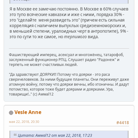
Я в Москве ее замечаю постоянно. В Москве в 60% случаев
это тупо всяческие кавказки и иже с ними, порядка 30% -
это "сделайте меня развидеть это" (причем есть сильная
корреляция с наличием выпуклых средиземноморских и,
в меньшей степени, уралоидных черт в антропотипе), 9% -
это по сути то же самое, но
терпимого
вида.
Фашиствующий имперец, асексуал и многожёнец, татарофоб,
заслуженный функционер РПЦ. Слушает радио "Радонеж" и
терпеть не может счастливых людей.
"Да здравствуют ДОЯРКИ!! Потому что доярки - это раса
сверхчеловеков. За ними будущее планеты. Они переживут даже
атомную войну, потому что доярки вечны, ибо хтоничны. И дадут
потомство, которое тоже будет доярами и доярками. Ура,
товарищи!.." (c) Awwal12
Vesle Anne
мая 22, 2018, 20:30
#4418
Цитата: Awwal12 от мая 22, 2018, 17:23