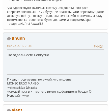
"Да здравствуют ДОЯРКИ!! Потому что доярки - это раса
сверхчеловеков. За ними будущее планеты. Они переживут даже
атомную войну, потому что доярки вечны, ибо хтоничны. И дадут
потомство, которое тоже будет доярами и доярками. Ура,
товарищи!.." (c) Awwal12
Bhudh
мая 22, 2018, 21:38
#4421
По отдельности невкусно.
Пиши, что думаешь, но думай, что пишешь.
MONEŌ ERGŌ MANEŌ.
Waheeba dokin ʔebi naha.
«каждый пост в интернете имеет коэффициент бреда» ©
Невский чукчо
alant