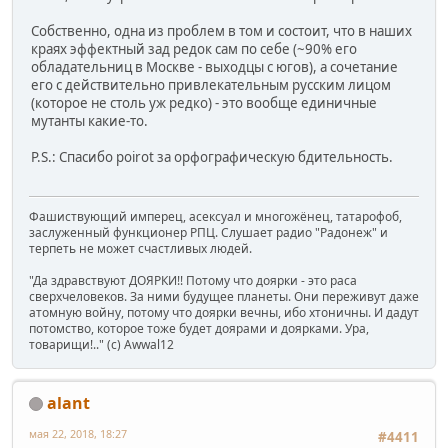
Собственно, одна из проблем в том и состоит, что в наших
краях эффектный зад редок сам по себе (~90% его
обладательниц в Москве - выходцы с югов), а сочетание
его с действительно привлекательным русским лицом
(которое не столь уж редко) - это вообще единичные
мутанты какие-то.
P.S.: Спасибо poirot за орфографическую бдительность.
Фашиствующий имперец, асексуал и многожёнец, татарофоб,
заслуженный функционер РПЦ. Слушает радио "Радонеж" и
терпеть не может счастливых людей.
"Да здравствуют ДОЯРКИ!! Потому что доярки - это раса
сверхчеловеков. За ними будущее планеты. Они переживут даже
атомную войну, потому что доярки вечны, ибо хтоничны. И дадут
потомство, которое тоже будет доярами и доярками. Ура,
товарищи!.." (c) Awwal12
alant
мая 22, 2018, 18:27
#4411