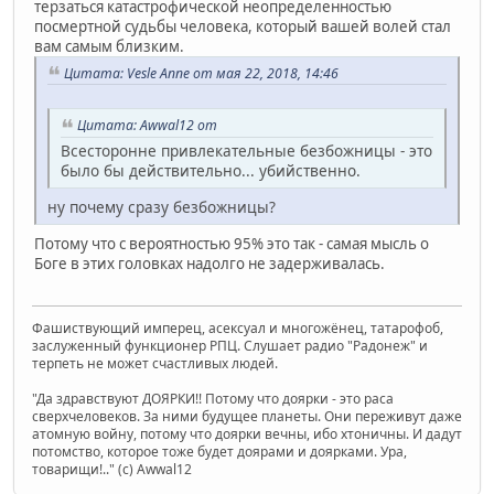
терзаться катастрофической неопределенностью
посмертной судьбы человека, который вашей волей стал
вам самым близким.
Цитата: Vesle Anne от мая 22, 2018, 14:46
Цитата: Awwal12 от
Всесторонне привлекательные безбожницы - это
было бы действительно... убийственно.
ну почему сразу безбожницы?
Потому что с вероятностью 95% это так - самая мысль о
Боге в этих головках надолго не задерживалась.
Фашиствующий имперец, асексуал и многожёнец, татарофоб,
заслуженный функционер РПЦ. Слушает радио "Радонеж" и
терпеть не может счастливых людей.
"Да здравствуют ДОЯРКИ!! Потому что доярки - это раса
сверхчеловеков. За ними будущее планеты. Они переживут даже
атомную войну, потому что доярки вечны, ибо хтоничны. И дадут
потомство, которое тоже будет доярами и доярками. Ура,
товарищи!.." (c) Awwal12