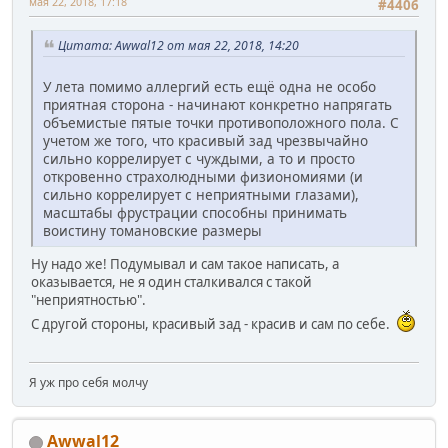
мая 22, 2018, 17:18
#4406
Цитата: Awwal12 от мая 22, 2018, 14:20
У лета помимо аллергий есть ещё одна не особо
приятная сторона - начинают конкретно напрягать
объемистые пятые точки противоположного пола. С
учетом же того, что красивый зад чрезвычайно
сильно коррелирует с чуждыми, а то и просто
откровенно страхолюдными физиономиями (и
сильно коррелирует с неприятными глазами),
масштабы фрустрации способны принимать
воистину томановские размеры
Ну надо же! Подумывал и сам такое написать, а
оказывается, не я один сталкивался с такой
"неприятностью".
С другой стороны, красивый зад - красив и сам по себе.
Я уж про себя молчу
Awwal12