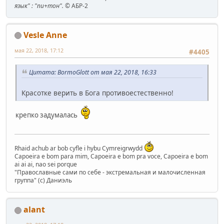
язык" : "пи+тон".
© АБР-2
Vesle Anne
мая 22, 2018, 17:12
#4405
Цитата: BormoGlott от мая 22, 2018, 16:33
Красотке верить в Бога противоестественно!
крепко задумалась
Rhaid achub ar bob cyfle i hybu Cymreigrwydd
Capoeira e bom para mim, Capoeira e bom pra voce, Capoeira e bom
ai ai ai, nao sei porque
"Православные сами по себе - экстремальная и малочисленная
группа" (с) Даниэль
alant