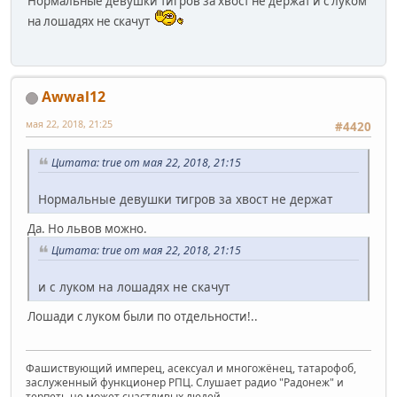
Нормальные девушки тигров за хвост не держат и с луком
на лошадях не скачут
Awwal12
мая 22, 2018, 21:25
#4420
Цитата: true от мая 22, 2018, 21:15
Нормальные девушки тигров за хвост не держат
Да. Но львов можно.
Цитата: true от мая 22, 2018, 21:15
и с луком на лошадях не скачут
Лошади с луком были по отдельности!..
Фашиствующий имперец, асексуал и многожёнец, татарофоб,
заслуженный функционер РПЦ. Слушает радио "Радонеж" и
терпеть не может счастливых людей.