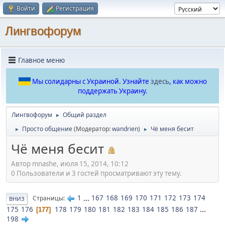
Войти
Регистрация
Лингвофорум
Главное меню
Мы солидарны с Украиной. Узнайте
здесь
, как можно
поддержать Украину.
Лингвофорум
Общий раздел
►
Просто общение
(Модератор:
wandrien
)
Чё меня бесит
►
►
Чё меня бесит
Автор mnashe, июля 15, 2014, 10:12
0 Пользователи и 3 гостей просматривают эту тему.
1
...
167
168
169
170
171
172
173
174
Страницы
ВНИЗ
175
176
178
179
180
181
182
183
184
185
186
187
...
177
198