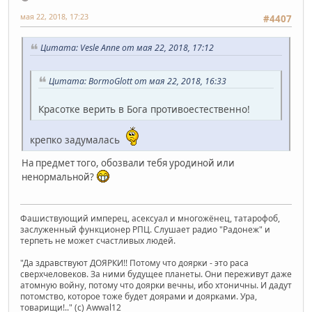
мая 22, 2018, 17:23
#4407
Цитата: Vesle Anne от мая 22, 2018, 17:12
Цитата: BormoGlott от мая 22, 2018, 16:33
Красотке верить в Бога противоестественно!
крепко задумалась
На предмет того, обозвали тебя уродиной или
ненормальной?
Фашиствующий имперец, асексуал и многожёнец, татарофоб,
заслуженный функционер РПЦ. Слушает радио "Радонеж" и
терпеть не может счастливых людей.
"Да здравствуют ДОЯРКИ!! Потому что доярки - это раса
сверхчеловеков. За ними будущее планеты. Они переживут даже
атомную войну, потому что доярки вечны, ибо хтоничны. И дадут
потомство, которое тоже будет доярами и доярками. Ура,
товарищи!.." (c) Awwal12