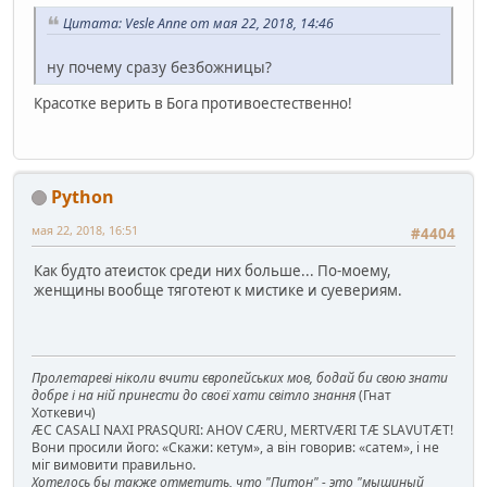
Цитата: Vesle Anne от мая 22, 2018, 14:46
ну почему сразу безбожницы?
Красотке верить в Бога противоестественно!
Python
мая 22, 2018, 16:51
#4404
Как будто атеисток среди них больше... По-моему,
женщины вообще тяготеют к мистике и суевериям.
Пролетареві ніколи вчити європейських мов, бодай би свою знати
добре і на ній принести до своєї хати світло знання
(Гнат
Хоткевич)
ÆC CASALI NAXI PRASQURI: AHOV CÆRU, MERTVÆRI TÆ SLAVUTÆT!
Вони просили його: «Скажи: кетум», а він говорив: «сатем», і не
міг вимовити правильно.
Хотелось бы также отметить, что "Питон" - это "мышиный