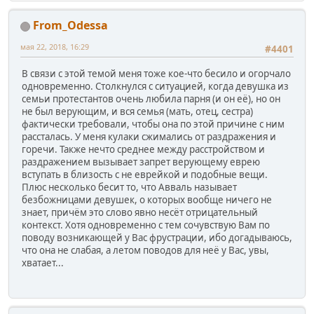
From_Odessa
мая 22, 2018, 16:29
#4401
В связи с этой темой меня тоже кое-что бесило и огорчало
одновременно. Столкнулся с ситуацией, когда девушка из
семьи протестантов очень любила парня (и он её), но он
не был верующим, и вся семья (мать, отец, сестра)
фактически требовали, чтобы она по этой причине с ним
рассталась. У меня кулаки сжимались от раздражения и
горечи. Также нечто среднее между расстройством и
раздражением вызывает запрет верующему еврею
вступать в близость с не еврейкой и подобные вещи.
Плюс несколько бесит то, что Авваль называет
безбожницами девушек, о которых вообще ничего не
знает, причём это слово явно несёт отрицательный
контекст. Хотя одновременно с тем сочувствую Вам по
поводу возникающей у Вас фрустрации, ибо догадываюсь,
что она не слабая, а летом поводов для неё у Вас, увы,
хватает...