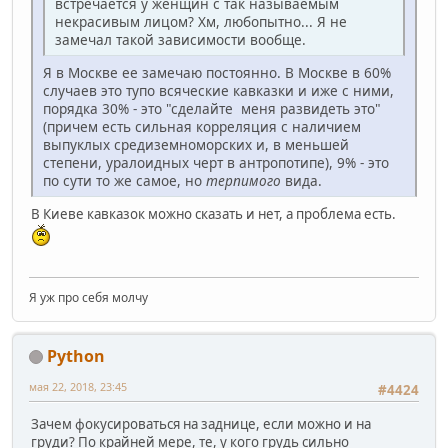
встречается у женщин с так называемым
некрасивым лицом? Хм, любопытно... Я не
замечал такой зависимости вообще.
Я в Москве ее замечаю постоянно. В Москве в 60%
случаев это тупо всяческие кавказки и иже с ними,
порядка 30% - это "сделайте меня развидеть это"
(причем есть сильная корреляция с наличием
выпуклых средиземноморских и, в меньшей
степени, уралоидных черт в антропотипе), 9% - это
по сути то же самое, но
терпимого
вида.
В Киеве кавказок можно сказать и нет, а проблема есть.
Я уж про себя молчу
Python
мая 22, 2018, 23:45
#4424
Зачем фокусироваться на заднице, если можно и на
груди? По крайней мере, те, у кого грудь сильно