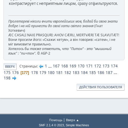
контрастирует с неприятным лицом, сразу отфильтруются.
Пролетареві ніколи вчити європейських мов, бодай би свою знати
добре і на ній принести до своєї хати світло знання
(Гнат
Хоткевич)
ÆC CASALI NAXI PRASQURI: AHOV CÆRU, MERTVÆRI TÆ SLAVUTÆT!
Вони просили його: «Скажи: кетум», а він говорив: «сатем», і не
міг вимовити правильно.
Хотелось бы также отметить, что "Питон" - это "мышиный
язык" : "пи+тон".
© АБР-2
1
...
167
168
169
170
171
172
173
174
Страницы
ВВЕРХ
175
176
178
179
180
181
182
183
184
185
186
187
...
177
198
ДЕЙСТВИЯ ПОЛЬЗОВАТЕЛЯ
|
Помощь
Вверх ▲
,
SMF 2.1.4 © 2023
Simple Machines