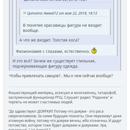
Цитата: Awwal12 от мая 22, 2018, 18:12
В понятие красавицы фигура не входит
вообще.
А что же входит. Толстая коса?
Физиономия с глазами, естественно.
И это всё? Зачем же существует стильная,
подчеркивающая фигуру одежда.
Чтобы привлекать самцов?.. Мы о чем сейчас вообще?
Фашиствующий имперец, асексуал и многожёнец, татарофоб,
заслуженный функционер РПЦ. Слушает радио "Радонеж" и
терпеть не может счастливых людей.
"Да здравствуют ДОЯРКИ!! Потому что доярки - это раса
сверхчеловеков. За ними будущее планеты. Они переживут даже
атомную войну, потому что доярки вечны, ибо хтоничны. И дадут
потомство, которое тоже будет доярами и доярками. Ура,
товарищи!.." (c) Awwal12