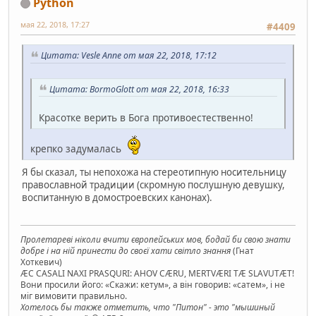
Python
мая 22, 2018, 17:27
#4409
Цитата: Vesle Anne от мая 22, 2018, 17:12
Цитата: BormoGlott от мая 22, 2018, 16:33
Красотке верить в Бога противоестественно!
крепко задумалась
Я бы сказал, ты непохожа на стереотипную носительницу
православной традиции (скромную послушную девушку,
воспитанную в домостроевских канонах).
Пролетареві ніколи вчити європейських мов, бодай би свою знати
добре і на ній принести до своєї хати світло знання
(Гнат
Хоткевич)
ÆC CASALI NAXI PRASQURI: AHOV CÆRU, MERTVÆRI TÆ SLAVUTÆT!
Вони просили його: «Скажи: кетум», а він говорив: «сатем», і не
міг вимовити правильно.
Хотелось бы также отметить, что "Питон" - это "мышиный