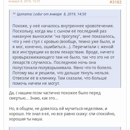
января 8, 2019, 15:01
#3182
Цитата: Lodur от января 8, 2019, 14:50
Похоже, у неё началось внутреннее кровотечение.
Поскольку, когда мы с сыном её последний раз
накануне выносили "на прогулку", мне показалось,
что у неё стул с кровью (вообще, темно уже было, и
я мог, конечно, ошибиться...). Перечитали с женой
все инструкции ко всем лекарствам. Вроде, ничего
кровьразжижающего там не было, так что это не от
лекарств случилось. Последнюю ночь она
полустонала-полувзрыкивала. Явно что-то болело.
Потому мы и решили, что дальше тянуть нельзя.
Отвезли её в клинику. Там сказали, что больше
помочь ничем не могут.
Да, с нашим псом частично похожее было перед
смертью... Знаю, как это...
Но, в общем, не довелось ей мучиться неделями, и
хорошо. Не знал я её, но все равно скажу: спи спокойно,
хорошая ты наша.