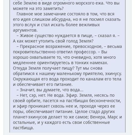
себе Землю в виде огромного морского ежа. Что вы
можете на это заметить?
Главное мое замечание состояло в том, что вся
его идея слишком абсурдна, но я не посмел сказать
этого вслух и стал искать более вежливых
аргументов.
– Живое существо нуждается в пище, – сказал я. –
А как может утолить свой голод Земля?
– Прекрасное возражение, превосходное, – весьма
покровительственно ответил профессор. – Вы
хорошо охватываете то, что очевидно, хотя много
медленнее ориентируетесь в тонких намеках.
Откуда Земля получает пищу? Тут мы снова
обратимся к нашему маленькому приятелю, эхинусу.
Окружающая его вода проходит по каналам его тела
и обеспечивает его питание.
– Значит, вы думаете, что вода...
– Нет, сэр, нет. Не вода. Эфир. Земля, несясь по
своей орбите, пасется на пастбищах бесконечности,
и эфир проникает сквозь нее и, проходя через ее
поры, обеспечивает питание. Целое стадо других
планет-эхинусов делает то же самое; Венера, Марс и
остальные, и у каждого есть свои собственные
пастбища.