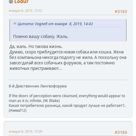
Lodur
января 8, 2019, 15:02
#3183
Цитата: VagneR от января 8, 2019, 14:43
Помню вашу собаку. Жаль.
Да, жаль. Но такова жизнь.
Думаю, скоро приблудится новая собака или кошка. Жена
без компаньона никогда подолгу не жила. А поскольку она
завсегдатай всех собачьих форумов, а там постоянно
животных пристраивают...
8-й Девственник Лингвофорума
If the doors of perception were cleansed, everything would appear to
man as it is: infinite. (W. Blake)
Какая потребителю разница, какой продукт лучше не работает?..
(Awwal12)
января 8, 2019, 15:09
#3184