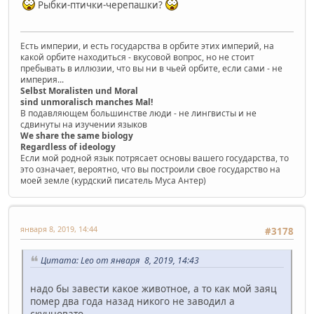
Рыбки-птички-черепашки?
Есть империи, и есть государства в орбите этих империй, на
какой орбите находиться - вкусовой вопрос, но не стоит
пребывать в иллюзии, что вы ни в чьей орбите, если сами - не
империя...
Selbst Moralisten und Moral
sind unmoralisch manches Mal!
В подавляющем большинстве люди - не лингвисты и не
сдвинуты на изучении языков
We share the same biology
Regardless of ideology
Если мой родной язык потрясает основы вашего государства, то
это означает, вероятно, что вы построили свое государство на
моей земле (курдский писатель Муса Антер)
января 8, 2019, 14:44
#3178
Цитата: Leo от января 8, 2019, 14:43
надо бы завести какое животное, а то как мой заяц
помер два года назад никого не заводил а
скучновато