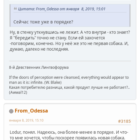
Цитата: From_Odessa от января 8, 2019, 15:01
Сейчас тоже уже в порядке?
Ну, в стенку уткнувшись не лежит. А что внутри - кто знает?
Я "бередить" точно не стану. Если ей захочется
-поговорим, конечно. Но у неё же это не первая собака. И,
думаю, далеко не последняя.
8-й Девственник Лингвофорума
If the doors of perception were cleansed, everything would appear to
man as it is: infinite. (W. Blake)
Какая потребителю разница, какой продукт лучше не работает?..
(Awwal12)
From_Odessa
января 8, 2019, 15:10
#3185
Lodur, понял. Надеюсь, она более-менее в порядке. И что-
то мне хочется, чтобы поскорее появилась новая собака.