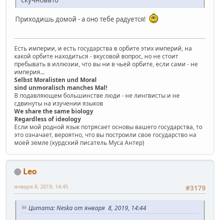
Приходишь домой - а оно тебе радуется!
Есть империи, и есть государства в орбите этих империй, на
какой орбите находиться - вкусовой вопрос, но не стоит
пребывать в иллюзии, что вы ни в чьей орбите, если сами - не
империя...
Selbst Moralisten und Moral
sind unmoralisch manches Mal!
В подавляющем большинстве люди - не лингвисты и не
сдвинуты на изучении языков
We share the same biology
Regardless of ideology
Если мой родной язык потрясает основы вашего государства, то
это означает, вероятно, что вы построили свое государство на
моей земле (курдский писатель Муса Антер)
Leo
января 8, 2019, 14:45
#3179
Цитата: Neska от января 8, 2019, 14:44