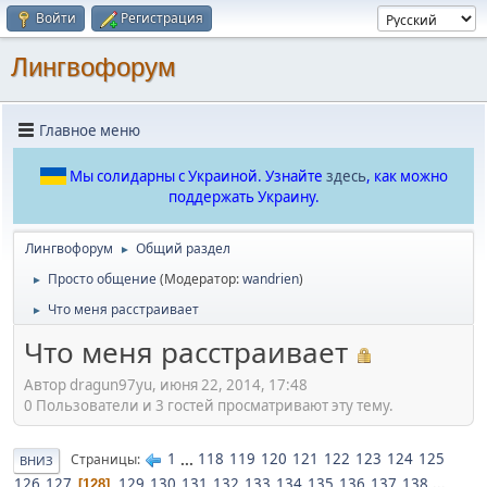
Войти
Регистрация
Лингвофорум
Главное меню
Мы солидарны с Украиной. Узнайте
здесь
, как можно
поддержать Украину.
Лингвофорум
Общий раздел
►
Просто общение
(Модератор:
wandrien
)
►
Что меня расстраивает
►
Что меня расстраивает
Автор dragun97yu, июня 22, 2014, 17:48
0 Пользователи и 3 гостей просматривают эту тему.
1
...
118
119
120
121
122
123
124
125
Страницы
ВНИЗ
126
127
129
130
131
132
133
134
135
136
137
138
...
128