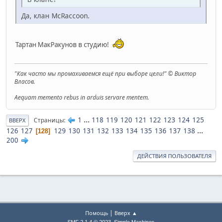
Да, клан McRaccoon.
Тартан МакРакунов в студию!
"Как часто мы промахиваемся ещё при выборе цели!" © Виктор
Власов.
Aequam memento rebus in arduis servare mentem.
1
...
118
119
120
121
122
123
124
125
Страницы
ВВЕРХ
126
127
129
130
131
132
133
134
135
136
137
138
...
128
200
ДЕЙСТВИЯ ПОЛЬЗОВАТЕЛЯ
|
Помощь
Вверх ▲