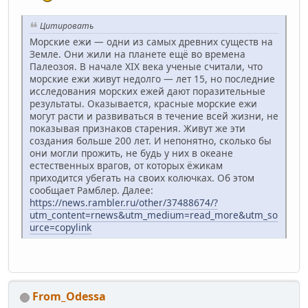
Цитировать
Морские ежи — одни из самых древних существ на
Земле. Они жили на планете ещё во времена
Палеозоя. В начале XIX века ученые считали, что
морские ежи живут недолго — лет 15, но последние
исследования морских ежей дают поразительные
результаты. Оказывается, красные морские ежи
могут расти и развиваться в течение всей жизни, не
показывая признаков старения. Живут же эти
создания больше 200 лет. И непонятно, сколько бы
они могли прожить, не будь у них в океане
естественных врагов, от которых ёжикам
приходится убегать на своих колючках. Об этом
сообщает Рамблер. Далее:
https://news.rambler.ru/other/37488674/?
utm_content=rnews&utm_medium=read_more&utm_so
urce=copylink
From_Odessa