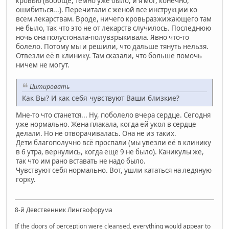
кровью (вообще, темно уже было, и я мог, конечно,
ошибиться...). Перечитали с женой все инструкции ко
всем лекарствам. Вроде, ничего кровьразжижающего там
не было, так что это не от лекарств случилось. Последнюю
ночь она полустонала-полувзрыкивала. Явно что-то
болело. Потому мы и решили, что дальше тянуть нельзя.
Отвезли её в клинику. Там сказали, что больше помочь
ничем не могут.
Цитировать
Как Вы? И как себя чувствуют Ваши близкие?
Мне-то что станется... Ну, поболело вчера сердце. Сегодня
уже нормально. Жена плакала, когда ей укол в сердце
делали. Но не отворачивалась. Она не из таких.
Дети благополучно всё проспали (мы увезли её в клинику
в 6 утра, вернулись, когда ещё 9 не было). Каникулы же,
так что им рано вставать не надо было.
Чувствуют себя нормально. Вот, ушли кататься на ледяную
горку.
8-й Девственник Лингвофорума
If the doors of perception were cleansed, everything would appear to