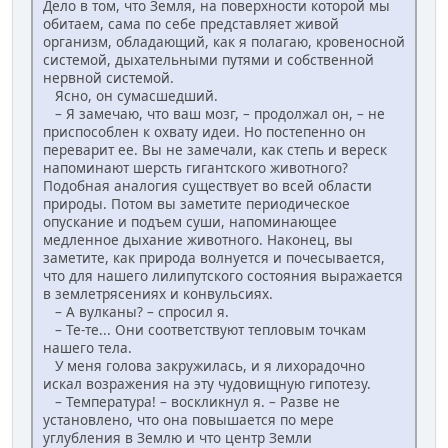
Дело в том, что Земля, на поверхности которой мы
обитаем, сама по себе представляет живой
организм, обладающий, как я полагаю, кровеносной
системой, дыхательными путями и собственной
нервной системой.
Ясно, он сумасшедший.
– Я замечаю, что ваш мозг, – продолжал он, – не
приспособлен к охвату идеи. Но постепенно он
переварит ее. Вы не замечали, как степь и вереск
напоминают шерсть гигантского животного?
Подобная аналогия существует во всей области
природы. Потом вы заметите периодическое
опускание и подъем суши, напоминающее
медленное дыхание животного. Наконец, вы
заметите, как природа волнуется и почесывается,
что для нашего лилипутского состояния выражается
в землетрясениях и конвульсиях.
– А вулканы? – спросил я.
– Те-те... Они соответствуют тепловым точкам
нашего тела.
У меня голова закружилась, и я лихорадочно
искал возражения на эту чудовищную гипотезу.
– Температура! – воскликнул я. – Разве не
установлено, что она повышается по мере
углубления в Землю и что центр Земли