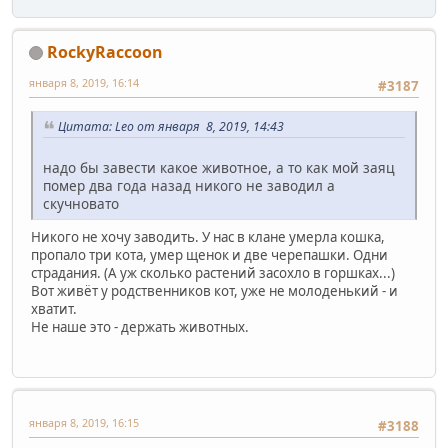
RockyRaccoon
января 8, 2019, 16:14
#3187
Цитата: Leo от января 8, 2019, 14:43
надо бы завести какое животное, а то как мой заяц
помер два года назад никого не заводил а
скучновато
Никого не хочу заводить. У нас в клане умерла кошка,
пропало три кота, умер щенок и две черепашки. Одни
страдания. (А уж сколько растений засохло в горшках...)
Вот живёт у родственников кот, уже не молоденький - и
хватит.
Не наше это - держать животных.
января 8, 2019, 16:15
#3188