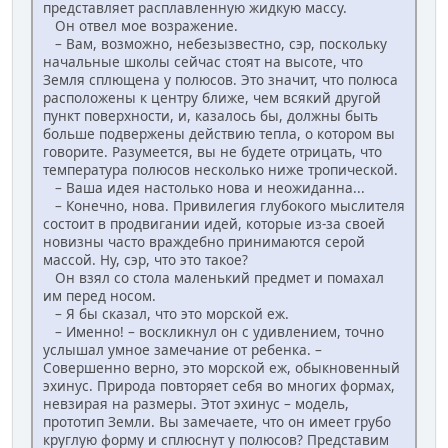
представляет расплавленную жидкую массу.
Он отвел мое возражение.
– Вам, возможно, небезызвестно, сэр, поскольку
начальные школы сейчас стоят на высоте, что
Земля сплющена у полюсов. Это значит, что полюса
расположены к центру ближе, чем всякий другой
пункт поверхности, и, казалось бы, должны быть
больше подвержены действию тепла, о котором вы
говорите. Разумеется, вы не будете отрицать, что
температура полюсов несколько ниже тропической.
– Ваша идея настолько нова и неожиданна...
– Конечно, нова. Привилегия глубокого мыслителя
состоит в продвигании идей, которые из-за своей
новизны часто враждебно принимаются серой
массой. Ну, сэр, что это такое?
Он взял со стола маленький предмет и помахал
им перед носом.
– Я бы сказал, что это морской еж.
– Именно! – воскликнул он с удивлением, точно
услышал умное замечание от ребенка. –
Совершенно верно, это морской еж, обыкновенный
эхинус. Природа повторяет себя во многих формах,
невзирая на размеры. Этот эхинус – модель,
прототип Земли. Вы замечаете, что он имеет грубо
круглую форму и сплюснут у полюсов? Представим