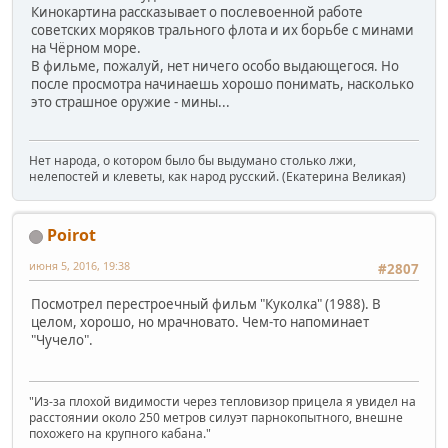
Кинокартина рассказывает о послевоенной работе
советских моряков трального флота и их борьбе с минами
на Чёрном море.
В фильме, пожалуй, нет ничего особо выдающегося. Но
после просмотра начинаешь хорошо понимать, насколько
это страшное оружие - мины...
Нет народа, о котором было бы выдумано столько лжи,
нелепостей и клеветы, как народ русский. (Екатерина Великая)
Poirot
июня 5, 2016, 19:38
#2807
Посмотрел перестроечный фильм "Куколка" (1988). В
целом, хорошо, но мрачновато. Чем-то напоминает
"Чучело".
"Из-за плохой видимости через тепловизор прицела я увидел на
расстоянии около 250 метров силуэт парнокопытного, внешне
похожего на крупного кабана."