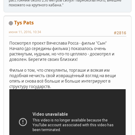
расстоянии около 250 метров силуэт парнокопытного, внешне
похожего на крупного кабана."
Tys Pats
июня 11, 2016, 10:34
#2816
Посмотрел проект Вячеслава Росса - фильм "Сын"
Начало (до середины фильма ) показалось очень
растянутым, нудным, но что-то цепляло - досмотрел и
доволен. Берегите своих близких!
Фильм о том, что спекулянты, торгаши и всякая им
подобная нечисть свой извращённый взгляд на вещи
опять и снова всё больше и больше интегрируют в
структуру государств.