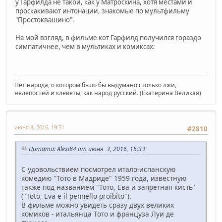
у Гарфилда не такой, как у Матроскина, хотя местами и
проскакивают интонации, знакомые по мультфильму
"Простоквашино".
На мой взгляд, в фильме кот Гарфилд получился гораздо
симпатичнее, чем в мультиках и комиксах:
Нет народа, о котором было бы выдумано столько лжи,
нелепостей и клеветы, как народ русский. (Екатерина Великая)
июня 8, 2016, 19:51
#2810
Цитата: Alexi84 от июня 3, 2016, 15:33
С удовольствием посмотрел итало-испанскую
комедию "Тото в Мадриде" 1959 года, известную
также под названием "Тото, Ева и запретная кисть"
("Totò, Eva e il pennello proibito").
В фильме можно увидеть сразу двух великих
комиков - итальянца Тото и француза Луи де