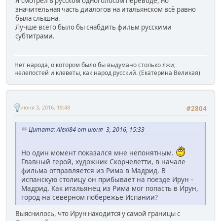
Я смотрел в русском одноголосом переводе, но
значительная часть диалогов на итальянском всё равно
была слышна.
Лучше всего было бы снабдить фильм русскими
субтитрами.
Нет народа, о котором было бы выдумано столько лжи,
нелепостей и клеветы, как народ русский. (Екатерина Великая)
июня 3, 2016, 19:48
#2804
Цитата: Alexi84 от июня 3, 2016, 15:33
Но один момент показался мне непонятным.
Главный герой, художник Скорчелетти, в начале
фильма отправляется из Рима в Мадрид. В
испанскую столицу он прибывает на поезде Ирун -
Мадрид. Как итальянец из Рима мог попасть в Ирун,
город на северном побережье Испании?
Выяснилось, что Ирун находится у самой границы с