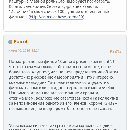
Кашпур - в главной роли? Это надо будет посмотреть.
Кстати, кинокритик Сергей Кудрявцев включил
"Источник" в свой список 100 лучших отечественных
фильмов. (
http://artmoviebase.com/a30
)
Poirot
июня 10, 2016, 22:21
#2815
Посмотрел новый фильм "Stanford prison experiment". Я
что-то краем уха слышал об этом эксперименте, но не
более того. А тут получил полное представление об этом
достаточно рискованном мероприятии. Что интересно,
кое-какие закидоны "исправительных офицеров" из
фильма напомнили закидоны сержантов в моей учебке.
Например, изматывание застиланием кровати,
отжиманием, возложение ответственности на коллектив
за неповиновение одного из его членов. Короче, фильм
познавателен, но шедевром я бы его точно не назвал.
"Из-за плохой видимости через тепловизор прицела я увидел на