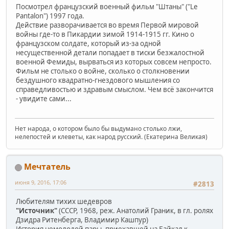
Посмотрел французский военный фильм "Штаны" ("Le
Pantalon") 1997 года.
Действие разворачивается во время Первой мировой
войны где-то в Пикардии зимой 1914-1915 гг. Кино о
французском солдате, который из-за одной
несущественной детали попадает в тиски безжалостной
военной Фемиды, вырваться из которых совсем непросто.
Фильм не столько о войне, сколько о столкновении
бездушного квадратно-гнездового мышления со
справедливостью и здравым смыслом. Чем всё закончится
- увидите сами...
Нет народа, о котором было бы выдумано столько лжи,
нелепостей и клеветы, как народ русский. (Екатерина Великая)
Мечтатель
июня 9, 2016, 17:06
#2813
Любителям тихих шедевров
"Источник"
(СССР, 1968, реж. Анатолий Граник, в гл. ролях
Дзидра Ритенберга, Владимир Кашпур)