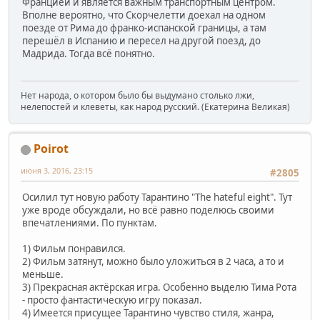
Францией и является важным транспортным центром.
Вполне вероятно, что Скорчелетти доехал на одном
поезде от Рима до франко-испанской границы, а там
перешёл в Испанию и пересел на другой поезд, до
Мадрида. Тогда всё понятно.
Нет народа, о котором было бы выдумано столько лжи,
нелепостей и клеветы, как народ русский. (Екатерина Великая)
Poirot
июня 3, 2016, 23:15
#2805
Осилил тут новую работу Тарантино "The hateful eight". Тут
уже вроде обсуждали, но всё равно поделюсь своими
впечатлениями. По пунктам.
1) Фильм понравился.
2) Фильм затянут, можно было уложиться в 2 часа, а то и
меньше.
3) Прекрасная актёрская игра. Особенно выделю Тима Рота
- просто фантастическую игру показал.
4) Имеется присущее Тарантино чувство стиля, жанра,