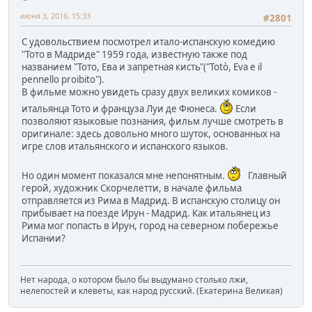
июня 3, 2016, 15:33
#2801
С удовольствием посмотрел итало-испанскую комедию
"Тото в Мадриде" 1959 года, известную также под
названием "Тото, Ева и запретная кисть"("Totò, Eva e il
pennello proibito").
В фильме можно увидеть сразу двух великих комиков -
итальянца Тото и француза Луи де Фюнеса.
Если
позволяют языковые познания, фильм лучше смотреть в
оригинале: здесь довольно много шуток, основанных на
игре слов итальянского и испанского языков.
Но один момент показался мне непонятным.
Главный
герой, художник Скорчелетти, в начале фильма
отправляется из Рима в Мадрид. В испанскую столицу он
прибывает на поезде Ирун - Мадрид. Как итальянец из
Рима мог попасть в Ирун, город на северном побережье
Испании?
Нет народа, о котором было бы выдумано столько лжи,
нелепостей и клеветы, как народ русский. (Екатерина Великая)