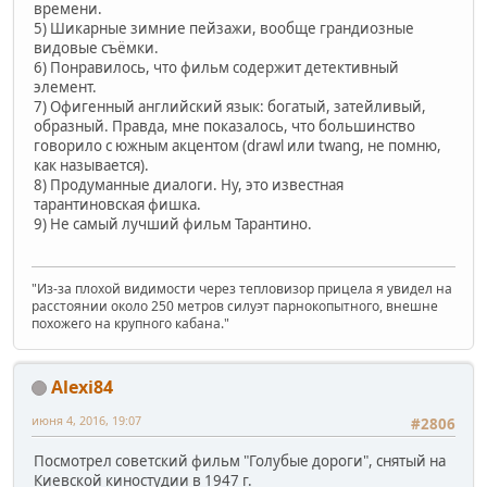
времени.
5) Шикарные зимние пейзажи, вообще грандиозные
видовые съёмки.
6) Понравилось, что фильм содержит детективный
элемент.
7) Офигенный английский язык: богатый, затейливый,
образный. Правда, мне показалось, что большинство
говорило с южным акцентом (drawl или twang, не помню,
как называется).
8) Продуманные диалоги. Ну, это известная
тарантиновская фишка.
9) Не самый лучший фильм Тарантино.
"Из-за плохой видимости через тепловизор прицела я увидел на
расстоянии около 250 метров силуэт парнокопытного, внешне
похожего на крупного кабана."
Alexi84
июня 4, 2016, 19:07
#2806
Посмотрел советский фильм "Голубые дороги", снятый на
Киевской киностудии в 1947 г.