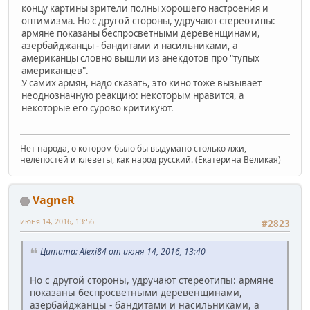
концу картины зрители полны хорошего настроения и
оптимизма. Но с другой стороны, удручают стереотипы:
армяне показаны беспросветными деревенщинами,
азербайджанцы - бандитами и насильниками, а
американцы словно вышли из анекдотов про "тупых
американцев".
У самих армян, надо сказать, это кино тоже вызывает
неоднозначную реакцию: некоторым нравится, а
некоторые его сурово критикуют.
Нет народа, о котором было бы выдумано столько лжи,
нелепостей и клеветы, как народ русский. (Екатерина Великая)
VagneR
июня 14, 2016, 13:56
#2823
Цитата: Alexi84 от июня 14, 2016, 13:40
Но с другой стороны, удручают стереотипы: армяне
показаны беспросветными деревенщинами,
азербайджанцы - бандитами и насильниками, а