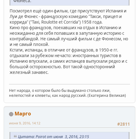
Фюнеса.
Посмотрел ещё один фильм, где присутствуют Испания и
Луи де Фюнес - французскую комедию "Такси, прицеп и
коррида" ("Taxi, Roulotte et Corrida") 1958 года.
Кино про французов, поехавших на отдых в Испанию и
неожиданно для себя попавших в запутанную историю с
контрабандой. Не самый лучший фильм с де Фюнесом, но
и не самый плохой.
Кстати, испанцы, в отличие от французов, в 1950-е гг.
отдыхали за рубежом нечасто: иностранных туристов в
Испанию впускали, а самих испанцев выпускали редко и с
большой осторожностью. Вот такой односторонний
железный занавес.
Нет народа, о котором было бы выдумано столько лжи,
нелепостей и клеветы, как народ русский. (Екатерина Великая)
Марго
июня 9, 2016, 14:12
#2811
Цитата: Poirot от июня 3, 2016, 23:15