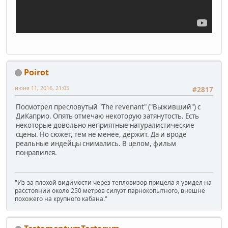
Poirot
июня 11, 2016, 21:05
#2817
Посмотрел пресловутый "The revenant" ("Выживший") с
ДиКаприо. Опять отмечаю некоторую затянутость. Есть
некоторые довольно неприятные натуралистические
сцены. Но сюжет, тем не менее, держит. Да и вроде
реальные индейцы снимались. В целом, фильм
понравился.
"Из-за плохой видимости через тепловизор прицела я увидел на
расстоянии около 250 метров силуэт парнокопытного, внешне
похожего на крупного кабана."