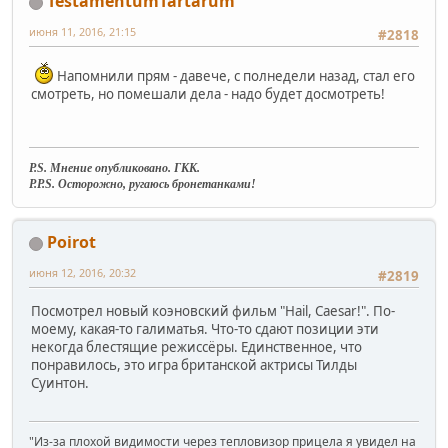
TestamentumTartarum
июня 11, 2016, 21:15
#2818
Напомнили прям - давече, с полнедели назад, стал его
смотреть, но помешали дела - надо будет досмотреть!
P.S. Мнение опубликовано. ГКК.
P.P.S. Осторожно, ругаюсь бронетанками!
Poirot
июня 12, 2016, 20:32
#2819
Посмотрел новый коэновский фильм "Hail, Caesar!". По-
моему, какая-то галиматья. Что-то сдают позиции эти
некогда блестящие режиссёры. Единственное, что
понравилось, это игра британской актрисы Тилды
Суинтон.
"Из-за плохой видимости через тепловизор прицела я увидел на