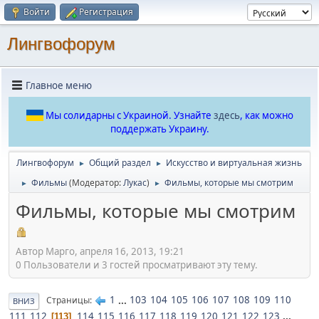
Войти
Регистрация
Лингвофорум
Главное меню
Мы солидарны с Украиной. Узнайте
здесь
, как можно
поддержать Украину.
Лингвофорум
Общий раздел
Искусство и виртуальная жизнь
►
►
Фильмы
(Модератор:
Лукас
)
Фильмы, которые мы смотрим
►
►
Фильмы, которые мы смотрим
Автор Марго, апреля 16, 2013, 19:21
0 Пользователи и 3 гостей просматривают эту тему.
1
...
103
104
105
106
107
108
109
110
Страницы
ВНИЗ
111
112
114
115
116
117
118
119
120
121
122
123
...
113