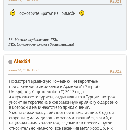
июня 12, 2016, 22:05
#2821
Посмотрите Братья из Гримсби
P.S. Мнение опубликовано. ГКК.
P.P.S. Осторожно, ругаюсь бронетанками!
Alexi84
июня 14, 2016, 13:40
#2822
Посмотрел армянскую комедию "Невероятные
приключения американца в Армении" ("Կորած
Մոլորվածը Հայաստանում") 2012 года.
Американского туриста, отдыхающего в Турции, ветром
уносит на параплане в современную армянскую деревню,
в которой и начинаются его приключения...
У меня сложилось двойственное впечатление. С одной
стороны, фильм довольно запоминающийся, яркий, с
национальным колоритом; глупых или плоских шуток
относительно немного; всё заканчивается хорошо, и к