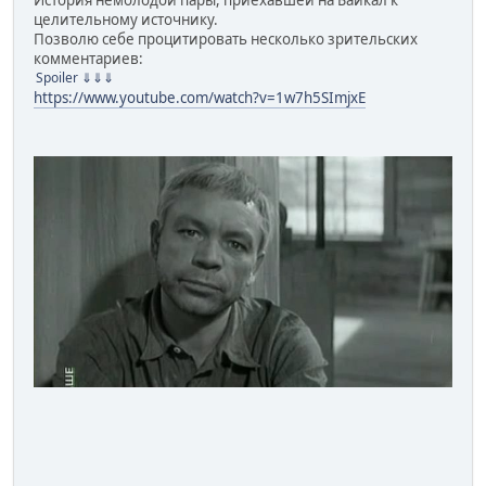
История немолодой пары, приехавшей на Байкал к
целительному источнику.
Позволю себе процитировать несколько зрительских
комментариев:
Spoiler
⇓⇓⇓
https://www.youtube.com/watch?v=1w7h5SImjxE