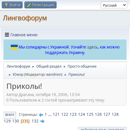
Войти
Регистрация
Лингвофорум
Главное меню
Мы солидарны с Украиной. Узнайте
здесь
, как можно
поддержать Украину.
Лингвофорум
Общий раздел
Просто общение
►
►
Юмор
(Модератор:
wandrien
)
Приколы!
►
►
Приколы!
Автор Драгана, октября 18, 2006, 13:54
0 Пользователи и 2 гостей просматривают эту тему.
1
...
121
122
123
124
125
126
127
128
Страницы
ВНИЗ
129
130
132
131