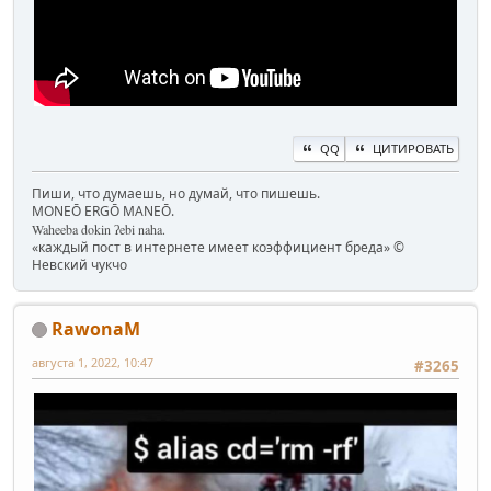
QQ
ЦИТИРОВАТЬ
Пиши, что думаешь, но думай, что пишешь.
MONEŌ ERGŌ MANEŌ.
Waheeba dokin ʔebi naha.
«каждый пост в интернете имеет коэффициент бреда» ©
Невский чукчо
RawonaM
августа 1, 2022, 10:47
#3265