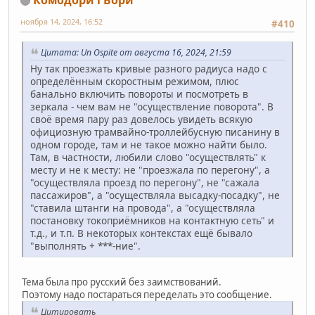
ноября 14, 2024, 16:52
#410
Цитата: Un Ospite от августа 16, 2024, 21:59
Ну так проезжать кривые разного радиуса надо с
определённым скоростным режимом, плюс
банально включить повороты и посмотреть в
зеркала - чем вам не "осуществление поворота". В
своё время пару раз довелось увидеть всякую
официозную трамвайно-троллейбусную писанину в
одном городе, там и не такое можно найти было.
Там, в частности, любили слово "осуществлять" к
месту и не к месту: не "проезжала по перегону", а
"осуществляла проезд по перегону", не "сажала
пассажиров", а "осуществляла высадку-посадку", не
"ставила штанги на провода", а "осуществляла
постановку токоприёмников на контактную сеть" и
т.д., и т.п. В некоторых контекстах ещё бывало
"выполнять + ***-ние".
Тема была про русский без заимствований.
Поэтому надо постараться переделать это сообщение.
Цитировать