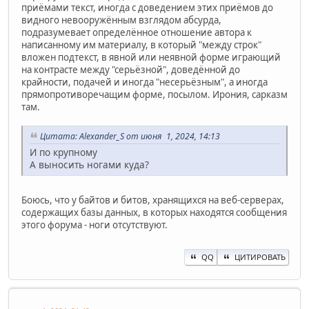
приёмами текст, иногда с доведением этих приёмов до
видного невооружённым взглядом абсурда,
подразумевает определённое отношение автора к
написанному им материалу, в который "между строк"
вложен подтекст, в явной или неявной форме играющий
на контрасте между "серьёзной", доведённой до
крайности, подачей и иногда "несерьёзным", а иногда
прямопротиворечащим форме, посылом. Ирония, сарказм
там.
Цитата: Alexander_S от июня 1, 2024, 14:13
И по крупному
А выносить ногами куда?
Боюсь, что у байтов и битов, хранящихся на веб-серверах,
содержащих базы данных, в которых находятся сообщения
этого форума - ноги отсутствуют.
QQ
ЦИТИРОВАТЬ