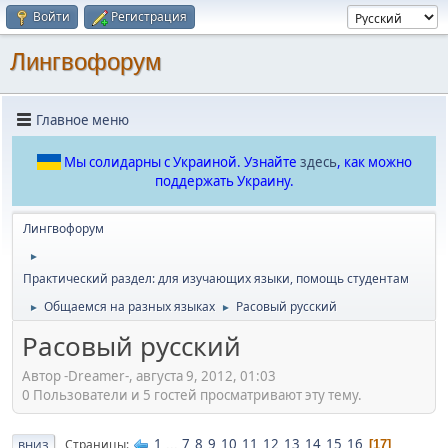
Войти
Регистрация
Лингвофорум
Главное меню
Мы солидарны с Украиной. Узнайте
здесь
, как можно
поддержать Украину.
Лингвофорум
►
Практический раздел: для изучающих языки, помощь студентам
Общаемся на разных языках
Расовый русский
►
►
Расовый русский
Автор -Dreamer-, августа 9, 2012, 01:03
0 Пользователи и 5 гостей просматривают эту тему.
1
...
7
8
9
10
11
12
13
14
15
16
Страницы
17
ВНИЗ