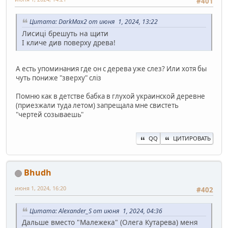
#401
Цитата: DarkMax2 от июня 1, 2024, 13:22
Лисиці брешуть на щити
І кличе див поверху древа!
А есть упоминания где он с дерева уже слез? Или хотя бы
чуть пониже "зверху" слiз
Помню как в детстве бабка в глухой украинской деревне
(приезжали туда летом) запрещала мне свистеть
"чертей созываешь"
QQ
ЦИТИРОВАТЬ
Bhudh
июня 1, 2024, 16:20
#402
Цитата: Alexander_S от июня 1, 2024, 04:36
Дальше вместо "Малежека" (Олега Кутарева) меня