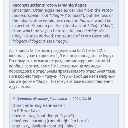
Reconstruction:Proto-Germanic/dagaz
Uncertain. Often explained as derived from the Proto-
Indo-European root *
dʰegʷʰ-
‎("to burn"‎), but the loss of
the labialization would be irregular; *
dawaz
would be
expected. Kroonen posits instead a root *
dʰeǵʰ-
‎("day"‎),
from which he says a heteroclitic noun *
dʰṓǵʰ-r/n-
‎("day"‎) is also derived, the source of Proto-Germanic
*
dōgera-
/*
dōgena-
(see
*
dōg-
)...
Да, корень № 2 можно разделить на № 2.1 и № 2.2, в
любом случае с корнями 1, 3 и 4 они совпадать не будут.
Поэтому это возможное разделение иррелевантно. И
вообще соотношение ПИЕ велярных на периоды
переходов к к отдельным праязыкам это отдельная тема.
Но в корнях *
dey-
> *
dey-n-
, *
dey-w-
вообще нет велярных,
как и в форме *
dadjь
. Поэтому все такие сопоставления
идут лесом.
Цитата: Alexander_S от июня 1, 2024, 04:36
Объяснять ему начинают с
In PIE we have
dheĝhr - day (root dheĝh- "cycle")
dhoğhos - burning (root dheğh- "to burn")
dius - sky, daylight (root dei̯- "sky")