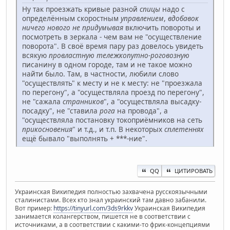
Ну так проезжать кривые разной
спицы
надо с
определённым скоростным
управлением
,
вдобавок
ничего нового не придумывая
включить повороты и
посмотреть в зеркала - чем вам не "осуществление
поворота". В своё время пару раз довелось увидеть
всякую
провластную
тележкопутно-роговозную
писанину в одном городе, там и не такое можно
найти было. Там, в частности, любили слово
"осуществлять" к месту и не к месту: не "проезжала
по перегону", а "осуществляла проезд по перегону",
не "сажала
странников
", а "осуществляла высадку-
посадку", не "ставила
рога
на провода", а
"осуществляла постановку токоприёмников на сеть
прикосновения
" и т.д., и т.п. В некоторых
сплетеннях
ещё бывало "выполнять + ***-ние".
QQ
ЦИТИРОВАТЬ
Украинская Википедия полностью захвачена русскоязычными
сталинистами. Всех кто знал украинский там давно забанили.
Вот пример:
https://tinyurl.com/3ds9rkkv
Украинская Википедия
занимается колангерством, пишется не в соответствии с
источниками, а в соответствии с какими-то фрик-концепциями