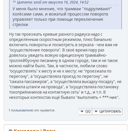
Цитата: злой от августа 16, 2024, 14:52
У меня было мнение, что трамваи "подруливают"
колёсами сами, и вожатый процессом поворота
управляет только при помощи переключения
стрелки
Ну так проезжать кривые разного радиуса надо с
определённым скоростным режимом, плюс банально
включить повороты и посмотреть в зеркала - чем вам не
"осуществление поворота". В своё время пару раз
довелось увидеть всякую официозную трамвайно-
троллейбусную писанину в одном городе, там и не такое
можно найти было. Там, в частности, любили слово
"осуществлять" к месту и не к месту: не "проезжала по
перегону", а "осуществляла проезд по перегону", не
"сажала пассажиров", а "осуществляла высадку-посадку", не
"ставила штанги на провода", а "осуществляла постановку
токоприёмников на контактную сеть" и т.д., и т.п. В
некоторых контекстах ещё бывало "выполнять + ***-ние".
1 пользователю
это нравится.
QQ
ЦИТИРОВАТЬ
Комодори і Вори