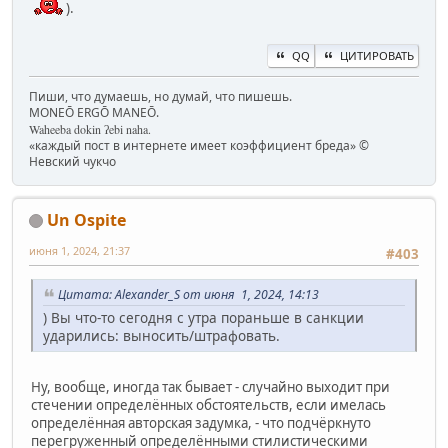
).
QQ
ЦИТИРОВАТЬ
Пиши, что думаешь, но думай, что пишешь.
MONEŌ ERGŌ MANEŌ.
Waheeba dokin ʔebi naha.
«каждый пост в интернете имеет коэффициент бреда» ©
Невский чукчо
Un Ospite
июня 1, 2024, 21:37
#403
Цитата: Alexander_S от июня 1, 2024, 14:13
) Вы что-то сегодня с утра пораньше в санкции
ударились: выносить/штрафовать.
Ну, вообще, иногда так бывает - случайно выходит при
стечении определённых обстоятельств, если имелась
определённая авторская задумка, - что подчёркнуто
перегруженный определёнными стилистическими