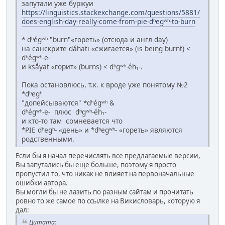
запутали уже буржуи
https://linguistics.stackexchange.com/questions/5881/
does-english-day-really-come-from-pie-dʰegʷʰ-to-burn
* dʰégʷʰ "burn"«гореть» (отсюда и англ day)
на санскрите dáhati «сжигается» (is being burnt) <
dʰégʷʰ-e-
и kṣā́yat «горит» (burns) < dʰgʷʰ-éh₁-.
Пока остановлюсь, т.к. к вроде уже понятому №2
*dʰegʰ
"допейсываются" *dʰégʷʰ &
dʰégʷʰ-e- плюс dʰgʷʰ-éh₁-
и кто-то там сомневается что
*PIE dʰegʰ- «день» и *dʰegʷʰ- «гореть» являются
родственными.
Если бы я начал перечислять все предлагаемые версии,
Вы запутались бы ещё больше, поэтому я просто
пропустил то, что никак не влияет на первоначальные
ошибки автора.
Вы могли бы не лазить по разным сайтам и прочитать
ровно то же самое по ссылке на Викисловарь, которую я
дал:
Цитата: