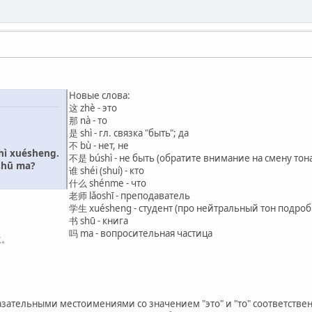
Новые слова:
这 zhè - это
那 nà - то
是 shì - гл. связка "быть"; да
不 bù - нет, не
shì xuésheng.
不是 búshì - не быть (обратите внимание на смену тон
 shū ma?
谁 shéi (shuí) - кто
什么 shénme - что
老师 lǎoshī - преподаватель
学生 xuésheng - студент (про нейтральный тон подроб
书 shū - книга
吗 ma - вопросительная частица
生。
азательными местоимениями со значением "это" и "то" соответствен