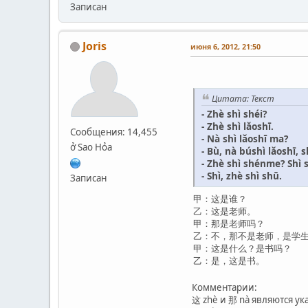
Записан
Joris
июня 6, 2012, 21:50
Цитата: Текст
- Zhè shì shéi?
- Zhè shì lǎoshī.
Сообщения: 14,455
- Nà shì lǎoshī ma?
ở Sao Hỏa
- Bù, nà búshì lǎoshī, 
- Zhè shì shénme? Shì
- Shì, zhè shì shū.
Записан
甲：这是谁？
乙：这是老师。
甲：那是老师吗？
乙：不，那不是老师，是学
甲：这是什么？是书吗？
乙：是，这是书。
Комментарии:
这 zhè и 那 nà являются ук