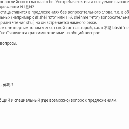
налог английского глагола to be. Употребляется если сказуемое в
редложении N1是N2.
стица ставится в предложениях без вопросительного слова, т.е. в о
ьных (например с 谁 shéi "кто" или 什么 shénme "что") вопросительна
риант чтения shuí, но он встречается намного реже.
гом с четвертым тоном меняет свой тон на второй, как в 不是 búshì "не
"нет" являются краткими ответами на общий воспрос.
 вопросы.
，你呢？
бщий и специальный (где возможно) вопрос к предложениям.