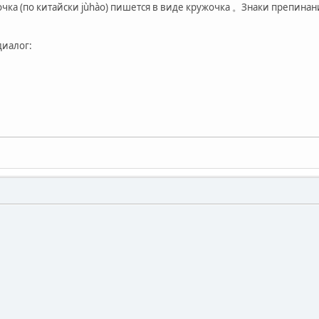
очка (по китайски jùhào) пишется в виде кружочка 。Знаки препинан
диалог: