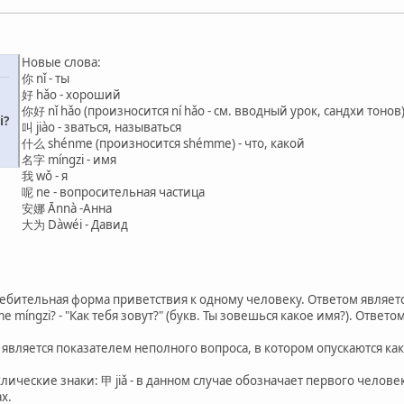
Новые слова:
你 nǐ - ты
好 hǎo - хороший
你好 nǐ hǎo (произносится ní hǎo - см. вводный урок, сандхи тонов
i?
叫 jiào - зваться, называться
什么 shénme (произносится shémme) - что, какой
名字 míngzi - имя
我 wǒ - я
呢 ne - вопросительная частица
安娜 Ānnà -Анна
大为 Dàwéi - Давид
ебительная форма приветствия к одному человеку. Ответом являет
ngzi? - "Как тебя зовут?" (букв. Ты зовешься какое имя?). Ответом н
e является показателем неполного вопроса, в котором опускаются к
лические знаки: 甲 jiǎ - в данном случае обозначает первого человека
х.