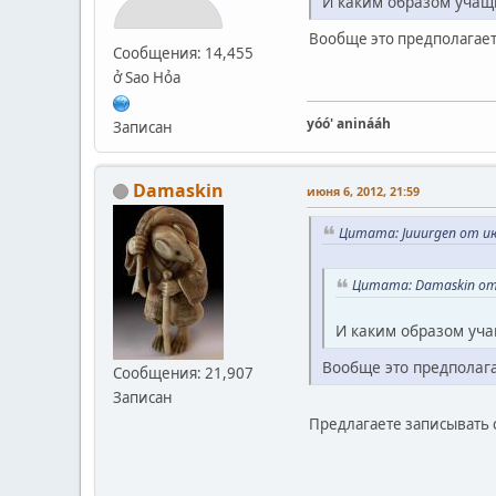
И каким образом учащи
Вообще это предполагает
Сообщения: 14,455
ở Sao Hỏa
yóó' aninááh
Записан
Damaskin
июня 6, 2012, 21:59
Цитата: Juuurgen от ию
Цитата: Damaskin от 
И каким образом уча
Вообще это предполага
Сообщения: 21,907
Записан
Предлагаете записывать 