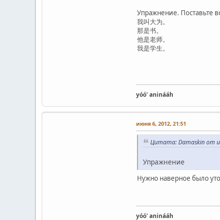
Упражнение. Поставьте в
我叫大为。
那是书。
他是老师。
我是学生。
yóó' aninááh
июня 6, 2012, 21:51
Цитата: Damaskin от ию
Упражнение
Нужно наверное было уточ
yóó' aninááh