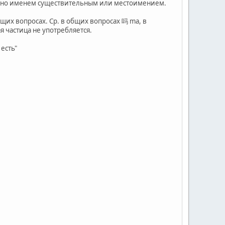
ыражено именем существительным или местоимением.
бщих вопросах. Ср. в общих вопросах 吗 ma, в
я частица не употребляется.
 есть"