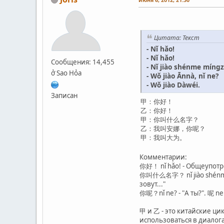
Цитата: Текст
- Nǐ hǎo!
- Nǐ hǎo!
Сообщения: 14,455
- Nǐ jiào shénme míngz
ở Sao Hỏa
- Wǒ jiào Ānnà, nǐ ne?
- Wǒ jiào Dàwéi.
Записан
甲：你好！
乙：你好！
甲：你叫什么名字？
乙：我叫安娜，你呢？
甲：我叫大为。
Комментарии:
你好！ nǐ hǎo! - Общеупотр
你叫什么名字？ nǐ jiào shénme mí
зовут..."
你呢？nǐ ne? - "А ты?". 呢 n
甲 и 乙 - это китайские цик
использоваться в диалога