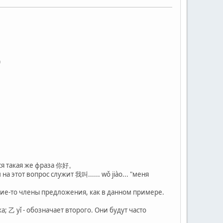
)
ся такая же фраза 你好。
а этот вопрос служит 我叫...... wǒ jiào... "меня
акие-то члены предложения, как в данном примере.
; 乙 yǐ - обозначает второго. Они будут часто