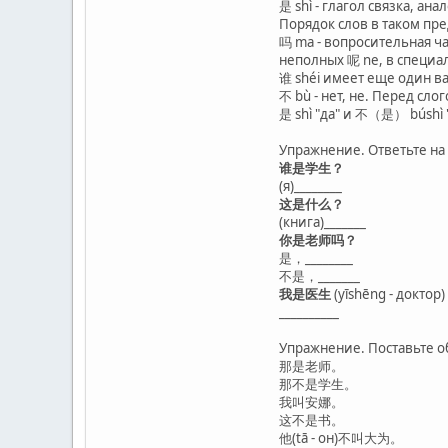
是 shì - глагол связка, а
Порядок слов в таком п
吗 ma - вопросительная ча
неполных 呢 ne, в специал
谁 shéi имеет еще один ва
不 bù - нет, не. Перед сло
是 shì "да" и 不（是） búshì 
Упражнение. Ответьте на
谁是学生？
(я)________
这是什么？
(книга)_______
你是老师吗？
是，________
不是，_______
我是医生
(yīshēng - доктор)
__________
Упражнение. Поставьте о
那是老师。
那不是学生。
我叫安娜。
这不是书。
他(tā - он)不叫大为。