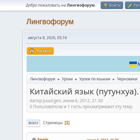
Добро пожаловать на
Лингвофорум
.
Войти
Рег
Лингвофорум
августа 8, 2026, 05:16
Начало
М
Лингвофорум
Уроки
Уроки по языкам
Черновики
►
►
►
Китайский язык (путунхуа). 
Автор Juuurgen, июня 6, 2012, 21:30
0 Пользователи и 1 гость просматривают эту тему.
Страницы
1
ВНИЗ
Joris
июня 6, 2012, 21:30