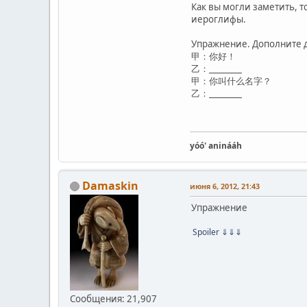
Как вы могли заметить, т
иероглифы.
Упражнение. Дополните 
甲：你好！
乙：________
甲：你叫什么名字？
乙：________
yóó' aninááh
Damaskin
июня 6, 2012, 21:43
Упражнение
Spoiler
⇓⇓⇓
Сообщения: 21,907