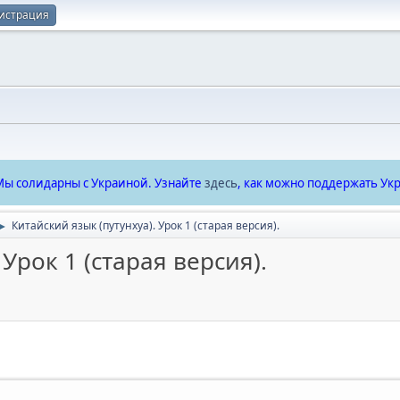
истрация
ы солидарны с Украиной. Узнайте
здесь
, как можно поддержать Укр
Китайский язык (путунхуа). Урок 1 (старая версия).
►
Урок 1 (старая версия).