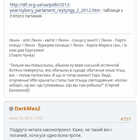
http://dif.org.ua/ua/polls/2012-
year/vybory_parlament_reytyngy_2_2012.htm
- таблиця з
п'ятого питання
Ленін - апо! Ленін - квітя! / Ленін - сонце у зеніті! / Ленін - Партії
отиць! / Ленін - буржуям кониць! / Ленін - Карла Маркса син, / їх
нам дав Єрусалим!
(Павло Чучка)
"Тильки мы помыслылы, абыхом ку вере наськой истинной
ботяна повернуты, яко обачылы в сьроде обитанья оных птыц
вас – попов папэжских. И що ж тэпэр маемо? Горэ, бида,
огорченье! Ибо крычаты сталы тыя птыцы святодавныя: «Аллах
акбар!», од вас одступовавшы. Що вы там робылы?" (Сяргей
Балахонаў)
DarkMax2
июня 15, 2012, 11:02
#757
Подруга читала законопроект. Каже, не такий він і
поганий, хоча усе одно вона проти.