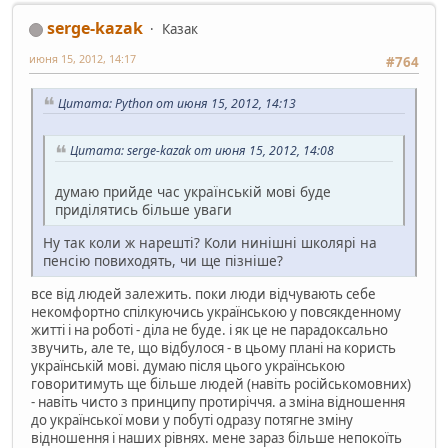
serge-kazak
Казак
июня 15, 2012, 14:17
#764
Цитата: Python от июня 15, 2012, 14:13
Цитата: serge-kazak от июня 15, 2012, 14:08
думаю прийде час українській мові буде
приділятись більше уваги
Ну так коли ж нарешті? Коли нинішні школярі на
пенсію повиходять, чи ще пізніше?
все від людей залежить. поки люди відчувають себе
некомфортно спілкуючись українською у повсякденному
житті і на роботі - діла не буде. і як це не парадоксально
звучить, але те, що відбулося - в цьому плані на користь
українській мові. думаю після цього українською
говоритимуть ще більше людей (навіть російськомовних)
- навіть чисто з принципу протиріччя. а зміна відношення
до української мови у побуті одразу потягне зміну
відношення і наших рівнях. мене зараз більше непокоїть