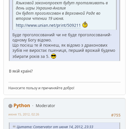
Языковой законопроект будут проталкивать в
день игры Украина-Англия
Он будет проголосован в Верховной Раде во
втором чтении 19 июня.
http://www.unian.net/print/509211
Буде проголосований чи не буде проголосований-
одному Богу відомо.
Що посієш те й пожнеш, як відомо з драконових
зубів не виростає пшениця, перший врожай будемо
збирати років за 5.
В якiй країні?
Наносите пользу и причиняйте добро!
Python
Moderator
июня 15, 2012, 02:26
#755
Цитата: Conservator от июня 14, 2012, 23:33