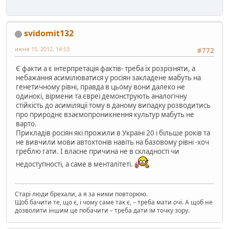
svidomit132
июня 15, 2012, 14:53
#772
Є факти а є інтерпретація фактів- треба їх розрізняти, а
небажання асимілюватися у росіян закладене мабуть на
генетичному рівні, правда в цьому вони далеко не
одинокі, вірмени та євреї демонструють аналогічну
стійкість до асиміляції тому в даному випадку розводитись
про природнє взаємопроникнення культур мабуть не
варто.
Прикладів росіян які прожили в Україні 20 і більше років та
не вивчили мови автохтонів навіть на базовому рівні -хоч
греблю гати. І власне причина не в складності чи
недоступності, а саме в менталітеті.
Старі люди брехали, а я за ними повторюю.
Щоб бачити те, що є, і чому саме так є, – треба мати очі. А щоб не
дозволити іншим це побачити – треба дати їм точку зору.