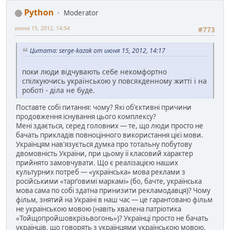
Python
Moderator
июня 15, 2012, 14:54
#773
Цитата: serge-kazak от июня 15, 2012, 14:17
поки люди відчувають себе некомфортно
спілкуючись українською у повсякденному житті і на
роботі - діла не буде.
Поставте собі питання: чому? Які об'єктивні причини
продовження існування цього комплексу?
Мені здається, серед головних — те, що люди просто не
бачать прикладів повноцінного використання цієї мови.
Українцям нав'язується думка про тотальну побутову
двомовність України, при цьому її класовий характер
прийнято замовчувати. Що є реалізацією наших
культурних потреб — «українська» мова реклами з
російськими «тарґовимі маркамі» (бо, бачте, українська
мова сама по собі здатна принизити рекламодавця)? Чому
фільм, знятий на Україні в наш час — це гарантовано фільм
не українською мовою (навіть хвалена патріотика
«Тойщопройшовкрізьвогонь»)? Українці просто не бачать
українців, що говорять з українцями українською мовою,