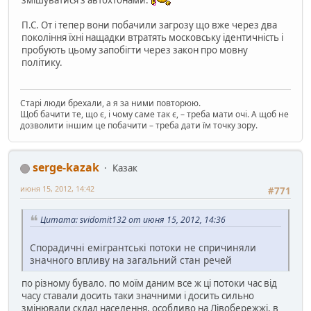
змішуватися з автохтонами.
П.С. От і тепер вони побачили загрозу що вже через два
покоління їхні нащадки втратять московську ідентичність і
пробують цьому запобігти через закон про мовну
політику.
Старі люди брехали, а я за ними повторюю.
Щоб бачити те, що є, і чому саме так є, – треба мати очі. А щоб не
дозволити іншим це побачити – треба дати їм точку зору.
serge-kazak
Казак
июня 15, 2012, 14:42
#771
Цитата: svidomit132 от июня 15, 2012, 14:36
Спорадичні емігрантські потоки не спричиняли
значного впливу на загальний стан речей
по різному бувало. по моїм даним все ж ці потоки час від
часу ставали досить таки значними і досить сильно
змінювали склад населення, особливо на Лівобережжі, в