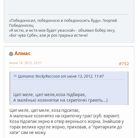
«Победоносил, победоносю и победоносить буду». Георгий
Победоносец
«Я мстю, и мстя моя будет ужасной» - объявил бобёр лесу.
«Бог чува Србе», али је рок трајања истиче!
Алмас
июня 14, 2012, 23:11
#752
Цитата: RockyRaccoon от июня 13, 2012, 11:47
Цап меле, цап меле,коза пiдбирає,
А малéнькi козенятки на скрипочкi грають...)
Цап меле, цап меле, коза підсипає,
А маленьке козенятко на скрипочку грає! (куб. варіант)
Коза підсипає зерно в отвір верхнього жорна. Знайшов у
горах велике кругле жорно, приховав, а "притаркати до
хати" сам не можу.