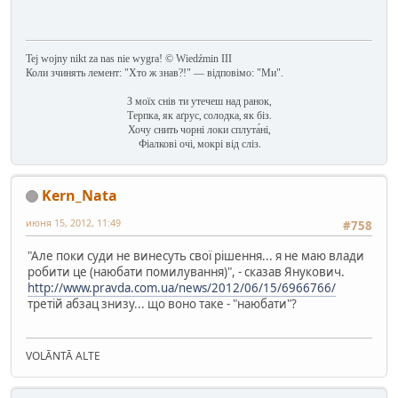
Tej wojny nikt za nas nie wygra! © Wiedźmin III
Коли зчинять лемент: "Хто ж знав?!" — відповімо: "Ми".
З моїх снів ти утечеш над ранок,
Терпка, як аґрус, солодка, як біз.
Хочу снить чорні локи сплута́ні,
Фіалкові очі, мокрі від сліз.
Kern_Nata
июня 15, 2012, 11:49
#758
"Але поки суди не винесуть свої рішення... я не маю влади
робити це (наюбати помилування)", - сказав Янукович.
http://www.pravda.com.ua/news/2012/06/15/6966766/
третій абзац знизу... що воно таке - "наюбати"?
VOLĀNTĀ ALTE