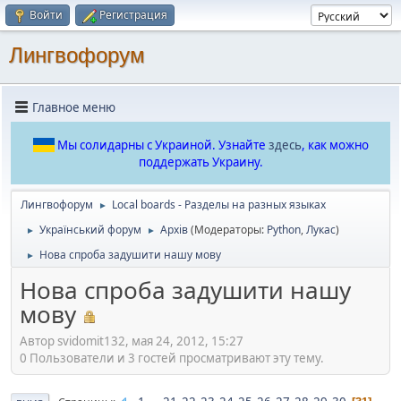
Войти
Регистрация
Лингвофорум
Главное меню
Мы солидарны с Украиной. Узнайте
здесь
, как можно
поддержать Украину.
Лингвофорум
Local boards - Разделы на разных языках
►
Український форум
Архів
(Модераторы:
Python
,
Лукас
)
►
►
Нова спроба задушити нашу мову
►
Нова спроба задушити нашу
мову
Автор svidomit132, мая 24, 2012, 15:27
0 Пользователи и 3 гостей просматривают эту тему.