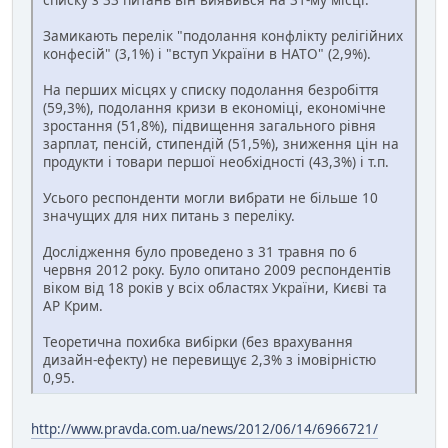
Замикають перелік "подолання конфлікту релігійних
конфесій" (3,1%) і "вступ України в НАТО" (2,9%).
На перших місцях у списку подолання безробіття
(59,3%), подолання кризи в економіці, економічне
зростання (51,8%), підвищення загального рівня
зарплат, пенсій, стипендій (51,5%), зниження цін на
продукти і товари першої необхідності (43,3%) і т.п.
Усього респонденти могли вибрати не більше 10
значущих для них питань з переліку.
Дослідження було проведено з 31 травня по 6
червня 2012 року. Було опитано 2009 респондентів
віком від 18 років у всіх областях України, Києві та
АР Крим.
Теоретична похибка вибірки (без врахування
дизайн-ефекту) не перевищує 2,3% з імовірністю
0,95.
http://www.pravda.com.ua/news/2012/06/14/6966721/