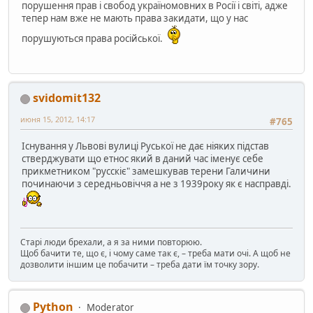
порушення прав і свобод україномовних в Росії і світі, адже
тепер нам вже не мають права закидати, що у нас
порушуються права російської.
svidomit132
июня 15, 2012, 14:17
#765
Існування у Львові вулиці Руської не дає ніяких підстав
стверджувати що етнос який в даний час іменує себе
прикметником "русскіє" замешкував терени Галичини
починаючи з середньовіччя а не з 1939року як є насправді.
Старі люди брехали, а я за ними повторюю.
Щоб бачити те, що є, і чому саме так є, – треба мати очі. А щоб не
дозволити іншим це побачити – треба дати їм точку зору.
Python
Moderator