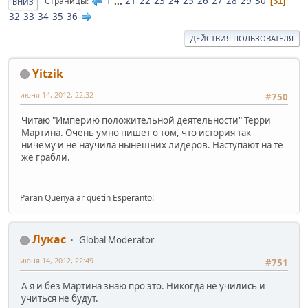
1
...
21
22
23
24
25
26
27
28
29
30
Страницы
31
ВНИЗ
32
33
34
35
36
ДЕЙСТВИЯ ПОЛЬЗОВАТЕЛЯ
Yitzik
июня 14, 2012, 22:32
#750
Читаю "Империю положительной деятельности" Терри
Мартина. Очень умно пишет о том, что история так
ничему и не научила нынешних лидеров. Наступают на те
же грабли.
Paran Quenya ar quetin Esperanto!
Лукас
Global Moderator
июня 14, 2012, 22:49
#751
А я и без Мартина знаю про это. Никогда не учились и
учиться не будут.