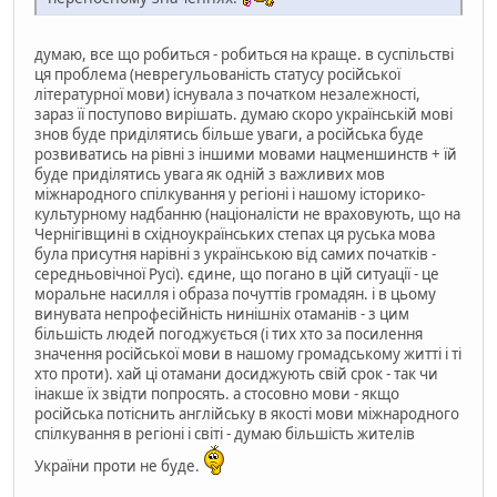
думаю, все що робиться - робиться на краще. в суспільстві
ця проблема (неврегульованість статусу російської
літературної мови) існувала з початком незалежності,
зараз її поступово вирішать. думаю скоро українській мові
знов буде приділятись більше уваги, а російська буде
розвиватись на рівні з іншими мовами нацменшинств + їй
буде приділятись увага як одній з важливих мов
міжнародного спілкування у регіоні і нашому історико-
культурному надбанню (націоналісти не враховують, що на
Чернігівщині в східноукраїнських степах ця руська мова
була присутня нарівні з українською від самих початків -
середньовічної Русі). єдине, що погано в цій ситуації - це
моральне насилля і образа почуттів громадян. і в цьому
винувата непрофесійність нинішніх отаманів - з цим
більшість людей погоджується (і тих хто за посилення
значення російської мови в нашому громадському житті і ті
хто проти). хай ці отамани досиджують свій срок - так чи
інакше їх звідти попросять. а стосовно мови - якщо
російська потіснить англійську в якості мови міжнародного
спілкування в регіоні і світі - думаю більшість жителів
України проти не буде.