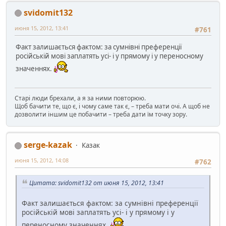
svidomit132
июня 15, 2012, 13:41
#761
Факт залишається фактом: за сумнівні преференції
російській мові заплатять усі- і у прямому і у переносному
значеннях.
Старі люди брехали, а я за ними повторюю.
Щоб бачити те, що є, і чому саме так є, – треба мати очі. А щоб не
дозволити іншим це побачити – треба дати їм точку зору.
serge-kazak
Казак
июня 15, 2012, 14:08
#762
Цитата: svidomit132 от июня 15, 2012, 13:41
Факт залишається фактом: за сумнівні преференції
російській мові заплатять усі- і у прямому і у
переносному значеннях.