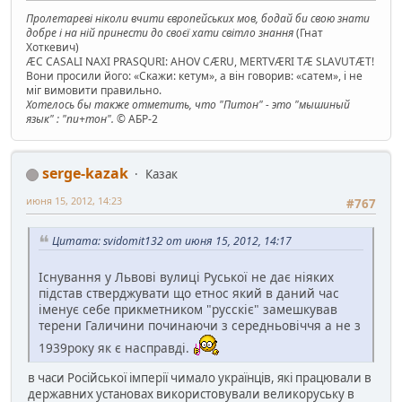
Пролетареві ніколи вчити європейських мов, бодай би свою знати
добре і на ній принести до своєї хати світло знання
(Гнат
Хоткевич)
ÆC CASALI NAXI PRASQURI: AHOV CÆRU, MERTVÆRI TÆ SLAVUTÆT!
Вони просили його: «Скажи: кетум», а він говорив: «сатем», і не
міг вимовити правильно.
Хотелось бы также отметить, что "Питон" - это "мышиный
язык" : "пи+тон".
© АБР-2
serge-kazak
Казак
июня 15, 2012, 14:23
#767
Цитата: svidomit132 от июня 15, 2012, 14:17
Існування у Львові вулиці Руської не дає ніяких
підстав стверджувати що етнос який в даний час
іменує себе прикметником "русскіє" замешкував
терени Галичини починаючи з середньовіччя а не з
1939року як є насправді.
в часи Російської імперії чимало українців, які працювали в
державних установах використовували великоруську в