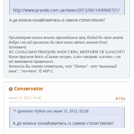
http://www.pravda.com.ua/news/2012/06/14/6966721/
А де можна ознайомитись із самою статистикою?
Пролетареві ніколи вчити європейських мов, бодай би свою знати
добре і на ній принести до своєї хати світло знання
(Гнат
Хоткевич)
ÆC CASALI NAXI PRASQURI: AHOV CÆRU, MERTVÆRI TÆ SLAVUTÆT!
Вони просили його: «Скажи: кетум», а він говорив: «сатем», і не
міг вимовити правильно.
Хотелось бы также отметить, что "Питон" - это "мышиный
язык" : "пи+тон".
© АБР-2
Conservator
июня 15, 2012, 10:24
#756
Цитата: Python от июня 15, 2012, 02:26
А де можна ознайомитись із самою статистикою?