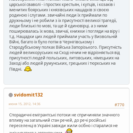
царської сваволі - і простих крестьян, і купців, і козаків і
іменитих боярських і князівських нащадків зі своєю
родиною і слугами. звичайні люди їх приймали по
дружньому і не робили з їх присутності великої трагедії,
люди близькі по мові, та ще й єдиновірці. а з ними
поширювалась їх мова, звичаї, книжки і погляди на віру і
т.д. Нащадки цих людей приймали участь у Визвольній
Війні, багато їх було потім в Чернігівському і
Стародубському полках Війська Запорізького. Присутність
людей великоруських на Сході нічим не відрізняється від
присутності людей польських, литовських, німецьких на
Заході або людей румунських, грецьких і тюркських на
Півдні.
svidomit132
июня 15, 2012, 14:36
#770
Спорадичні емігрантські потоки не спричиняли значного
впливу на загальний стан речей, до речі російські
переселенці в Україні завжди жили осібно і старалися не