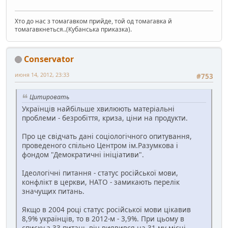
Хто до нас з томагавком прийде, той од томагавка й
томагавкнеться..(Кубанська приказка).
Conservator
июня 14, 2012, 23:33
#753
Цитировать
Українців найбільше хвилюють матеріальні
проблеми - безробіття, криза, ціни на продукти.
Про це свідчать дані соціологічного опитування,
проведеного спільно Центром ім.Разумкова і
фондом "Демократичні ініціативи".
Ідеологічні питання - статус російської мови,
конфлікт в церкви, НАТО - замикають перелік
значущих питань.
Якщо в 2004 році статус російської мови цікавив
8,9% українців, то в 2012-м - 3,9%. При цьому в
списку з 33 питань він виявився на 31-му місці.