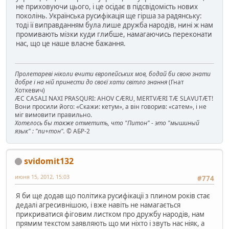
не приховуючи цього, і це осідає в підсвідомість нових
поколінь. Українська русифікація ще гірша за радянську:
тоді її виправданням була лише дружба народів, нині ж нам
промивають мізки куди глибше, намагаючись переконати
нас, що це наше власне бажання.
Пролетареві ніколи вчити європейських мов, бодай би свою знати
добре і на ній принести до своєї хати світло знання
(Гнат
Хоткевич)
ÆC CASALI NAXI PRASQURI: AHOV CÆRU, MERTVÆRI TÆ SLAVUTÆT!
Вони просили його: «Скажи: кетум», а він говорив: «сатем», і не
міг вимовити правильно.
Хотелось бы также отметить, что "Питон" - это "мышиный
язык" : "пи+тон".
© АБР-2
svidomit132
июня 15, 2012, 15:03
#774
Я би ще додав що політика русифікації з плином років стає
дедалі агресивнішою, і вже навіть не намагається
прикриватися фіговим листком про дружбу народів, нам
прямим текстом заявляють що ми ніхто і звуть нас ніяк, а