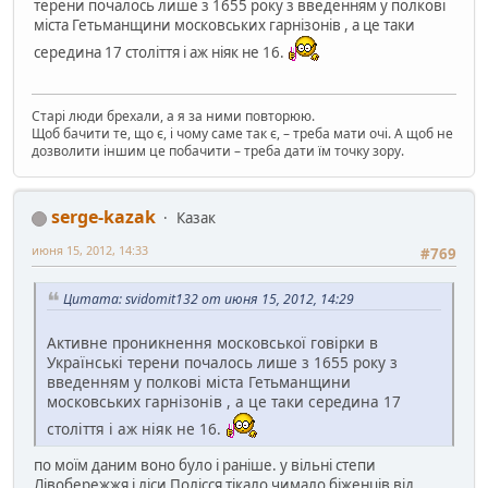
терени почалось лише з 1655 року з введенням у полкові
міста Гетьманщини московських гарнізонів , а це таки
середина 17 століття і аж ніяк не 16.
Старі люди брехали, а я за ними повторюю.
Щоб бачити те, що є, і чому саме так є, – треба мати очі. А щоб не
дозволити іншим це побачити – треба дати їм точку зору.
serge-kazak
Казак
июня 15, 2012, 14:33
#769
Цитата: svidomit132 от июня 15, 2012, 14:29
Активне проникнення московської говірки в
Українські терени почалось лише з 1655 року з
введенням у полкові міста Гетьманщини
московських гарнізонів , а це таки середина 17
століття і аж ніяк не 16.
по моїм даним воно було і раніше. у вільні степи
Лівобережжя і ліси Полісся тікало чимало біженців від