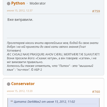
Python
Moderator
июня 15, 2012, 12:37
#759
Вже виправили.
Пролетареві ніколи вчити європейських мов, бодай би свою знати
добре і на ній принести до своєї хати світло знання
(Гнат
Хоткевич)
ÆC CASALI NAXI PRASQURI: AHOV CÆRU, MERTVÆRI TÆ SLAVUTÆT!
Вони просили його: «Скажи: кетум», а він говорив: «сатем», і не
міг вимовити правильно.
Хотелось бы также отметить, что "Питон" - это "мышиный
язык" : "пи+тон".
© АБР-2
Conservator
июня 15, 2012, 13:20
#760
Цитата: DarkMax2 от июня 15, 2012, 11:02