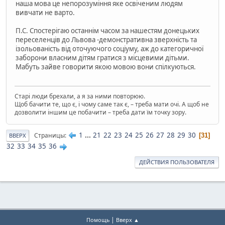
наша мова це непорозуміння яке освіченим людям
вивчати не варто.
П.С. Спостерігаю останнім часом за нашестям донецьких
переселенців до Львова -демонстративна зверхність та
ізольованість від оточуючого соціуму, аж до категоричної
заборони власним дітям гратися з місцевими дітьми.
Мабуть зайве говорити якою мовою вони спілкуються.
Старі люди брехали, а я за ними повторюю.
Щоб бачити те, що є, і чому саме так є, – треба мати очі. А щоб не
дозволити іншим це побачити – треба дати їм точку зору.
1
...
21
22
23
24
25
26
27
28
29
30
Страницы
31
ВВЕРХ
32
33
34
35
36
ДЕЙСТВИЯ ПОЛЬЗОВАТЕЛЯ
|
Помощь
Вверх ▲