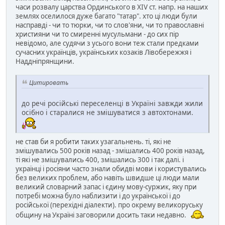
часи розвалу царства Ординського в XIV ст. напр. на наших
землях оселилося дуже багато "татар". хто ці люди були
насправді - чи то тюрки, чи то слов'яни, чи то православні
християни чи то смиренні мусульмани - до сих пір
невідомо, але судячи з усього вони теж стали предками
сучасних українців, українських козаків Лівобережжя і
Наддніпрянщини.
Цитировать
до речі російські переселенці в Україні завжди жили
осібно і старалися не змішуватися з автохтонами.
не став би я робити таких узагальнень. ті, які не
змішувались 500 років назад - змішались 400 років назад,
ті які не змішувались 400, змішались 300 і так далі. і
українці і росіяни часто знали обидві мови і користувались
без великих проблем, або навіть швидше ці люди мали
великий словарний запас і єдину мову-суржик, яку при
потребі можна було наблизити і до української і до
російської (перехідні діалекти). про окрему великоруську
общину на Україні заговорили досить таки недавно.