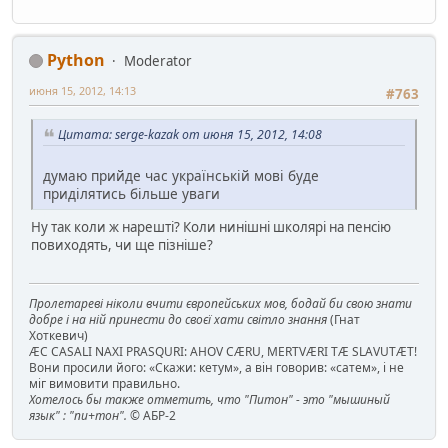
Python
Moderator
июня 15, 2012, 14:13
#763
Цитата: serge-kazak от июня 15, 2012, 14:08
думаю прийде час українській мові буде
приділятись більше уваги
Ну так коли ж нарешті? Коли нинішні школярі на пенсію
повиходять, чи ще пізніше?
Пролетареві ніколи вчити європейських мов, бодай би свою знати
добре і на ній принести до своєї хати світло знання
(Гнат
Хоткевич)
ÆC CASALI NAXI PRASQURI: AHOV CÆRU, MERTVÆRI TÆ SLAVUTÆT!
Вони просили його: «Скажи: кетум», а він говорив: «сатем», і не
міг вимовити правильно.
Хотелось бы также отметить, что "Питон" - это "мышиный
язык" : "пи+тон".
© АБР-2