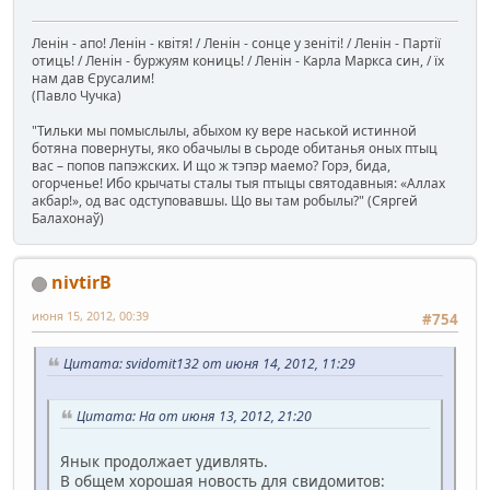
Ленін - апо! Ленін - квітя! / Ленін - сонце у зеніті! / Ленін - Партії
отиць! / Ленін - буржуям кониць! / Ленін - Карла Маркса син, / їх
нам дав Єрусалим!
(Павло Чучка)
"Тильки мы помыслылы, абыхом ку вере наськой истинной
ботяна повернуты, яко обачылы в сьроде обитанья оных птыц
вас – попов папэжских. И що ж тэпэр маемо? Горэ, бида,
огорченье! Ибо крычаты сталы тыя птыцы святодавныя: «Аллах
акбар!», од вас одступовавшы. Що вы там робылы?" (Сяргей
Балахонаў)
nivtirB
июня 15, 2012, 00:39
#754
Цитата: svidomit132 от июня 14, 2012, 11:29
Цитата: На от июня 13, 2012, 21:20
Янык продолжает удивлять.
В общем хорошая новость для свидомитов: