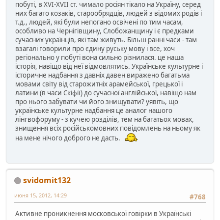
побуті, в XVI-XVII ст. чимало росіян тікало на Україну, серед
них багато козаків, старообрядців, людей з відомих родів і
т.д., людей, які були непогано освічені по тим часам,
особливо на Чернігівщину, Слобожанщину і є предками
сучасних українців, які там живуть. Більш ранні часи - там
взагалі говорили про єдину руську мову і все, хоч
регіонально у побуті вона сильно різнилася. це наша
історія, навіщо від неї відмовлятись. Українське культурне і
історичне надбання з давніх давен виражено багатьма
мовами світу від старожитніх арамейської, грецької і
латини (в часи Скіфії) до сучасної англійської, навіщо нам
про нього забувати чи його знищувати? уявіть, що
українське культурне надбання це аналог нашого
лінгвофоруму - з кучею розділів, тем на багатьох мовах,
знищення всіх російськомовних повідомлень на ньому як
на мене нічого доброго не дасть.
svidomit132
июня 15, 2012, 14:29
#768
Активне проникнення московської говірки в Українські