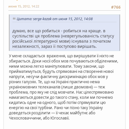
июня 15, 2012, 14:22
#766
Цитата: serge-kazak от июня 15, 2012, 14:08
думаю, все що робиться - робиться на краще. в
суспільстві ця проблема (неврегульованість статусу
російської літературної мови) існувала з початком
незалежності, зараз її поступово вирішать.
У мене складається враження, що вирішувати її ніхто не
збирається. Доки носії обох мов почуваються обділеними,
ними можна легко маніпулювати. Тому закони, що
прийматимуться, будуть спрямовані на створення нової
напруги, несучи фактичну дискримінацію обох мов у
різних галузях. Те, що на Україні практично нема
україномовних телеканалів (лише двомовні) — теж
проблема, про яку не слід мовчати. Нас цілеспрямовано
намагаються довести до такого стану, коли ми почнемо
кидатись одне на одного, щоб потім спрямувати цю
енергію на свої турбіни. Рано чи пізно таку Україну
доведеться розділити — її чекає майбутнє або
Чехословаччини, або Югославії.