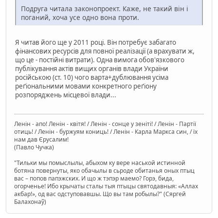
Подруга читала законопроект. Каже, не такий він і
поганий, хоча усе одно вона проти.
Я читав його ще у 2011 році. Він потребує забагато
фінансових ресурсів для повної реалізації (а врахувати ж,
що це - постійні витрати). Одна вимога обов'язкового
публікування актів вищих органів влади України
російською (ст. 10) чого варта+дублювання усіма
реґіональними мовами конкретного реґіону
розпоряджень місцевої влади...
Ленін - апо! Ленін - квітя! / Ленін - сонце у зеніті! / Ленін - Партії
отиць! / Ленін - буржуям кониць! / Ленін - Карла Маркса син, / їх
нам дав Єрусалим!
(Павло Чучка)
"Тильки мы помыслылы, абыхом ку вере наськой истинной
ботяна повернуты, яко обачылы в сьроде обитанья оных птыц
вас – попов папэжских. И що ж тэпэр маемо? Горэ, бида,
огорченье! Ибо крычаты сталы тыя птыцы святодавныя: «Аллах
акбар!», од вас одступовавшы. Що вы там робылы?" (Сяргей
Балахонаў)