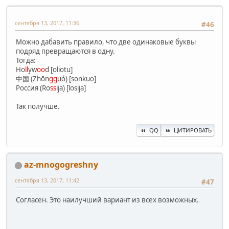
сентября 13, 2017, 11:36
#46
Можно дабавить правило, что две одинаковые буквы
подряд превращаются в одну.
Тогда:
Ho
ll
yw
oo
d [oliotu]
中国 (Zhōn
gg
uó) [sonkuo]
Россия (Ro
ss
ija) [losija]
Так получше.
QQ
ЦИТИРОВАТЬ
az-mnogogreshny
сентября 13, 2017, 11:42
#47
Согласен. Это наилучший вариант из всех возможных.