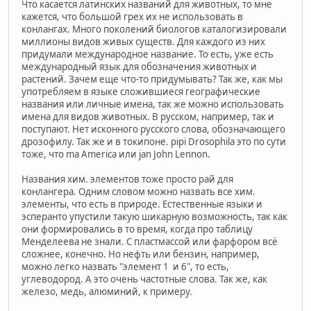
Что касается латинских названий для животных, то мне
кажется, что большой грех их не использовать в
конлангах. Много поколений биологов каталогизировали
миллионы видов живых существ. Для каждого из них
придумали международное название. То есть, уже есть
международный язык для обозначения животных и
растений. Зачем еще что-то придумывать? Так же, как мы
употребляем в языке сложившиеся географические
названия или личные имена, так же можно использовать
имена для видов животных. В русском, например, так и
поступают. Нет исконного русского слова, обозначающего
дрозофилу. Так же и в токипоне. pipi Drosophila это по сути
тоже, что ma America или jan John Lennon.
Названия хим. элементов тоже просто рай для
конлангера. Одним словом можно назвать все хим.
элементы, что есть в природе. Естественные языки и
эсперанто упустили такую шикарную возможность, так как
они формировались в то время, когда про таблицу
Менделеева не знали. С пластмассой или фарфором всё
сложнее, конечно. Но нефть или бензин, например,
можно легко назвать "элемент 1 и 6", то есть,
углеводород. А это очень частотные слова. Так же, как
железо, медь, алюминий, к примеру.