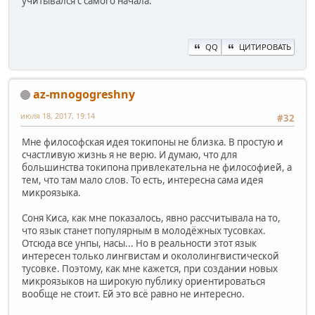
учитывался с самого начала.
QQ
ЦИТИРОВАТЬ
az-mnogogreshny
июля 18, 2017, 19:14
#32
Мне философская идея токипоны не близка. В простую и
счастливую жизнь я не верю. И думаю, что для
большинства токипона привлекательна не философией, а
тем, что там мало слов. То есть, интересна сама идея
микроязыка.
Соня Киса, как мне показалось, явно рассчитывала на то,
что язык станет популярным в молодёжных тусовках.
Отсюда все унпы, насы... Но в реальности этот язык
интересен только лингвистам и окололингвистической
тусовке. Поэтому, как мне кажется, при создании новых
микроязыков на широкую публику ориентироваться
вообще не стоит. Ей это всё равно не интересно.