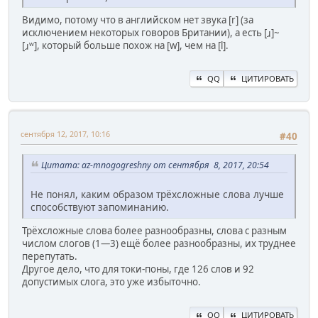
Видимо, потому что в английском нет звука [r] (за
исключением некоторых говоров Британии), а есть [ɹ]~
[ɹʷ], который больше похож на [w], чем на [l].
QQ
ЦИТИРОВАТЬ
сентября 12, 2017, 10:16
#40
Цитата: az-mnogogreshny от сентября 8, 2017, 20:54
Не понял, каким образом трёхсложные слова лучше
способствуют запоминанию.
Трёхсложные слова более разнообразны, слова с разным
числом слогов (1—3) ещё более разнообразны, их труднее
перепутать.
Другое дело, что для токи-поны, где 126 слов и 92
допустимых слога, это уже избыточно.
QQ
ЦИТИРОВАТЬ