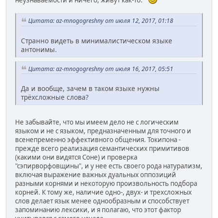
неузнаваемости и ничего, живут как-то.
Цитата: az-mnogogreshny от июля 12, 2017, 01:18
Странно видеть в минималистическом языке
антонимы.
Цитата: az-mnogogreshny от июля 16, 2017, 05:51
Да и вообще, зачем в таком языке нужны
трёхсложные слова?
Не забывайте, что мы имеем дело не с логическим
языком и не с языком, предназначенным для точного и
всенепременно эффективного общения. Токипона -
прежде всего реализация семантических примитивов
(какими они видятся Соне) и проверка
"сэпирворфовщины", и у нее есть своего рода натурализм,
включая выражение важных дуальных оппозиций
разными корнями и некоторую произвольность подбора
корней. К тому же, наличие одно-, двух- и трехсложных
слов делает язык менее однообразным и способствует
запоминанию лексики, и я полагаю, что этот фактор