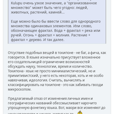
Kulupu очень узкое значение, а "организованное
множество" может быть чего угодно: людей,
животных, растений, камней...
Еще можно было бы ввести слово для однородного
множества одинаковых элементов. Или слово,
обозначающее фрактал. Вода + фрактал = река или
ручей. Огонь + фрактал = молния. Растение +
фрактал = дерево. И так далее.
Отсуствие подобных вещей в токипоне - не баг, а фича, как
говорится. В языке изначально присуствует вложенное
его создательницей ограничение возможностей
обсуждать науку, технологии, время и количество.
Токипона - язык не просто минималистический, но и
примитивистский, у него есть некоторая, хоть и не особо
навязчивая, идеология. Считать, вычислять и
классифицировать на токипоне - это как забивать гвозди
микроскопом.
Предлагаемый отказ от изменения личных имен и
географических названий обессмысливает нарочито
упрощенную фонетику языка. Вот, маори все изменяют до