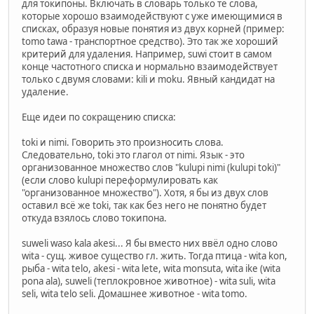
для токипоны. Включать в словарь только те слова,
которые хорошо взаимодействуют с уже имеющимися в
списках, образуя новые понятия из двух корней (пример:
tomo tawa - транспортное средство). Это так же хороший
критерий для удаления. Например, suwi стоит в самом
конце частотного списка и нормально взаимодействует
только с двумя словами: kili и moku. Явный кандидат на
удаление.
Еще идеи по сокращению списка:
toki и nimi. Говорить это произносить слова.
Следовательно, toki это глагол от nimi. Язык - это
организованное множество слов "kulupi nimi (kulupi toki)"
(если слово kulupi переформулировать как
"организованное множество"). Хотя, я бы из двух слов
оставил всё же toki, так как без него не понятно будет
откуда взялось слово токипона.
suweli waso kala akesi... Я бы вместо них ввёл одно слово
wita - сущ. живое существо гл. жить. Тогда птица - wita kon,
рыба - wita telo, akesi - wita lete, wita monsuta, wita ike (wita
pona ala), suweli (теплокровное животное) - wita suli, wita
seli, wita telo seli. Домашнее животное - wita tomo.