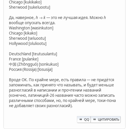
Chicago [kukikako]
Sherwood [sukeluootu]
Да, наверное,
h → k
— это не лучшая идея. Можно
h
вообще опускать всегда.
Washington [wasinkuton]
Chicago [kikako]
Sherwood [seluootu]
Hollywood [oluliootu]
Deutschland [teutusulantu]
France [pulanke]
中国 (Zhōngguó) [sonkukuo]
Россия (Rossija) [losusija]
Вроде ОК. По крайне мере, есть правила — не придётся
запоминать, как принято что называть, и будет меньше
разногласий в написании и прочтении названий
(конечно, латиницей-26 названия часто можно записать
различными способами, но, по крайней мере, токи-пона
не добавляет своих разногласий).
QQ
ЦИТИРОВАТЬ