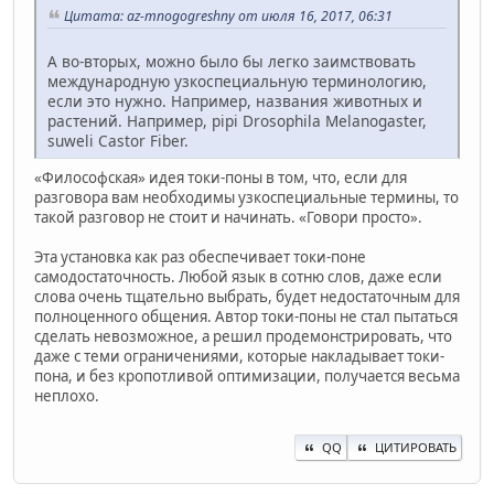
Цитата: az-mnogogreshny от июля 16, 2017, 06:31
А во-вторых, можно было бы легко заимствовать
международную узкоспециальную терминологию,
если это нужно. Например, названия животных и
растений. Например, pipi Drosophila Melanogaster,
suweli Castor Fiber.
«Философская» идея токи-поны в том, что, если для
разговора вам необходимы узкоспециальные термины, то
такой разговор не стоит и начинать. «Говори просто».
Эта установка как раз обеспечивает токи-поне
самодостаточность. Любой язык в сотню слов, даже если
слова очень тщательно выбрать, будет недостаточным для
полноценного общения. Автор токи-поны не стал пытаться
сделать невозможное, а решил продемонстрировать, что
даже с теми ограничениями, которые накладывает токи-
пона, и без кропотливой оптимизации, получается весьма
неплохо.
QQ
ЦИТИРОВАТЬ