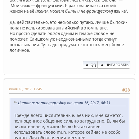
'Мой язык — французский. Я разговариваю со своей
женой на её
(жены, может быть и не французском)
языке'.
Да, действительно, это несколько путано. Лучше бы токи-
пона не калькировала английский в этом плане.
Но просто сделать
ona/ni
одним и тем же словом не
поможет. Слишком уж неоднозначными тогда станут
высказывания. Тут надо придумать что-то взамен, более
логичное.
QQ
ЦИТИРОВАТЬ
июля 18, 2017, 12:45
#28
Цитата: az-mnogogreshny от июля 16, 2017, 06:31
Прежде всего числительные. Без них, мне кажется,
полноценное общение сильно затруднено. Были бы
числительные, можно было бы активнее
использовать слово mun, которое сейчас не особо
нужно. Для обозначения месяцев.