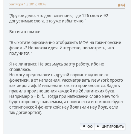
сентября 13, 2017, 08:48
#44
"Другое дело, что для токи-поны, где 126 слов и 92
допустимых слога, это уже избыточно."
Вот и я о том же.
"Вы хотите однозначно отобразить МФА на токи-понские
фонемы? Неплохая идея. Интересно, посмотреть, что
получится."
Я не лингвист. Не возьмусь за эту работу, ибо не
справлюсь.
Но могу предположить другой вариант: идти не от
фонетики, а от написания. Рассматривать New York просто
как иероглиф. И наплевать как это произносится. Задать
правила произношения каждой из 26 латинских букв.
Например p = b, f... Тогда при написании слово New York
будет хорошо узнаваемым, а произнести его можно будет
с токипонской фонетикой: неу йолк (или неу йоук, если
так договорятся).
QQ
ЦИТИРОВАТЬ