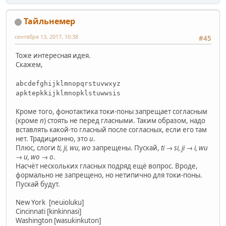
Тайльнемер
сентября 13, 2017, 10:38
#45
Тоже интересная идея.
Скажем,
abcdefghijklmnopqrstuvwxyz
apktepkkijklmnopklstuwwsis
Кроме того, фонотактика токи-поны запрещает согласным
(кроме
n
) стоять не перед гласными. Таким образом, надо
вставлять какой-то гласный после согласных, если его там
нет. Традиционно, это
u
.
Плюс, слоги
ti, ji, wu, wo
запрещены. Пускай,
ti → si, ji → i, wu
→ u, wo → o
.
Насчёт нескольких гласных подряд ещё вопрос. Вроде,
формально не запрещено, но нетипично для токи-поны.
Пускай будут.
New York [neuioluku]
Cincinnati [kinkinnasi]
Washington [wasukinkuton]