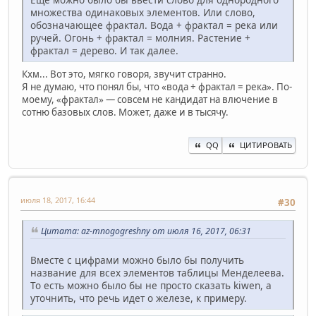
множества одинаковых элементов. Или слово,
обозначающее фрактал. Вода + фрактал = река или
ручей. Огонь + фрактал = молния. Растение +
фрактал = дерево. И так далее.
Кхм... Вот это, мягко говоря, звучит странно.
Я не думаю, что понял бы, что «вода + фрактал = река». По-
моему, «фрактал» — совсем не кандидат на влючение в
сотню базовых слов. Может, даже и в тысячу.
QQ
ЦИТИРОВАТЬ
июля 18, 2017, 16:44
#30
Цитата: az-mnogogreshny от июля 16, 2017, 06:31
Вместе с цифрами можно было бы получить
название для всех элементов таблицы Менделеева.
То есть можно было бы не просто сказать kiwen, а
уточнить, что речь идет о железе, к примеру.