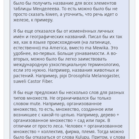
было бы получить название для всех элементов
таблицы Менделеева. То есть можно было бы не
просто сказать kiwen, а уточнить, что речь идет о
железе, к примеру.
Я бы еще отказался бы от изменённых личных
имён и географических названий. Писал бы их так
же, как в языке происхождения (на латинице,
естественно) ma America, вместо ma Mewika. Это
удобнее, во-первых. Больше узнаваемости. А во-
вторых, можно было бы легко заимствовать
международную узкоспециальную терминологию,
если это нужно. Например, названия животных и
растений. Например, pipi Drosophila Melanogaster,
suweli Castor Fiber.
Я бы еще предложил бы несколько слов для разных
типов множеств. Не ограничивался бы только
словом mute. Например, организованное
множество, то есть, множество, созданное или
возникшее с какой-то целью. Например, дерево +
организованное множество = сад или парк. В
отличии от просто леса. Человек + организованное
множество = коллектив, фирма, племя. Тогда можно
было бы отказаться от слова Kulupu. Притом, у слова