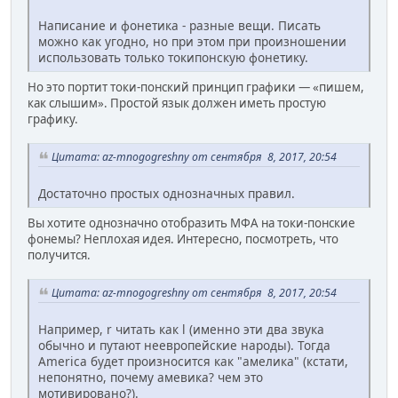
Написание и фонетика - разные вещи. Писать
можно как угодно, но при этом при произношении
использовать только токипонскую фонетику.
Но это портит токи-понский принцип графики — «пишем,
как слышим». Простой язык должен иметь простую
графику.
Цитата: az-mnogogreshny от сентября 8, 2017, 20:54
Достаточно простых однозначных правил.
Вы хотите однозначно отобразить МФА на токи-понские
фонемы? Неплохая идея. Интересно, посмотреть, что
получится.
Цитата: az-mnogogreshny от сентября 8, 2017, 20:54
Например, r читать как l (именно эти два звука
обычно и путают неевропейские народы). Тогда
America будет произносится как "амелика" (кстати,
непонятно, почему амевика? чем это
мотивировано?).