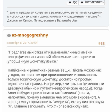
QQ
ЦИТИРОВАТЬ
"проект предлагал сократить разговорную речь путем сведения
многосложных слов к односложным и упразднения глаголов" -
Джонатан Свифт. Путешествие в Бальнибарби
az-mnogogreshny
сентября 8, 2017, 20:54
#38
"Предлагаемый отказ от изменения личных имен и
географических названий обессмысливает нарочито
упрощенную фонетику языка."
Написание и фонетика - разные вещи. Писать можно как
угодно, но при этом при произношении использовать
только токипонскую фонетику. Достаточно простых
однозначных правил. Например, r читать как l (именно эти
два звука обычно и путают неевропейские народы). Тогда
America будет произносится как "амелика" (кстати,
непонятно, почему амевика? чем это мотивировано?). А
японцы могут произносить "америка", если у них нет звука
"л". Главное запомнить, что "л=р" во всех случаях.