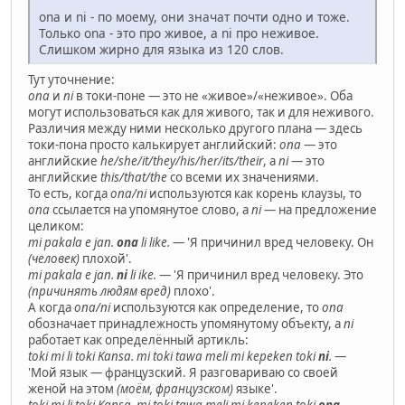
ona и ni - по моему, они значат почти одно и тоже.
Только ona - это про живое, а ni про неживое.
Слишком жирно для языка из 120 слов.
Тут уточнение:
ona
и
ni
в токи-поне — это не «живое»/«неживое». Оба
могут использоваться как для живого, так и для неживого.
Различия между ними несколько другого плана — здесь
токи-пона просто калькирует английский:
ona
— это
английские
he/she/it/they/his/her/its/their
, а
ni
— это
английские
this/that/the
со всеми их значениями.
То есть, когда
ona/ni
используются как корень клаузы, то
ona
ссылается на упомянутое слово, а
ni
— на предложение
целиком:
mi pakala e jan.
ona
li like.
— 'Я причинил вред человеку. Он
(человек)
плохой'.
mi pakala e jan.
ni
li ike.
— 'Я причинил вред человеку. Это
(причинять людям вред)
плохо'.
А когда
ona/ni
используются как определение, то
ona
обозначает принадлежность упомянутому объекту, а
ni
работает как определённый артикль:
toki mi li toki Kansa. mi toki tawa meli mi kepeken toki
ni
.
—
'Мой язык — французский. Я разговариваю со своей
женой на этом
(моём, французском)
языке'.
toki mi li toki Kansa. mi toki tawa meli mi kepeken toki
ona
.
—