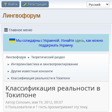
Войти
Регистрация
Лингвофорум
Главное меню
Мы солидарны с Украиной. Узнайте
здесь
, как можно
поддержать Украину.
Лингвофорум
Теоретический раздел
►
Интерлингвистика и лингвопроектирование
►
Другие известные конланги
►
Классификация реальности в Токипоне
►
Классификация реальности в
Токипоне
Автор Солохин, мая 19, 2012, 00:07
0 Пользователи и 1 гость просматривают эту тему.