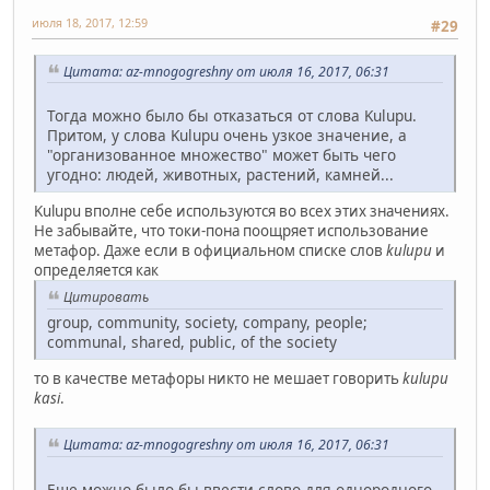
июля 18, 2017, 12:59
#29
Цитата: az-mnogogreshny от июля 16, 2017, 06:31
Тогда можно было бы отказаться от слова Kulupu.
Притом, у слова Kulupu очень узкое значение, а
"организованное множество" может быть чего
угодно: людей, животных, растений, камней...
Kulupu вполне себе используются во всех этих значениях.
Не забывайте, что токи-пона поощряет использование
метафор. Даже если в официальном списке слов
kulupu
и
определяется как
Цитировать
group, community, society, company, people;
communal, shared, public, of the society
то в качестве метафоры никто не мешает говорить
kulupu
kasi
.
Цитата: az-mnogogreshny от июля 16, 2017, 06:31
Еще можно было бы ввести слово для однородного