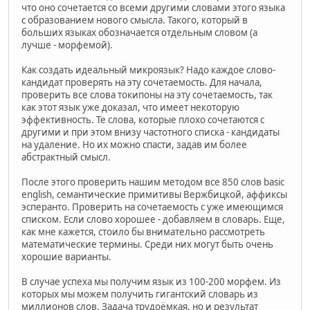
что оно сочетается со всеми другими словами этого языка
с образованием нового смысла. Такого, который в
больших языках обозначается отдельным словом (а
лучше - морфемой).
Как создать идеальный микроязык? Надо каждое слово-
кандидат проверять на эту сочетаемость. Для начала,
проверить все слова токипоны на эту сочетаемость, так
как этот язык уже доказал, что имеет некоторую
эффективность. Те слова, которые плохо сочетаются с
другими и при этом внизу частотного списка - кандидаты
на удаление. Но их можно спасти, задав им более
абстрактный смысл.
После этого проверить нашим методом все 850 слов basic
english, семантические примитивы Вержбицкой, аффиксы
эсперанто. Проверить на сочетаемость с уже имеющимся
списком. Если слово хорошее - добавляем в словарь. Еще,
как мне кажется, стоило бы внимательно рассмотреть
математические термины. Среди них могут быть очень
хорошие варианты.
В случае успеха мы получим язык из 100-200 морфем. Из
которых мы можем получить гигантский словарь из
миллионов слов. Задача трудоёмкая, но и результат