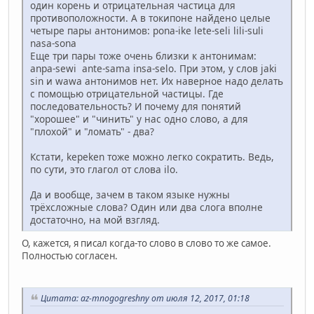
один корень и отрицательная частица для
противоположности. А в токипоне найдено целые
четыре пары антонимов: pona-ike lete-seli lili-suli
nasa-sona
Еще три пары тоже очень близки к антонимам:
anpa-sewi ante-sama insa-selo. При этом, у слов jaki
sin и wawa антонимов нет. Их наверное надо делать
с помощью отрицательной частицы. Где
последовательность? И почему для понятий
"хорошее" и "чинить" у нас одно слово, а для
"плохой" и "ломать" - два?
Кстати, kepeken тоже можно легко сократить. Ведь,
по сути, это глагол от слова ilo.
Да и вообще, зачем в таком языке нужны
трёхсложные слова? Один или два слога вполне
достаточно, на мой взгляд.
О, кажется, я писал когда-то слово в слово то же самое.
Полностью согласен.
Цитата: az-mnogogreshny от июля 12, 2017, 01:18