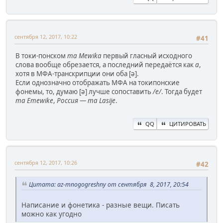
сентября 12, 2017, 10:22
#41
В токи-понском
ma Mewika
первый гласный исходного
слова вообще обрезается, а последний передаётся как
a
,
хотя в МФА-транскрипции они оба [ə].
Если однозначно отображать МФА на токипонские
фонемы, то, думаю [ə] лучше сопоставить
/e/
. Тогда будет
ma Emewike
,
Россия
—
ma Lasije
.
QQ
ЦИТИРОВАТЬ
сентября 12, 2017, 10:26
#42
Цитата: az-mnogogreshny от сентября 8, 2017, 20:54
Написание и фонетика - разные вещи. Писать
можно как угодно