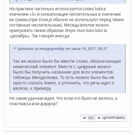
На практике частенько используется слово luka в
значении «5» и конкатенация числительных в значении
их суммы (при этом
pi
обычно не используют перед таким
составным числительным). Месяцы вполне можно
нумеровать таким образом:
tenpo mun luka luka tu
«декабрь». Так говорят иногда.
Цитата: az-mnogogreshny от июля 16, 2017, 06:31
Так же можно было бы ввести слово, обозначающее
химический элемент. Вместе с цифрами можно
было бы получить название для всех элементов
таблицы Менделеева. То есть можно было бы не
просто сказать kiwen, а уточнить, что речь идет о
железе, к примеру.
Не самая удачная идея. Что если это было не железо, а
пластмасса или фарфор?
QQ
ЦИТИРОВАТЬ