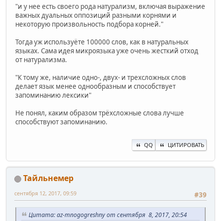
"и у нее есть своего рода натурализм, включая выражение
важных дуальных оппозиций разными корнями и
некоторую произвольность подбора корней."
Тогда уж используёте 100000 слов, как в натуральных
языках. Сама идея микроязыка уже очень жесткий отход
от натурализма.
"К тому же, наличие одно-, двух- и трехсложных слов
делает язык менее однообразным и способствует
запоминанию лексики"
Не понял, каким образом трёхсложные слова лучше
способствуют запоминанию.
QQ
ЦИТИРОВАТЬ
Тайльнемер
сентября 12, 2017, 09:59
#39
Цитата: az-mnogogreshny от сентября 8, 2017, 20:54