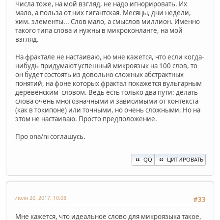
Числа тоже, на мой взгляд, не надо игнорировать. Их
мало, а польза от них гигантская. Месяцы, дни недели,
хим. элементы... Слов мало, а смыслов миллион. Именно
такого типа слова и нужны в микроконланге, на мой
взгляд.
На фрактале не настаиваю, но мне кажется, что если когда-
нибудь придумают успешный микроязык на 100 слов, то
он будет состоять из довольно сложных абстрактных
понятий, на фоне которых фрактал покажется вульгарным
деревенским словом. Ведь есть только два пути: делать
слова очень многозначными и зависимыми от контекста
(как в токипоне) или точными, но очень сложными. Но на
этом не настаиваю. Просто предположение.
Про ona/ni соглашусь.
QQ
ЦИТИРОВАТЬ
июля 20, 2017, 10:08
#33
Мне кажется, что идеальное слово для микроязыка такое,