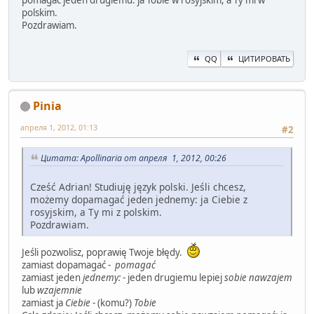
pomagać jeden drugiemu: ja Tobie w rosyjskim, a Ty mi w
polskim.
Pozdrawiam.
QQ
ЦИТИРОВАТЬ
Pinia
апреля 1, 2012, 01:13
#2
Цитата: Apollinaria от апреля 1, 2012, 00:26
Cześć Adrian! Studiuję język polski. Jeśli chcesz,
możemy dopamagać jeden jednemy: ja Ciebie z
rosyjskim, a Ty mi z polskim.
Pozdrawiam.
Jeśli pozwolisz, poprawię Twoje błędy.
zamiast dopamagać -
pomagać
zamiast jeden
jednemy:
- jeden drugiemu lepiej
sobie nawzajem
lub
wzajemnie
zamiast ja
Ciebie
- (komu?)
Tobie