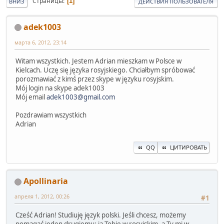
Страницы
1
ВНИЗ
ДЕЙСТВИЯ ПОЛЬЗОВАТЕЛЯ
adek1003
марта 6, 2012, 23:14
Witam wszystkich. Jestem Adrian mieszkam w Polsce w
Kielcach. Uczę się języka rosyjskiego. Chciałbym spróbować
porozmawiać z kimś przez skype w języku rosyjskim.
Mój login na skype adek1003
Mój email
adek1003@gmail.com
Pozdrawiam wszystkich
Adrian
QQ
ЦИТИРОВАТЬ
Apollinaria
апреля 1, 2012, 00:26
#1
Cześć Adrian! Studiuję język polski. Jeśli chcesz, możemy