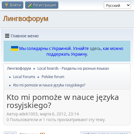
Войти
Регистрация
Лингвофорум
Главное меню
Мы солидарны с Украиной. Узнайте
здесь
, как можно
поддержать Украину.
Лингвофорум
Local boards - Разделы на разных языках
►
Local Forums
Polskie forum
►
►
Kto mi pomoże w nauce języka rosyjskiego?
►
Kto mi pomoże w nauce języka
rosyjskiego?
Автор adek1003, марта 6, 2012, 23:14
0 Пользователи и 1 гость просматривают эту тему.