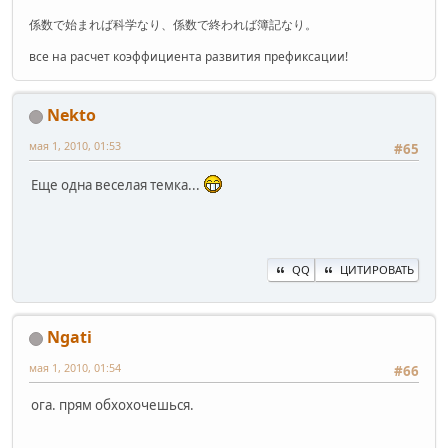
係数で始まれば科学なり、係数で終われば簿記なり。
все на расчет коэффициента развития префиксации!
Nekto
мая 1, 2010, 01:53
#65
Еще одна веселая темка...
QQ
ЦИТИРОВАТЬ
Ngati
мая 1, 2010, 01:54
#66
ога. прям обхохочешься.