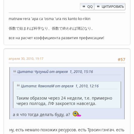
QQ
ЦИТИРОВАТЬ
matnaw rera 'apa ca 'osma 'ura nis kanto ko-rikin
係数で始まれば科学なり、係数で終われば簿記なり。
все на расчет коэффициента развития префиксации!
апреля 30, 2010, 19:17
#57
Цитата: Чугуний от апреля 1, 2010, 15:16
Цитата: RawonaM от апреля 1, 2010, 12:16
Таким образом через 24 недели, т.е. примерно
через полгода, ЛФ закроется навсегда.
а я что тогда делать буду, а?
ну, есть немало похожих ресурсов. есть Трэсин гэнгач. есть