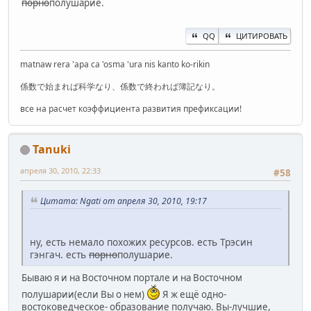
порно
полушарие.
QQ
ЦИТИРОВАТЬ
matnaw rera 'apa ca 'osma 'ura nis kanto ko-rikin
係数で始まれば科学なり、係数で終われば簿記なり。
все на расчет коэффициента развития префиксации!
Tanuki
апреля 30, 2010, 22:33
#58
Цитата: Ngati от апреля 30, 2010, 19:17
ну, есть немало похожих ресурсов. есть Трэсин
гэнгач. есть
порно
полушарие.
Бываю я и на Восточном портале и на Восточном
полушарии(если Вы о нем)
Я ж ещё одно-
востоковедческое- образование получаю. Вы-лучшие,