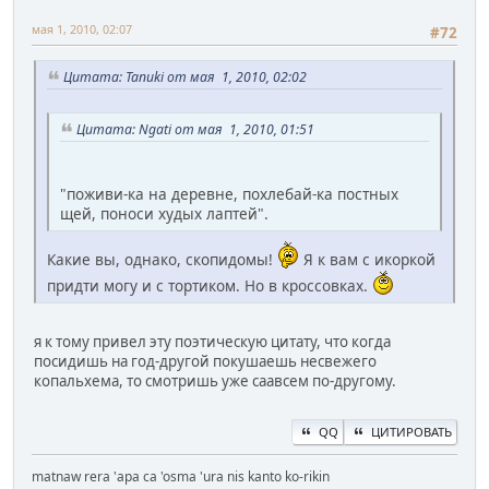
мая 1, 2010, 02:07
#72
Цитата: Tanuki от мая 1, 2010, 02:02
Цитата: Ngati от мая 1, 2010, 01:51
"поживи-ка на деревне, похлебай-ка постных
щей, поноси худых лаптей".
Какие вы, однако, скопидомы!
Я к вам с икоркой
придти могу и с тортиком. Но в кроссовках.
я к тому привел эту поэтическую цитату, что когда
посидишь на год-другой покушаешь несвежего
копальхема, то смотришь уже саавсем по-другому.
QQ
ЦИТИРОВАТЬ
matnaw rera 'apa ca 'osma 'ura nis kanto ko-rikin