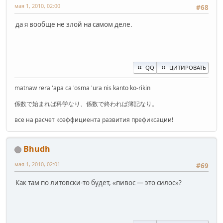
мая 1, 2010, 02:00
#68
да я вообще не злой на самом деле.
QQ
ЦИТИРОВАТЬ
matnaw rera 'apa ca 'osma 'ura nis kanto ko-rikin
係数で始まれば科学なり、係数で終われば簿記なり。
все на расчет коэффициента развития префиксации!
Bhudh
мая 1, 2010, 02:01
#69
Как там по литовски-то будет, «пивос — это силос»?