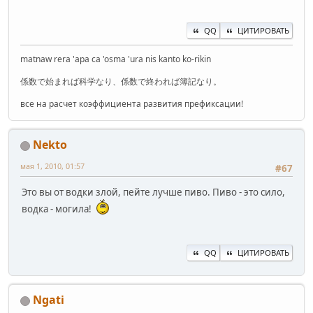
QQ
ЦИТИРОВАТЬ
matnaw rera 'apa ca 'osma 'ura nis kanto ko-rikin
係数で始まれば科学なり、係数で終われば簿記なり。
все на расчет коэффициента развития префиксации!
Nekto
мая 1, 2010, 01:57
#67
Это вы от водки злой, пейте лучше пиво. Пиво - это сило,
водка - могила!
QQ
ЦИТИРОВАТЬ
Ngati