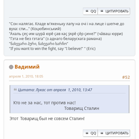
QQ
ЦИТИРОВАТЬ
"Сон налягає. Кладе м'якеньку лапу на очі і на лице і шепче до
вуха: спи..." (Коцюбинський)
"Ахаль çеç-им шурă юрĕ çав каç ÿкрĕ çĕр çине?" (чăваш юрри)
"Гэта не без гэтага" (з аднаго беларускага рамана)
"ნახევარი პური, ნახევარი ხარჩო"
"If you want to win the fight, say "I believe!" " (Eric)
Вадимий
апреля 1, 2010, 18:05
#52
Цитата: Лукас от апреля 1, 2010, 13:47
Кто не за нас, тот против нас!
Товарищ Сталин
Этот Товарищ был не совсем Сталин!
QQ
ЦИТИРОВАТЬ