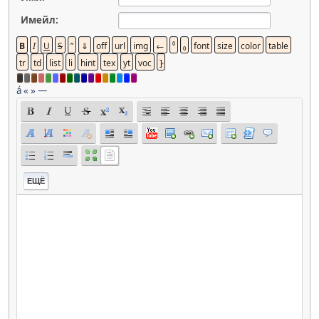
Имейл:
á
«
»
—
ЕЩЁ