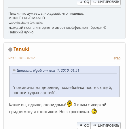
QQ
ЦИТИРОВАТЬ
Пиши, что думаешь, но думай, что пишешь.
MONEŌ ERGŌ MANEŌ.
Waheeba dokin ʔebi naha.
«каждый пост в интернете имеет коэффициент бреда» ©
Невский чукчо
Tanuki
мая 1, 2010, 02:02
#70
Цитата: Ngati от мая 1, 2010, 01:51
"поживи-ка на деревне, похлебай-ка постных щей,
поноси худых лаптей".
Какие вы, однако, скопидомы!
Я к вам с икоркой
придти могу и с тортиком. Но в кроссовках.
QQ
ЦИТИРОВАТЬ