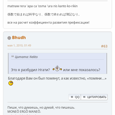
matnaw rera 'apa ca 'osma 'ura nis kanto ko-rikin
係数で始まれば科学なり、係数で終われば簿記なり。
все на расчет коэффициента развития префиксации!
Bhudh
мая 1, 2010, 01:49
#63
Цитата: Nekto
Это я разбудил Нгати?
или мне показалось?
Благодаря Вам он был помянут, а как известно, «помяни...»
QQ
ЦИТИРОВАТЬ
Пиши, что думаешь, но думай, что пишешь.
MONEŌ ERGŌ MANEŌ.