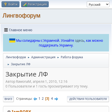
Войти
Регистрация
Лингвофорум
Главное меню
Мы солидарны с Украиной. Узнайте
здесь
, как можно
поддержать Украину.
Лингвофорум
Администрация
Работа форума
►
►
Закрытие ЛФ
►
Закрытие ЛФ
Автор RawonaM, апреля 1, 2010, 12:16
0 Пользователи и 1 гость просматривают эту тему.
1
2
4
Страницы
3
ВНИЗ
ДЕЙСТВИЯ ПОЛЬЗОВАТЕЛЯ
IamRORY