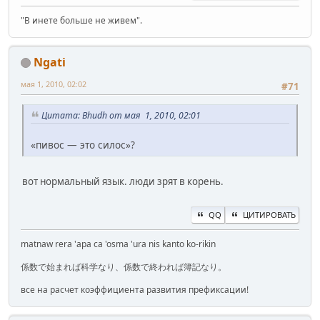
"В инете больше не живем".
Ngati
мая 1, 2010, 02:02
#71
Цитата: Bhudh от мая 1, 2010, 02:01
«пивос — это силос»?
вот нормальный язык. люди зрят в корень.
QQ
ЦИТИРОВАТЬ
matnaw rera 'apa ca 'osma 'ura nis kanto ko-rikin
係数で始まれば科学なり、係数で終われば簿記なり。
все на расчет коэффициента развития префиксации!