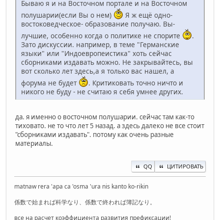
Бываю я и на Восточном портале и на Восточном
полушарии(если Вы о нем)
Я ж ещё одно-
востоковедческое- образование получаю. Вы-
лучшие, особенно когда о политике не спорите
.
Зато дискуссии. например, в теме "Германские
языки" или "Индоевропеистика" хоть сейчас
сборниками издавать можно. Не закрывайтесь, вы
вот сколько лет здесь,а я только вас нашел, а
форума не будет
. Критиковать точно ничто и
никого не буду - не считаю я себя умнее других.
да. я именно о восточном полушарии. сейчас там как-то
тиховато. не то что лет 5 назад. а здесь далеко не все стоит
"сборниками издавать". потому как очень разные
материалы.
QQ
ЦИТИРОВАТЬ
matnaw rera 'apa ca 'osma 'ura nis kanto ko-rikin
係数で始まれば科学なり、係数で終われば簿記なり。
все на расчет коэффициента развития префиксации!