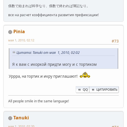
係数で始まれば科学なり、係数で終われば簿記なり。
все на расчет коэффициента развития префиксации!
Pinia
мая 1, 2010, 02:12
#73
Цитата: Tanuki от мая 1, 2010, 02:02
Я к вам с икоркой придти могу и с тортиком
Уррра, на тортик и икру приглашают!
QQ
ЦИТИРОВАТЬ
All people smile in the same language!
Tanuki
мая 1, 2010, 02:20