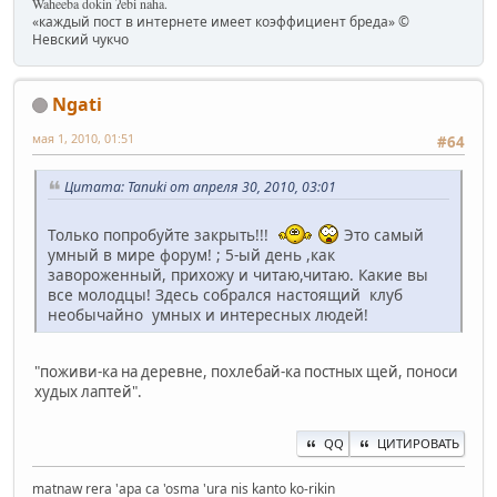
Waheeba dokin ʔebi naha.
«каждый пост в интернете имеет коэффициент бреда» ©
Невский чукчо
Ngati
мая 1, 2010, 01:51
#64
Цитата: Tanuki от апреля 30, 2010, 03:01
Только попробуйте закрыть!!!
Это самый
умный в мире форум! ; 5-ый день ,как
завороженный, прихожу и читаю,читаю. Какие вы
все молодцы! Здесь собрался настоящий клуб
необычайно умных и интересных людей!
"поживи-ка на деревне, похлебай-ка постных щей, поноси
худых лаптей".
QQ
ЦИТИРОВАТЬ
matnaw rera 'apa ca 'osma 'ura nis kanto ko-rikin