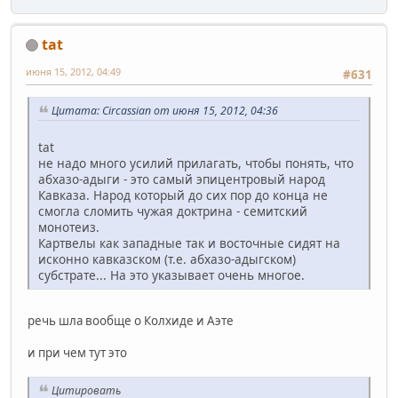
tat
июня 15, 2012, 04:49
#631
Цитата: Circassian от июня 15, 2012, 04:36
tat
не надо много усилий прилагать, чтобы понять, что
абхазо-адыги - это самый эпицентровый народ
Кавказа. Народ который до сих пор до конца не
смогла сломить чужая доктрина - семитский
монотеиз.
Картвелы как западные так и восточные сидят на
исконно кавказском (т.е. абхазо-адыгском)
субстрате... На это указывает очень многое.
речь шла вообще о Колхиде и Аэте
и при чем тут это
Цитировать