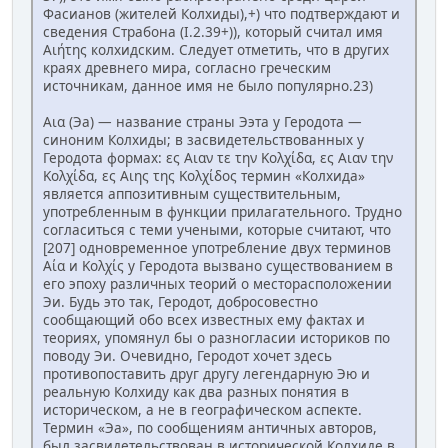
Фасианов (жителей Колхиды),+) что подтверждают и
сведения Страбона (I.2.39+)), который считал имя
Αιήτης колхидским. Следует отметить, что в других
краях древнего мира, согласно греческим
источникам, данное имя не было популярно.23)
Αια (Эа) — название страны Ээта у Геродота —
синоним Колхиды; в засвидетельствованных у
Геродота формах: ες Αιαν τε την Κολχίδα, ες Αιαν την
Κολχίδα, ες Αιης της Κολχίδος термин «Колхида»
является аппозитивным существительным,
употребленным в функции прилагательного. Трудно
согласиться с теми учеными, которые считают, что
[207] одновременное употребление двух терминов
Αία и Κολχίς у Геродота вызвано существованием в
его эпоху различных теорий о месторасположении
Эи. Будь это так, Геродот, добросовестно
сообщающий обо всех известных ему фактах и
теориях, упомянул бы о разногласии историков по
поводу Эи. Очевидно, Геродот хочет здесь
противопоставить друг другу легендарную Эю и
реальную Колхиду как два разных понятия в
историческом, а не в географическом аспекте.
Термин «Эа», по сообщениям античных авторов,
был засвидетельствован в исторической Колхиде в