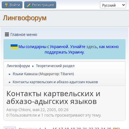
Войти
Регистрация
Лингвофорум
Главное меню
Мы солидарны с Украиной. Узнайте
здесь
, как можно
поддержать Украину.
Лингвофорум
Теоретический раздел
►
Языки Кавказа
(Модератор:
Tibaren
)
►
Контакты картвельских и абхазо-адыгских языков
►
Контакты картвельских и
абхазо-адыгских языков
Автор Chkoni, мая 22, 2005, 00:26
0 Пользователи и 1 гость просматривают эту тему.