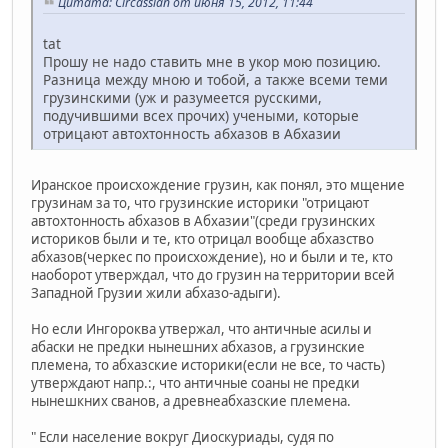
Цитата: Circassian от июня 15, 2012, 11:44
tat
Прошу не надо ставить мне в укор мою позицию.
Разница между мною и тобой, а также всеми теми
грузинскими (уж и разумеется русскими,
подучившими всех прочих) учеными, которые
отрицают автохтонность абхазов в Абхазии
Иранское происхождение грузин, как понял, это мщение
грузинам за то, что грузинские историки "отрицают
автохтонность абхазов в Абхазии"(среди грузинских
историков были и те, кто отрицал вообще абхазство
абхазов(черкес по происхождение), но и были и те, кто
наоборот утверждал, что до грузин на территории всей
Западной Грузии жили абхазо-адыги).
Но если Ингороква утвержал, что античные асилы и
абаски не предки нынешних абхазов, а грузинские
племена, то абхазские историки(если не все, то часть)
утверждают напр.:, что античные соаны не предки
нынешкних сванов, а древнеабхазские племена.
" Если население вокруг Диоскуриады, судя по