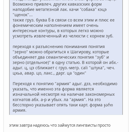
Возможно привлеч. других кавказских форм
наподобие метатезной лак. качи "собака" кэцэ
"щенок"...
также груз. буква წ в связи со всем этим и плюс ее
фонемическим наполнением имеет очень
интересные контуры, в которых легко можно
усмотреть извлеченный из челюсти с корнем зуб.
переходя к разъяснению понимания понятия
"зерно" можно обратиться к Шагирову, которые
объединяет два семантических понятия "зуб" и
зерно (отдельное)" в одну статью. В которой он абх.-
адыг. ц, цэ сближает с груз.-мегр. cali "штука", чеч.
цхьа, авар. цо, лакс., дарг. ца "один"
Переходя к понятию "армия" адыг. дзэ, необходимо
указать, что именно эта форма является
изначальной несмотря на наличае закономерных
когнатов абх. а-р и убых. ла "армия". На это
бесспорно указывает опять таки карт. форма ჯარი
армия.
этим завтра надеюсь что займутся лингвисты просто