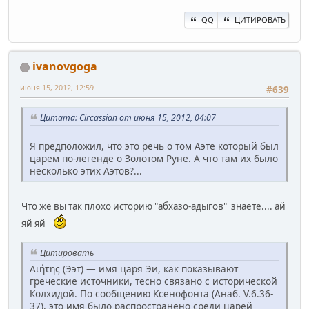
QQ
ЦИТИРОВАТЬ
ivanovgoga
июня 15, 2012, 12:59
#639
Цитата: Circassian от июня 15, 2012, 04:07
Я предположил, что это речь о том Аэте который был
царем по-легенде о Золотом Руне. А что там их было
несколько этих Аэтов?...
Что же вы так плохо историю "абхазо-адыгов" знаете.... ай
яй яй
Цитировать
Αιήτης (Ээт) — имя царя Эи, как показывают
греческие источники, тесно связано с исторической
Колхидой. По сообщению Ксенофонта (Анаб. V.6.36-
37), это имя было распространено среди царей