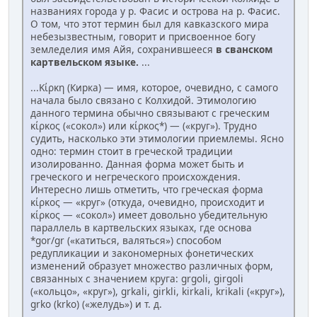
названиях города у р. Фасис и острова на р. Фасис.
О том, что этот термин был для кавказского мира
небезызвестным, говорит и присвоенное богу
земледелия имя Айя, сохранившееся
в сванском
картвельском языке.
...
...Κίρκη (Кирка) — имя, которое, очевидно, с самого
начала было связано с Колхидой. Этимологию
данного термина обычно связывают с греческим
κίρκος («сокол») или κίρκος*) — («круг»). Трудно
судить, насколько эти этимологии приемлемы. Ясно
одно: термин стоит в греческой традиции
изолированно. Данная форма может быть и
греческого и негреческого происхождения.
Интересно лишь отметить, что греческая форма
κίρκος — «круг» (откуда, очевидно, происходит и
κίρκος — «сокол») имеет довольно убедительную
параллель в картвельских языках, где основа
*gor/gr («катиться, валяться») способом
редупликации и закономерных фонетических
изменений образует множество различных форм,
связанных с значением круга: grgoli, girgoli
(«кольцо», «круг»), grkali, girkli, kirkali, krikali («круг»),
grko (krko) («желудь») и т. д.