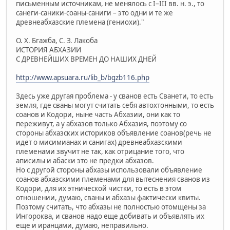
письменным источникам, не менялось с I–III вв. н. э., то
санеги-саники-соаны-саниги – это одни и те же
древнеабхазские племена (гениохи)."
О. Х. Бгажба, С. З. Лакоба
ИСТОРИЯ АБХАЗИИ
С ДРЕВНЕЙШИХ ВРЕМЕН ДО НАШИХ ДНЕЙ
http://www.apsuara.ru/lib_b/bgzb116.php
Здесь уже другая проблема - у сванов есть Сванети, то есть
земля, где сваны могут считать себя автохтонными, то есть
соанов и Кодори, ныне часть Абхазии, они как то
переживут, а у абхазов только Абхазия, поэтому со
стороны абхазских историков объявление соанов(речь не
идет о мисимианах и санигах) древнеабхазскими
племенами звучит не так, как отрицание того, что
аписилы и абаски это не предки абхазов.
Но с другой стороны абхазы использовали объявление
соанов абхазскими племенами для вытеснения сванов из
Кодори, для их этнической чистки, то есть в этом
отношении, думаю, сваны и абхазы фактически квиты.
Поэтому считать, что абхазы не полностью отомщены за
Ингороква, и сванов надо еще добивать и объявлять их
еще и иранцами, думаю, неправильно.