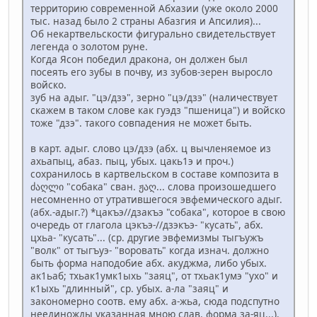
территорию современной Абхазии (уже около 2000
тыс. назад было 2 страны Абазгия и Апсилия)...
Об некартвельскости фигурально свидетельствует
легенда о золотом руне.
Когда Ясон победил дракона, он должен был
посеять его зубы в почву, из зубов-зерен выросло
войско.
зуб на адыг. "цэ/дзэ", зерно "цэ/дзэ" (наличествует
скажем в таком слове как гуэдз "пшеница") и войско
тоже "дзэ". такого совпадения не может быть.
в карт. адыг. слово цэ/дзэ (абх. ц вычленяемое из
ахьапыц, абаз. пыц, убых. цакь1э и проч.)
сохранилось в картвельском в составе композита в
ძაღლი "собака" сван. ჟაღ... слова произошедшего
несомненно от утратившегося эвфемического адыг.
(абх.-адыг.?) *цакъэ//дзакъэ "собака", которое в свою
очередь от глагола цэкъэ-//дзэкъэ- "кусать", абх.
цхьа- "кусать"... (ср. другие эвфемизмы тыгъужъ
"волк" от тыгъуэ- "воровать" когда изнач. должно
быть форма наподобие абх. акуджма, либо убых.
ак1ьаб; тхьак1умк1ыхь "заяц", от тхьак1умэ "ухо" и
к1ыхь "длинный", ср. убых. а-ла "заяц" и
закономерно соотв. ему абх. а-жьа, сюда подспутно
неединожды указанная мною слав. форма за-яц...).