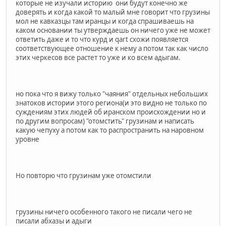
которые не изучали историю они будут конечно же
доверять и когда какой то малый мне говорит что грузины
мол не кавказцы там иранцы и когда спрашиваешь на
каком основании ты утверждаешь он ничего уже не может
ответить даже и то что курд и qart схожи появляется
соответствующее отношение к нему а потом так как число
этих черкесов все растет то уже и ко всем адыгам.
но пока что я вижу только "чаяния" отдельных небольших
знатоков истории этого региона(и это видно не только по
суждениям этих людей об иранском происхождении но и
по другим вопросам) "отомстить" грузинам и написать
какую чепуху а потом как то распространить на наровном
уровне
Но повторю что грузинам уже отомстили
грузины ничего особенного такого не писали чего не
писали абхазы и адыги