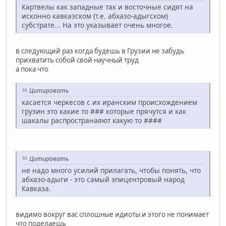
Картвелы как западные так и восточные сидят на
исконно кавказском (т.е. абхазо-адыгском)
субстрате... На это указывает очень многое.
в следующий раз когда будешь в Грузии не забудь
прихватить собой свой научный труд
а пока что
Цитировать
касается черкесов с их иранским происхождением
грузин это какие то ### которые прячутся и как
шакалы распространаяют какую то ####
Цитировать
не надо много усилий прилагать, чтобы понять, что
абхазо-адыги - это самый эпицентровый народ
Кавказа.
видимо вокруг вас сплошные идиоты и этого не понимает
что поделаешь