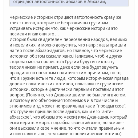
отрицают автохтонность абхазов в Абхазии,
Черкесские историки отрицают автохтонность сразу же
трех этносов, которые не безразличны грузинам.
Устраивать истерии что, как черкесские историки это
посмели и как они это ...
История была свидетелем переселения народов, великих
и невеликих, и можно допустить, что напр.: лазы пришли
на тер после абхазо-адыгов, но главное, что черкесские
историки об этом сказали явно.Написали, чтоб и другая
сторона смогла прочесть (в Грузии будут и те кто эту
теория никак не примет, даже если она будет звучить
правдиво по понятным политическим причинам, но то,
что в Грузии есть и те люди, которым историческая правда
дороже политических мотивов, показали те грузинские
историки, которые фактически первыми поставили этот
вопрос. (Понятно, что Джавахишвили не был лингвистом,
и поэтому его объяснения топонимов и в том числе и
этнонимов и тд может неправильны( как и "проадыгское",
что грузины пришли после адыгов, как и его "анти-
абхазское", что абхазы это месхи) или Джанашия, который
если верить мжора, подзабыл сванский язык, но все же -
они высказали свое мнение, то что считали правильным,
и они стали выше, чем какие то политические мотивы).