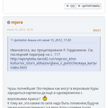
QQ
ЦИТИРОВАТЬ
mjora
июня 15, 2012, 18:18
#641
Цитата: Ахьшь от июня 15, 2012, 17:20
Ивановгога, вы процитировали Р. Гордезиани. См.
последний параграф на с. 117
http://apsnyteka.narod2.ru/i/voprosi_etno-
kulturnoi_istorii_abhazov/glava_ii_politicheskaya_karta/
index.html
Чушь полнейшая ! Во-первых как могут в верховьях Куры
зародиться картвелы да ещё и одновременно с
верховьями Аракса ?
К тому же ,это каким по силе надо быть племенем,будучи
таким малочисленным ( а в верх.Куры сотнями тысяч