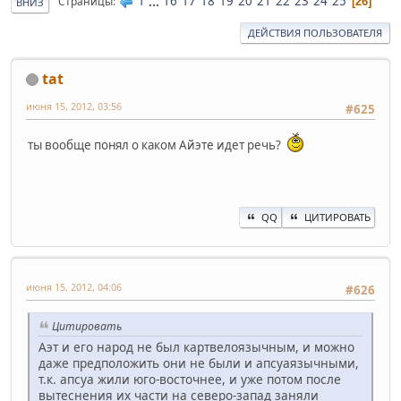
1
...
16
17
18
19
20
21
22
23
24
25
Страницы
26
ВНИЗ
ДЕЙСТВИЯ ПОЛЬЗОВАТЕЛЯ
tat
июня 15, 2012, 03:56
#625
ты вообще понял о каком Айэте идет речь?
QQ
ЦИТИРОВАТЬ
июня 15, 2012, 04:06
#626
Цитировать
Аэт и его народ не был картвелоязычным, и можно
даже предположить они не были и апсуаязычными,
т.к. апсуа жили юго-восточнее, и уже потом после
вытеснения их части на северо-запад заняли