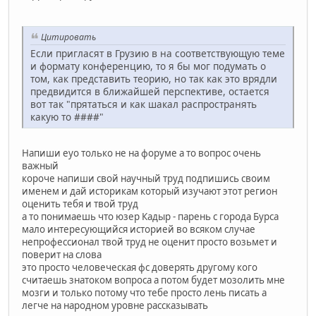
Цитировать
Если пригласят в Грузию в на соответствующую теме
и формату конференцию, то я бы мог подумать о
том, как представить теорию, но так как это врядли
предвидится в ближайшей перспективе, остается
вот так "прятаться и как шакал распространять
какую то ####"
Напиши еуо только не на форуме а то вопрос очень
важный
короче напиши свой научный труд подпишись своим
именем и дай историкам который изучают этот регион
оценить тебя и твой труд
а то понимаешь что юзер Кадыр - парень с города Бурса
мало интересующийся историей во всяком случае
непрофессионал твой труд не оценит просто возьмет и
поверит на слова
это просто человеческая фс доверять другому кого
считаешь знатоком вопроса а потом будет мозолить мне
мозги и только потому что тебе просто лень писать а
легче на народном уровне рассказывать