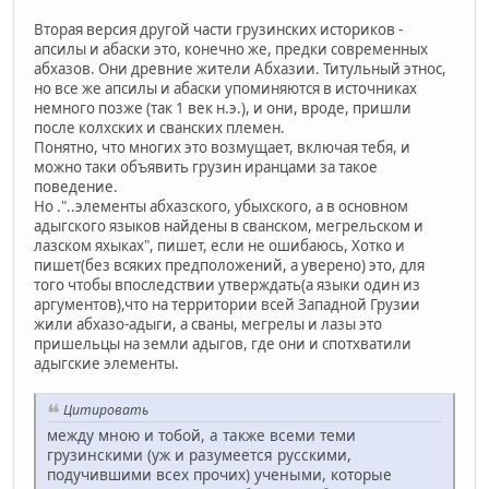
Вторая версия другой части грузинских историков -
апсилы и абаски это, конечно же, предки современных
абхазов. Они древние жители Абхазии. Титульный этнос,
но все же апсилы и абаски упоминяются в источниках
немного позже (так 1 век н.э.), и они, вроде, пришли
после колхских и сванских племен.
Понятно, что многих это возмущает, включая тебя, и
можно таки объявить грузин иранцами за такое
поведение.
Но ."..элементы абхазского, убыхского, а в основном
адыгского языков найдены в сванском, мегрельском и
лазском яхыках", пишет, если не ошибаюсь, Хотко и
пишет(без всяких предположений, а уверено) это, для
того чтобы впоследствии утверждать(а языки один из
аргументов),что на территории всей Западной Грузии
жили абхазо-адыги, а сваны, мегрелы и лазы это
пришельцы на земли адыгов, где они и спотхватили
адыгские элементы.
Цитировать
между мною и тобой, а также всеми теми
грузинскими (уж и разумеется русскими,
подучившими всех прочих) учеными, которые