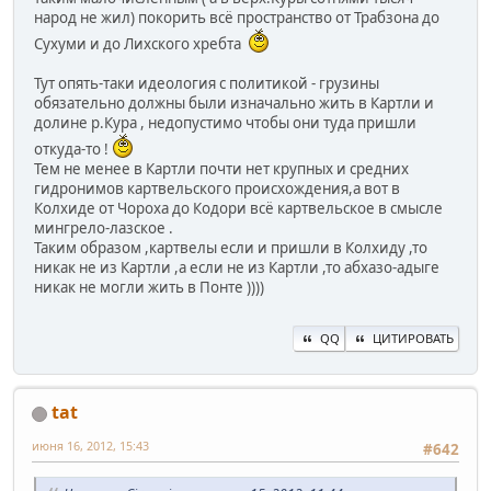
народ не жил) покорить всё пространство от Трабзона до
Сухуми и до Лихского хребта
Тут опять-таки идеология с политикой - грузины
обязательно должны были изначально жить в Картли и
долине р.Кура , недопустимо чтобы они туда пришли
откуда-то !
Тем не менее в Картли почти нет крупных и средних
гидронимов картвельского происхождения,а вот в
Колхиде от Чороха до Кодори всё картвельское в смысле
мингрело-лазское .
Таким образом ,картвелы если и пришли в Колхиду ,то
никак не из Картли ,а если не из Картли ,то абхазо-адыге
никак не могли жить в Понте ))))
QQ
ЦИТИРОВАТЬ
tat
июня 16, 2012, 15:43
#642