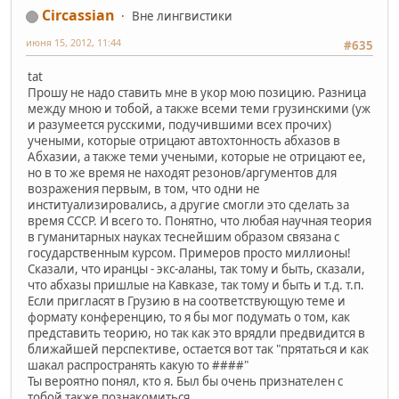
Circassian
Вне лингвистики
июня 15, 2012, 11:44
#635
tat
Прошу не надо ставить мне в укор мою позицию. Разница
между мною и тобой, а также всеми теми грузинскими (уж
и разумеется русскими, подучившими всех прочих)
учеными, которые отрицают автохтонность абхазов в
Абхазии, а также теми учеными, которые не отрицают ее,
но в то же время не находят резонов/аргументов для
возражения первым, в том, что одни не
институализировались, а другие смогли это сделать за
время СССР. И всего то. Понятно, что любая научная теория
в гуманитарных науках теснейшим образом связана с
государственным курсом. Примеров просто миллионы!
Сказали, что иранцы - экс-аланы, так тому и быть, сказали,
что абхазы пришлые на Кавказе, так тому и быть и т.д. т.п.
Если пригласят в Грузию в на соответствующую теме и
формату конференцию, то я бы мог подумать о том, как
представить теорию, но так как это врядли предвидится в
ближайшей перспективе, остается вот так "прятаться и как
шакал распространять какую то ####"
Ты вероятно понял, кто я. Был бы очень признателен с
тобой также познакомиться.