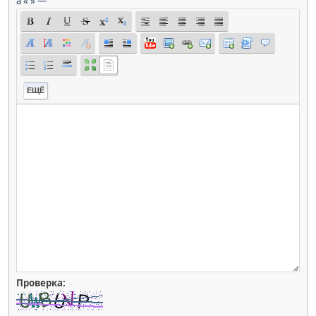
á
«
»
—
ЕЩЁ
Проверка: