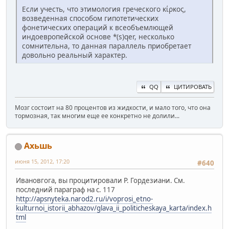
Если учесть, что этимология греческого κίρκος,
возведенная способом гипотетических
фонетических операций к всеобъемлющей
индоевропейской основе *(s)qer, несколько
сомнительна, то данная параллель приобретает
довольно реальный характер.
QQ
ЦИТИРОВАТЬ
Мозг состоит на 80 процентов из жидкости, и мало того, что она
тормозная, так многим еще ее конкретно не долили...
Ахьшь
июня 15, 2012, 17:20
#640
Ивановгога, вы процитировали Р. Гордезиани. См.
последний параграф на с. 117
http://apsnyteka.narod2.ru/i/voprosi_etno-
kulturnoi_istorii_abhazov/glava_ii_politicheskaya_karta/index.h
tml