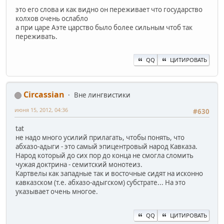
это его слова и как видно он переживает что государство
колхов очень ослабло
а при царе Аэте царство было более сильным чтоб так
переживать.
QQ
ЦИТИРОВАТЬ
Circassian
Вне лингвистики
июня 15, 2012, 04:36
#630
tat
не надо много усилий прилагать, чтобы понять, что
абхазо-адыги - это самый эпицентровый народ Кавказа.
Народ который до сих пор до конца не смогла сломить
чужая доктрина - семитский монотеиз.
Картвелы как западные так и восточные сидят на исконно
кавказском (т.е. абхазо-адыгском) субстрате... На это
указывает очень многое.
QQ
ЦИТИРОВАТЬ