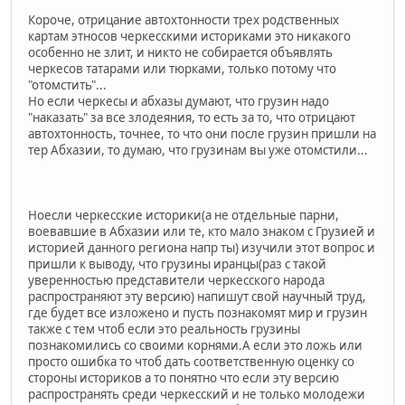
Короче, отрицание автохтонности трех родственных
картам этносов черкесскими историками это никакого
особенно не злит, и никто не собирается объявлять
черкесов татарами или тюрками, только потому что
"отомстить"...
Но если черкесы и абхазы думают, что грузин надо
"наказать" за все злодеяния, то есть за то, что отрицают
автохтонность, точнее, то что они после грузин пришли на
тер Абхазии, то думаю, что грузинам вы уже отомстили...
Ноесли черкесские историки(а не отдельные парни,
воевавшие в Абхазии или те, кто мало знаком с Грузией и
историей данного региона напр ты) изучили этот вопрос и
пришли к выводу, что грузины иранцы(раз с такой
уверенностью представители черкесского народа
распространяют эту версию) напишут свой научный труд,
где будет все изложено и пусть познакомят мир и грузин
также с тем чтоб если это реальность грузины
познакомились со своими корнями.А если это ложь или
просто ошибка то чтоб дать соответственную оценку со
стороны историков а то понятно что если эту версию
распространять среди черкесский и не только молодежи