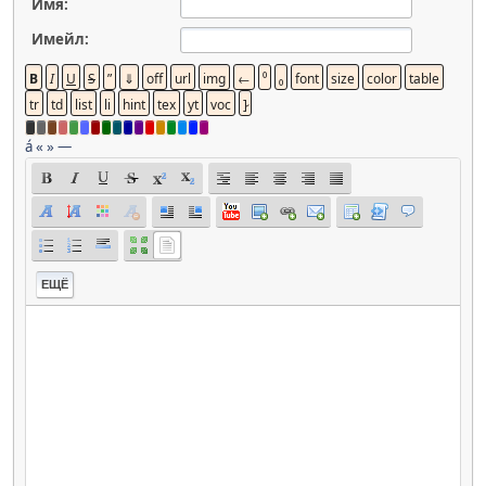
Имя:
Имейл:
á
«
»
—
ЕЩЁ