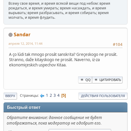
Всему свое время, и время всякой вещи под небом: время
рождаться, и время умирать; время насаждать, и время
вырывать; время разбрасывать, и время собирать; время
молчать, и время флудить.
Sandar
апреля 12, 2014, 11:44
#104
A ço lúdi tak mnogo prosát sanskrita? Greçeskogo ne prosát.
Stranno, daže kitayskogo ne prosát. Naverno, iz-za
ekonomiçeskich uspechov Kitaa.
QQ
ЦИТИРОВАТЬ
1
2
3
4
Страницы
5
ВВЕРХ
ДЕЙСТВИЯ ПОЛЬЗОВАТЕЛЯ
Быстрый ответ
Обратите внимание: данное сообщение не будет
отображаться, пока модератор не одобрит его.