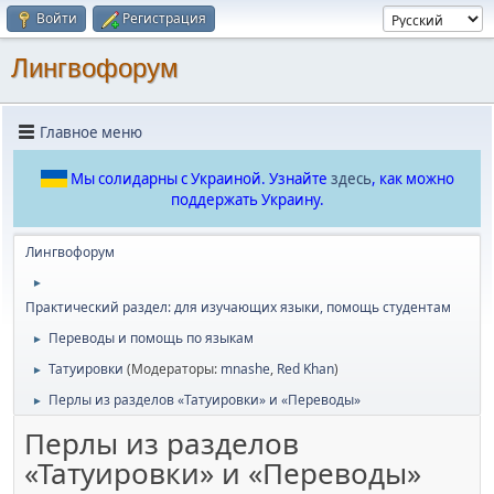
Войти
Регистрация
Лингвофорум
Главное меню
Мы солидарны с Украиной. Узнайте
здесь
, как можно
поддержать Украину.
Лингвофорум
►
Практический раздел: для изучающих языки, помощь студентам
Переводы и помощь по языкам
►
Татуировки
(Модераторы:
mnashe
,
Red Khan
)
►
Перлы из разделов «Татуировки» и «Переводы»
►
Перлы из разделов
«Татуировки» и «Переводы»