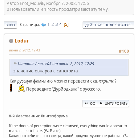
Автор Enot_MouviE, ноября 7, 2008, 17:56
0 Пользователи и 1 гость просматривают эту тему.
1
2
3
4
Страницы
5
ВНИЗ
ДЕЙСТВИЯ ПОЛЬЗОВАТЕЛЯ
Lodur
июня 2, 2012, 12:43
#100
Цитата: Алексей5 от июня 2, 2012, 12:29
значение овчаров с санскрита
Как
русскую
фамилию можно перевести с
санскрита
?
Переведите "Дурйодхана" с русского.
QQ
ЦИТИРОВАТЬ
8-й Девственник Лингвофорума
If the doors of perception were cleansed, everything would appear to
man as it is: infinite. (W. Blake)
Какая потребителю разница, какой продукт лучше не работает?..