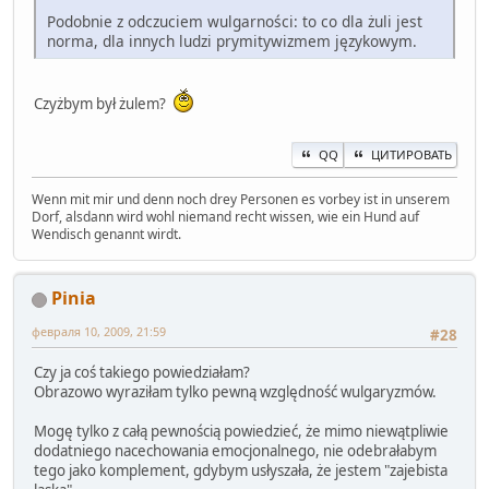
Podobnie z odczuciem wulgarności: to co dla żuli jest
norma, dla innych ludzi prymitywizmem językowym.
Czyżbym był żulem?
QQ
ЦИТИРОВАТЬ
Wenn mit mir und denn noch drey Personen es vorbey ist in unserem
Dorf, alsdann wird wohl niemand recht wissen, wie ein Hund auf
Wendisch genannt wirdt.
Pinia
февраля 10, 2009, 21:59
#28
Czy ja coś takiego powiedziałam?
Obrazowo wyraziłam tylko pewną względność wulgaryzmów.
Mogę tylko z całą pewnością powiedzieć, że mimo niewątpliwie
dodatniego nacechowania emocjonalnego, nie odebrałabym
tego jako komplement, gdybym usłyszała, że jestem "zajebista