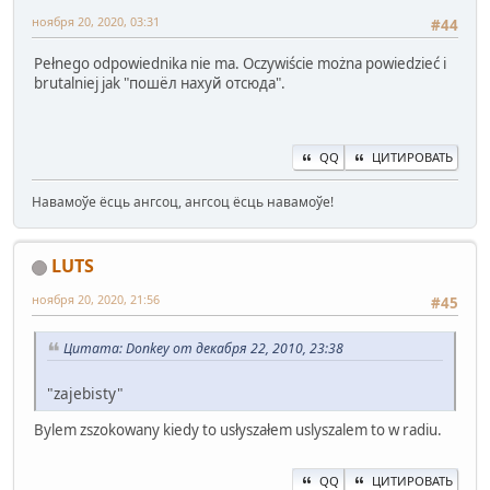
ноября 20, 2020, 03:31
#44
Pełnego odpowiednika nie ma. Oczywiście można powiedzieć i
brutalniej jak "пошёл нахуй отсюда".
QQ
ЦИТИРОВАТЬ
Навамоўе ёсць ангсоц, ангсоц ёсць навамоўе!
LUTS
ноября 20, 2020, 21:56
#45
Цитата: Donkey от декабря 22, 2010, 23:38
"zajebisty"
Bylem zszokowany kiedy to usłyszałem uslyszalem to w radiu.
QQ
ЦИТИРОВАТЬ