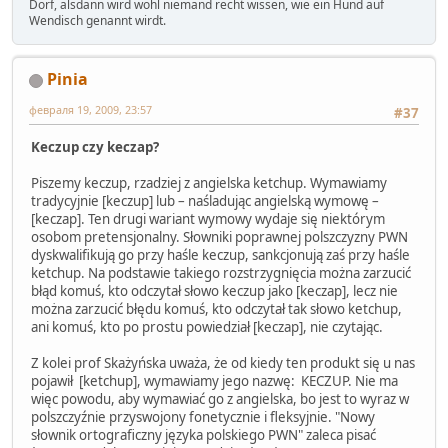
Dorf, alsdann wird wohl niemand recht wissen, wie ein Hund auf
Wendisch genannt wirdt.
Pinia
февраля 19, 2009, 23:57
#37
Keczup czy keczap?
Piszemy keczup, rzadziej z angielska ketchup. Wymawiamy
tradycyjnie [keczup] lub – naśladując angielską wymowę –
[keczap]. Ten drugi wariant wymowy wydaje się niektórym
osobom pretensjonalny. Słowniki poprawnej polszczyzny PWN
dyskwalifikują go przy haśle keczup, sankcjonują zaś przy haśle
ketchup. Na podstawie takiego rozstrzygnięcia można zarzucić
błąd komuś, kto odczytał słowo keczup jako [keczap], lecz nie
można zarzucić błędu komuś, kto odczytał tak słowo ketchup,
ani komuś, kto po prostu powiedział [keczap], nie czytając.
Z kolei prof Skażyńska uważa, że od kiedy ten produkt się u nas
pojawił [ketchup], wymawiamy jego nazwę: KECZUP. Nie ma
więc powodu, aby wymawiać go z angielska, bo jest to wyraz w
polszczyźnie przyswojony fonetycznie i fleksyjnie. "Nowy
słownik ortograficzny języka polskiego PWN" zaleca pisać