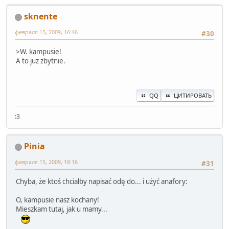
sknente
февраля 15, 2009, 16:46
#30
>W. kampusie!
A to juz zbytnie.
QQ
ЦИТИРОВАТЬ
:3
Pinia
февраля 15, 2009, 18:16
#31
Chyba, że ktoś chciałby napisać odę do... i użyć anafory:
O, kampusie nasz kochany!
Mieszkam tutaj, jak u mamy...