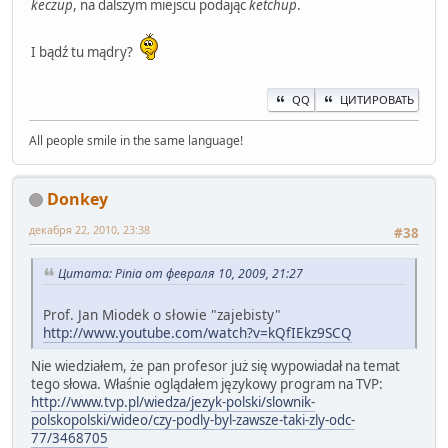
keczup
, na dalszym miejscu podając
ketchup
.
I bądź tu mądry?
QQ
ЦИТИРОВАТЬ
All people smile in the same language!
Donkey
декабря 22, 2010, 23:38
#38
Цитата: Pinia от февраля 10, 2009, 21:27
Prof. Jan Miodek o słowie "zajebisty"
http://www.youtube.com/watch?v=kQfIEkz9SCQ
Nie wiedziałem, że pan profesor już się wypowiadał na temat
tego słowa. Właśnie oglądałem językowy program na TVP:
http://www.tvp.pl/wiedza/jezyk-polski/slownik-
polskopolski/wideo/czy-podly-byl-zawsze-taki-zly-odc-
77/3468705