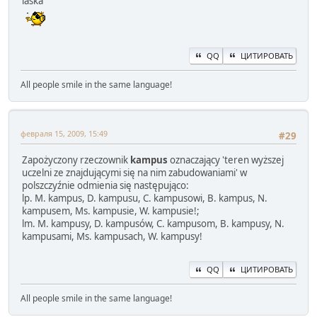
laska"
QQ
ЦИТИРОВАТЬ
All people smile in the same language!
февраля 15, 2009, 15:49
#29
Zapożyczony rzeczownik
kampus
oznaczający 'teren wyższej
uczelni ze znajdującymi się na nim zabudowaniami' w
polszczyźnie odmienia się następująco:
lp. M. kampus, D. kampusu, C. kampusowi, B. kampus, N.
kampusem, Ms. kampusie, W. kampusie!;
lm. M. kampusy, D. kampusów, C. kampusom, B. kampusy, N.
kampusami, Ms. kampusach, W. kampusy!
QQ
ЦИТИРОВАТЬ
All people smile in the same language!