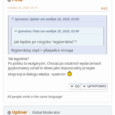
ноября 20, 2020, 03:10
#43
Цитата: Upliner от ноября 20, 2020, 03:00
Цитата: Pinia от ноября 20, 2020, 02:49
Jak będzie po rosyjsku "wypierdalać"?
Wypierdalaj stąd = убирайся отсюда
Tak łagodnie?
Po polsku to wulgaryzm. Chociaż po ostatnich wydarzeniach
językoznawcy uznali to słowo jako dopuszczalny przejaw
ekspresji w dialogu władza - suweren
QQ
ЦИТИРОВАТЬ
All people smile in the same language!
Upliner
Global Moderator