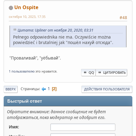
Un Ospite
октября 10, 2023, 17:35
#48
Цитата: Upliner от ноября 20, 2020, 03:31
Pełnego odpowiednika nie ma. Oczywiście można
powiedzieć i brutalniej jak "пошёл нахуй отсюда".
"Проваливай", "уёбывай".
1 пользователю
это нравится.
QQ
ЦИТИРОВАТЬ
1
Страницы
2
ВВЕРХ
ДЕЙСТВИЯ ПОЛЬЗОВАТЕЛЯ
Быстрый ответ
Обратите внимание: данное сообщение не будет
отображаться, пока модератор не одобрит его.
Имя: