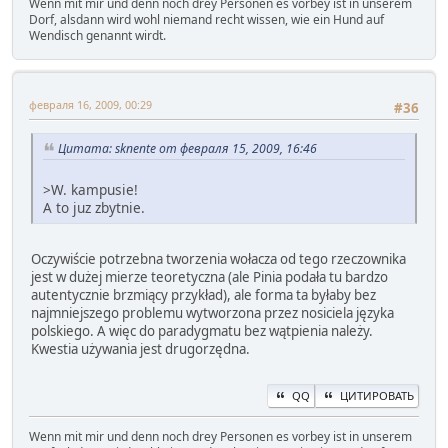
Wenn mit mir und denn noch drey Personen es vorbey ist in unserem
Dorf, alsdann wird wohl niemand recht wissen, wie ein Hund auf
Wendisch genannt wirdt.
февраля 16, 2009, 00:29
#36
Цитата: sknente от февраля 15, 2009, 16:46
>W. kampusie!
A to juz zbytnie.
Oczywiście potrzebna tworzenia wołacza od tego rzeczownika
jest w dużej mierze teoretyczna (ale Pinia podała tu bardzo
autentycznie brzmiący przykład), ale forma ta byłaby bez
najmniejszego problemu wytworzona przez nosiciela języka
polskiego. A więc do paradygmatu bez wątpienia należy.
Kwestia używania jest drugorzędna.
QQ
ЦИТИРОВАТЬ
Wenn mit mir und denn noch drey Personen es vorbey ist in unserem