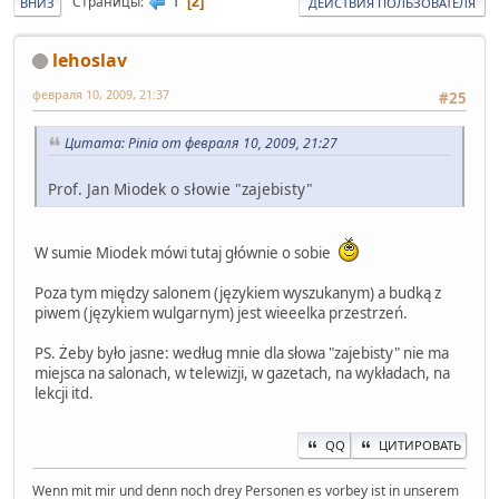
1
Страницы
2
ВНИЗ
ДЕЙСТВИЯ ПОЛЬЗОВАТЕЛЯ
lehoslav
февраля 10, 2009, 21:37
#25
Цитата: Pinia от февраля 10, 2009, 21:27
Prof. Jan Miodek o słowie "zajebisty"
W sumie Miodek mówi tutaj głównie o sobie
Poza tym między salonem (językiem wyszukanym) a budką z
piwem (językiem wulgarnym) jest wieeelka przestrzeń.
PS. Żeby było jasne: według mnie dla słowa "zajebisty" nie ma
miejsca na salonach, w telewizji, w gazetach, na wykładach, na
lekcji itd.
QQ
ЦИТИРОВАТЬ
Wenn mit mir und denn noch drey Personen es vorbey ist in unserem