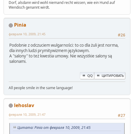
Dorf, alsdann wird wohl niemand recht wissen, wie ein Hund auf
Wendisch genannt wirdt.
Pinia
февраля 10, 2009, 21:45
#26
Podobnie z odczuciem wulgarności: to co dla żuli jest norma,
dla innych ludzi prymitywizmem językowym.
A "salony" to też kwestia umowy. Nie wszystkie salony są
salonami.
QQ
ЦИТИРОВАТЬ
All people smile in the same language!
lehoslav
февраля 10, 2009, 21:47
#27
Цитата: Pinia от февраля 10, 2009, 21:45