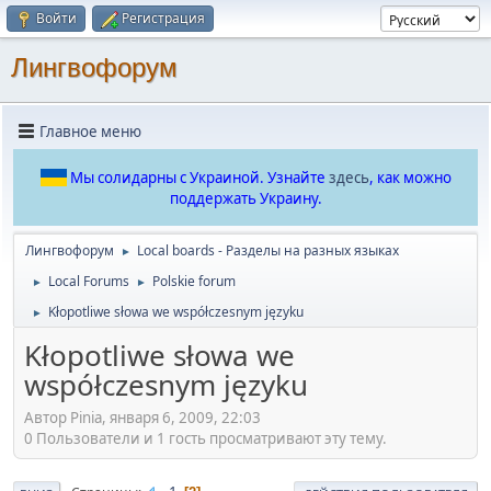
Войти
Регистрация
Лингвофорум
Главное меню
Мы солидарны с Украиной. Узнайте
здесь
, как можно
поддержать Украину.
Лингвофорум
Local boards - Разделы на разных языках
►
Local Forums
Polskie forum
►
►
Kłopotliwe słowa we współczesnym języku
►
Kłopotliwe słowa we
współczesnym języku
Автор Pinia, января 6, 2009, 22:03
0 Пользователи и 1 гость просматривают эту тему.