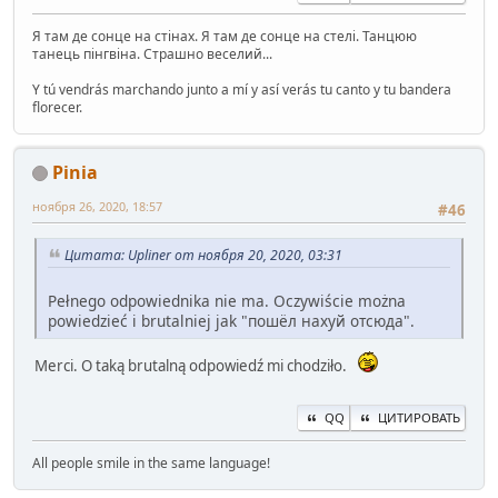
Я там де сонце на стінах. Я там де сонце на стелі. Танцюю
танець пінгвіна. Страшно веселий...
Y tú vendrás marchando junto a mí y así verás tu canto y tu bandera
florecer.
Pinia
ноября 26, 2020, 18:57
#46
Цитата: Upliner от ноября 20, 2020, 03:31
Pełnego odpowiednika nie ma. Oczywiście można
powiedzieć i brutalniej jak "пошёл нахуй отсюда".
Merci. O taką brutalną odpowiedź mi chodziło.
QQ
ЦИТИРОВАТЬ
All people smile in the same language!