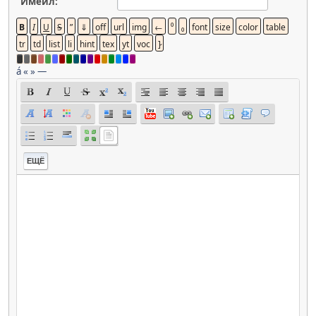
Имейл:
á
«
»
—
ЕЩЁ