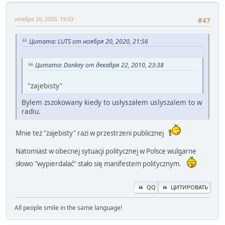
ноября 26, 2020, 19:03
#47
Цитата: LUTS от ноября 20, 2020, 21:56
Цитата: Donkey от декабря 22, 2010, 23:38
"zajebisty"
Bylem zszokowany kiedy to usłyszałem uslyszalem to w
radiu.
Mnie też "zajebisty" razi w przestrzeni publicznej
Natomiast w obecnej sytuacji politycznej w Polsce wulgarne
słowo "wypierdalać" stało się manifestem politycznym.
QQ
ЦИТИРОВАТЬ
All people smile in the same language!