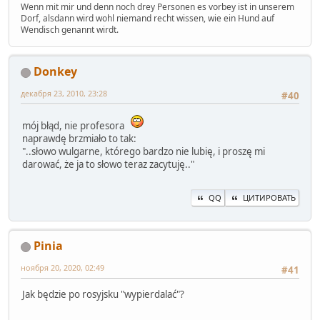
Wenn mit mir und denn noch drey Personen es vorbey ist in unserem
Dorf, alsdann wird wohl niemand recht wissen, wie ein Hund auf
Wendisch genannt wirdt.
Donkey
декабря 23, 2010, 23:28
#40
mój błąd, nie profesora
naprawdę brzmiało to tak:
"..słowo wulgarne, którego bardzo nie lubię, i proszę mi
darować, że ja to słowo teraz zacytuję.."
QQ
ЦИТИРОВАТЬ
Pinia
ноября 20, 2020, 02:49
#41
Jak będzie po rosyjsku "wypierdalać"?