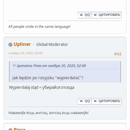
QQ
ЦИТИРОВАТЬ
All people smile in the same language!
Upliner
Global Moderator
ноября 20, 2020, 03:00
#42
Цитата: Pinia от ноября 20, 2020, 02:49
Jak będzie po rosyjsku "wypierdalać"?
Wypierdalaj stąd = убирайся отсюда
QQ
ЦИТИРОВАТЬ
Навамоўе ёсць ангсоц, ангсоц ёсць навамоўе!
Pinia