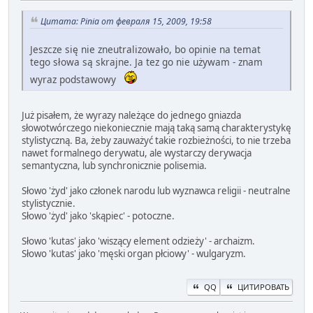
Цитата: Pinia от февраля 15, 2009, 19:58
Jeszcze się nie zneutralizowało, bo opinie na temat
tego słowa są skrajne. Ja tez go nie używam - znam
wyraz podstawowy
Już pisałem, że wyrazy należące do jednego gniazda
słowotwórczego niekoniecznie mają taką samą charakterystykę
stylistyczną. Ba, żeby zauważyć takie rozbieżności, to nie trzeba
nawet formalnego derywatu, ale wystarczy derywacja
semantyczna, lub synchronicznie polisemia.
Słowo 'żyd' jako członek narodu lub wyznawca religii - neutralne
stylistycznie.
Słowo 'żyd' jako 'skąpiec' - potoczne.
Słowo 'kutas' jako 'wiszący element odzieży' - archaizm.
Słowo 'kutas' jako 'męski organ płciowy' - wulgaryzm.
QQ
ЦИТИРОВАТЬ