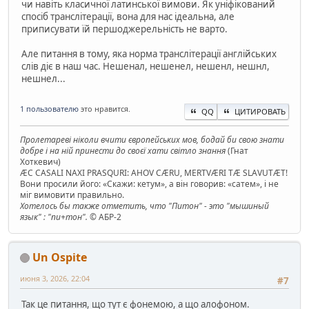
чи навіть класичної латинської вимови. Як уніфікований
спосіб транслітерації, вона для нас ідеальна, але
приписувати їй першоджерельність не варто.
Але питання в тому, яка норма транслітерації англійських
слів діє в наш час. Нешенал, нешенел, нешенл, нешнл,
нешнел...
1 пользователю
это нравится.
QQ
ЦИТИРОВАТЬ
Пролетареві ніколи вчити європейських мов, бодай би свою знати
добре і на ній принести до своєї хати світло знання
(Гнат
Хоткевич)
ÆC CASALI NAXI PRASQURI: AHOV CÆRU, MERTVÆRI TÆ SLAVUTÆT!
Вони просили його: «Скажи: кетум», а він говорив: «сатем», і не
міг вимовити правильно.
Хотелось бы также отметить, что "Питон" - это "мышиный
язык" : "пи+тон".
© АБР-2
Un Ospite
июня 3, 2026, 22:04
#7
Так це питання, що тут є фонемою, а що алофоном.