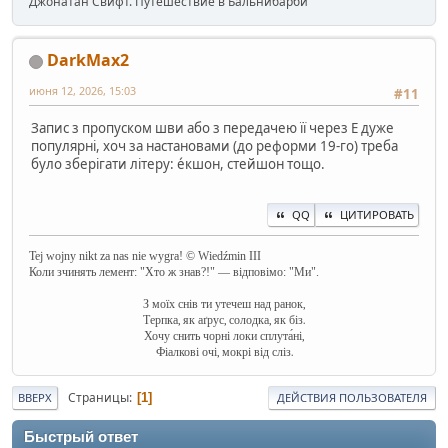
Джонатан Свифт. Путешествие в Бальнибарби
DarkMax2
июня 12, 2026, 15:03
#11
Запис з пропуском шви або з передачею її через Е дуже
популярні, хоч за настановами (до реформи 19-го) треба
було зберігати літеру: е́кшон, стейшон тощо.
QQ
ЦИТИРОВАТЬ
Tej wojny nikt za nas nie wygra! © Wiedźmin III
Коли зчинять лемент: "Хто ж знав?!" — відповімо: "Ми".
З моїх снів ти утечеш над ранок,
Терпка, як аґрус, солодка, як біз.
Хочу снить чорні локи сплута́ні,
Фіалкові очі, мокрі від сліз.
Страницы
1
ВВЕРХ
ДЕЙСТВИЯ ПОЛЬЗОВАТЕЛЯ
Быстрый ответ