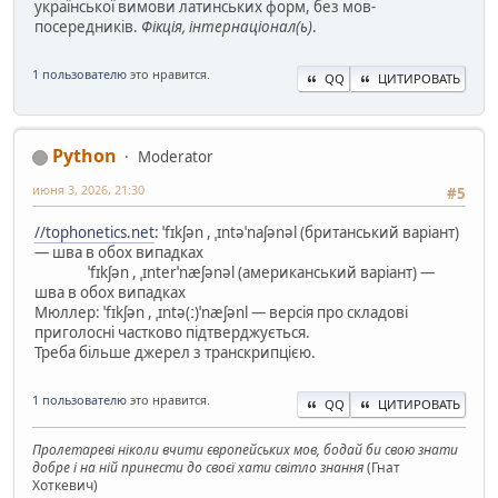
української вимови латинських форм, без мов-
посередників.
Фікція, інтернаціонал(ь)
.
1 пользователю
это нравится.
QQ
ЦИТИРОВАТЬ
Python
Moderator
июня 3, 2026, 21:30
#5
//tophonetics.net
: ˈfɪkʃən , ˌɪntəˈnaʃənəl (британський варіант)
— шва в обох випадках
ˈfɪkʃən , ˌɪnterˈnæʃənəl (американський варіант) —
шва в обох випадках
Мюллер: ˈfɪkʃən , ˌɪntə(ː)ˈnæʃənl — версія про складові
приголосні частково підтверджується.
Треба більше джерел з транскрипцією.
1 пользователю
это нравится.
QQ
ЦИТИРОВАТЬ
Пролетареві ніколи вчити європейських мов, бодай би свою знати
добре і на ній принести до своєї хати світло знання
(Гнат
Хоткевич)