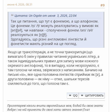
июня 4, 2026, 08:31
#9
Цитата: Un Ospite от июня 3, 2026, 22:04
Так це питання, що тут є фонемою, а що алофоном.
Це фонеми /n̩/ /ɫ̩/ можуть реалізуватись у вимові як
[ən][əɫ], чи навпаки - сполучення фонем /ən/ /əɫ/
реалізуються як [n̩][ɫ̩].
Здогадуюсь, що різні англомовні лінгвісти й
фонетисти мають різний на це погляд.
Якщо це транслітерація, а не точна транскрипція (що
вимагало б змін у правилах читання українських літер, а
також індивідуальних правил для запису мови кожного
окремого англофона), то в випадку, коли незрозуміло, є
там голосна чи нема, звіряємося з написанням. Бачимо на
письмі «io», яке одна половина лінгвістів сприймає як [ə], а
друга половина — як німу — отже, шальки терезів
схиляються до того, що голосна там є.
QQ
ЦИТИРОВАТЬ
Пролетареві ніколи вчити європейських мов, бодай би свою знати
добре і на ній принести до своєї хати світло знання
(Гнат