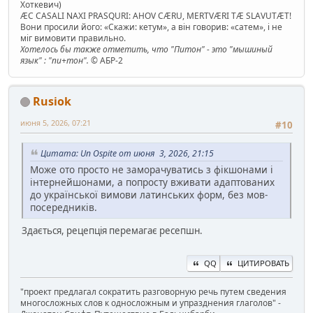
Хоткевич)
ÆC CASALI NAXI PRASQURI: AHOV CÆRU, MERTVÆRI TÆ SLAVUTÆT!
Вони просили його: «Скажи: кетум», а він говорив: «сатем», і не
міг вимовити правильно.
Хотелось бы также отметить, что "Питон" - это "мышиный
язык" : "пи+тон".
© АБР-2
Rusiok
июня 5, 2026, 07:21
#10
Цитата: Un Ospite от июня 3, 2026, 21:15
Може ото просто не заморачуватись з фікшонами і
інтернейшонами, а попросту вживати адаптованих
до української вимови латинських форм, без мов-
посередників.
Здається, рецепція перемагає ресепшн.
QQ
ЦИТИРОВАТЬ
"проект предлагал сократить разговорную речь путем сведения
многосложных слов к односложным и упразднения глаголов" -