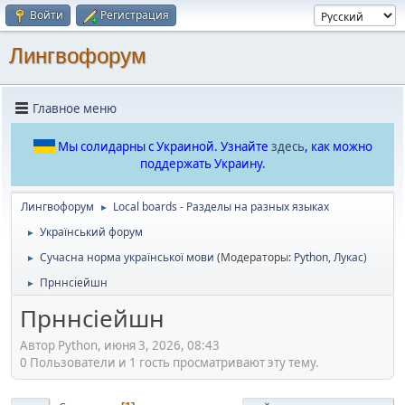
Войти
Регистрация
Лингвофорум
Главное меню
Мы солидарны с Украиной. Узнайте
здесь
, как можно
поддержать Украину.
Лингвофорум
Local boards - Разделы на разных языках
►
Український форум
►
Сучасна норма української мови
(Модераторы:
Python
,
Лукас
)
►
Прннсіейшн
►
Прннсіейшн
Автор Python, июня 3, 2026, 08:43
0 Пользователи и 1 гость просматривают эту тему.