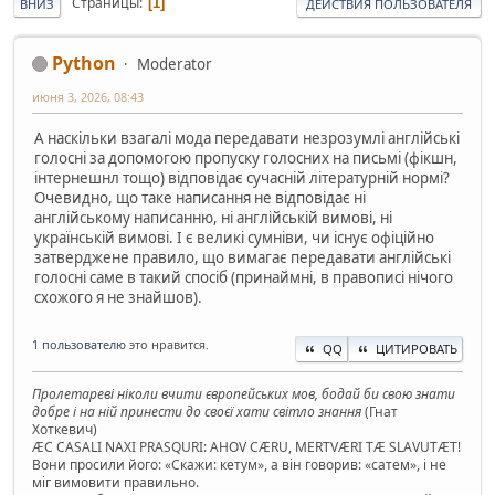
Страницы
1
ВНИЗ
ДЕЙСТВИЯ ПОЛЬЗОВАТЕЛЯ
Python
Moderator
июня 3, 2026, 08:43
А наскільки взагалі мода передавати незрозумлі англійські
голосні за допомогою пропуску голосних на письмі (фікшн,
інтернешнл тощо) відповідає сучасній літературній нормі?
Очевидно, що таке написання не відповідає ні
англійському написанню, ні англійській вимові, ні
українській вимові. І є великі сумніви, чи існує офіційно
затверджене правило, що вимагає передавати англійські
голосні саме в такий спосіб (принаймні, в правописі нічого
схожого я не знайшов).
1 пользователю
это нравится.
QQ
ЦИТИРОВАТЬ
Пролетареві ніколи вчити європейських мов, бодай би свою знати
добре і на ній принести до своєї хати світло знання
(Гнат
Хоткевич)
ÆC CASALI NAXI PRASQURI: AHOV CÆRU, MERTVÆRI TÆ SLAVUTÆT!
Вони просили його: «Скажи: кетум», а він говорив: «сатем», і не
міг вимовити правильно.