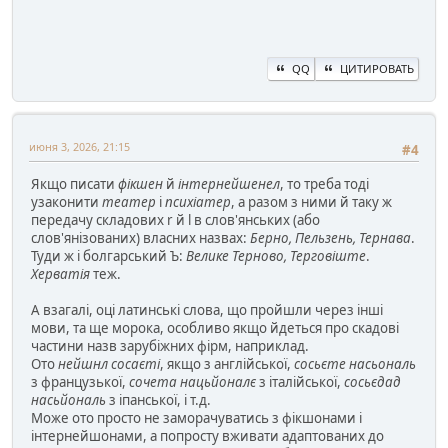
QQ
ЦИТИРОВАТЬ
июня 3, 2026, 21:15
#4
Якщо писати
фікшен
й
інтернейшенел
, то треба тоді
узаконити
театер
і
психіатер
, а разом з ними й таку ж
передачу складових r й l в слов'янських (або
слов'янізованих) власних назвах:
Берно, Пельзень, Тернава
.
Туди ж і болгарський Ъ:
Велике Терново, Терговіште
.
Херватія
теж.
А взагалі, оці латинські слова, що пройшли через інші
мови, та ще морока, особливо якщо йдеться про скадові
частини назв зарубіжних фірм, наприклад.
Ото
нейшнл сосаєті
, якщо з англійської,
сосьєте насьональ
з французької,
сочета нацьйоналє
з італійської,
сосьєдад
насьйональ
з іпанської, і т.д.
Може ото просто не заморачуватись з фікшонами і
інтернейшонами, а попросту вживати адаптованих до