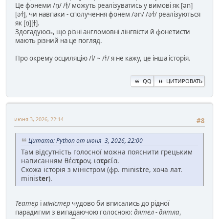
Це фонеми /n̩/ /ɫ̩/ можуть реалізуватись у вимові як [ən]
[əɫ], чи навпаки - сполучення фонем /ən/ /əɫ/ реалізуються
як [n̩][ɫ̩].
Здогадуюсь, що різні англомовні лінгвісти й фонетисти
мають різний на це погляд.
Про окрему осциляцію /l/ ~ /ɫ/ я не кажу, це інша історія.
QQ
ЦИТИРОВАТЬ
июня 3, 2026, 22:14
#8
Цитата: Python от июня 3, 2026, 22:00
Там відсутність голосної можна пояснити грецьким
написанням θέα
τρ
ον, ια
τρ
εία.
Схожа історія з міністром (фр. minis
tr
e, хоча лат.
minis
ter
).
Театер
і
міністер
чудово би вписались до рідної
парадигми з випадаючою голосною:
дятел - дятла
,