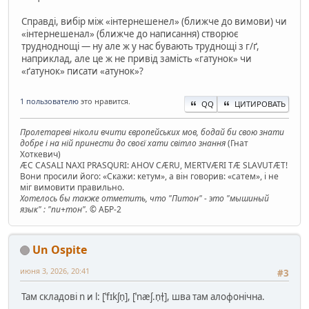
Справді, вибір між «інтернешенел» (ближче до вимови) чи
«інтернешенал» (ближче до написання) створює
трудноднощі — ну але ж у нас бувають труднощі з г/ґ,
наприклад, але це ж не привід замість «гатунок» чи
«ґатунок» писати «атунок»?
1 пользователю
это нравится.
QQ
ЦИТИРОВАТЬ
Пролетареві ніколи вчити європейських мов, бодай би свою знати
добре і на ній принести до своєї хати світло знання
(Гнат
Хоткевич)
ÆC CASALI NAXI PRASQURI: AHOV CÆRU, MERTVÆRI TÆ SLAVUTÆT!
Вони просили його: «Скажи: кетум», а він говорив: «сатем», і не
міг вимовити правильно.
Хотелось бы также отметить, что "Питон" - это "мышиный
язык" : "пи+тон".
© АБР-2
Un Ospite
июня 3, 2026, 20:41
#3
Там складові n и l: [ˈfɪkʃn̩], [ˈnæʃ.n̩ɫ̩], шва там алофонічна.