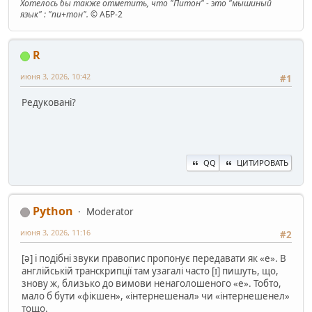
Хотелось бы также отметить, что "Питон" - это "мышиный
язык" : "пи+тон".
© АБР-2
R
июня 3, 2026, 10:42
#1
Редуковані?
QQ
ЦИТИРОВАТЬ
Python
Moderator
июня 3, 2026, 11:16
#2
[ə] і подібні звуки правопис пропонує передавати як «е». В
англійській транскрипції там узагалі часто [ɪ] пишуть, що,
знову ж, близько до вимови ненаголошеного «е». Тобто,
мало б бути «фікшен», «інтернешенал» чи «інтернешенел»
тощо.