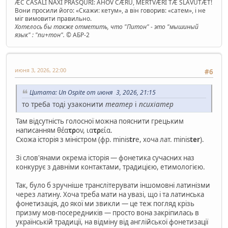
ÆC CASALI NAXI PRASQURI: AHOV CÆRU, MERTVÆRI TÆ SLAVUTÆT!
Вони просили його: «Скажи: кетум», а він говорив: «сатем», і не
міг вимовити правильно.
Хотелось бы также отметить, что "Питон" - это "мышиный
язык" : "пи+тон".
© АБР-2
июня 3, 2026, 22:00
#6
Цитата: Un Ospite от июня 3, 2026, 21:15
то треба тоді узаконити
театер
і
психіатер
Там відсутність голосної можна пояснити грецьким
написанням θέα
τρ
ον, ια
τρ
εία.
Схожа історія з міністром (фр. minis
tr
e, хоча лат. minis
ter
).
Зі слов'янами окрема історія — фонетика сучасних наз
конкурує з давніми контактами, традицією, етимологією.
Так, було б зручніше транслітерувати іншомовні латинізми
через латину. Хоча треба мати на увазі, що і та латинська
фонетизація, до якої ми звикли — це теж погляд крізь
призму мов-посередників — просто вона закріпилась в
українській традиції, на відміну від англійської фонетизації