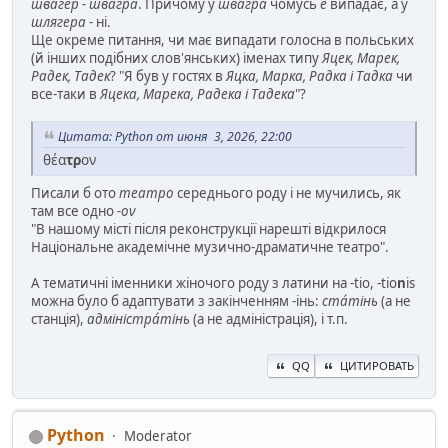
швагер - швагра
. Причому у
швагра
чомусь
е
випадає, а у
шлягера
- ні.
Ще окреме питання, чи має випадати голосна в польських
(й інших подібних слов'янських) іменах типу
Яцек, Марек,
Радек, Тадек
? "Я був у гостях в
Яцка, Марка, Радка і Тадка
чи
все-таки в
Яцека, Марека, Радека і Тадека
"?
Цитата: Python от июня 3, 2026, 22:00
θέα
τρ
ον
Писали б ото
театро
середнього роду і не мучились, як
там все одно
-ον
"В нашому місті після реконструкції нарешті відкрилося
Національне академічне музично-драматичне театро".
А тематичні іменники жіночого роду з латини на -tio, -tio
n
is
можна було б адаптувати з закінченням -інь:
ста́тінь
(а не
станція),
адміністра́тінь
(а не адміністрація), і т.п.
QQ
ЦИТИРОВАТЬ
Python
Moderator