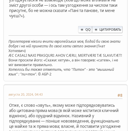
зміст другої особи — і ось там узгодження за числом таки
присутнє, бо не можна сказати «Пані та панове, ти мене
чуєш?»).
QQ
ЦИТИРОВАТЬ
Пролетареві ніколи вчити європейських мов, бодай би свою знати
добре і на ній принести до своєї хати світло знання
(Гнат
Хоткевич)
ÆC CASALI NAXI PRASQURI: AHOV CÆRU, MERTVÆRI TÆ SLAVUTÆT!
Вони просили його: «Скажи: кетум», а він говорив: «сатем», і не
міг вимовити правильно.
Хотелось бы также отметить, что "Питон" - это "мышиный
язык" : "пи+тон".
© АБР-2
августа 20, 2024, 04:43
#8
Отже, є слово «звуть», якому може підпорядковуватись
або цитована пряма мова (в якій може міститися кличний
відмінок), або орудний відмінок. Називний у
підпорядкуванні — пізніше нововведення, функціонально
це майже та ж пряма мова; власне, й поставити узгоджене