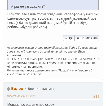
А рід не узгоджують?
Ніби так, але з цим трохи складніше: словоформ, у яких би
одночасно був і рід, і особа, в літературній українській мові
нема (хіба що діалектний передмайбутній час: «будеш
робив», «будеш робила»).
QQ
ЦИТИРОВАТЬ
Пролетареві ніколи вчити європейських мов, бодай би свою знати
добре і на ній принести до своєї хати світло знання
(Гнат
Хоткевич)
ÆC CASALI NAXI PRASQURI: AHOV CÆRU, MERTVÆRI TÆ SLAVUTÆT!
Вони просили його: «Скажи: кетум», а він говорив: «сатем», і не
міг вимовити правильно.
Хотелось бы также отметить, что "Питон" - это "мышиный
язык" : "пи+тон".
© АБР-2
Волод
Вне лингвистики
августа 20, 2024, 10:49
#11
Мова ж про рід, а не про особу.