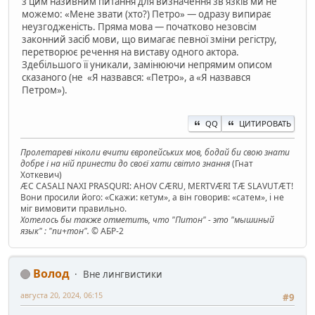
з цим називним питання для визначення зв'язків ми не
можемо: «Мене звати (хто?) Петро» — одразу випирає
неузгодженість. Пряма мова — початково незовсім
законний засіб мови, що вимагає певної зміни регістру,
перетворює речення на виставу одного актора.
Здебільшого її уникали, замінюючи непрямим описом
сказаного (не «Я назвався: «Петро», а «Я назвався
Петром»).
QQ
ЦИТИРОВАТЬ
Пролетареві ніколи вчити європейських мов, бодай би свою знати
добре і на ній принести до своєї хати світло знання
(Гнат
Хоткевич)
ÆC CASALI NAXI PRASQURI: AHOV CÆRU, MERTVÆRI TÆ SLAVUTÆT!
Вони просили його: «Скажи: кетум», а він говорив: «сатем», і не
міг вимовити правильно.
Хотелось бы также отметить, что "Питон" - это "мышиный
язык" : "пи+тон".
© АБР-2
Волод
Вне лингвистики
августа 20, 2024, 06:15
#9