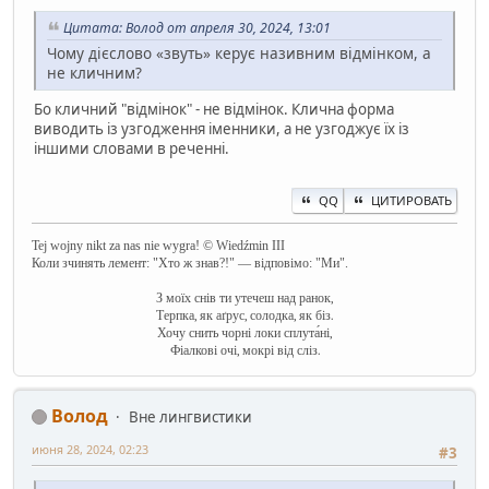
Цитата: Волод от апреля 30, 2024, 13:01
Чому дієслово «звуть» керує називним відмінком, а
не кличним?
Бо кличний "відмінок" - не відмінок. Клична форма
виводить із узгодження іменники, а не узгоджує їх із
іншими словами в реченні.
QQ
ЦИТИРОВАТЬ
Tej wojny nikt za nas nie wygra! © Wiedźmin III
Коли зчинять лемент: "Хто ж знав?!" — відповімо: "Ми".
З моїх снів ти утечеш над ранок,
Терпка, як аґрус, солодка, як біз.
Хочу снить чорні локи сплута́ні,
Фіалкові очі, мокрі від сліз.
Волод
Вне лингвистики
июня 28, 2024, 02:23
#3