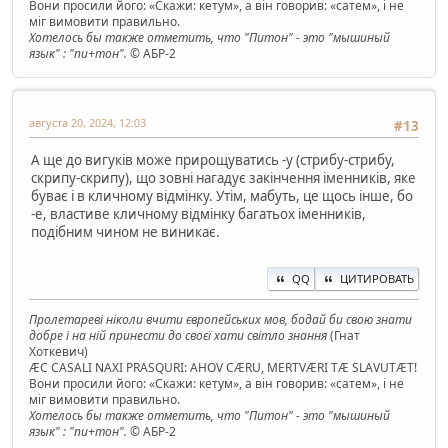
Вони просили його: «Скажи: кетум», а він говорив: «сатем», і не
міг вимовити правильно.
Хотелось бы также отметить, что "Питон" - это "мышиный
язык" : "пи+тон".
© АБР-2
августа 20, 2024, 12:03
#13
А ще до вигуків може прирощуватись -у (стрибу-стрибу,
скрипу-скрипу), що зовні нагадує закінчення іменників, яке
буває і в кличному відмінку. Утім, мабуть, це щось інше, бо
-е, властиве кличному відмінку багатьох іменників,
подібним чином не виникає.
QQ
ЦИТИРОВАТЬ
Пролетареві ніколи вчити європейських мов, бодай би свою знати
добре і на ній принести до своєї хати світло знання
(Гнат
Хоткевич)
ÆC CASALI NAXI PRASQURI: AHOV CÆRU, MERTVÆRI TÆ SLAVUTÆT!
Вони просили його: «Скажи: кетум», а він говорив: «сатем», і не
міг вимовити правильно.
Хотелось бы также отметить, что "Питон" - это "мышиный
язык" : "пи+тон".
© АБР-2