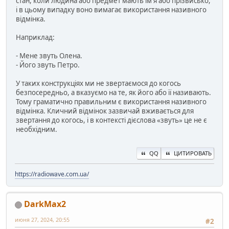
стан, коли людина або предмет мають ім'я або прізвисько,
і в цьому випадку воно вимагає використання називного
відмінка.
Наприклад:
- Мене звуть Олена.
- Його звуть Петро.
У таких конструкціях ми не звертаємося до когось
безпосередньо, а вказуємо на те, як його або її називають.
Тому граматично правильним є використання називного
відмінка. Кличний відмінок зазвичай вживається для
звертання до когось, і в контексті дієслова «звуть» це не є
необхідним.
QQ
ЦИТИРОВАТЬ
https://radiowave.com.ua/
DarkMax2
июня 27, 2024, 20:55
#2