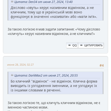
Цитата: Den34 от июня 27, 2024, 13:40
Дієслово «звуть» керує називним відмінком, а не
кличним, тому що в українській мові воно
функціонує в значенні «називати» або «мати ім'я».
За такою логікою я мав задати запитання: «Чому дієслово
«кличуть» керує називним відмінком, а не кличним?»
QQ
ЦИТИРОВАТЬ
июня 28, 2024, 02:27
#4
Цитата: DarkMax2 от июня 27, 2024, 20:55
Бо кличний "відмінок" - не відмінок. Клична форма
виводить із узгодження іменники, а не узгоджує їх
із іншими словами в реченні.
За такою логікою те, що кличуть кличним відмінком, не є
іменною частиною мови.