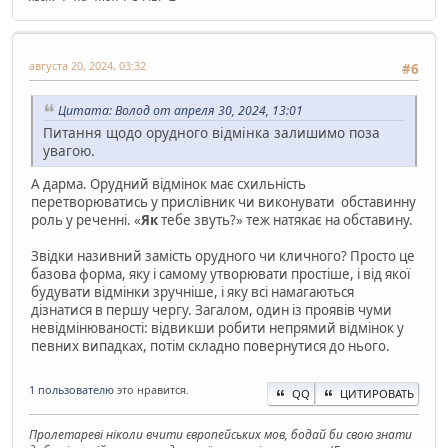
августа 20, 2024, 03:32
#6
Цитата: Волод от апреля 30, 2024, 13:01
Питання щодо орудного відмінка залишимо поза
увагою.
А дарма. Орудний відмінок має схильність
перетворюватись у прислівник чи виконувати обставинну
роль у реченні. «
Як
тебе звуть?» теж натякає на обставину.
Звідки називний замість орудного чи кличного? Просто це
базова форма, яку і самому утворювати простіше, і від якої
будувати відмінки зручніше, і яку всі намагаються
дізнатися в першу чергу. Загалом, один із проявів чуми
невідмінюваності: відвикши робити непрямий відмінок у
певних випадках, потім складно повернутися до нього.
1 пользователю
это нравится.
QQ
ЦИТИРОВАТЬ
Пролетареві ніколи вчити європейських мов, бодай би свою знати