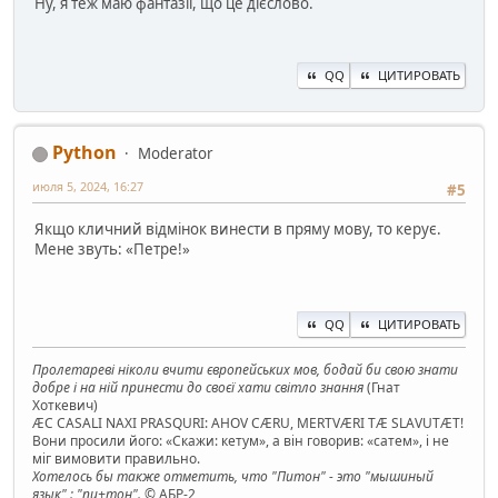
Ну, я теж маю фантазії, що це дієслово.
QQ
ЦИТИРОВАТЬ
Python
Moderator
июля 5, 2024, 16:27
#5
Якщо кличний відмінок винести в пряму мову, то керує.
Мене звуть: «Петре!»
QQ
ЦИТИРОВАТЬ
Пролетареві ніколи вчити європейських мов, бодай би свою знати
добре і на ній принести до своєї хати світло знання
(Гнат
Хоткевич)
ÆC CASALI NAXI PRASQURI: AHOV CÆRU, MERTVÆRI TÆ SLAVUTÆT!
Вони просили його: «Скажи: кетум», а він говорив: «сатем», і не
міг вимовити правильно.
Хотелось бы также отметить, что "Питон" - это "мышиный
язык" : "пи+тон".
© АБР-2