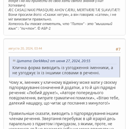
добре і на ній принести до своєї хати світло знання
(Гнат
Хоткевич)
ÆC CASALI NAXI PRASQURI: AHOV CÆRU, MERTVÆRI TÆ SLAVUTÆT!
Вони просили його: «Скажи: кетум», а він говорив: «сатем», і не
міг вимовити правильно.
Хотелось бы также отметить, что "Питон" - это "мышиный
язык" : "пи+тон".
© АБР-2
августа 20, 2024, 03:44
#7
Цитата: DarkMax2 от июня 27, 2024, 20:55
Клична форма виводить із узгодження іменники, а
не узгоджує їх із іншими словами в реченні.
Чому ж, іменник у кличному відмінку може мати у своєму
підпорядкуванні означення й додатки, а то й цілі підрядні
речення: «Любий друже!», «Авторе попереднього
повідомлення, випрате граматичні помилки», «Вітаю тебе,
далекий нащадку, що читає це послання з минулого!»
Правильніше сказати, виводить з підпорядкування іншим
членам речення. Звертання перебуває в цій ієрархії десь
паралельно з підметом і присудком, з якими, проте, не
узгоджується й не взаємодіє (хіба що може впливати на