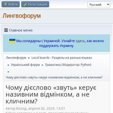
Войти
Регистрация
Лингвофорум
Главное меню
Мы солидарны с Украиной. Узнайте
здесь
, как можно
поддержать Украину.
Лингвофорум
Local boards - Разделы на разных языках
►
Український форум
Граматика
(Модератор:
Python
)
►
►
►
Чому дієслово «звуть» керує називним відмінком, а не кличним?
Чому дієслово «звуть» керує
називним відмінком, а не
кличним?
Автор Волод, апреля 30, 2024, 13:01