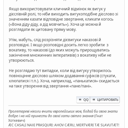
Якщо використовувати кличний відмінок як вигук у
дієслівній ролі, то ніби виходить вигукоподібне дієслово зі
значенням казати відповідне звертання, кликати когось
(«Вона діду-діду, а дід мовчить»). Хоча це можна й
розглядати як цитовану пряму мову.
Утім, мабуть, слід розрізняти дієвигуки наказові й
розповідні. І якщо розповідні досить легко зробити з
вокативу, то наказові (до яких можуть прирощуватись
закінчення множинних імперативів) з вокативу ніби не
утворюються.
Не розглядаю тут випадки, коли від вигуку утворилось
повіноцінне дієслово шляхом додавання суфіксів (стукати,
хлюпатися і т.п.). Хоча, наприклад, «панькатися» скидається
на таке утворення від звертання «пане/пані».
QQ
ЦИТИРОВАТЬ
Пролетареві ніколи вчити європейських мов, бодай би свою знати
добре і на ній принести до своєї хати світло знання
(Гнат
Хоткевич)
ÆC CASALI NAXI PRASQURI: AHOV CÆRU, MERTVÆRI TÆ SLAVUTÆT!