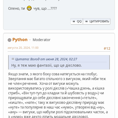
Олено, ти
чув, що ...????
QQ
ЦИТИРОВАТЬ
Python
Moderator
августа 20, 2024, 11:00
#12
Цитата: Волод от июня 28, 2024, 02:27
Ну, я теж маю фантазії, що це дієслово.
Якщо знати, з якого боку сова натягується на глобус.
Звертання має багато спільного з вигуком, який ніби теж
не член речення. Хоча от вигуки можуть
використовуватись у ролі дієслів («Чашка дзень, а кішка
стриб», «Він туп-туп до кладки та й шубовсть у воду») чи
прирощувати до себе дієслівні закінчення («гетьте»,
«киште», «нате»; таку ж вигуково-дієслівну природу має
«нуте» та популярне в наш час «нумо», утворені від «ну»,
«ану» — вигуки, що набули ролі підсилювальних часток, а
з «нумо» вже дехто ліпить модальне дієслово).