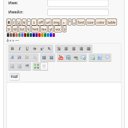
Имя:
Имейл:
á
«
»
—
ЕЩЁ