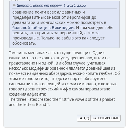
Цитата: Bhudh от апреля 1, 2026, 23:55
сравнение почти всех алфавитных и
предалфавитных знаков от иероглифов до
деванагари и монгольских можно посмотреть в
большой таблице в Википедии
. И там уже для себя
решить, что принять за первичный, а что за
производные. Только не забыв это как следует
обосновать.
Там лишь меньшая часть от существующих. Одних
клинописных несколько штук существовало, и там не
представлено ни одной. В любом случае, учитывая
насколько модифицированной является древнейшая из
покамест найденных абеседария, нужно копать глубже. Об
этом же говорит и то, что до сих пор не обнаружено
системы письма состоящей из семи символов, о которых
говорит древнегреческий миф о самом первом этапе
создания алфавита:
The three Fates created the first five vowels of the alphabet
and the letters B and T.
QQ
ЦИТИРОВАТЬ