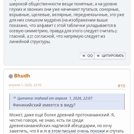
широкой общественности вещи понятные, а на уровне
глухих и звонких они уже начинают путаться, сонорные,
взрывные, щелевые, велярные, переднеязычные, это уже
для них слишком мудрёно (на изображении выше
показано, что алфавит с этой таблички укладывается в
осевую симметрию, правда для этого следует считать 𐎅
гласной, а 𐎜 согласной, что напрямую следует из
линейной структуры.
QQ
ЦИТИРОВАТЬ
Bhudh
апреля 1, 2026, 23:55
#15
Цитата: mahead от апреля 1, 2026, 22:07
Финикийский имеется в виду?
Может, даже ещё более древний протоханаанский. Я,
честно говоря, не знаю, есть ли среди
древнеханаанейских надписей абецедарии, но хочу
заметить, что
k
и
m
в этом письме очень похожи
и спутать