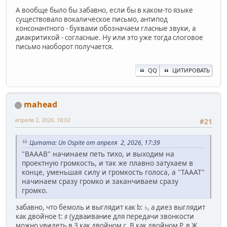
А вообще было бы забавно, если бы в каком-то языке
существовало вокалическое письмо, антипод
консонантного - буквами обозначаем гласные звуки, а
диакритикой - согласные. Ну или это уже тогда слоговое
письмо наоборот получается.
QQ
ЦИТИРОВАТЬ
mahead
апреля 2, 2026, 18:02
#21
Цитата: Un Ospite от апреля 2, 2026, 17:39
"ВАААВ" начинаем петь тихо, и выходим на
проектную громкость, и так же плавно затухаем в
конце, уменьшая силу и громкость голоса, а "ТАААТ"
начинаем сразу громко и заканчиваем сразу
громко.
забавно, что бемоль и выглядит как b: ♭, а диез выглядит
как двойное t: ♯ (удваивание для передачи звонкости
можно увидеть в З как двойном с, B как двойном P, в Ж