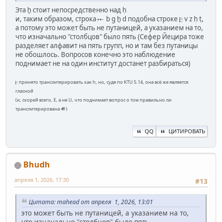
Эта ḫ стоит непосредственно над ḥ
и, таким образом, строка 𐎀 b g ḫ d подобна строке 𐎅 v z ḥ ṭ,
а потому это может быть не путаницей, а указанием на то,
что изначально "столбцов" было пять (Сефер Йецира тоже
разделяет алфавит на пять групп, но и там без путаницы
не обошлось. Вопросов конечно это наблюдение
поднимает не на один институт достанет разбираться)
𐎅 принято транслитерировать как h, но, судя по KTU 5.14, она всё же является
гласной
(и, скорей всего, Е, а не U, что поднимает вопрос о том правильно ли
транслитерирована 𒌑)
QQ
ЦИТИРОВАТЬ
Bhudh
апреля 1, 2026, 17:30
#13
Цитата: mahead от апреля 1, 2026, 13:01
это может быть не путаницей, а указанием на то,
что изначально "столбцов" было пять