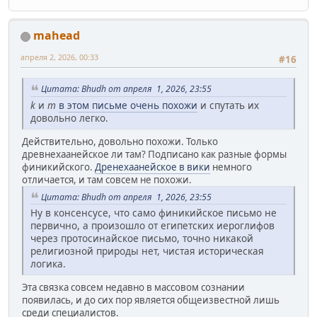
mahead
апреля 2, 2026, 00:33
#16
Цитата: Bhudh от апреля 1, 2026, 23:55
k
и
m
в этом письме очень похожи
и спутать их
довольно легко.
Действительно, довольно похожи. Только
древнехаанейское ли там? Подписано как разные формы
финикийского.
Дренехаанейское в вики
немного
отличается, и там совсем не похожи.
Цитата: Bhudh от апреля 1, 2026, 23:55
Ну в консенсусе, что само финикийское письмо не
первично, а произошло от египетских иероглифов
через протосинайское письмо, точно никакой
религиозной природы нет, чистая историческая
логика.
Эта связка совсем недавно в массовом сознании
появилась, и до сих пор является общеизвестной лишь
среди специалистов.