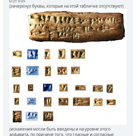
𐎛ỉ 𐎜 ủ 𐎝s̀
(зачеркнул буквы, которые на этой табличке отсутствуют)
(искажения могли быть введены и на уровне этого
алфавита, по причине того, что гласные и согласные