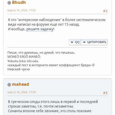
Bhudh
марта 16, 2024, 17:02
#2
Я это "интересное наблюдение" в более систематическом
виде написал на форуме ещё лет 15 назад.
И вообще,
решите задачку
!
QQ
ЦИТИРОВАТЬ
Пиши, что думаешь, но думай, что пишешь.
MONEŌ ERGŌ MANEŌ.
Waheeba dokin ʔebi naha.
«каждый пост в интернете имеет коэффициент бреда» ©
Невский чукчо
mahead
марта 16, 2024, 17:09
#3
В греческом следы этого лишь в первой и последней
строках заметны, т.е. почти незаметны.
Сонанты вполне себе звонкие, это столь похожие