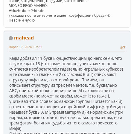
Пиши, что думаешь, но думай, что пишешь.
MONEŌ ERGŌ MANEŌ.
Waheeba dokin ʔebi naha.
«каждый пост в интернете имеет коэффициент бреда» ©
Невский чукчо
mahead
марта 17, 2024, 03:29
#7
Кадм добавил 11 букв к существующим до него семи. Что
в сумме даёт 18 (что замечательно, учитывая что он же
считается изобретателем гадательно-игральных кубиков)
и те самые 7 (5 гласных и 2 согласных B и Т) описывают
структуру алфавита, о которой речь. Причём, он
описывает структуру из трёх элементов, т.е. буквально
ABC, при такой точке зрения лишь М находится не на
своём месте (но может на своём, может l это та же I,
учитывая что в словах романской группы ll читается как й)
о трёх элементах говорит и еврейский миф (сефер йецира
называет буквы А М S тремя матерями) и норманский (три
норны, которые соответствуют не только трём аэтам, но и
трём фэтам, богиням судьбы из того самого греческого
мифа)
Я обратил внимание, что приложенные изображения