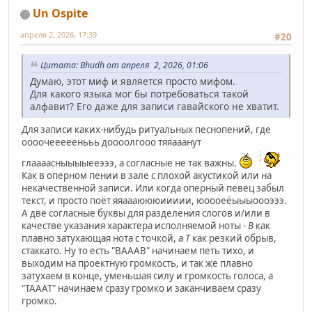
Un Ospite
апреля 2, 2026, 17:39
#20
Цитата: Bhudh от апреля 2, 2026, 01:06
Думаю, этот миф и является просто мифом.
Для какого языка мог бы потребоваться такой
алфавит? Его даже для записи гавайского не хватит.
Для записи каких-нибудь ритуальных песнопений, где
оооочееееенььь доооолгооо тяяааанут
глаааасныыыыееэээ, а согласные не так важны.
Как в оперном пении в зале с плохой акустикой или на
некачественной записи. Или когда оперный певец забыл
текст, и просто поёт яяаааюююиииии, юоооеёыыыоооэээ.
А две согласные буквы для разделения слогов и/или в
качестве указания характера исполняемой ноты -
В
как
плавно затухающая нота с точкой, а
Т
как резкий обрыв,
стаккато. Ну то есть "ВАААВ" начинаем петь тихо, и
выходим на проектную громкость, и так же плавно
затухаем в конце, уменьшая силу и громкость голоса, а
"ТАААТ" начинаем сразу громко и заканчиваем сразу
громко.