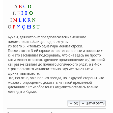
A
B
C
D
E
F
𐌆 𐌇
𐌈
I
M
L
K
R
N
O
P
𐌑 Ϙ
𐌎
S T
Буквы, для которых предполагается изменение
положения в таблице, подчёркнуты.
Их всего 5, и только одна пара меняет строки.
После этого в 3-ей строке остаются сонорные и носовые +
K (и это заставляет подозревать, что она здесь не просто
так и может отражать древнее произношение /ŋ/, которой
как раз не хватает до полного логического ряда), а в 4-ой
строке остаются исключительно глухие: смычные и
фрикативы вместе.
Это, понятно, уже полная псевда, но, с другой стороны, что
можно стопроцентно доказать на такой временной
дистанции? От изобретения алфавита остались только
легенды о Кадме.
QQ
ЦИТИРОВАТЬ