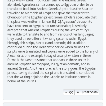
script was written, much older than the Ancient Greek
alphabet. Agesilaus sent a transcript to Egypt in order to be
translated back into Ancient Greek. Agetoridas the Spartan
travelled to Memphis of Egypt and gave the transcript to
Chonouphis the Egyptian priest. Some scholars speculate that
this plate was written in Linear B.[12] Agesilaus' decision to
have text sent to Egypt is not unreasonable; it is widely
accepted that Ancient Egyptians during the 4th century BC
were able to translate to and from various other languages;
they used three different writing systems within Egypt:
hieroglyphic script, hieratic and demotic; this tradition
continued during the Hellenistic period when all kinds of
scripts were translated and copies were added to the library of
Alexandria; one example today of a script written in three
forms is the Rosetta Stone that appears in three texts: in
ancient Egyptian hieroglyphs, in Egyptian demotic, and in
ancient Greek. And therefore, as the story goes, the Egyptian
priest, having studied the script and translated it, concluded
that the writing enjoined the Greeks to institute games in
honor of the Muses.
QQ
ЦИТИРОВАТЬ