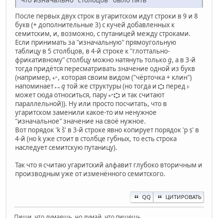
После первых двух строк в угаритском идут строки в 9 и 8
букв (+ дополнительные 3) с кучей добавленных к
семитским, и, возможно, с путаницей между строками.
Если принимать за "изначальную" прямоугольную
таблицу в 5 столбцов, в 4-й строке к "глоттально-
фрикативному" столбцу можно натянуть только
ġ
, а в 3-й
тогда придётся пересматривать значение одной из букв
(например, 𐎏, которая своим видом ("чёрточка + клин")
напоминает 𐎖
q
той же структуры (но тогда и 𐎘 перед 𐎙
может сюда относиться, пару 𐎏𐎘 и так считают
параллельной)). Ну или просто посчитать, что в
угаритском заменили какое-то им ненужное
"изначальное" значение на своё нужное.
Вот порядок 'k š' в 3-й строке явно копирует порядок 'p ṣ' в
4-й (но k уже стоит в столбце губных, то есть строка
наследует семитскую путаницу).
Так что я считаю угаритский алфавит глубоко вторичным и
производным уже от изменённого семитского.
QQ
ЦИТИРОВАТЬ
Пиши, что думаешь, но думай, что пишешь.