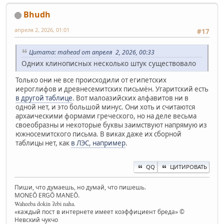
Bhudh
апреля 2, 2026, 01:01
#17
Цитата: mahead от апреля 2, 2026, 00:33
Одних клинописных несколько штук существовало
Только они не все происходили от египетских
иероглифов и древнесемитских письмён. Угаритский есть
в другой таблице
. Вот малоазийских алфавитов ни в
одной нет, и это большой минус. Они хоть и считаются
архаическими формами греческого, но на деле весьма
своеобразны и некоторые буквы заимствуют напрямую из
южносемитского письма. В виках даже их сборной
таблицы нет, как
в ЛЭС, например
.
QQ
ЦИТИРОВАТЬ
Пиши, что думаешь, но думай, что пишешь.
MONEŌ ERGŌ MANEŌ.
Waheeba dokin ʔebi naha.
«каждый пост в интернете имеет коэффициент бреда» ©
Невский чукчо