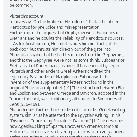
be common.
Plutarch's account
In his essay "On the Malice of Herodotus", Plutarch criticizes
Herodotus for prejudice and misrepresentation.
Furthermore, he argues that Gephyraei were Euboeans or
Eretrians and he doubts the reliability of Herodotus' sources.
As for Aristogeiton, Herodotus puts him not forth at the
back door, but thrusts him directly out of the gate into
Phoenicia, saying that he had his origins from the Gephyraei,
and that the Gephyraei were not, as some think, Euboeans or
Eretrians, but Phoenicians, as himself has learned by report.
Plutarch and other ancient Greek writers credited the
legendary Palamedes of Nauplion on Euboea with the
invention of the supplementary letters not found in the
original Phoenician alphabet.[10] The distinction between Eta
and Epsilon and between Omega and Omicron, adopted in the
Ionian standard, was traditionally attributed to Simonides of
Ceos (556–469).
Plutarch goes further back to describe an older Greek writing
system, similar as he attested to the Egyptian writing. In his
"Discourse Concerning Socrates's Daemon",[11] he describes
how Agesilaus king of Sparta, uncovers Alcmene's tomb at
Haliartus and discovers a brazen plate on which a very ancient