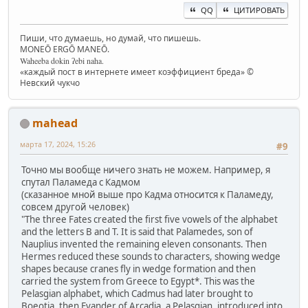
QQ
ЦИТИРОВАТЬ
Пиши, что думаешь, но думай, что пишешь.
MONEŌ ERGŌ MANEŌ.
Waheeba dokin ʔebi naha.
«каждый пост в интернете имеет коэффициент бреда» ©
Невский чукчо
mahead
марта 17, 2024, 15:26
#9
Точно мы вообще ничего знать не можем. Например, я
спутал Паламеда с Кадмом
(сказанное мной выше про Кадма относится к Паламеду,
совсем другой человек)
"The three Fates created the first five vowels of the alphabet
and the letters B and T. It is said that Palamedes, son of
Nauplius invented the remaining eleven consonants. Then
Hermes reduced these sounds to characters, showing wedge
shapes because cranes fly in wedge formation and then
carried the system from Greece to Egypt*. This was the
Pelasgian alphabet, which Cadmus had later brought to
Boeotia, then Evander of Arcadia, a Pelasgian, introduced into