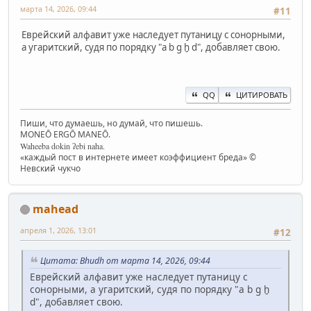
марта 14, 2026, 09:44
#11
Еврейский алфавит уже наследует путаницу с сонорными,
а угаритский, судя по порядку "a b g ḫ d", добавляет свою.
QQ
ЦИТИРОВАТЬ
Пиши, что думаешь, но думай, что пишешь.
MONEŌ ERGŌ MANEŌ.
Waheeba dokin ʔebi naha.
«каждый пост в интернете имеет коэффициент бреда» ©
Невский чукчо
mahead
апреля 1, 2026, 13:01
#12
Цитата: Bhudh от марта 14, 2026, 09:44
Еврейский алфавит уже наследует путаницу с
сонорными, а угаритский, судя по порядку "a b g ḫ
d", добавляет свою.