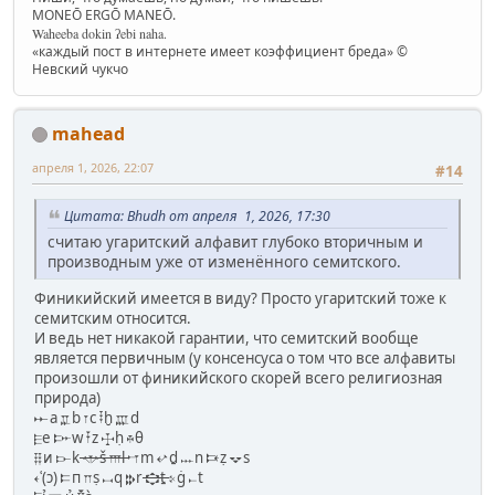
MONEŌ ERGŌ MANEŌ.
Waheeba dokin ʔebi naha.
«каждый пост в интернете имеет коэффициент бреда» ©
Невский чукчо
mahead
апреля 1, 2026, 22:07
#14
Цитата: Bhudh от апреля 1, 2026, 17:30
считаю угаритский алфавит глубоко вторичным и
производным уже от изменённого семитского.
Финикийский имеется в виду? Просто угаритский тоже к
семитским относится.
И ведь нет никакой гарантии, что семитский вообще
является первичным (у консенсуса о том что все алфавиты
произошли от финикийского скорей всего религиозная
природа)
𐎀a 𐎁b 𐎂c 𐎃ḫ 𐎄d
𐎅e 𐎆w 𐎇z 𐎈ḥ 𐎉θ
𐎊и 𐎋k
𐎌š 𐎍l
𐎎m 𐎏ḏ 𐎐n 𐎑ẓ 𐎒s
𐎓ʿ(ɔ) 𐎔п 𐎕ṣ 𐎖q 𐎗r
𐎘ṯ
𐎙ġ 𐎚t