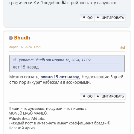
☯
графически К и R подобно
стройность эту нарушают.
QQ
ЦИТИРОВАТЬ
Bhudh
марта 16, 2024, 17:21
#4
Цитата: Bhudh от марта 16, 2024, 17:02
лет 15 назад
Можно сказать,
ровно 15 лет назад
. Недостающие 5 дней
с тех пор аккурат набежали високосными.
QQ
ЦИТИРОВАТЬ
Пиши, что думаешь, но думай, что пишешь.
MONEŌ ERGŌ MANEŌ.
Waheeba dokin ʔebi naha.
«каждый пост в интернете имеет коэффициент бреда» ©
Невский чукчо