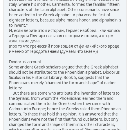
Italy, where his mother, Carmenta, formed the familiar fifteen
characters of the Latin alphabet. Other consonants have since
been added to the Greek alphabet. Alpha was the first of
eighteen letters, because alphe means honor, and alphainein is
to invent."
И, если верить этой истории, Гермес изобрёл.. клинопись
а Геродота Плутарх называл не отцом истории, а отцом
лжи. такие дела..
(про то что греческий произошёл от финикийского вроде
именно от Геродота знаем (думаем что знаем))
Diodorus' account
Some ancient Greek scholars argued that the Greek alphabet
should not be attributed to the Phoenician alphabet. Diodorus
Siculus in his Historical Library, Book 5, suggests that the
Phoenicians merely "changed the form and shape" of earlier
letters:
But there are some who attribute the invention of letters to
the Syrians, from whom the Phoenicians learned them and
communicated them to the Greeks when they came with
Cadmus into Europe; hence the Greeks called them Phoenician
letters. To these that hold this opinion, it is answered that the
Phoenicians were not the first that found out letters, but only
changed the form and shape of them into other characters,
which many afterwards using the name of Phoenicians grew to