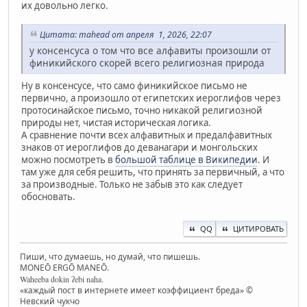
их довольно легко.
Цитата: mahead от апреля 1, 2026, 22:07
у консенсуса о том что все алфавиты произошли от
финикийского скорей всего религиозная природа
Ну в консенсусе, что само финикийское письмо не
первично, а произошло от египетских иероглифов через
протосинайское письмо, точно никакой религиозной
природы нет, чистая историческая логика.
А сравнение почти всех алфавитных и предалфавитных
знаков от иероглифов до деванагари и монгольских
можно посмотреть в
большой таблице в Википедии
. И
там уже для себя решить, что принять за первичный, а что
за производные. Только не забыв это как следует
обосновать.
QQ
ЦИТИРОВАТЬ
Пиши, что думаешь, но думай, что пишешь.
MONEŌ ERGŌ MANEŌ.
Waheeba dokin ʔebi naha.
«каждый пост в интернете имеет коэффициент бреда» ©
Невский чукчо