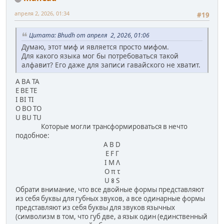
апреля 2, 2026, 01:34
#19
Цитата: Bhudh от апреля 2, 2026, 01:06
Думаю, этот миф и является просто мифом.
Для какого языка мог бы потребоваться такой
алфавит? Его даже для записи гавайского не хватит.
A BA TA
E BE TE
I BI TI
O BO TO
U BU TU
Которые могли трансформироваться в нечто
подобное:
A B D
E F Г
I M Λ
O π τ
U 𐌚 S
Обрати внимание, что все двойные формы представляют
из себя буквы для губных звуков, а все одинарные формы
представляют из себя буквы для звуков язычных
(символизм в том, что губ две, а язык один (единственный