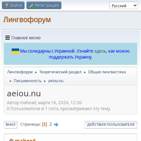
Войти
Регистрация
Лингвофорум
Главное меню
Мы солидарны с Украиной. Узнайте
здесь
, как можно
поддержать Украину.
Лингвофорум
Теоретический раздел
Общая лингвистика
►
►
Письменность
aeiou.nu
►
►
aeiou.nu
Автор mahead, марта 16, 2024, 12:30
0 Пользователи и 1 гость просматривают эту тему.
2
Страницы
1
ВНИЗ
ДЕЙСТВИЯ ПОЛЬЗОВАТЕЛЯ
mahead