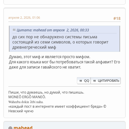
апреля 2, 2026, 01:06
#18
Цитата: mahead от апреля 2, 2026, 00:33
до сих пор не обнаружено системы письма
состоящей из семи символов, о которых говорит
древнегреческий миф
Думаю, этот миф и является просто мифом.
Для какого языка мог бы потребоваться такой алфавит? Его
даже для записи гавайского не хватит.
QQ
ЦИТИРОВАТЬ
Пиши, что думаешь, но думай, что пишешь.
MONEŌ ERGŌ MANEŌ.
Waheeba dokin ʔebi naha.
«каждый пост в интернете имеет коэффициент бреда» ©
Невский чукчо
mahead