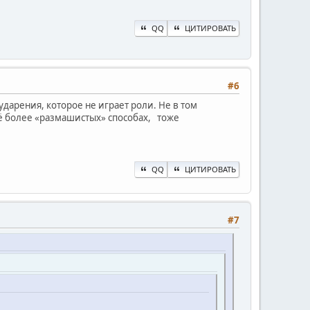
QQ
ЦИТИРОВАТЬ
#6
дарения, которое не играет роли. Не в том
щё более «размашистых» способах, тоже
QQ
ЦИТИРОВАТЬ
#7