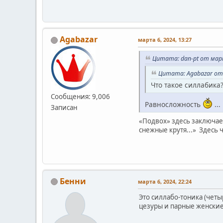
Agabazar
марта 6, 2024, 13:27
Цитата: dan-pt от март
Цитата: Agabazar от 
Что такое силлабика
Сообщения: 9,006
Равносложность
...
Записан
«Подвох» здесь заключает
снежные крутя...» Здесь 
Бенни
марта 6, 2024, 22:24
Это силлабо-тоника (чет
цезуры и парные женски