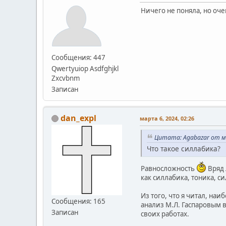
Ничего не поняла, но оче
Сообщения: 447
Qwertyuiop Asdfghjkl
Zxcvbnm
Записан
dan_expl
марта 6, 2024, 02:26
Цитата: Agabazar от ма
Что такое силлабика?
Равносложность
Вряд 
как силлабика, тоника, с
Из того, что я читал, на
Сообщения: 165
анализ М.Л. Гаспаровым в
Записан
своих работах.