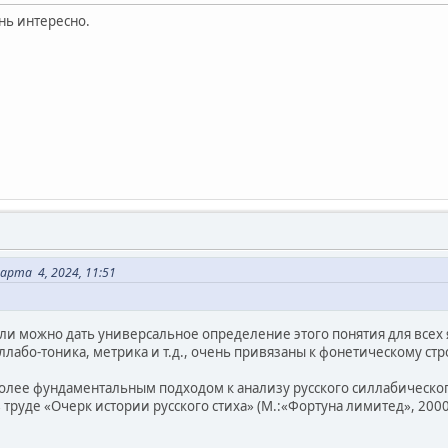
нь интересно.
рта 4, 2024, 11:51
ли можно дать универсальное определение этого понятия для всех я
иллабо-тоника, метрика и т.д., очень привязаны к фонетическому ст
иболее фундаментальным подходом к анализу русского силлабическог
 труде «Очерк истории русского стиха» (М.:«Фортуна лимитед», 2000