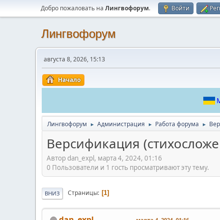
Добро пожаловать на
Лингвофорум
.
Войти
Рег
Лингвофорум
августа 8, 2026, 15:13
Начало
М
Лингвофорум
Администрация
Работа форума
Вер
►
►
►
Версификация (стихосложе
Автор dan_expl, марта 4, 2024, 01:16
0 Пользователи и 1 гость просматривают эту тему.
Страницы
1
ВНИЗ
dan_expl
марта 4, 2024, 01:16