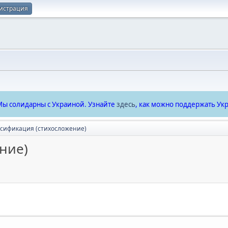
истрация
ы солидарны с Украиной. Узнайте
здесь
, как можно поддержать Укр
сификация (стихосложение)
ние)