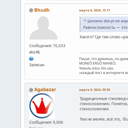
Bhudh
марта 8, 2024, 15:17
Цитата: dan-pt от март
Равносложность — это 
Какого? Где там слово «р
Сообщения: 70,033
aka 蝎
Пиши, что думаешь, но дума
MONEŌ ERGŌ MANEŌ.
Записан
Waheeba dokin ʔebi naha.
«каждый пост в интернете 
Agabazar
марта 9, 2024, 09:30
Традиционные стиховедч
стихосложению. Понятно,
стихосложения.
Тем не менее, всё это, 
Сообщения: 9,006