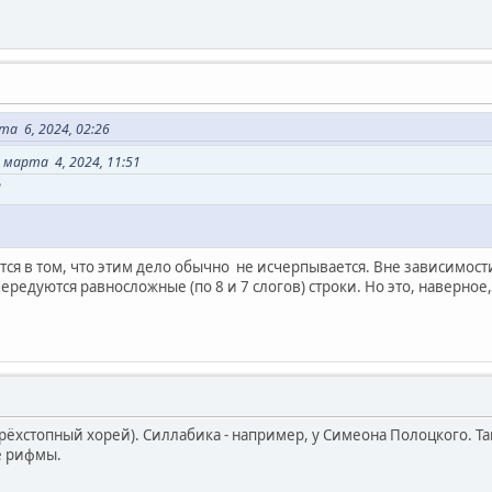
а 6, 2024, 02:26
марта 4, 2024, 11:51
?
ся в том, что этим дело обычно не исчерпывается. Вне зависимости 
чередуются равносложные (по 8 и 7 слогов) строки. Но это, наверное
ырёхстопный хорей). Силлабика - например, у Симеона Полоцкого. Т
е рифмы.