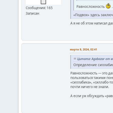
Равносложность
.
Сообщения: 165
Записан
«Подвох» здесь заключ
А я не об этом написал да
марта 8, 2024, 02:41
Цитата: Agabazar от ма
Определение силлабик
Равносложность — это даж
пользоваться такими пон
«силлабика», «силлабо-то
почти ничего не знали.
А если уж обсуждать «рав