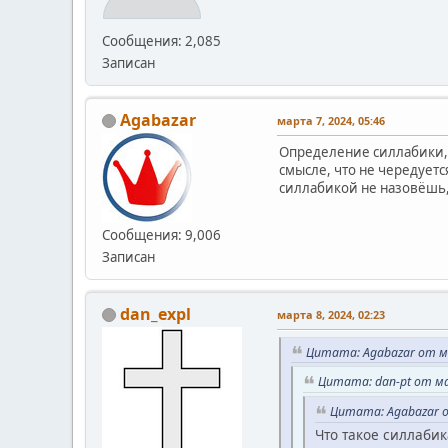
Сообщения: 2,085
Записан
Agabazar
марта 7, 2024, 05:46
Определение силлабики, 
смысле, что не чередуетс
силлабикой не назовёшь,
Сообщения: 9,006
Записан
dan_expl
марта 8, 2024, 02:23
Цитата: Agabazar от ма
Цитата: dan-pt от ма
Цитата: Agabazar о
Что такое силлабик