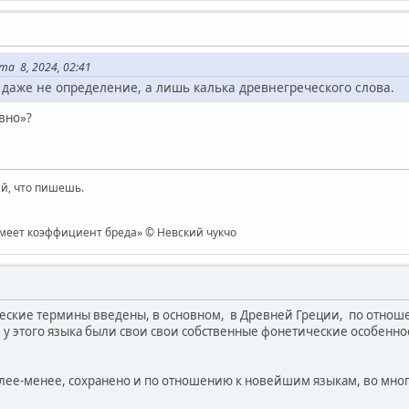
а 8, 2024, 02:41
даже не определение, а лишь калька древнегреческого слова.
авно»?
й, что пишешь.
имеет коэффициент бреда» © Невский чукчо
еские термины введены, в основном, в Древней Греции, по отнош
 у этого языка были свои свои собственные фонетические особенно
более-менее, сохранено и по отношению к новейшим языкам, во мно