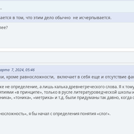
..
ается в том, что этим дело обычно не исчерпывается.
лее?
рта 7, 2024, 05:46
и, кроме равносложности, включает в себя еще и отсутствие фа
е не определение, а лишь калька древнегреческого слова. Я к тому
ятиями «в принципе», только в русле литературоведческой школы 
ника», «тоника», «метрика» и т.д. были придуманы так давно, когд
носложность», я бы начал с определения понятия «слог».