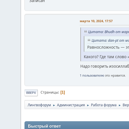
Записан
марта 10, 2024, 17:57
Цитата: Bhudh от март
Цитата: dan-pt от ма
Равносложность — эт
Какого? Где там слово 
Надо говорить изосиллаби
1 пользователю
это нравится.
Страницы
1
ВВЕРХ
Лингвофорум
Администрация
Работа форума
Вер
►
►
►
Быстрый ответ