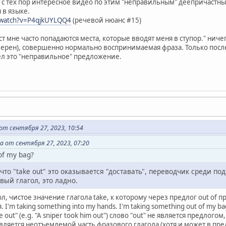
 с тех пор интересное видео по этим "неправильным" деепричастным
 в языке.
/watch?v=P4qjkUYLQQ4
(речевой нюанс #15)
ст мне часто попадаются места, которые вводят меня в ступор." ниче
верен), совершенно нормально воспринимаемая фраза. Только после
л это "неправильное" предложение.
т сентября 27, 2023, 10:54
 от сентября 27, 2023, 07:20
of my bag?
что "take out" это оказывается "доставать", переводчик среди п
вый глагол, это ладно.
ол, чистое значение глагола take, к которому через предлог out of 
'm taking something into my hands. I'm taking something out of my bag
 out" (e.g. "A sniper took him out") слово "out" не является предлого
а является неотъемлемой часть фразового глагола (хотя и может в пр