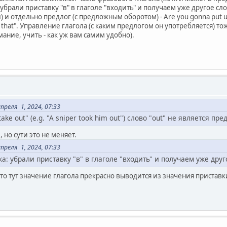
убрали приставку "в" в глаголе "входить" и получаем уже другое сло
 и отдельно предлог (с предложным оборотом) - Are you gonna put up
that". Управление глагола (с каким предлогом он употребляется) тож
ание, учить - как уж вам самим удобно).
реля 1, 2024, 07:33
ke out" (e.g. "A sniper took him out") слово "out" не является пре
 но сути это не меняет.
реля 1, 2024, 07:33
а: убрали приставку "в" в глаголе "входить" и получаем уже друг
о тут значение глагола прекрасно выводится из значения приставки