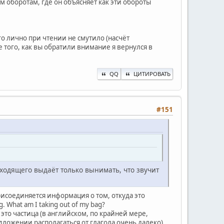
 оборотам, где он объясняет как эти обороты
го лично при чтении не смутило (насчёт
 того, как вы обратили внимание я вернулся в
QQ
ЦИТИРОВАТЬ
#151
одходящего выдаёт только вынимать, что звучит
присоединяется информация о том, откуда это
. What am I taking out of my bag?
м, это частица (в английском, по крайней мере,
едложении располагаться от глагола очень далеко).