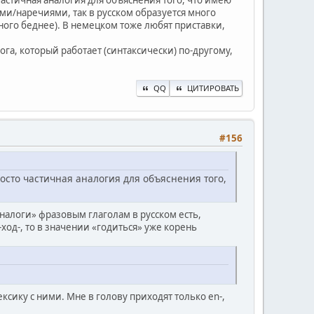
частичная аналогия для объяснения того, что имею
ами/наречиями, так в русском образуется много
ного беднее). В немецком тоже любят приставки,
га, который работает (синтаксически) по-другому,
QQ
ЦИТИРОВАТЬ
#156
росто частичная аналогия для объяснения того,
налоги» фразовым глаголам в русском есть,
ход-, то в значении «годиться» уже корень
сику с ними. Мне в голову приходят только en-,