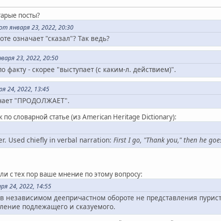
тарые посты?
т января 23, 2022, 20:30
оте означает "сказал"? Так ведь?
аря 23, 2022, 20:50
по факту - скорее "выступает (с каким-л. действием)".
я 24, 2022, 13:45
ачает "ПРОДОЛЖАЕТ".
к по словарной статье (из American Heritage Dictionary):
er. Used chiefly in verbal narration:
First I go, "Thank you," then he goe
ли с тех пор ваше мнение по этому вопросу:
я 24, 2022, 14:55
в независимом деепричастном обороте не представления пурист
еление подлежащего и сказуемого.