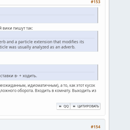
#153
й вики пишут так:
rb and a particle extension that modifies its
ticle was usually analyzed as an adverb.
тавки в- + ходить.
еожиданным, идиоматичным), а то, как этот кусок
едложного оборота. Входить в комнату. Выходить из
QQ
ЦИТИРОВАТЬ
#154