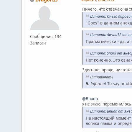
Ничего, что отвечаю на с
Цитата: Ольга Кирова о
"Goes" в данном анекд
Цитата: Awwal12 от янв
Сообщения: 134
Прагматически - да, а 
Записан
Цитата: Snark от январ
Нет конечно. Это озн
Здесь же, вроде, чисто ка
Цитировать
9.
Informal
To say or utt
@Bhudh
я не знаю, переменилось 
Цитата: Bhudh от январ
На настоящий момент 
логика языка и опред