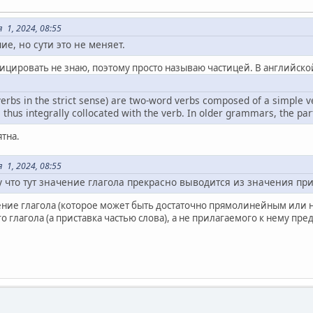
 1, 2024, 08:55
ие, но сути это не меняет.
фицировать не знаю, поэтому просто называю частицей. В английско
verbs in the strict sense) are two-word verbs composed of a simple ve
 thus integrally collocated with the verb. In older grammars, the par
ятна.
 1, 2024, 08:55
 что тут значение глагола прекрасно выводится из значения прис
чение глагола (которое может быть достаточно прямолинейным или н
о глагола (а приставка частью слова), а не прилагаемого к нему пр