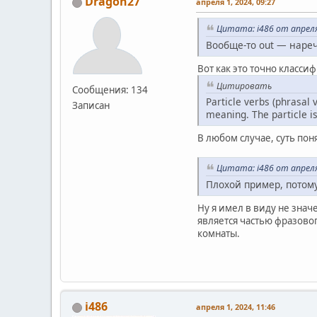
Dragon27
апреля 1, 2024, 09:27
Цитата: i486 от апреля
Вообще-то out — нареч
Вот как это точно класси
Цитировать
Сообщения: 134
Particle verbs (phrasal 
Записан
meaning. The particle is
В любом случае, суть пон
Цитата: i486 от апреля
Плохой пример, потому
Ну я имел в виду не зна
является частью фразовог
комнаты.
i486
апреля 1, 2024, 11:46