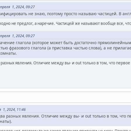
реля 1, 2024, 09:27
ссифицировать не знаю, поэтому просто называю частицей. В анг
сходно не предлог, а наречие. Частицей же называют вообще все, что
реля 1, 2024, 09:27
значение глагола (которое может быть достаточно прямолинейны
астью фразового глагола (а приставка частью слова), а не прилаг
комнаты.
 разных явления. Отличие между вы- и out только в том, что первое 
 1, 2024, 11:46
ва разных явления. Отличие между вы- и out только в том, что п
гнаты).