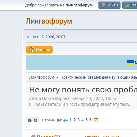
Добро пожаловать на
Лингвофорум
.
Войти
Рег
Лингвофорум
августа 8, 2026, 20:07
Начало
М
Лингвофорум
Практический раздел: для изучающих яз
►
Не могу понять свою проб
Автор Ольга Кирова, января 23, 2022, 18:25
0 Пользователи и 1 гость просматривают эту тему.
1
2
3
4
5
6
Страницы
7
ВНИЗ
Dragon27
апреля 1, 2024, 07:22