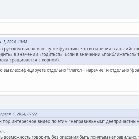
 1, 2024, 13:58
в русском выполняют ту же функцию, что и наречия в английско
одить» в значении «годиться». Если в значении «приближаться» т
тавка сращивается с корнем).
о вы классифицируете отдельно "глагол + наречие" и отдельно "фра
реля 1, 2024, 07:22
ех пор интересное видео по этим "неправильным" деепричастны
ел.
ть возможность говорить без опасения быть понятым неправильно, т