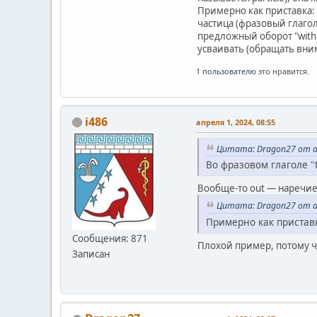
Примерно как приставка: 
частица (фразовый глагол)
предложный оборот "with 
усваивать (обращать вним
1 пользователю
это нравится.
i486
апреля 1, 2024, 08:55
Цитата: Dragon27 от ап
Во фразовом глаголе "ta
Вообще-то out — наречие,
Цитата: Dragon27 от ап
Примерно как приставк
Сообщения: 871
Плохой пример, потому чт
Записан