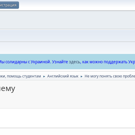
истрация
ы солидарны с Украиной. Узнайте
здесь
, как можно поддержать Укр
ыки, помощь студентам
Английский язык
Не могу понять свою пробл
►
►
лему