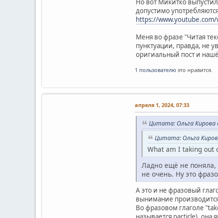
Но вот Микитко выпустил
допустимо употребляются
https://www.youtube.com
Меня во фразе "Читая тек
пунктуации, правда, не у
оригиальный пост и нашё
1 пользователю
это нравится.
апреля 1, 2024, 07:33
Цитата: Ольга Кирова о
Цитата: Ольга Кирова
What am I taking out 
Ладно ещё не поняла, 
не очень. Ну это фразо
А это и не фразовый глаг
вынимание производится. I
Во фразовом глаголе "take
называется particle), он