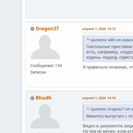
Dragon27
апреля 1, 2024, 14:12
Цитата: i486 от апреля
Глагольные приставки 
есть, например, «подх
корень -подход- (прис
Сообщения: 134
Я правильно понимаю, чт
Записан
Bhudh
апреля 1, 2024, 14:19
Цитата: Dragon27 от ап
Микитко выпустил с т
Видео я, разумеется, вид
Но тем не менее, если ес