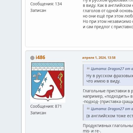
Ну в русском фразовых гл
Сообщения: 134
в виду. Как в английском
Записан
глаголов от одной основы
но они ещё при этом любя
Но при этом независимо о
и сам предлог с приставк
i486
апреля 1, 2024, 13:58
Цитата: Dragon27 от ап
Ну в русском фразовых
что имею в виду.
Глагольные приставки в р
например, «подходить» в 
-подход- (приставка сращ
Сообщения: 871
Цитата: Dragon27 от ап
Записан
(в английском тоже ес
Продуктивных глагольных 
mis- и re-.