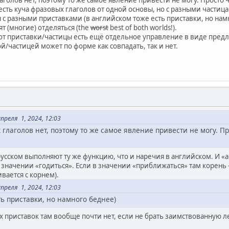
аголов нет, поэтому то же самое явление привести не могу. Просто 
 есть куча фразовых глаголов от одной основы, но с разными частиц
 с разными приставками (в английском тоже есть приставки, но нам
т (многие) отделяться (the
worst
best of both worlds!).
т приставки/частицы есть ещё отдельное управление в виде предло
ой/частицей может по форме как совпадать, так и нет.
реля 1, 2024, 12:03
 глаголов нет, поэтому то же самое явление привести не могу. П
усском выполняют ту же функцию, что и наречия в английском. И «а
значении «годиться». Если в значении «приближаться» там корень -
ивается с корнем).
реля 1, 2024, 12:03
ть приставки, но намного беднее)
приставок там вообще почти нет, если не брать заимствованную лек