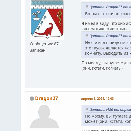
Цитата: Dragon27 от ап
Вот как это точно кла
Я имел в виду, что оно и
систематике животных.
Цитата: Dragon27 от ап
Ну я имел в виду не 
Сообщения: 871
этот кусок является ч
Записан
комнату. Выходить из 
По-моему, вы путаете два
(они, кстати, когнаты).
Dragon27
апреля 1, 2024, 12:03
Цитата: i486 от апреля
По-моему, вы путаете д
может (они, кстати, ко