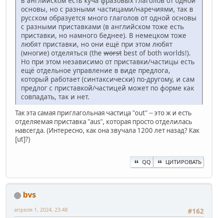
в английском есть куча фразовых глаголов от одной
основы, но с разными частицами/наречиями, так в
русском образуется много глаголов от одной основы
с разными приставками (в английском тоже есть
приставки, но намного беднее). В немецком тоже
любят приставки, но они ещё при этом любят
(многие) отделяться (the
worst
best of both worlds!).
Но при этом независимо от приставки/частицы есть
ещё отдельное управление в виде предлога,
который работает (синтаксически) по-другому, и сам
предлог с приставкой/частицей может по форме как
совпадать, так и нет.
Так эта самая приглагольная частица "out" -- это ж и есть
отделяемая приставка "aus", которая просто отделилась
навсегда. (Интересно, как она звучала 1200 лет назад? Как
[ut]?)
QQ
ЦИТИРОВАТЬ
bvs
апреля 1, 2024, 23:48
#162