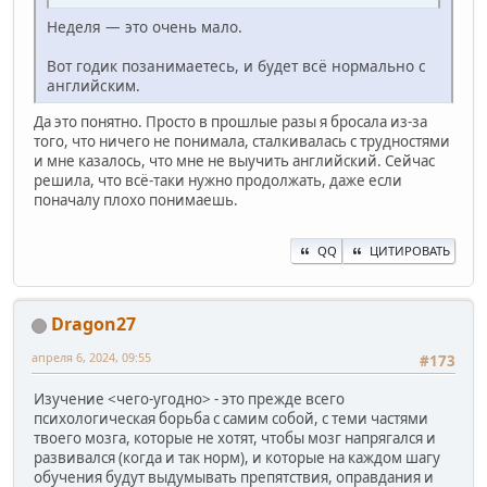
Неделя — это очень мало.
Вот годик позанимаетесь, и будет всё нормально с
английским.
Да это понятно. Просто в прошлые разы я бросала из-за
того, что ничего не понимала, сталкивалась с трудностями
и мне казалось, что мне не выучить английский. Сейчас
решила, что всё-таки нужно продолжать, даже если
поначалу плохо понимаешь.
QQ
ЦИТИРОВАТЬ
Dragon27
апреля 6, 2024, 09:55
#173
Изучение <чего-угодно> - это прежде всего
психологическая борьба с самим собой, с теми частями
твоего мозга, которые не хотят, чтобы мозг напрягался и
развивался (когда и так норм), и которые на каждом шагу
обучения будут выдумывать препятствия, оправдания и