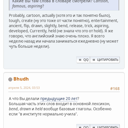
Какие Вы там слова в словаре смотрели?
Cartoon
,
famous
,
aspiring
?
Probably, cartoon, actually (хотя это и так понятно было),
tough, create (ну это тоже от части понятно), entertainment,
ancient, flip, drawn, slightly, bend, release, trick, aspiring,
developed, Currently, held (не знала что это от hold). Я же
говорю, что английский знаю очень плохо. Я всего
неделю назад им начала заниматься ежедневно (ну может
чуть больше недели).
QQ
ЦИТИРОВАТЬ
Bhudh
апреля 5, 2024, 03:53
#168
А что Вы делали
предыдущие 20 лет
?
Большая часть этих слов входит в основной лексикон,
bend
,
drawn
и
held
вообще базовые глаголы. Особенно
если "в институте нормально учила".
QQ
ЦИТИРОВАТЬ