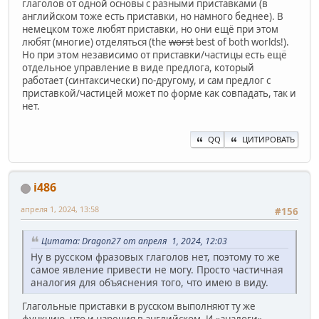
глаголов от одной основы с разными приставками (в
английском тоже есть приставки, но намного беднее). В
немецком тоже любят приставки, но они ещё при этом
любят (многие) отделяться (the
worst
best of both worlds!).
Но при этом независимо от приставки/частицы есть ещё
отдельное управление в виде предлога, который
работает (синтаксически) по-другому, и сам предлог с
приставкой/частицей может по форме как совпадать, так и
нет.
QQ
ЦИТИРОВАТЬ
i486
апреля 1, 2024, 13:58
#156
Цитата: Dragon27 от апреля 1, 2024, 12:03
Ну в русском фразовых глаголов нет, поэтому то же
самое явление привести не могу. Просто частичная
аналогия для объяснения того, что имею в виду.
Глагольные приставки в русском выполняют ту же