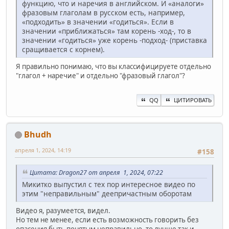
функцию, что и наречия в английском. И «аналоги»
фразовым глаголам в русском есть, например,
«подходить» в значении «годиться». Если в
значении «приближаться» там корень -ход-, то в
значении «годиться» уже корень -подход- (приставка
сращивается с корнем).
Я правильно понимаю, что вы классифицируете отдельно
"глагол + наречие" и отдельно "фразовый глагол"?
QQ
ЦИТИРОВАТЬ
Bhudh
апреля 1, 2024, 14:19
#158
Цитата: Dragon27 от апреля 1, 2024, 07:22
Микитко выпустил с тех пор интересное видео по
этим "неправильным" деепричастным оборотам
Видео я, разумеется, видел.
Но тем не менее, если есть возможность говорить без
опасения быть понятым неправильно, то лучше так и