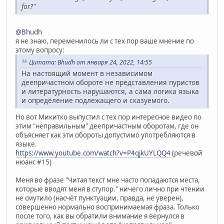
for?"
@Bhudh
я не знаю, переменилось ли с тех пор ваше мнение по
этому вопросу:
Цитата: Bhudh от января 24, 2022, 14:55
На настоящий момент в независимом
деепричастном обороте не представления пуристов
и литературность нарушаются, а сама логика языка
и определение подлежащего и сказуемого.
Но вот Микитко выпустил с тех пор интересное видео по
этим "неправильным" деепричастным оборотам, где он
объясняет как эти обороты допустимо употребляются в
языке.
https://www.youtube.com/watch?v=P4qjkUYLQQ4
(речевой
нюанс #15)
Меня во фразе "Читая текст мне часто попадаются места,
которые вводят меня в ступор." ничего лично при чтении
не смутило (насчёт пунктуации, правда, не уверен),
совершенно нормально воспринимаемая фраза. Только
после того, как вы обратили внимание я вернулся в