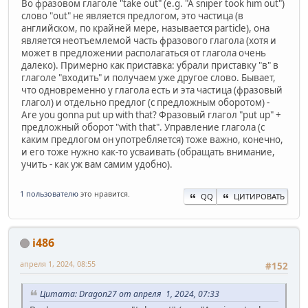
Во фразовом глаголе "take out" (e.g. "A sniper took him out")
слово "out" не является предлогом, это частица (в
английском, по крайней мере, называется particle), она
является неотъемлемой часть фразового глагола (хотя и
может в предложении располагаться от глагола очень
далеко). Примерно как приставка: убрали приставку "в" в
глаголе "входить" и получаем уже другое слово. Бывает,
что одновременно у глагола есть и эта частица (фразовый
глагол) и отдельно предлог (с предложным оборотом) -
Are you gonna put up with that? Фразовый глагол "put up" +
предложный оборот "with that". Управление глагола (с
каким предлогом он употребляется) тоже важно, конечно,
и его тоже нужно как-то усваивать (обращать внимание,
учить - как уж вам самим удобно).
1 пользователю
это нравится.
QQ
ЦИТИРОВАТЬ
i486
апреля 1, 2024, 08:55
#152
Цитата: Dragon27 от апреля 1, 2024, 07:33