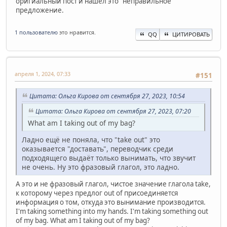
оригиальный пост и нашёл это "неправильное"
предложение.
1 пользователю
это нравится.
QQ
ЦИТИРОВАТЬ
апреля 1, 2024, 07:33
#151
Цитата: Ольга Кирова от сентября 27, 2023, 10:54
Цитата: Ольга Кирова от сентября 27, 2023, 07:20
What am I taking out of my bag?
Ладно ещё не поняла, что "take out" это
оказывается "доставать", переводчик среди
подходящего выдаёт только вынимать, что звучит
не очень. Ну это фразовый глагол, это ладно.
А это и не фразовый глагол, чистое значение глагола take,
к которому через предлог out of присоединяется
информация о том, откуда это вынимание производится.
I'm taking something into my hands. I'm taking something out
of my bag. What am I taking out of my bag?