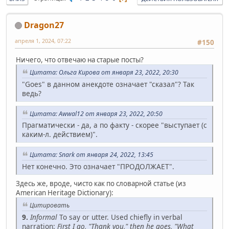
Dragon27
апреля 1, 2024, 07:22
#150
Ничего, что отвечаю на старые посты?
Цитата: Ольга Кирова от января 23, 2022, 20:30
"Goes" в данном анекдоте означает "сказал"? Так
ведь?
Цитата: Awwal12 от января 23, 2022, 20:50
Прагматически - да, а по факту - скорее "выступает (с
каким-л. действием)".
Цитата: Snark от января 24, 2022, 13:45
Нет конечно. Это означает "ПРОДОЛЖАЕТ".
Здесь же, вроде, чисто как по словарной статье (из
American Heritage Dictionary):
Цитировать
9.
Informal
To say or utter. Used chiefly in verbal
narration:
First I go, "Thank you," then he goes, "What