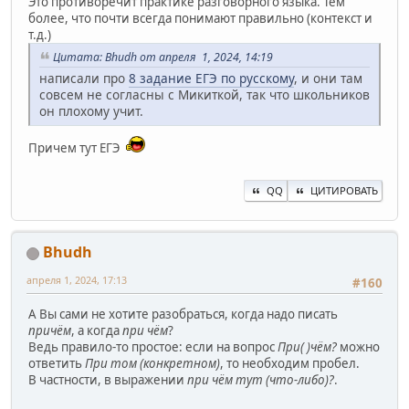
Это противоречит практике разговорного языка. Тем
более, что почти всегда понимают правильно (контекст и
т.д.)
Цитата: Bhudh от апреля 1, 2024, 14:19
написали про
8 задание ЕГЭ по русскому
, и они там
совсем не согласны с Микиткой, так что школьников
он плохому учит.
Причем тут ЕГЭ
QQ
ЦИТИРОВАТЬ
Bhudh
апреля 1, 2024, 17:13
#160
А Вы сами не хотите разобраться, когда надо писать
причём
, а когда
при чём
?
Ведь правило-то простое: если на вопрос
При( )чём?
можно
ответить
При том (конкретном)
, то необходим пробел.
В частности, в выражении
при чём тут (что-либо)?
.