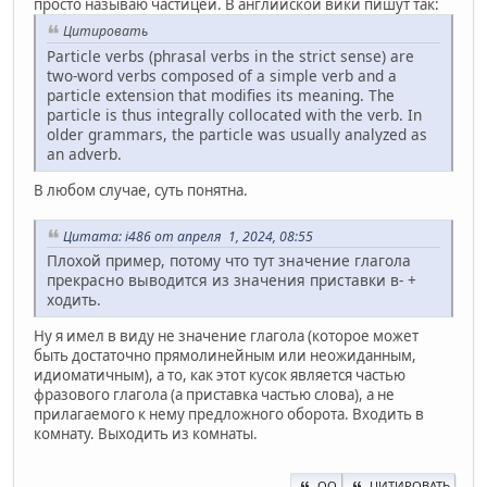
просто называю частицей. В английской вики пишут так:
Цитировать
Particle verbs (phrasal verbs in the strict sense) are
two-word verbs composed of a simple verb and a
particle extension that modifies its meaning. The
particle is thus integrally collocated with the verb. In
older grammars, the particle was usually analyzed as
an adverb.
В любом случае, суть понятна.
Цитата: i486 от апреля 1, 2024, 08:55
Плохой пример, потому что тут значение глагола
прекрасно выводится из значения приставки в- +
ходить.
Ну я имел в виду не значение глагола (которое может
быть достаточно прямолинейным или неожиданным,
идиоматичным), а то, как этот кусок является частью
фразового глагола (а приставка частью слова), а не
прилагаемого к нему предложного оборота. Входить в
комнату. Выходить из комнаты.
QQ
ЦИТИРОВАТЬ