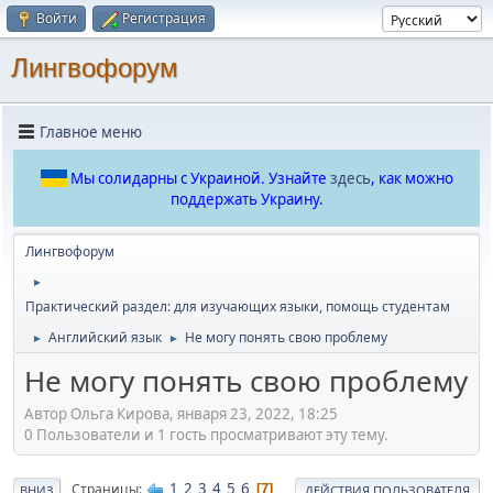
Войти
Регистрация
Лингвофорум
Главное меню
Мы солидарны с Украиной. Узнайте
здесь
, как можно
поддержать Украину.
Лингвофорум
►
Практический раздел: для изучающих языки, помощь студентам
Английский язык
Не могу понять свою проблему
►
►
Не могу понять свою проблему
Автор Ольга Кирова, января 23, 2022, 18:25
0 Пользователи и 1 гость просматривают эту тему.
1
2
3
4
5
6
Страницы
7
ВНИЗ
ДЕЙСТВИЯ ПОЛЬЗОВАТЕЛЯ