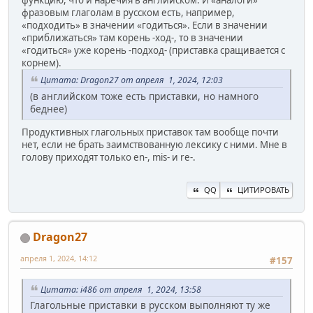
функцию, что и наречия в английском. И «аналоги»
фразовым глаголам в русском есть, например,
«подходить» в значении «годиться». Если в значении
«приближаться» там корень -ход-, то в значении
«годиться» уже корень -подход- (приставка сращивается с
корнем).
Цитата: Dragon27 от апреля 1, 2024, 12:03
(в английском тоже есть приставки, но намного
беднее)
Продуктивных глагольных приставок там вообще почти
нет, если не брать заимствованную лексику с ними. Мне в
голову приходят только en-, mis- и re-.
QQ
ЦИТИРОВАТЬ
Dragon27
апреля 1, 2024, 14:12
#157
Цитата: i486 от апреля 1, 2024, 13:58
Глагольные приставки в русском выполняют ту же