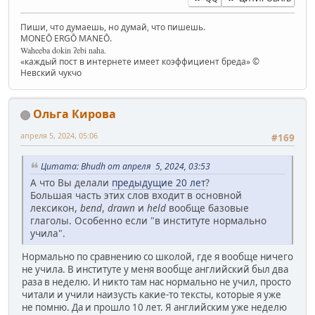
Пиши, что думаешь, но думай, что пишешь.
MONEŌ ERGŌ MANEŌ.
Waheeba dokin ʔebi naha.
«каждый пост в интернете имеет коэффициент бреда» ©
Невский чукчо
Ольга Кирова
апреля 5, 2024, 05:06
#169
Цитата: Bhudh от апреля 5, 2024, 03:53
А что Вы делали
предыдущие 20 лет
?
Большая часть этих слов входит в основной
лексикон,
bend
,
drawn
и
held
вообще базовые
глаголы. Особенно если "в институте нормально
учила".
Нормально по сравнению со школой, где я вообще ничего
не учила. В институте у меня вообще английский был два
раза в неделю. И никто там нас нормально не учил, просто
читали и учили наизусть какие-то тексты, которые я уже
не помню. Да и прошло 10 лет. Я английским уже неделю