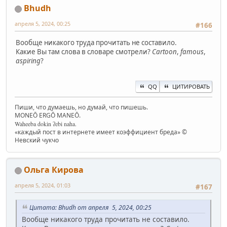
Bhudh
апреля 5, 2024, 00:25
#166
Вообще никакого труда прочитать не составило.
Какие Вы там слова в словаре смотрели?
Cartoon
,
famous
,
aspiring
?
QQ
ЦИТИРОВАТЬ
Пиши, что думаешь, но думай, что пишешь.
MONEŌ ERGŌ MANEŌ.
Waheeba dokin ʔebi naha.
«каждый пост в интернете имеет коэффициент бреда» ©
Невский чукчо
Ольга Кирова
апреля 5, 2024, 01:03
#167
Цитата: Bhudh от апреля 5, 2024, 00:25
Вообще никакого труда прочитать не составило.