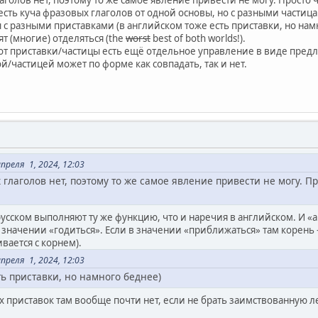
аголов нет, поэтому то же самое явление привести не могу. Просто 
 есть куча фразовых глаголов от одной основы, но с разными частиц
 с разными приставками (в английском тоже есть приставки, но нам
т (многие) отделяться (the
worst
best of both worlds!).
т приставки/частицы есть ещё отдельное управление в виде предло
ой/частицей может по форме как совпадать, так и нет.
реля 1, 2024, 12:03
 глаголов нет, поэтому то же самое явление привести не могу. П
усском выполняют ту же функцию, что и наречия в английском. И «а
значении «годиться». Если в значении «приближаться» там корень -
ивается с корнем).
реля 1, 2024, 12:03
ть приставки, но намного беднее)
приставок там вообще почти нет, если не брать заимствованную лек