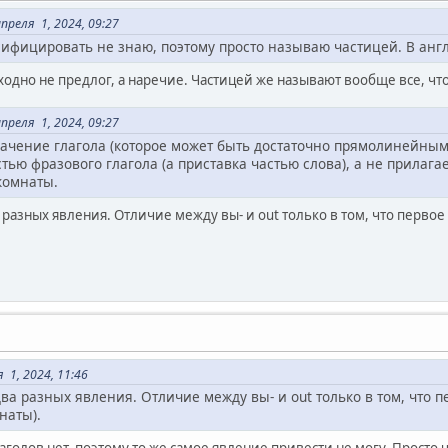
реля 1, 2024, 09:27
ссифицировать не знаю, поэтому просто называю частицей. В анг
сходно не предлог, а наречие. Частицей же называют вообще все, что
реля 1, 2024, 09:27
значение глагола (которое может быть достаточно прямолинейны
астью фразового глагола (а приставка частью слова), а не прилаг
комнаты.
 разных явления. Отличие между вы- и out только в том, что первое 
 1, 2024, 11:46
ва разных явления. Отличие между вы- и out только в том, что п
гнаты).