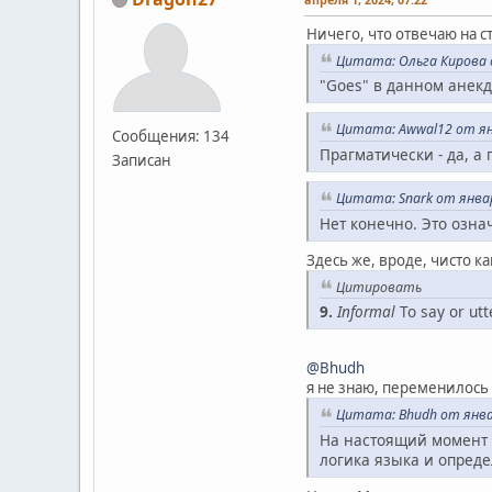
Ничего, что отвечаю на с
Цитата: Ольга Кирова о
"Goes" в данном анекд
Цитата: Awwal12 от янв
Сообщения: 134
Прагматически - да, а 
Записан
Цитата: Snark от январ
Нет конечно. Это озн
Здесь же, вроде, чисто ка
Цитировать
9.
Informal
To say or utt
@Bhudh
я не знаю, переменилось 
Цитата: Bhudh от январ
На настоящий момент 
логика языка и опред