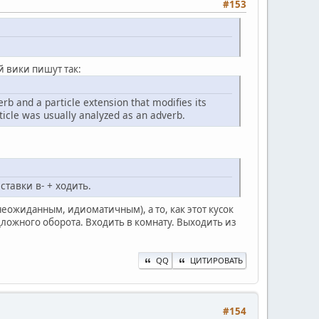
#153
й вики пишут так:
rb and a particle extension that modifies its
ticle was usually analyzed as an adverb.
тавки в- + ходить.
еожиданным, идиоматичным), а то, как этот кусок
едложного оборота. Входить в комнату. Выходить из
QQ
ЦИТИРОВАТЬ
#154