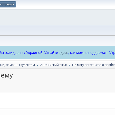
истрация
ы солидарны с Украиной. Узнайте
здесь
, как можно поддержать Укр
ыки, помощь студентам
Английский язык
Не могу понять свою пробл
►
►
лему