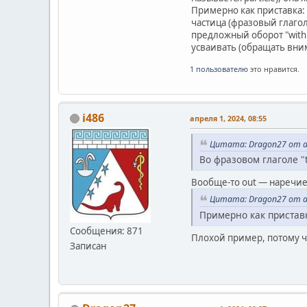
Примерно как приставка: 
частица (фразовый глагол)
предложный оборот "with 
усваивать (обращать вним
1 пользователю
это нравится.
i486
апреля 1, 2024, 08:55
Цитата: Dragon27 от ап
Во фразовом глаголе "ta
Вообще-то out — наречие,
Цитата: Dragon27 от ап
Примерно как приставк
Сообщения: 871
Плохой пример, потому чт
Записан