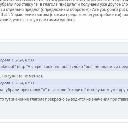
убрали приставку "в" в глаголе "входить" и получаем уже другое сло
 и отдельно предлог (с предложным оборотом) - Are you gonna put up
that". Управление глагола (с каким предлогом он употребляется) тож
ание, учить - как уж вам самим удобно).
реля 1, 2024, 07:33
ke out" (e.g. "A sniper took him out") слово "out" не является пре
 но сути это не меняет.
реля 1, 2024, 07:33
а: убрали приставку "в" в глаголе "входить" и получаем уже друг
о тут значение глагола прекрасно выводится из значения приставки