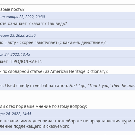
тарые посты?
т января 23, 2022, 20:30
оте означает "сказал"? Так ведь?
аря 23, 2022, 20:50
по факту - скорее "выступает (с каким-л. действием)".
я 24, 2022, 13:45
ачает "ПРОДОЛЖАЕТ".
к по словарной статье (из American Heritage Dictionary):
er. Used chiefly in verbal narration:
First I go, "Thank you," then he goe
ли с тех пор ваше мнение по этому вопросу:
я 24, 2022, 14:55
в независимом деепричастном обороте не представления пурист
еление подлежащего и сказуемого.