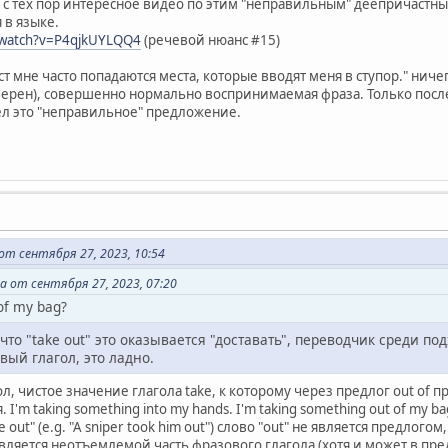
 с тех пор интересное видео по этим "неправильным" деепричастным
 в языке.
/watch?v=P4qjkUYLQQ4
(речевой нюанс #15)
ст мне часто попадаются места, которые вводят меня в ступор." ниче
верен), совершенно нормально воспринимаемая фраза. Только после
л это "неправильное" предложение.
т сентября 27, 2023, 10:54
 от сентября 27, 2023, 07:20
of my bag?
что "take out" это оказывается "доставать", переводчик среди п
вый глагол, это ладно.
ол, чистое значение глагола take, к которому через предлог out of 
'm taking something into my hands. I'm taking something out of my bag
 out" (e.g. "A sniper took him out") слово "out" не является предлого
а является неотъемлемой часть фразового глагола (хотя и может в пр