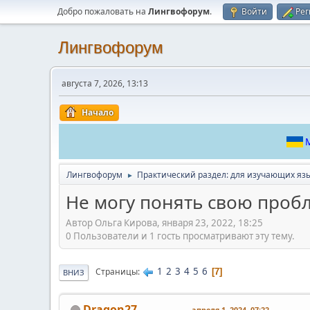
Добро пожаловать на
Лингвофорум
.
Войти
Рег
Лингвофорум
августа 7, 2026, 13:13
Начало
М
Лингвофорум
Практический раздел: для изучающих яз
►
Не могу понять свою проб
Автор Ольга Кирова, января 23, 2022, 18:25
0 Пользователи и 1 гость просматривают эту тему.
1
2
3
4
5
6
Страницы
7
ВНИЗ
Dragon27
апреля 1, 2024, 07:22