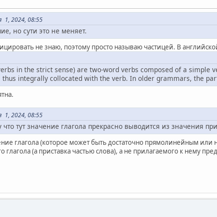
 1, 2024, 08:55
ие, но сути это не меняет.
фицировать не знаю, поэтому просто называю частицей. В английско
verbs in the strict sense) are two-word verbs composed of a simple ve
 thus integrally collocated with the verb. In older grammars, the par
ятна.
 1, 2024, 08:55
 что тут значение глагола прекрасно выводится из значения прис
чение глагола (которое может быть достаточно прямолинейным или н
о глагола (а приставка частью слова), а не прилагаемого к нему пр