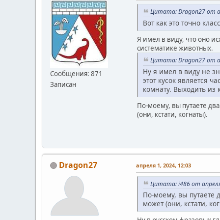
Цитата: Dragon27 от ап
Вот как это точно кла
Я имел в виду, что оно и
систематике животных.
Цитата: Dragon27 от ап
Ну я имел в виду не 
Сообщения: 871
этот кусок является ч
Записан
комнату. Выходить из 
По-моему, вы путаете два
(они, кстати, когнаты).
Dragon27
апреля 1, 2024, 12:03
Цитата: i486 от апреля
По-моему, вы путаете д
может (они, кстати, ко