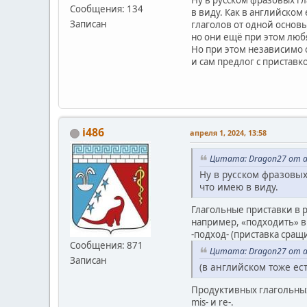
Ну в русском фразовых гл
Сообщения: 134
в виду. Как в английском
Записан
глаголов от одной основы
но они ещё при этом любя
Но при этом независимо о
и сам предлог с приставк
i486
апреля 1, 2024, 13:58
Цитата: Dragon27 от ап
Ну в русском фразовых
что имею в виду.
Глагольные приставки в р
например, «подходить» в 
-подход- (приставка сращ
Сообщения: 871
Цитата: Dragon27 от ап
Записан
(в английском тоже ес
Продуктивных глагольных 
mis- и re-.