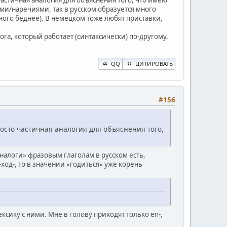
частичная аналогия для объяснения того, что имею
ами/наречиями, так в русском образуется много
ного беднее). В немецком тоже любят приставки,
га, который работает (синтаксически) по-другому,
QQ
ЦИТИРОВАТЬ
#156
росто частичная аналогия для объяснения того,
налоги» фразовым глаголам в русском есть,
ход-, то в значении «годиться» уже корень
сику с ними. Мне в голову приходят только en-,