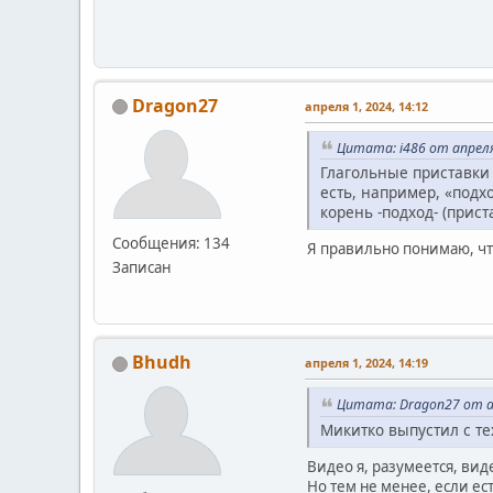
Dragon27
апреля 1, 2024, 14:12
Цитата: i486 от апреля
Глагольные приставки 
есть, например, «подх
корень -подход- (прис
Сообщения: 134
Я правильно понимаю, чт
Записан
Bhudh
апреля 1, 2024, 14:19
Цитата: Dragon27 от ап
Микитко выпустил с т
Видео я, разумеется, вид
Но тем не менее, если ес