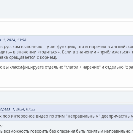
 1, 2024, 13:58
в русском выполняют ту же функцию, что и наречия в английско
одить» в значении «годиться». Если в значении «приближаться» т
тавка сращивается с корнем).
о вы классифицируете отдельно "глагол + наречие" и отдельно "фра
реля 1, 2024, 07:22
ех пор интересное видео по этим "неправильным" деепричастны
ел.
ть возможность говорить без опасения быть понятым неправильно, т