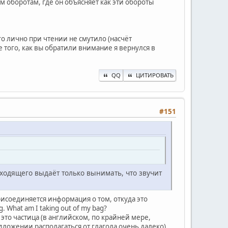
 оборотам, где он объясняет как эти обороты
го лично при чтении не смутило (насчёт
 того, как вы обратили внимание я вернулся в
QQ
ЦИТИРОВАТЬ
#151
одходящего выдаёт только вынимать, что звучит
присоединяется информация о том, откуда это
. What am I taking out of my bag?
м, это частица (в английском, по крайней мере,
едложении располагаться от глагола очень далеко).