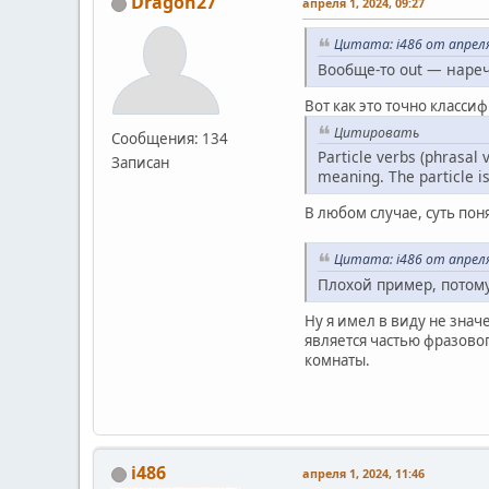
Dragon27
апреля 1, 2024, 09:27
Цитата: i486 от апреля
Вообще-то out — нареч
Вот как это точно класси
Цитировать
Сообщения: 134
Particle verbs (phrasal 
Записан
meaning. The particle is
В любом случае, суть пон
Цитата: i486 от апреля
Плохой пример, потому
Ну я имел в виду не зна
является частью фразовог
комнаты.
i486
апреля 1, 2024, 11:46