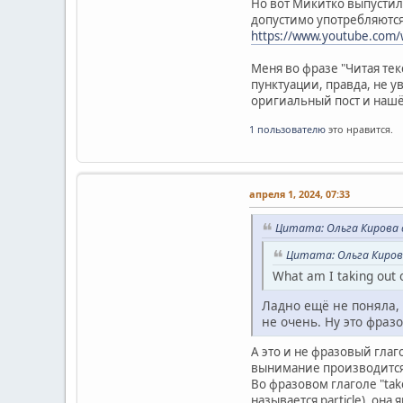
Но вот Микитко выпустил
допустимо употребляются
https://www.youtube.com
Меня во фразе "Читая тек
пунктуации, правда, не у
оригиальный пост и нашё
1 пользователю
это нравится.
апреля 1, 2024, 07:33
Цитата: Ольга Кирова о
Цитата: Ольга Кирова
What am I taking out 
Ладно ещё не поняла, 
не очень. Ну это фразо
А это и не фразовый глаг
вынимание производится. I
Во фразовом глаголе "take
называется particle), он