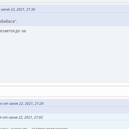
юня 22, 2021, 21:36
обабаса".
езается до -sa
v от июня 22, 2021, 21:24
 от июня 22, 2021, 21:02
чень какое-то... гастрономическое.