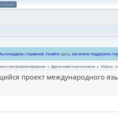
истрация
ы солидарны с Украиной. Узнайте
здесь
, как можно поддержать Укр
ика и лингвопроектирование
Другие известные конланги
Globasa -
►
►
щийся проект международного яз