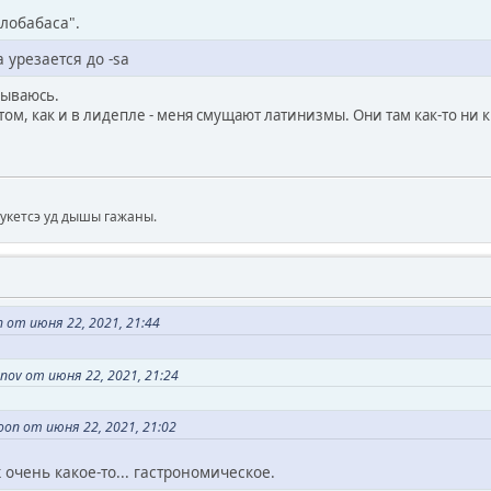
глобабаса".
 урезается до -sa
лываюсь.
том, как и в лидепле - меня смущают латинизмы. Они там как-то ни к
мукетсэ уд дышы гажаны.
 от июня 22, 2021, 21:44
nov от июня 22, 2021, 21:24
on от июня 22, 2021, 21:02
 очень какое-то... гастрономическое.