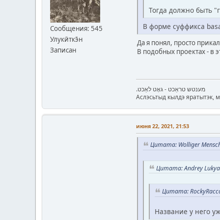
Тогда должно быть "
В форме суффикса basa
Сообщения: 545
Улукӣткэ̄н
Да я понял, просто прика
Записан
В подобных проектах - в э
.מענטש טראַכט - גאָט לאַכט
Аслэсьтыд кылдэ яратытэк, 
июня 22, 2021, 21:53
Цитата: Wolliger Mensch
Цитата: Andrey Lukya
Цитата: RockyRacco
Название у него уж