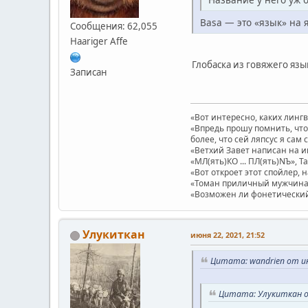
Basa — это «язык» на 
Сообщения: 62,055
Haariger Affe
Глобаска из говяжего язы
Записан
«Вот интересно, каких линг
«Впредь прошу помнить, что 
более, что сей ляпсус я сам 
«Ветхий Завет написан на и
«МЛ(ять)КО ... ПЛ(ять)NЪ», Т
«Вот откроет этот спойлер, 
«Томан приличный мужчина.
«Возможен ли фонетический п
Улукиткан
июня 22, 2021, 21:52
Цитата: wandrien от ию
Цитата: Улукиткан от