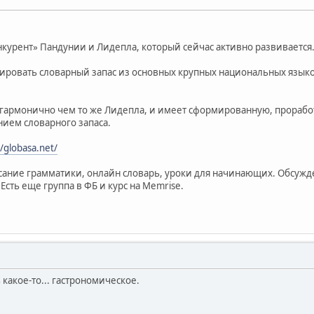
нкурент» Пандунии и Лидепла, который сейчас активно развивается
ировать словарный запас из основных крупных национальных язык
е гармонично чем то же Лидепла, и имеет сформированную, прорабо
нием словарного запаса.
//globasa.net/
исание грамматики, онлайн словарь, уроки для начинающих. Обсу
Есть еще группа в ФБ и курс на Memrise.
 какое-то... гастрономическое.