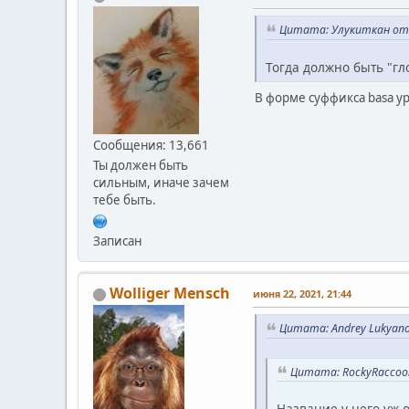
Цитата: Улукиткан от и
Тогда должно быть "гл
В форме суффикса basa ур
Сообщения: 13,661
Ты должен быть
сильным, иначе зачем
тебе быть.
Записан
Wolliger Mensch
июня 22, 2021, 21:44
Цитата: Andrey Lukyano
Цитата: RockyRaccoon
Название у него уж о