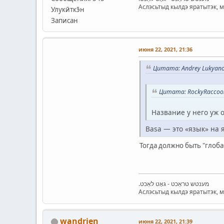
Аслэсьтыд кылдэ яратытэк, 
Улукӣткэ̄н
Записан
июня 22, 2021, 21:36
Цитата: Andrey Lukyano
Цитата: RockyRaccoon
Название у него уж о
Basa — это «язык» на 
Тогда должно быть "глоба
.מענטש טראַכט - גאָט לאַכט
Аслэсьтыд кылдэ яратытэк, 
wandrien
июня 22, 2021, 21:39