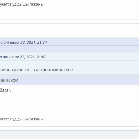
мукетсэ уд дышы гажаны.
v от июня 22, 2021, 21:24
 от июня 22, 2021, 21:02
чень какое-то... гастрономическое.
яванском.
баса".
мукетсэ уд дышы гажаны.