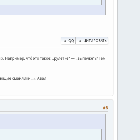
QQ
ЦИТИРОВАТЬ
Например, чтó это такое: ,,рулетке" — ,,выпечке"?? Тем
юющие смайлики...», Авал
#8