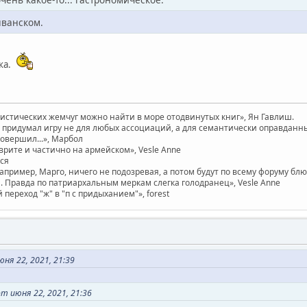
яванском.
ка.
вистических жемчуг можно найти в море отодвинутых книг», Ян Гавлиш.
придумал игру не для любых ассоциаций, а для семантически оправданных. 
совершил...», Марбол
врите и частично на армейском», Vesle Anne
ася
например, Марго, ничего не подозревая, а потом будут по всему форуму бл
 Правда по патриархальным меркам слегка голодранец», Vesle Anne
ереход "ж" в "п с придыханием"», forest
ня 22, 2021, 21:39
 июня 22, 2021, 21:36