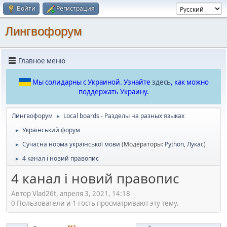
Войти
Регистрация
Лингвофорум
Главное меню
Мы солидарны с Украиной. Узнайте
здесь
, как можно
поддержать Украину.
Лингвофорум
Local boards - Разделы на разных языках
►
Український форум
►
Сучасна норма української мови
(Модераторы:
Python
,
Лукас
)
►
4 канал і новий правопис
►
4 канал і новий правопис
Автор Vlad26t, апреля 3, 2021, 14:18
0 Пользователи и 1 гость просматривают эту тему.