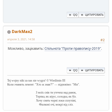
QQ
ЦИТИРОВАТЬ
DarkMax2
апреля 3, 2021, 14:58
#2
Можливо, зацікавить:
Спільнота "Проти правопису-2019"
.
QQ
ЦИТИРОВАТЬ
Tej wojny nikt za nas nie wygra! © Wiedźmin III
Коли зчинять лемент: "Хто ж знав?!" — відповімо: "Ми".
З моїх снів ти утечеш над ранок,
Терпка, як аґрус, солодка, як біз.
Хочу снить чорні локи сплута́ні,
Фіалкові очі, мокрі від сліз.