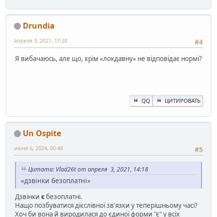
Drundia
апреля 3, 2021, 17:20
#4
Я вибачаюсь, але що, крім «локдавну» не відповідає нормі?
QQ
ЦИТИРОВАТЬ
Un Ospite
июня 6, 2024, 00:48
#5
Цитата: Vlad26t от апреля 3, 2021, 14:18
«дзвінки безоплатні»
Дзвінки
є
безоплатні.
Нащо позбуватися дієслівної зв'язки у теперішньому часі?
Хоч би вона й виродилася до єдиної форми "є" у всіх