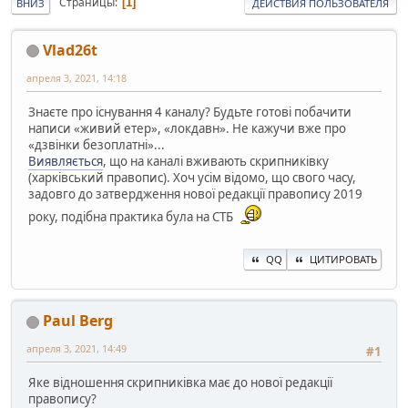
Страницы
1
ВНИЗ
ДЕЙСТВИЯ ПОЛЬЗОВАТЕЛЯ
Vlad26t
апреля 3, 2021, 14:18
Знаєте про існування 4 каналу? Будьте готові побачити
написи «живий етер», «локдавн». Не кажучи вже про
«дзвінки безоплатні»...
Виявляється
, що на каналі вживають скрипниківку
(харківський правопис). Хоч усім відомо, що свого часу,
задовго до затвердження нової редакції правопису 2019
року, подібна практика була на СТБ
QQ
ЦИТИРОВАТЬ
Paul Berg
апреля 3, 2021, 14:49
#1
Яке відношення скрипниківка має до нової редакції
правопису?