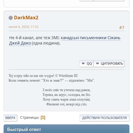
DarkMax2
июня 6, 2024, 11:52
#7
Не 4-й канал, але теж ЗМІ:
канадські письменники Сіжань
Джей Дажо
(одна людина).
QQ
ЦИТИРОВАТЬ
Tej wojny nikt za nas nie wygra! © Wiedźmin III
Коли зчинять лемент: "Хто ж знав?!" — відповімо: "Ми".
З моїх снів ти утечеш над ранок,
Терпка, як аґрус, солодка, як біз.
Хочу снить чорні локи сплута́ні,
Фіалкові очі, мокрі від сліз.
Страницы
1
ВВЕРХ
ДЕЙСТВИЯ ПОЛЬЗОВАТЕЛЯ
Быстрый ответ