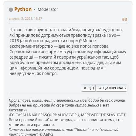
Python
Moderator
апреля 3, 2021, 16:57
#3
Цікаво, а чи існують такі канали/видавництва/студії тощо,
які принципово дотримуються правопису зразка 1990—
2018 (або й пізніх радянських норм)? Мовне
експериментаторство — давно вже попса попсова.
Справжній нонконформізм в українському інформаційному
середрвищі — писати й говорити українською так, щоб
вона була не предметом досліджень та дослідів, а самим
цим інформаційним середовищем, повсюдним і
невідчутним, як повітря.
QQ
ЦИТИРОВАТЬ
Пролетареві ніколи вчити європейських мов, бодай би свою знати
добре і на ній принести до своєї хати світло знання
(Гнат
Хоткевич)
ÆC CASALI NAXI PRASQURI: AHOV CÆRU, MERTVÆRI TÆ SLAVUTÆT!
Вони просили його: «Скажи: кетум», а він говорив: «сатем», і не
міг вимовити правильно.
Хотелось бы также отметить, что "Питон" - это "мышиный
язык" : "пи+тон".
© АБР-2