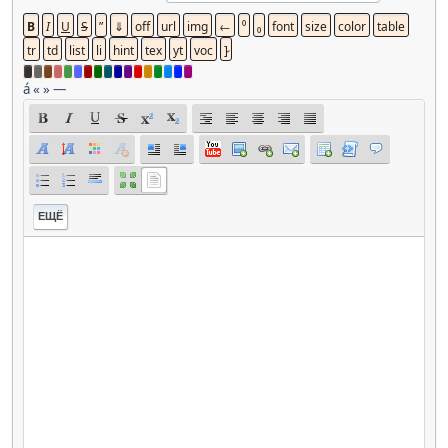
á
«
»
—
ЕЩЁ