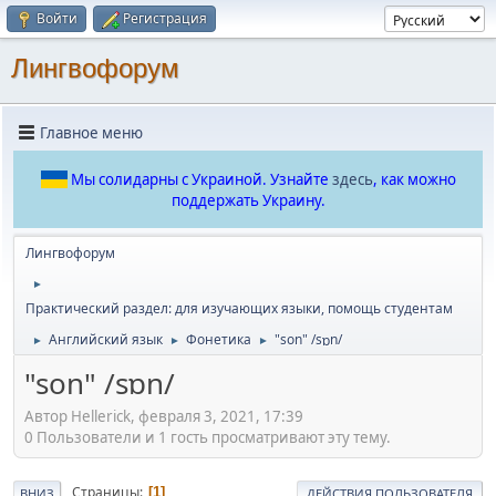
Войти
Регистрация
Лингвофорум
Главное меню
Мы солидарны с Украиной. Узнайте
здесь
, как можно
поддержать Украину.
Лингвофорум
►
Практический раздел: для изучающих языки, помощь студентам
Английский язык
Фонетика
"son" /sɒn/
►
►
►
"son" /sɒn/
Автор Hellerick, февраля 3, 2021, 17:39
0 Пользователи и 1 гость просматривают эту тему.
Страницы
1
ВНИЗ
ДЕЙСТВИЯ ПОЛЬЗОВАТЕЛЯ