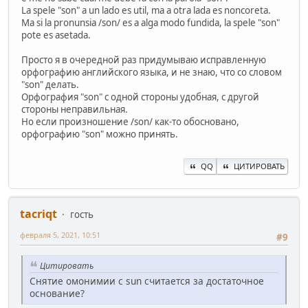
La spele "son" a un lado es util, ma a otra lada es noncoreta.
Ma si la pronunsia /son/ es a alga modo fundida, la spele "son"
pote es asetada.
Просто я в очередной раз придумываю исправленную
орфографию английского языка, и не знаю, что со словом
"son" делать.
Орфография "son" с одной стороны удобная, с другой
стороны неправильная.
Но если произношение /son/ как-то обосновано,
орфографию "son" можно принять.
QQ
ЦИТИРОВАТЬ
ta‍criqt
гость
февраля 5, 2021, 10:51
#9
Цитировать
Снятие омонимии с sun считается за достаточное
основание?