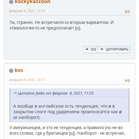
RockyRaccoon
февраля 4, 2021, 17:41
#5
Гм, странно. Не встречался со вторым вариантом. И
этимология-то не предполагает [ɒ].
QQ
ЦИТИРОВАТЬ
bvs
февраля 4, 2021, 20:11
#6
Цитата: Janko от февраля 4, 2021, 11:55
А вообще в английском есть тенденция, что
о
в
закрытом слоге под ударением произносится как
а
(и наоборот).
У американцев, и это не тенденция, а правило (но не во
всех словах, где у британцев [ɒ]). Наоборот - не встречал.