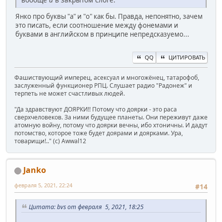
Янко про буквы "a" и "o" как бы. Правда, непонятно, зачем
это писать, если соотношение между фонемами и
буквами в английском в принципе непредсказуемо...
QQ
ЦИТИРОВАТЬ
Фашиствующий имперец, асексуал и многожёнец, татарофоб,
заслуженный функционер РПЦ. Слушает радио "Радонеж" и
терпеть не может счастливых людей.
"Да здравствуют ДОЯРКИ!! Потому что доярки - это раса
сверхчеловеков. За ними будущее планеты. Они переживут даже
атомную войну, потому что доярки вечны, ибо хтоничны. И дадут
потомство, которое тоже будет доярами и доярками. Ура,
товарищи!.." (c) Awwal12
Janko
февраля 5, 2021, 22:24
#14
Цитата: bvs от февраля 5, 2021, 18:25