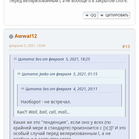
перед веляризованным l, а не вообще
а
в закрытом слоге.
QQ
ЦИТИРОВАТЬ
Awwal12
февраля 5, 2021, 19:04
#13
Цитата: bvs от февраля 5, 2021, 18:25
Цитата: Janko от февраля 5, 2021, 01:15
Цитата: bvs от февраля 4, 2021, 20:11
Наоборот - не встречал.
Как?!
Wall, ball, call, mall...
Какая же это "тенденция", если оно у всех (по
крайней мере в стандарте) произноится с [ɔ(ː)]? И это
особый случай перед веляризованным l, а не
вообще
а
в закрытом слоге.