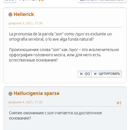
Hellerick
февраля 3, 2021, 17:39
La pronunsia de la parola "son" como /sɒn/ es escluinte un
ortografia serebral, o lo ave alga funda natural?
Произношение слова "son" как /sɒn/ -- это исключительно
орфография головного мозга, или для него есть
естественные основания?
QQ
ЦИТИРОВАТЬ
Hallucigenia sparsa
февраля 4, 2021, 11:33
#1
Снятие омонимии с
sun
считается за достаточное
основание?