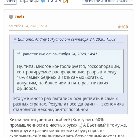
1
2
3
4
Страницы
5
ВНИЗ
ДЕЙСТВИЯ ПОЛЬЗОВАТЕЛЯ
zwh
сентября 24, 2020, 15:31
#100
Цитата: Andrey Lukyanov от сентября 24, 2020, 15:09
Цитата: zwh от сентября 24, 2020, 14:41
Ну, типа, многое контролируется, госкорпорации,
контролируемое распределение, разрыв между
10% самых бедных и 10% самых богатых,
допустим, на более чем в пять раз, никаких
офшоров.
Это уже много раз пытались осуществить в самых
разных странах. Результат всегда один — экономика
становится неконкурентоспособной.
Китай неконкурентоспособен? (Хотя у него 60%
промышленности в частных руках...) А Вьетнам? К тому же,
если другие развитые экономики будут просто
схлопываться (или выплачивать безусловный доход), всё