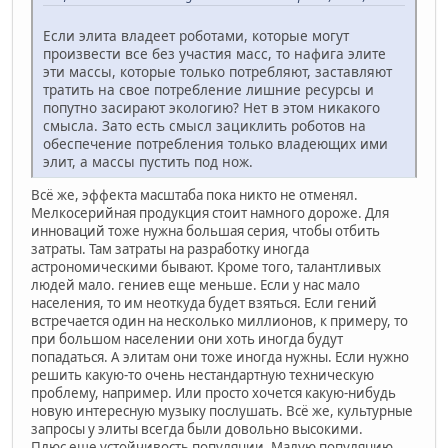
Если элита владеет роботами, которые могут
произвести все без участия масс, то нафига элите
эти массы, которые только потребляют, заставляют
тратить на свое потребление лишние ресурсы и
попутно засирают экологию? Нет в этом никакого
смысла. Зато есть смысл зациклить роботов на
обеспечение потребления только владеющих ими
элит, а массы пустить под нож.
Всё же, эффекта масштаба пока никто не отменял.
Мелкосерийная продукция стоит намного дороже. Для
инноваций тоже нужна большая серия, чтобы отбить
затраты. Там затраты на разработку иногда
астрономическими бывают. Кроме того, талантливых
людей мало. гениев еще меньше. Если у нас мало
населения, то им неоткуда будет взяться. Если гений
встречается один на несколько миллионов, к примеру, то
при большом населении они хоть иногда будут
попадаться. А элитам они тоже иногда нужны. Если нужно
решить какую-то очень нестандартную техническую
проблему, например. Или просто хочется какую-нибудь
новую интересную музыку послушать. Всё же, культурные
запросы у элиты всегда были довольно высокими.
Плюс еще устойчивость популяции. Малую популяцию