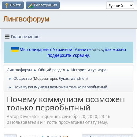
Войти
Регистрация
Лингвофорум
Главное меню
Мы солидарны с Украиной. Узнайте
здесь
, как можно
поддержать Украину.
Лингвофорум
Общий раздел
История и культура
►
►
Общество
(Модераторы:
Лукас
,
wandrien
)
►
Почему коммунизм возможен только первобытный
►
Почему коммунизм возможен
только первобытный
Автор Devorator linguarum, сентября 20, 2020, 23:46
0 Пользователи и 1 гость просматривают эту тему.