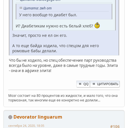
Цитата: zwh от
У него вообще-то диабет был.
И? Диабетикам нужно есть белый хлеб?
Значит, просто не ел он его.
А то еще байда ходила, что спецом для него
ромовые бабы делали.
Что бы не ходило, но спец обеспечение парт руководства
всегда было на уровне, даже в самые трудные годы. Элита
- она и в африке элита!
QQ
ЦИТИРОВАТЬ
Мозг состоит на 80 процентов из жидкости, и мало того, что она
тормозная, так многим еще ее конкретно не долили...
Devorator linguarum
сентября 24, 2020, 18:05
#106