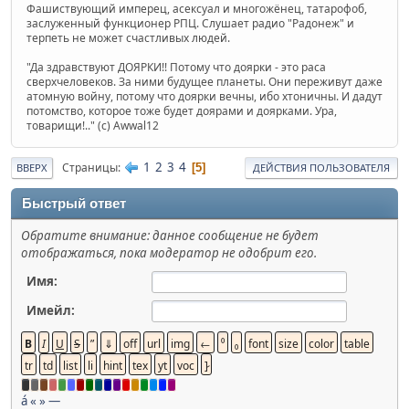
Фашиствующий имперец, асексуал и многожёнец, татарофоб,
заслуженный функционер РПЦ. Слушает радио "Радонеж" и
терпеть не может счастливых людей.
"Да здравствуют ДОЯРКИ!! Потому что доярки - это раса
сверхчеловеков. За ними будущее планеты. Они переживут даже
атомную войну, потому что доярки вечны, ибо хтоничны. И дадут
потомство, которое тоже будет доярами и доярками. Ура,
товарищи!.." (c) Awwal12
1
2
3
4
Страницы
5
ВВЕРХ
ДЕЙСТВИЯ ПОЛЬЗОВАТЕЛЯ
Быстрый ответ
Обратите внимание: данное сообщение не будет
отображаться, пока модератор не одобрит его.
Имя:
Имейл:
á
«
»
—